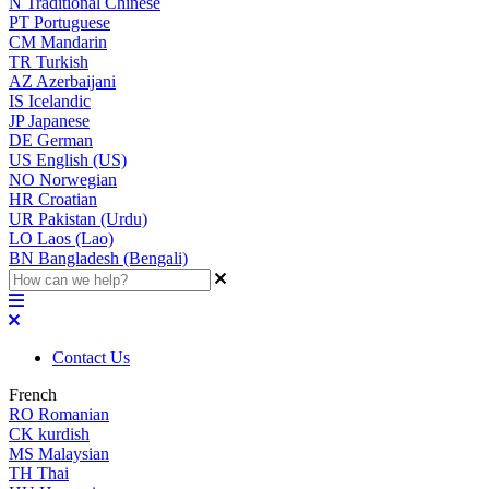
N
Traditional Chinese
PT
Portuguese
CM
Mandarin
TR
Turkish
AZ
Azerbaijani
IS
Icelandic
JP
Japanese
DE
German
US
English (US)
NO
Norwegian
HR
Croatian
UR
Pakistan (Urdu)
LO
Laos (Lao)
BN
Bangladesh (Bengali)
Contact Us
French
RO
Romanian
CK
kurdish
MS
Malaysian
TH
Thai