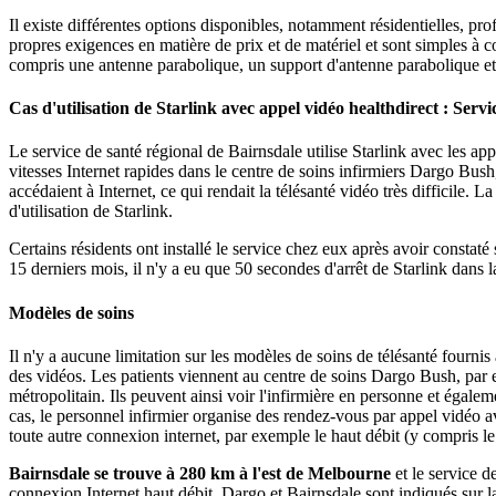
Il
existe
diff
é
rentes
options
disponibles
,
notamment
r
é
sidentielles
,
pro
propres
exigences
en
mati
è
re
de
prix
et
de
mat
é
riel
et
sont
simples
à
c
compris
une
antenne
parabolique
,
un
support
d
'
antenne
parabolique
et
Cas
d
'
utilisation
de
Starlink
avec
appel
vid
é
o
healthdirect
:
Servi
Le
service
de
sant
é
r
é
gional
de
Bairnsdale
utilise
Starlink
avec
les
app
vitesses
Internet
rapides
dans
le
centre
de
soins
infirmiers
Dargo
Bush
acc
é
daient
à
Internet
,
ce
qui
rendait
la
t
é
l
é
sant
é
vid
é
o
tr
è
s
difficile
.
La
d
'
utilisation
de
Starlink
.
Certains
r
é
sidents
ont
install
é
le
service
chez
eux
apr
è
s
avoir
constat
é
15
derniers
mois
,
il
n
'
y
a
eu
que
50
secondes
d
'
arr
ê
t
de
Starlink
dans
l
Mod
è
les
de
soins
Il
n
'
y
a
aucune
limitation
sur
les
mod
è
les
de
soins
de
t
é
l
é
sant
é
fournis
des
vid
é
os
.
Les
patients
viennent
au
centre
de
soins
Dargo
Bush
,
par
m
é
tropolitain
.
Ils
peuvent
ainsi
voir
l
'
infirmi
è
re
en
personne
et
é
galem
cas
,
le
personnel
infirmier
organise
des
rendez
-
vous
par
appel
vid
é
o
a
toute
autre
connexion
internet
,
par
exemple
le
haut
d
é
bit
(
y
compris
le
Bairnsdale
se
trouve
à
280
km
à
l
'
est
de
Melbourne
et
le
service
d
connexion
Internet
haut
d
é
bit
.
Dargo
et
Bairnsdale
sont
indiqu
é
s
sur
l