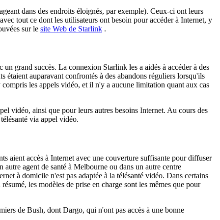
ageant
dans
des
endroits
é
loign
é
s
,
par
exemple
)
.
Ceux
-
ci
ont
leurs
avec
tout
ce
dont
les
utilisateurs
ont
besoin
pour
acc
é
der
à
Internet
,
y
rouv
é
es
sur
le
site
Web
de
Starlink
.
c
un
grand
succ
è
s
.
La
connexion
Starlink
les
a
aid
é
s
à
acc
é
der
à
des
ts
é
taient
auparavant
confront
é
s
à
des
abandons
r
é
guliers
lorsqu
'
ils
y
compris
les
appels
vid
é
o
,
et
il
n
'
y
a
aucune
limitation
quant
aux
cas
pel
vid
é
o
,
ainsi
que
pour
leurs
autres
besoins
Internet
.
Au
cours
des
t
é
l
é
sant
é
via
appel
vid
é
o
.
nts
aient
acc
è
s
à
Internet
avec
une
couverture
suffisante
pour
diffuser
n
autre
agent
de
sant
é
à
Melbourne
ou
dans
un
autre
centre
ernet
à
domicile
n
'
est
pas
adapt
é
e
à
la
t
é
l
é
sant
é
vid
é
o
.
Dans
certains
n
r
é
sum
é
,
les
mod
è
les
de
prise
en
charge
sont
les
m
ê
mes
que
pour
rmiers
de
Bush
,
dont
Dargo
,
qui
n
'
ont
pas
acc
è
s
à
une
bonne