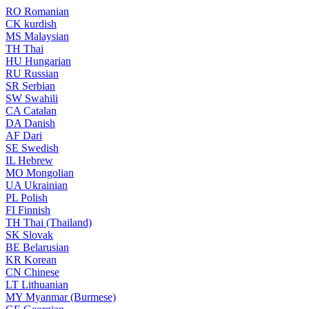
RO
Romanian
CK
kurdish
MS
Malaysian
TH
Thai
HU
Hungarian
RU
Russian
SR
Serbian
SW
Swahili
CA
Catalan
DA
Danish
AF
Dari
SE
Swedish
IL
Hebrew
MO
Mongolian
UA
Ukrainian
PL
Polish
FI
Finnish
TH
Thai (Thailand)
SK
Slovak
BE
Belarusian
KR
Korean
CN
Chinese
LT
Lithuanian
MY
Myanmar (Burmese)