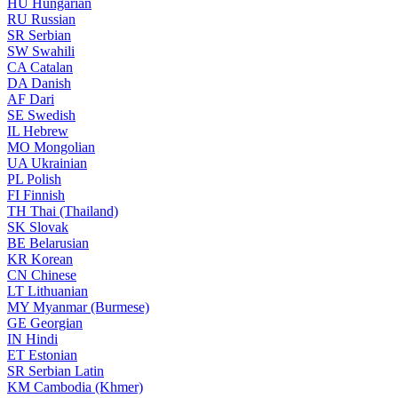
HU
Hungarian
RU
Russian
SR
Serbian
SW
Swahili
CA
Catalan
DA
Danish
AF
Dari
SE
Swedish
IL
Hebrew
MO
Mongolian
UA
Ukrainian
PL
Polish
FI
Finnish
TH
Thai (Thailand)
SK
Slovak
BE
Belarusian
KR
Korean
CN
Chinese
LT
Lithuanian
MY
Myanmar (Burmese)
GE
Georgian
IN
Hindi
ET
Estonian
SR
Serbian Latin
KM
Cambodia (Khmer)