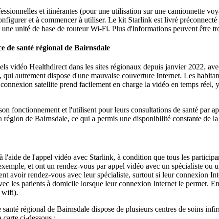
fessionnelles
et
itin
é
rantes
(
pour
une
utilisation
sur
une
camionnette
voy
onfigurer
et
à
commencer
à
utiliser
.
Le
kit
Starlink
est
livr
é
pr
é
connect
é
une
unit
é
de
base
de
routeur
Wi
-
Fi
.
Plus
d
'
informations
peuvent
ê
tre
t
ce
de
sant
é
r
é
gional
de
Bairnsdale
els
vid
é
o
Healthdirect
dans
les
sites
r
é
gionaux
depuis
janvier
2022
,
ave
,
qui
autrement
dispose
d
'
une
mauvaise
couverture
Internet
.
Les
habitan
connexion
satellite
prend
facilement
en
charge
la
vid
é
o
en
temps
r
é
el
,
son
fonctionnement
et
l
'
utilisent
pour
leurs
consultations
de
sant
é
par
ap
a
r
é
gion
de
Bairnsdale
,
ce
qui
a
permis
une
disponibilit
é
constante
de
la
à
l
'
aide
de
l
'
appel
vid
é
o
avec
Starlink
,
à
condition
que
tous
les
participa
exemple
,
et
ont
un
rendez
-
vous
par
appel
vid
é
o
avec
un
sp
é
cialiste
ou
u
ent
avoir
rendez
-
vous
avec
leur
sp
é
cialiste
,
surtout
si
leur
connexion
Int
vec
les
patients
à
domicile
lorsque
leur
connexion
Internet
le
permet
.
E
wifi
)
.
e
sant
é
r
é
gional
de
Bairnsdale
dispose
de
plusieurs
centres
de
soins
infi
a
carte
ci
-
dessous
: