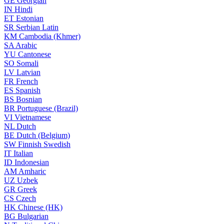
GE
Georgian
IN
Hindi
ET
Estonian
SR
Serbian Latin
KM
Cambodia (Khmer)
SA
Arabic
YU
Cantonese
SO
Somali
LV
Latvian
FR
French
ES
Spanish
BS
Bosnian
BR
Portuguese (Brazil)
VI
Vietnamese
NL
Dutch
BE
Dutch (Belgium)
SW
Finnish Swedish
IT
Italian
ID
Indonesian
AM
Amharic
UZ
Uzbek
GR
Greek
CS
Czech
HK
Chinese (HK)
BG
Bulgarian