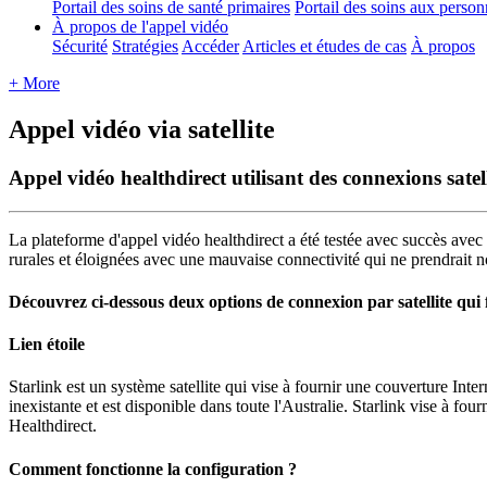
Portail des soins de santé primaires
Portail des soins aux perso
À propos de l'appel vidéo
Sécurité
Stratégies
Accéder
Articles et études de cas
À propos
+ More
Appel vidéo via satellite
Appel vidéo healthdirect utilisant des connexions satell
La
plateforme
d
'
appel
vid
é
o
healthdirect
a
é
t
é
test
é
e
avec
succ
è
s
avec
rurales
et
é
loign
é
es
avec
une
mauvaise
connectivit
é
qui
ne
prendrait
n
D
é
couvrez
ci
-
dessous
deux
options
de
connexion
par
satellite
qui
Lien
é
toile
Starlink
est
un
syst
è
me
satellite
qui
vise
à
fournir
une
couverture
Inter
inexistante
et
est
disponible
dans
toute
l
'
Australie
.
Starlink
vise
à
fourn
Healthdirect
.
Comment
fonctionne
la
configuration
?