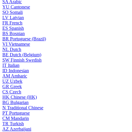
SA
Arabic
YU
Cantonese
SO
Somali
LV
Latvian
FR
French
ES
Spanish
BS
Bosnian
BR
Portuguese (Brazil)
VI
Vietnamese
NL
Dutch
BE
Dutch (Belgium)
SW
Finnish Swedish
IT
Italian
ID
Indonesian
AM
Amharic
UZ
Uzbek
GR
Greek
CS
Czech
HK
Chinese (HK)
BG
Bulgarian
N
Traditional Chinese
PT
Portuguese
CM
Mandarin
TR
Turkish
AZ
Azerbaijani