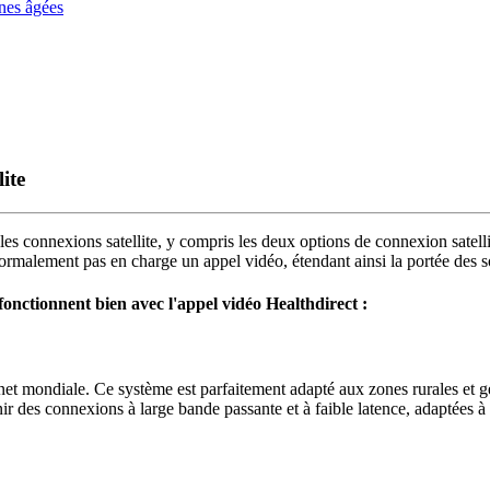
nnes âgées
ite
les
connexions
satellite
,
y
compris
les
deux
options
de
connexion
satell
ormalement
pas
en
charge
un
appel
vid
é
o
,
é
tendant
ainsi
la
port
é
e
des
s
fonctionnent
bien
avec
l
'
appel
vid
é
o
Healthdirect
:
net
mondiale
.
Ce
syst
è
me
est
parfaitement
adapt
é
aux
zones
rurales
et
g
ir
des
connexions
à
large
bande
passante
et
à
faible
latence
,
adapt
é
es
à