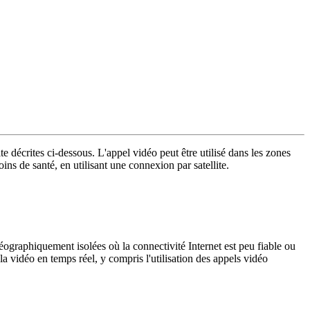
ite
d
é
crites
ci
-
dessous
.
L
'
appel
vid
é
o
peut
ê
tre
utilis
é
dans
les
zones
oins
de
sant
é
,
en
utilisant
une
connexion
par
satellite
.
é
ographiquement
isol
é
es
o
ù
la
connectivit
é
Internet
est
peu
fiable
ou
la
vid
é
o
en
temps
r
é
el
,
y
compris
l
'
utilisation
des
appels
vid
é
o