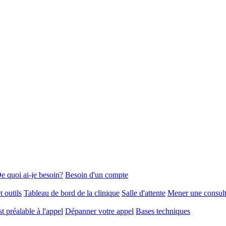
e quoi ai-je besoin?
Besoin d'un compte
t outils
Tableau de bord de la clinique
Salle d'attente
Mener une consult
 préalable à l'appel
Dépanner votre appel
Bases techniques