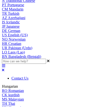
N
Traditional Chinese
PT
Portuguese
CM
Mandarin
TR
Turkish
AZ
Azerbaijani
IS
Icelandic
JP
Japanese
DE
German
US
English (US)
NO
Norwegian
HR
Croatian
UR
Pakistan (Urdu)
LO
Laos (Lao)
BN
Bangladesh (Bengali)
Contact Us
Hungarian
RO
Romanian
CK
kurdish
MS
Malaysian
TH
Thai