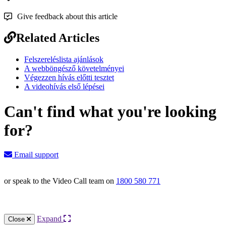
Give feedback about this article
Related Articles
Felszereléslista ajánlások
A webböngésző követelményei
Végezzen hívás előtti tesztet
A videohívás első lépései
Can't find what you're looking
for?
Email support
or speak to the Video Call team on
1800 580 771
Knowledge Base Software powered by Helpjuice
Expand
Close