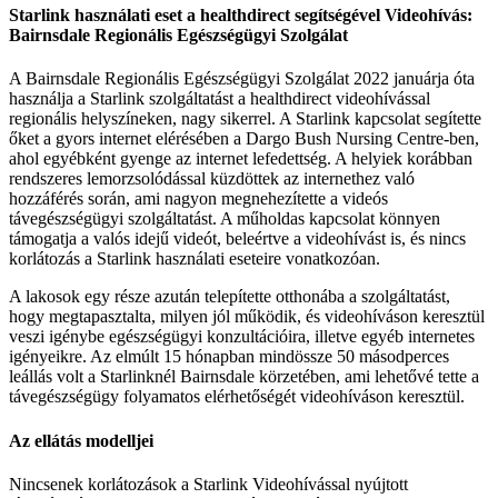
Starlink
haszn
á
lati
eset
a
healthdirect
seg
í
ts
é
g
é
vel
Videoh
í
v
á
s
:
Bairnsdale
Region
á
lis
Eg
é
szs
é
g
ü
gyi
Szolg
á
lat
A
Bairnsdale
Region
á
lis
Eg
é
szs
é
g
ü
gyi
Szolg
á
lat
2022
janu
á
rja
ó
ta
haszn
á
lja
a
Starlink
szolg
á
ltat
á
st
a
healthdirect
videoh
í
v
á
ssal
region
á
lis
helysz
í
neken
,
nagy
sikerrel
.
A
Starlink
kapcsolat
seg
í
tette
ő
ket
a
gyors
internet
el
é
r
é
s
é
ben
a
Dargo
Bush
Nursing
Centre
-
ben
,
ahol
egy
é
bk
é
nt
gyenge
az
internet
lefedetts
é
g
.
A
helyiek
kor
á
bban
rendszeres
lemorzsol
ó
d
á
ssal
k
ü
zd
ö
ttek
az
internethez
val
ó
hozz
á
f
é
r
é
s
sor
á
n
,
ami
nagyon
megnehez
í
tette
a
vide
ó
s
t
á
veg
é
szs
é
g
ü
gyi
szolg
á
ltat
á
st
.
A
m
ű
holdas
kapcsolat
k
ö
nnyen
t
á
mogatja
a
val
ó
s
idej
ű
vide
ó
t
,
bele
é
rtve
a
videoh
í
v
á
st
is
,
é
s
nincs
korl
á
toz
á
s
a
Starlink
haszn
á
lati
eseteire
vonatkoz
ó
an
.
A
lakosok
egy
r
é
sze
azut
á
n
telep
í
tette
otthon
á
ba
a
szolg
á
ltat
á
st
,
hogy
megtapasztalta
,
milyen
j
ó
l
m
ű
k
ö
dik
,
é
s
videoh
í
v
á
son
kereszt
ü
l
veszi
ig
é
nybe
eg
é
szs
é
g
ü
gyi
konzult
á
ci
ó
ira
,
illetve
egy
é
b
internetes
ig
é
nyeikre
.
Az
elm
ú
lt
15
h
ó
napban
mind
ö
ssze
50
m
á
sodperces
le
á
ll
á
s
volt
a
Starlinkn
é
l
Bairnsdale
k
ö
rzet
é
ben
,
ami
lehet
ő
v
é
tette
a
t
á
veg
é
szs
é
g
ü
gy
folyamatos
el
é
rhet
ő
s
é
g
é
t
videoh
í
v
á
son
kereszt
ü
l
.
Az
ell
á
t
á
s
modelljei
Nincsenek
korl
á
toz
á
sok
a
Starlink
Videoh
í
v
á
ssal
ny
ú
jtott