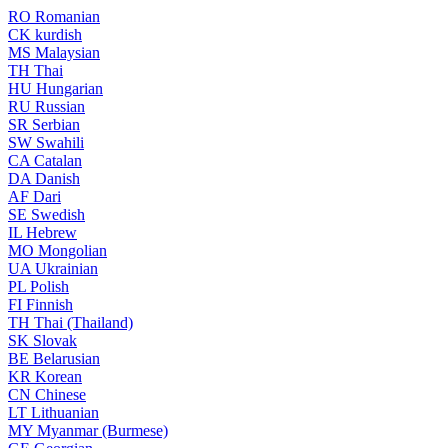
RO
Romanian
CK
kurdish
MS
Malaysian
TH
Thai
HU
Hungarian
RU
Russian
SR
Serbian
SW
Swahili
CA
Catalan
DA
Danish
AF
Dari
SE
Swedish
IL
Hebrew
MO
Mongolian
UA
Ukrainian
PL
Polish
FI
Finnish
TH
Thai (Thailand)
SK
Slovak
BE
Belarusian
KR
Korean
CN
Chinese
LT
Lithuanian
MY
Myanmar (Burmese)