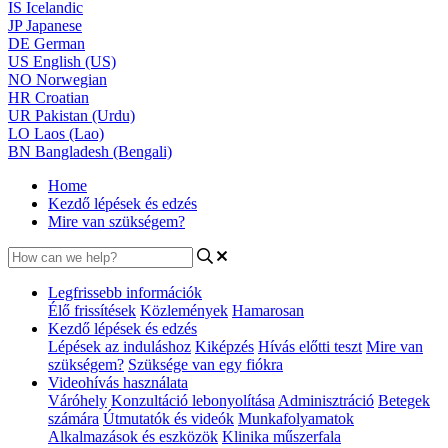
IS
Icelandic
JP
Japanese
DE
German
US
English (US)
NO
Norwegian
HR
Croatian
UR
Pakistan (Urdu)
LO
Laos (Lao)
BN
Bangladesh (Bengali)
Home
Kezdő lépések és edzés
Mire van szükségem?
Legfrissebb információk
Élő frissítések
Közlemények
Hamarosan
Kezdő lépések és edzés
Lépések az induláshoz
Kiképzés
Hívás előtti teszt
Mire van
szükségem?
Szüksége van egy fiókra
Videohívás használata
Váróhely
Konzultáció lebonyolítása
Adminisztráció
Betegek
számára
Útmutatók és videók
Munkafolyamatok
Alkalmazások és eszközök
Klinika műszerfala