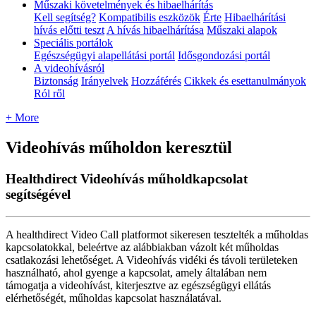
Műszaki követelmények és hibaelhárítás
Kell segítség?
Kompatibilis eszközök
Érte
Hibaelhárítási
hívás előtti teszt
A hívás hibaelhárítása
Műszaki alapok
Speciális portálok
Egészségügyi alapellátási portál
Idősgondozási portál
A videohívásról
Biztonság
Irányelvek
Hozzáférés
Cikkek és esettanulmányok
Ról ről
+ More
Videohívás műholdon keresztül
Healthdirect Videohívás műholdkapcsolat
segítségével
A
healthdirect
Video
Call
platformot
sikeresen
tesztelt
é
k
a
m
ű
holdas
kapcsolatokkal
,
bele
é
rtve
az
al
á
bbiakban
v
á
zolt
k
é
t
m
ű
holdas
csatlakoz
á
si
lehet
ő
s
é
get
.
A
Videoh
í
v
á
s
vid
é
ki
é
s
t
á
voli
ter
ü
leteken
haszn
á
lhat
ó
,
ahol
gyenge
a
kapcsolat
,
amely
á
ltal
á
ban
nem
t
á
mogatja
a
videoh
í
v
á
st
,
kiterjesztve
az
eg
é
szs
é
g
ü
gyi
ell
á
t
á
s
el
é
rhet
ő
s
é
g
é
t
,
m
ű
holdas
kapcsolat
haszn
á
lat
á
val
.