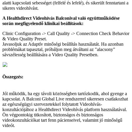
alatti
kapcsolati
sebess
é
get
(
felfel
é
é
s
lefel
é
)
,
é
s
siker
ü
lt
fenntartani
a
sikeres
videoh
í
v
á
st
.
A
Healthdirect
Videoh
í
v
á
s
Balconival
val
ó
egy
ü
ttm
ű
k
ö
d
é
se
sor
á
n
megfigyelend
ő
klinikai
be
á
ll
í
t
á
sok
:
Clinic
Configuration
-
>
Call
Quality
-
>
Connection
Check
Behavior
&
Video
Quality
Preset
.
Javasoljuk
az
Adapt
í
v
min
ő
s
é
gi
be
á
ll
í
t
á
s
haszn
á
lat
á
t
.
Ha
azonban
probl
é
m
á
kat
tapasztal
,
pr
ó
b
á
ljon
meg
á
tv
á
ltani
az
"
alacsony
"
s
á
vsz
é
less
é
g
be
á
ll
í
t
á
s
á
ra
a
Video
Quality
Presetben
.
Ö
sszegz
é
s
:
J
ó
l
m
ű
k
ö
dik
,
ha
egy
t
á
voli
k
ö
z
ö
ss
é
gben
tart
ó
zkodik
,
ahol
gyenge
a
kapcsolat
.
A
Balconi
Global
Live
rendszerrel
sikeresen
csatlakozhat
az
eg
é
szs
é
g
ü
gyi
szervezetekkel
folytatott
Videoh
í
v
á
s
-
konzult
á
ci
ó
j
á
hoz
a
Healthdirect
Videoh
í
v
á
s
platform
haszn
á
lat
á
val
.
Ö
n
v
é
gpontokig
titkos
í
tott
,
biztons
á
gos
é
s
biztons
á
gos
videokonzult
á
ci
ó
kat
tart
fenn
p
á
cienseivel
,
valamint
j
ó
min
ő
s
é
g
ű
vide
ó
t
.