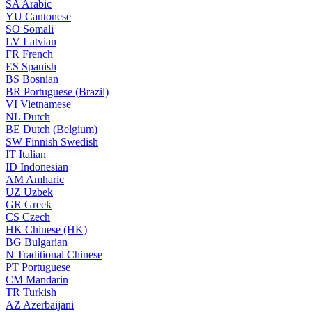
SA
Arabic
YU
Cantonese
SO
Somali
LV
Latvian
FR
French
ES
Spanish
BS
Bosnian
BR
Portuguese (Brazil)
VI
Vietnamese
NL
Dutch
BE
Dutch (Belgium)
SW
Finnish Swedish
IT
Italian
ID
Indonesian
AM
Amharic
UZ
Uzbek
GR
Greek
CS
Czech
HK
Chinese (HK)
BG
Bulgarian
N
Traditional Chinese
PT
Portuguese
CM
Mandarin
TR
Turkish
AZ
Azerbaijani