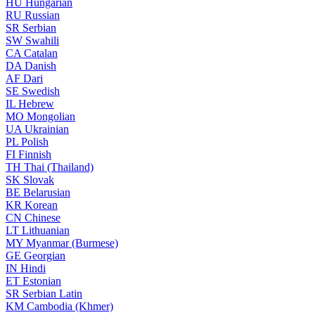
HU
Hungarian
RU
Russian
SR
Serbian
SW
Swahili
CA
Catalan
DA
Danish
AF
Dari
SE
Swedish
IL
Hebrew
MO
Mongolian
UA
Ukrainian
PL
Polish
FI
Finnish
TH
Thai (Thailand)
SK
Slovak
BE
Belarusian
KR
Korean
CN
Chinese
LT
Lithuanian
MY
Myanmar (Burmese)
GE
Georgian
IN
Hindi
ET
Estonian
SR
Serbian Latin
KM
Cambodia (Khmer)