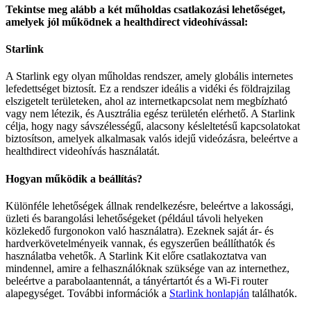
Tekintse
meg
al
á
bb
a
k
é
t
m
ű
holdas
csatlakoz
á
si
lehet
ő
s
é
get
,
amelyek
j
ó
l
m
ű
k
ö
dnek
a
healthdirect
videoh
í
v
á
ssal
:
Starlink
A
Starlink
egy
olyan
m
ű
holdas
rendszer
,
amely
glob
á
lis
internetes
lefedetts
é
get
biztos
í
t
.
Ez
a
rendszer
ide
á
lis
a
vid
é
ki
é
s
f
ö
ldrajzilag
elszigetelt
ter
ü
leteken
,
ahol
az
internetkapcsolat
nem
megb
í
zhat
ó
vagy
nem
l
é
tezik
,
é
s
Ausztr
á
lia
eg
é
sz
ter
ü
let
é
n
el
é
rhet
ő
.
A
Starlink
c
é
lja
,
hogy
nagy
s
á
vsz
é
less
é
g
ű
,
alacsony
k
é
sleltet
é
s
ű
kapcsolatokat
biztos
í
tson
,
amelyek
alkalmasak
val
ó
s
idej
ű
vide
ó
z
á
sra
,
bele
é
rtve
a
healthdirect
videoh
í
v
á
s
haszn
á
lat
á
t
.
Hogyan
m
ű
k
ö
dik
a
be
á
ll
í
t
á
s
?
K
ü
l
ö
nf
é
le
lehet
ő
s
é
gek
á
llnak
rendelkez
é
sre
,
bele
é
rtve
a
lakoss
á
gi
,
ü
zleti
é
s
barangol
á
si
lehet
ő
s
é
geket
(
p
é
ld
á
ul
t
á
voli
helyeken
k
ö
zleked
ő
furgonokon
val
ó
haszn
á
latra
)
.
Ezeknek
saj
á
t
á
r
-
é
s
hardverk
ö
vetelm
é
nyeik
vannak
,
é
s
egyszer
ű
en
be
á
ll
í
that
ó
k
é
s
haszn
á
latba
vehet
ő
k
.
A
Starlink
Kit
el
ő
re
csatlakoztatva
van
mindennel
,
amire
a
felhaszn
á
l
ó
knak
sz
ü
ks
é
ge
van
az
internethez
,
bele
é
rtve
a
parabolaantenn
á
t
,
a
t
á
ny
é
rtart
ó
t
é
s
a
Wi
-
Fi
router
alapegys
é
get
.
Tov
á
bbi
inform
á
ci
ó
k
a
Starlink
honlapj
á
n
tal
á
lhat
ó
k
.