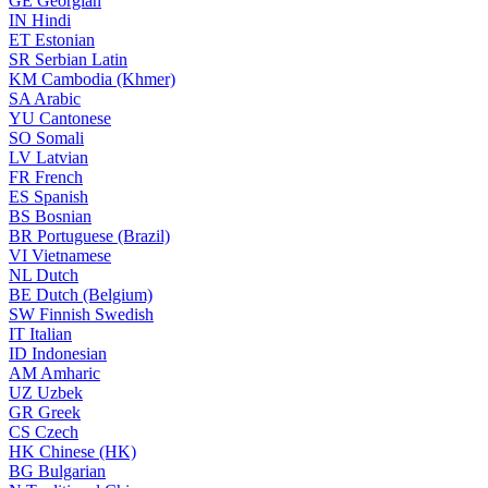
GE
Georgian
IN
Hindi
ET
Estonian
SR
Serbian Latin
KM
Cambodia (Khmer)
SA
Arabic
YU
Cantonese
SO
Somali
LV
Latvian
FR
French
ES
Spanish
BS
Bosnian
BR
Portuguese (Brazil)
VI
Vietnamese
NL
Dutch
BE
Dutch (Belgium)
SW
Finnish Swedish
IT
Italian
ID
Indonesian
AM
Amharic
UZ
Uzbek
GR
Greek
CS
Czech
HK
Chinese (HK)
BG
Bulgarian