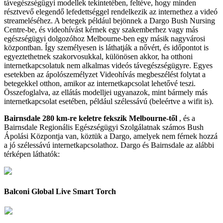
t
á
veg
é
szs
é
g
ü
gyi
modellek
tekintet
é
ben
,
felt
é
ve
,
hogy
minden
r
é
sztvev
ő
elegend
ő
lefedetts
é
ggel
rendelkezik
az
internethez
a
vide
ó
streamel
é
s
é
hez
.
A
betegek
p
é
ld
á
ul
bej
ö
nnek
a
Dargo
Bush
Nursing
Centre
-
be
,
é
s
videoh
í
v
á
st
k
é
rnek
egy
szakemberhez
vagy
m
á
s
eg
é
szs
é
g
ü
gyi
dolgoz
ó
hoz
Melbourne
-
ben
egy
m
á
sik
nagyv
á
rosi
k
ö
zpontban
.
Í
gy
szem
é
lyesen
is
l
á
thatj
á
k
a
n
ő
v
é
rt
,
é
s
id
ő
pontot
is
egyeztethetnek
szakorvosukkal
,
k
ü
l
ö
n
ö
sen
akkor
,
ha
otthoni
internetkapcsolatuk
nem
alkalmas
vide
ó
s
t
á
veg
é
szs
é
g
ü
gyre
.
Egyes
esetekben
az
á
pol
ó
szem
é
lyzet
Videoh
í
v
á
s
megbesz
é
l
é
st
folytat
a
betegekkel
otthon
,
amikor
az
internetkapcsolat
lehet
ő
v
é
teszi
.
Ö
sszefoglalva
,
az
ell
á
t
á
s
modelljei
ugyanazok
,
mint
b
á
rmely
m
á
s
internetkapcsolat
eset
é
ben
,
p
é
ld
á
ul
sz
é
less
á
v
ú
(
bele
é
rtve
a
wifit
is
)
.
Bairnsdale
280
km
-
re
keletre
fekszik
Melbourne
-
t
ő
l
,
é
s
a
Bairnsdale
Region
á
lis
Eg
é
szs
é
g
ü
gyi
Szolg
á
latnak
sz
á
mos
Bush
Á
pol
á
si
K
ö
zpontja
van
,
k
ö
zt
ü
k
a
Dargo
,
amelyek
nem
f
é
rnek
hozz
á
a
j
ó
sz
é
less
á
v
ú
internetkapcsolathoz
.
Dargo
é
s
Bairnsdale
az
al
á
bbi
t
é
rk
é
pen
l
á
that
ó
k
:
Balconi
Global
Live
Smart
Torch