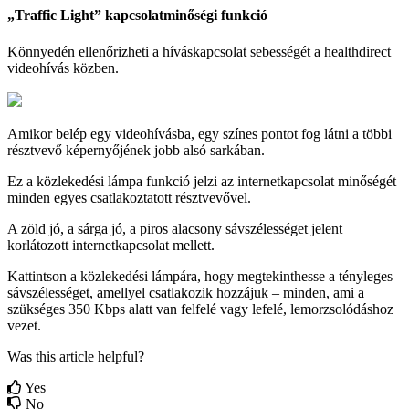
„
Traffic
Light
”
kapcsolatmin
ő
s
é
gi
funkci
ó
K
ö
nnyed
é
n
ellen
ő
rizheti
a
h
í
v
á
skapcsolat
sebess
é
g
é
t
a
healthdirect
videoh
í
v
á
s
k
ö
zben
.
Amikor
bel
é
p
egy
videoh
í
v
á
sba
,
egy
sz
í
nes
pontot
fog
l
á
tni
a
t
ö
bbi
r
é
sztvev
ő
k
é
perny
ő
j
é
nek
jobb
als
ó
sark
á
ban
.
Ez
a
k
ö
zleked
é
si
l
á
mpa
funkci
ó
jelzi
az
internetkapcsolat
min
ő
s
é
g
é
t
minden
egyes
csatlakoztatott
r
é
sztvev
ő
vel
.
A
z
ö
ld
j
ó
,
a
s
á
rga
j
ó
,
a
piros
alacsony
s
á
vsz
é
less
é
get
jelent
korl
á
tozott
internetkapcsolat
mellett
.
Kattintson
a
k
ö
zleked
é
si
l
á
mp
á
ra
,
hogy
megtekinthesse
a
t
é
nyleges
s
á
vsz
é
less
é
get
,
amellyel
csatlakozik
hozz
á
juk
–
minden
,
ami
a
sz
ü
ks
é
ges
350
Kbps
alatt
van
felfel
é
vagy
lefel
é
,
lemorzsol
ó
d
á
shoz
vezet
.
Was this article helpful?
Yes
No