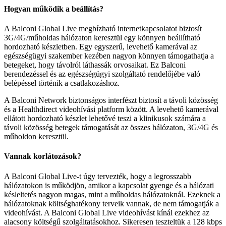
Hogyan
m
ű
k
ö
dik
a
be
á
ll
í
t
á
s
?
A
Balconi
Global
Live
megb
í
zhat
ó
internetkapcsolatot
biztos
í
t
3G
/
4G
/
m
ű
holdas
h
á
l
ó
zaton
kereszt
ü
l
egy
k
ö
nnyen
be
á
ll
í
that
ó
hordozhat
ó
k
é
szletben
.
Egy
egyszer
ű
,
levehet
ő
kamer
á
val
az
eg
é
szs
é
g
ü
gyi
szakember
kez
é
ben
nagyon
k
ö
nnyen
t
á
mogathatja
a
betegeket
,
hogy
t
á
volr
ó
l
l
á
thass
á
k
orvosaikat
.
Ez
Balconi
berendez
é
ssel
é
s
az
eg
é
szs
é
g
ü
gyi
szolg
á
ltat
ó
rendel
ő
j
é
be
val
ó
bel
é
p
é
ssel
t
ö
rt
é
nik
a
csatlakoz
á
shoz
.
A
Balconi
Network
biztons
á
gos
interf
é
szt
biztos
í
t
a
t
á
voli
k
ö
z
ö
ss
é
g
é
s
a
Healthdirect
videoh
í
v
á
si
platform
k
ö
z
ö
tt
.
A
levehet
ő
kamer
á
val
ell
á
tott
hordozhat
ó
k
é
szlet
lehet
ő
v
é
teszi
a
klinikusok
sz
á
m
á
ra
a
t
á
voli
k
ö
z
ö
ss
é
g
betegek
t
á
mogat
á
s
á
t
az
ö
sszes
h
á
l
ó
zaton
,
3G
/
4G
é
s
m
ű
holdon
kereszt
ü
l
.
Vannak
korl
á
toz
á
sok
?
A
Balconi
Global
Live
-
t
ú
gy
tervezt
é
k
,
hogy
a
legrosszabb
h
á
l
ó
zatokon
is
m
ű
k
ö
dj
ö
n
,
amikor
a
kapcsolat
gyenge
é
s
a
h
á
l
ó
zati
k
é
sleltet
é
s
nagyon
magas
,
mint
a
m
ű
holdas
h
á
l
ó
zatokn
á
l
.
Ezeknek
a
h
á
l
ó
zatoknak
k
ö
lts
é
ghat
é
kony
terveik
vannak
,
de
nem
t
á
mogatj
á
k
a
videoh
í
v
á
st
.
A
Balconi
Global
Live
videoh
í
v
á
st
k
í
n
á
l
ezekhez
az
alacsony
k
ö
lts
é
g
ű
szolg
á
ltat
á
sokhoz
.
Sikeresen
tesztelt
ü
k
a
128
kbps