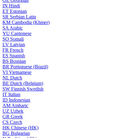
GE
Georgian
IN
Hindi
ET
Estonian
SR
Serbian Latin
KM
Cambodia (Khmer)
SA
Arabic
YU
Cantonese
SO
Somali
LV
Latvian
FR
French
ES
Spanish
BS
Bosnian
BR
Portuguese (Brazil)
VI
Vietnamese
NL
Dutch
BE
Dutch (Belgium)
SW
Finnish Swedish
IT
Italian
ID
Indonesian
AM
Amharic
UZ
Uzbek
GR
Greek
CS
Czech
HK
Chinese (HK)
BG
Bulgarian