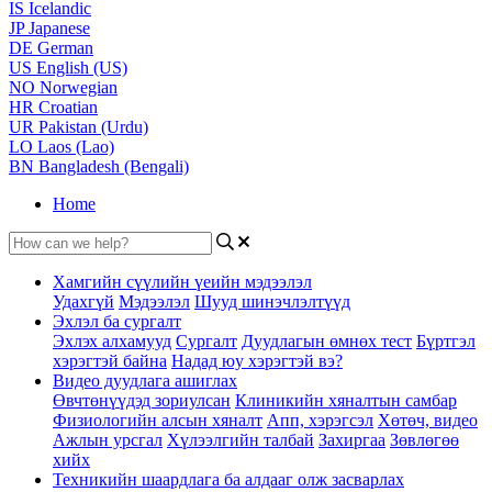
IS
Icelandic
JP
Japanese
DE
German
US
English (US)
NO
Norwegian
HR
Croatian
UR
Pakistan (Urdu)
LO
Laos (Lao)
BN
Bangladesh (Bengali)
Home
Хамгийн сүүлийн үеийн мэдээлэл
Удахгүй
Мэдээлэл
Шууд шинэчлэлтүүд
Эхлэл ба сургалт
Эхлэх алхамууд
Сургалт
Дуудлагын өмнөх тест
Бүртгэл
хэрэгтэй байна
Надад юу хэрэгтэй вэ?
Видео дуудлага ашиглах
Өвчтөнүүдэд зориулсан
Клиникийн хяналтын самбар
Физиологийн алсын хяналт
Апп, хэрэгсэл
Хөтөч, видео
Ажлын урсгал
Хүлээлгийн талбай
Захиргаа
Зөвлөгөө
хийх
Техникийн шаардлага ба алдааг олж засварлах