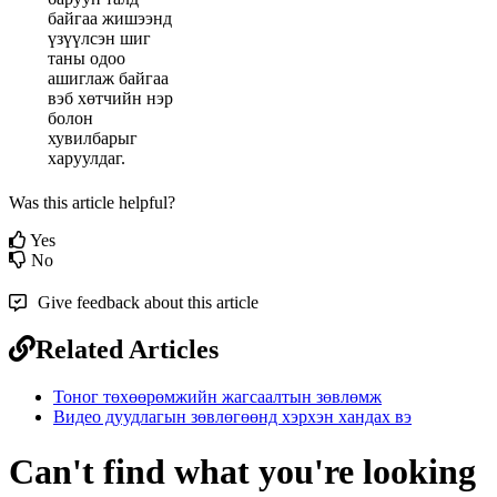
б
а
й
г
а
а
ж
и
ш
э
э
н
д
ү
з
ү
ү
л
с
э
н
ш
и
г
т
а
н
ы
о
д
о
о
а
ш
и
г
л
а
ж
б
а
й
г
а
а
в
э
б
х
ө
т
ч
и
й
н
н
э
р
б
о
л
о
н
х
у
в
и
л
б
а
р
ы
г
х
а
р
у
у
л
д
а
г
.
Was this article helpful?
Yes
No
Give feedback about this article
Related Articles
Тоног төхөөрөмжийн жагсаалтын зөвлөмж
Видео дуудлагын зөвлөгөөнд хэрхэн хандах вэ
Can't find what you're looking