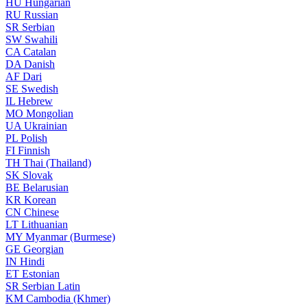
HU
Hungarian
RU
Russian
SR
Serbian
SW
Swahili
CA
Catalan
DA
Danish
AF
Dari
SE
Swedish
IL
Hebrew
MO
Mongolian
UA
Ukrainian
PL
Polish
FI
Finnish
TH
Thai (Thailand)
SK
Slovak
BE
Belarusian
KR
Korean
CN
Chinese
LT
Lithuanian
MY
Myanmar (Burmese)
GE
Georgian
IN
Hindi
ET
Estonian
SR
Serbian Latin
KM
Cambodia (Khmer)