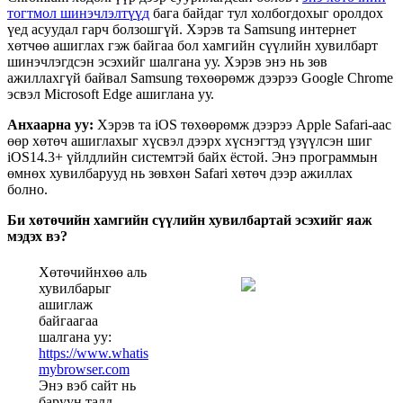
т
о
г
т
м
о
л
ш
и
н
э
ч
л
э
л
т
ү
ү
д
б
а
г
а
б
а
й
д
а
г
т
у
л
х
о
л
б
о
г
д
о
х
ы
г
о
р
о
л
д
о
х
ү
е
д
а
с
у
у
д
а
л
г
а
р
ч
б
о
л
з
о
ш
г
ү
й
.
Х
э
р
э
в
т
а
Samsung
и
н
т
е
р
н
е
т
х
ө
т
ч
ө
ө
а
ш
и
г
л
а
х
г
э
ж
б
а
й
г
а
а
б
о
л
х
а
м
г
и
й
н
с
ү
ү
л
и
й
н
х
у
в
и
л
б
а
р
т
ш
и
н
э
ч
л
э
г
д
с
э
н
э
с
э
х
и
й
г
ш
а
л
г
а
н
а
у
у
.
Х
э
р
э
в
э
н
э
н
ь
з
ө
в
а
ж
и
л
л
а
х
г
ү
й
б
а
й
в
а
л
Samsung
т
ө
х
ө
ө
р
ө
м
ж
д
э
э
р
э
э
Google
Chrome
э
с
в
э
л
Microsoft
Edge
а
ш
и
г
л
а
н
а
у
у
.
А
н
х
а
а
р
н
а
у
у
:
Х
э
р
э
в
т
а
iOS
т
ө
х
ө
ө
р
ө
м
ж
д
э
э
р
э
э
Apple
Safari
-
а
а
с
ө
ө
р
х
ө
т
ө
ч
а
ш
и
г
л
а
х
ы
г
х
ү
с
в
э
л
д
э
э
р
х
х
ү
с
н
э
г
т
э
д
ү
з
ү
ү
л
с
э
н
ш
и
г
iOS14
.
3
+
ү
й
л
д
л
и
й
н
с
и
с
т
е
м
т
э
й
б
а
й
х
ё
с
т
о
й
.
Э
н
э
п
р
о
г
р
а
м
м
ы
н
ө
м
н
ө
х
х
у
в
и
л
б
а
р
у
у
д
н
ь
з
ө
в
х
ө
н
Safari
х
ө
т
ө
ч
д
э
э
р
а
ж
и
л
л
а
х
б
о
л
н
о
.
Б
и
х
ө
т
ө
ч
и
й
н
х
а
м
г
и
й
н
с
ү
ү
л
и
й
н
х
у
в
и
л
б
а
р
т
а
й
э
с
э
х
и
й
г
я
а
ж
м
э
д
э
х
в
э
?
Х
ө
т
ө
ч
и
й
н
х
ө
ө
а
л
ь
х
у
в
и
л
б
а
р
ы
г
а
ш
и
г
л
а
ж
б
а
й
г
а
а
г
а
а
ш
а
л
г
а
н
а
у
у
:
https
:
/
/
www
.
whatis
mybrowser
.
com
Э
н
э
в
э
б
с
а
й
т
н
ь
б
а
р
у
у
н
т
а
л
д