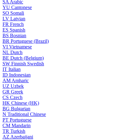
SA
Arabic
YU
Cantonese
SO
Somali
LV
Latvian
FR
French
ES
Spanish
BS
Bosnian
BR
Portuguese (Brazil)
VI
Vietnamese
NL
Dutch
BE
Dutch (Belgium)
SW
Finnish Swedish
IT
Italian
ID
Indonesian
AM
Amharic
UZ
Uzbek
GR
Greek
CS
Czech
HK
Chinese (HK)
BG
Bulgarian
N
Traditional Chinese
PT
Portuguese
CM
Mandarin
TR
Turkish
AZ
Azerbaijani