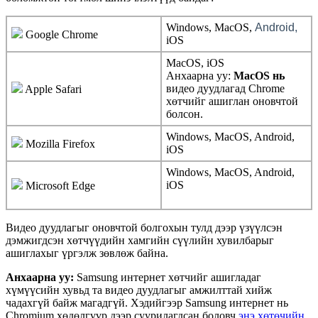
Windows
,
MacOS
,
Android
,
Google
Chrome
iOS
MacOS
,
iOS
А
н
х
а
а
р
н
а
у
у
:
MacOS
н
ь
в
и
д
е
о
д
у
у
д
л
а
г
а
д
Chrome
Apple
Safari
х
ө
т
ч
и
й
г
а
ш
и
г
л
а
н
о
н
о
в
ч
т
о
й
б
о
л
с
о
н
.
Windows
,
MacOS
,
Android
,
Mozilla
Firefox
iOS
Windows
,
MacOS
,
Android
,
iOS
Microsoft
Edge
В
и
д
е
о
д
у
у
д
л
а
г
ы
г
о
н
о
в
ч
т
о
й
б
о
л
г
о
х
ы
н
т
у
л
д
д
э
э
р
ү
з
ү
ү
л
с
э
н
д
э
м
ж
и
г
д
с
э
н
х
ө
т
ч
ү
ү
д
и
й
н
х
а
м
г
и
й
н
с
ү
ү
л
и
й
н
х
у
в
и
л
б
а
р
ы
г
а
ш
и
г
л
а
х
ы
г
ү
р
г
э
л
ж
з
ө
в
л
ө
ж
б
а
й
н
а
.
А
н
х
а
а
р
н
а
у
у
:
Samsung
и
н
т
е
р
н
е
т
х
ө
т
ч
и
й
г
а
ш
и
г
л
а
д
а
г
х
ү
м
ү
ү
с
и
й
н
х
у
в
ь
д
т
а
в
и
д
е
о
д
у
у
д
л
а
г
ы
г
а
м
ж
и
л
т
т
а
й
х
и
й
ж
ч
а
д
а
х
г
ү
й
б
а
й
ж
м
а
г
а
д
г
ү
й
.
Х
э
д
и
й
г
э
э
р
Samsung
и
н
т
е
р
н
е
т
н
ь
Chromium
х
ө
д
ө
л
г
ү
ү
р
д
э
э
р
с
у
у
р
и
л
а
г
д
с
а
н
б
о
л
о
в
ч
э
н
э
х
ө
т
ө
ч
и
й
н