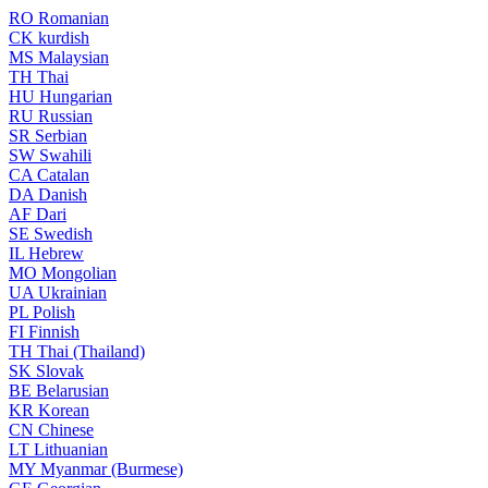
RO
Romanian
CK
kurdish
MS
Malaysian
TH
Thai
HU
Hungarian
RU
Russian
SR
Serbian
SW
Swahili
CA
Catalan
DA
Danish
AF
Dari
SE
Swedish
IL
Hebrew
MO
Mongolian
UA
Ukrainian
PL
Polish
FI
Finnish
TH
Thai (Thailand)
SK
Slovak
BE
Belarusian
KR
Korean
CN
Chinese
LT
Lithuanian
MY
Myanmar (Burmese)