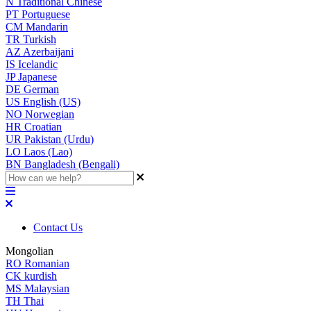
N
Traditional Chinese
PT
Portuguese
CM
Mandarin
TR
Turkish
AZ
Azerbaijani
IS
Icelandic
JP
Japanese
DE
German
US
English (US)
NO
Norwegian
HR
Croatian
UR
Pakistan (Urdu)
LO
Laos (Lao)
BN
Bangladesh (Bengali)
Contact Us
Mongolian
RO
Romanian
CK
kurdish
MS
Malaysian
TH
Thai