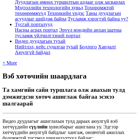
Дуудлагын өмнөх туршилтын алдааг олж засварлах
Мэдээллийн технологийн хувьд
Тохиромжтой
төхөөрөмжүүд
Техникийн үндэс
Таны дуудлагын
асуудлыг шийдэж байна
Тусламж хэрэгтэй байна уу?
Тусгай порталууд
Насны асрах портал
Эрүүл мэндийн анхан шатны
тусламж үйлчилгээний портал
Видео дуудлагын тухай
Нийтлэл, кейс судалгаа
тухай
Бодлого
Хандалт
Аюулгүй байдал
+ More
Вэб хөтөчийн шаардлага
Та хамгийн сайн туршлага олж авахын тулд
дэмжигдсэн хөтөч ашиглаж байгаа эсэхээ
шалгаарай
В
и
д
е
о
д
у
у
д
л
а
г
ы
г
а
ш
и
г
л
а
х
ы
н
т
у
л
д
д
а
р
а
а
х
а
ю
у
л
г
ү
й
в
э
б
х
ө
т
ч
ү
ү
д
и
й
н
с
ү
ү
л
и
й
н
х
у
в
и
л
б
а
р
ы
г
а
ш
и
г
л
а
н
а
у
у
.
Э
д
г
э
э
р
х
ө
т
ч
ү
ү
д
и
й
н
а
ю
у
л
г
ү
й
б
а
й
д
л
ы
г
х
а
н
г
а
ж
,
о
н
о
в
ч
т
о
й
а
ж
и
л
л
а
х
б
о
л
о
м
ж
т
о
й
т
о
г
т
м
о
л
ш
и
н
э
ч
л
э
л
т
ү
ү
д
б
а
й
д
а
г
: