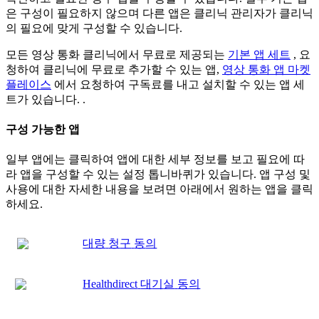
은
구
성
이
필
요
하
지
않
으
며
다
른
앱
은
클
리
닉
관
리
자
가
클
리
닉
의
필
요
에
맞
게
구
성
할
수
있
습
니
다
.
모
든
영
상
통
화
클
리
닉
에
서
무
료
로
제
공
되
는
기
본
앱
세
트
,
요
청
하
여
클
리
닉
에
무
료
로
추
가
할
수
있
는
앱
,
영
상
통
화
앱
마
켓
플
레
이
스
에
서
요
청
하
여
구
독
료
를
내
고
설
치
할
수
있
는
앱
세
트
가
있
습
니
다
.
.
구
성
가
능
한
앱
일
부
앱
에
는
클
릭
하
여
앱
에
대
한
세
부
정
보
를
보
고
필
요
에
따
라
앱
을
구
성
할
수
있
는
설
정
톱
니
바
퀴
가
있
습
니
다
.
앱
구
성
및
사
용
에
대
한
자
세
한
내
용
을
보
려
면
아
래
에
서
원
하
는
앱
을
클
릭
하
세
요
.
대
량
청
구
동
의
Healthdirect
대
기
실
동
의