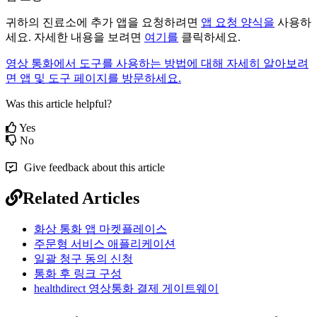
귀
하
의
진
료
소
에
추
가
앱
을
요
청
하
려
면
앱
요
청
양
식
을
사
용
하
세
요
.
자
세
한
내
용
을
보
려
면
여
기
를
클
릭
하
세
요
.
영
상
통
화
에
서
도
구
를
사
용
하
는
방
법
에
대
해
자
세
히
알
아
보
려
면
앱
및
도
구
페
이
지
를
방
문
하
세
요
.
Was this article helpful?
Yes
No
Give feedback about this article
Related Articles
화상 통화 앱 마켓플레이스
주문형 서비스 애플리케이션
일괄 청구 동의 신청
통화 후 링크 구성
healthdirect 영상통화 결제 게이트웨이