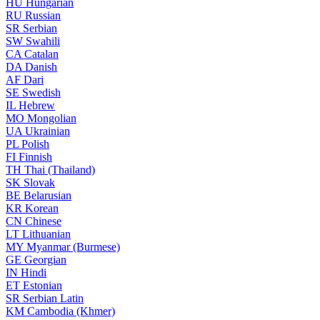
HU
Hungarian
RU
Russian
SR
Serbian
SW
Swahili
CA
Catalan
DA
Danish
AF
Dari
SE
Swedish
IL
Hebrew
MO
Mongolian
UA
Ukrainian
PL
Polish
FI
Finnish
TH
Thai (Thailand)
SK
Slovak
BE
Belarusian
KR
Korean
CN
Chinese
LT
Lithuanian
MY
Myanmar (Burmese)
GE
Georgian
IN
Hindi
ET
Estonian
SR
Serbian Latin
KM
Cambodia (Khmer)