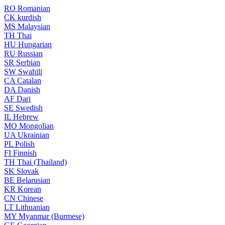
RO
Romanian
CK
kurdish
MS
Malaysian
TH
Thai
HU
Hungarian
RU
Russian
SR
Serbian
SW
Swahili
CA
Catalan
DA
Danish
AF
Dari
SE
Swedish
IL
Hebrew
MO
Mongolian
UA
Ukrainian
PL
Polish
FI
Finnish
TH
Thai (Thailand)
SK
Slovak
BE
Belarusian
KR
Korean
CN
Chinese
LT
Lithuanian
MY
Myanmar (Burmese)