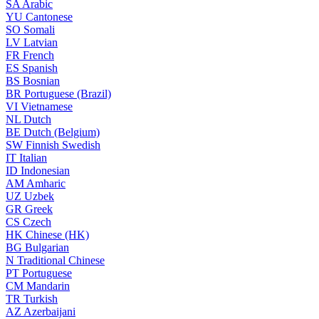
SA
Arabic
YU
Cantonese
SO
Somali
LV
Latvian
FR
French
ES
Spanish
BS
Bosnian
BR
Portuguese (Brazil)
VI
Vietnamese
NL
Dutch
BE
Dutch (Belgium)
SW
Finnish Swedish
IT
Italian
ID
Indonesian
AM
Amharic
UZ
Uzbek
GR
Greek
CS
Czech
HK
Chinese (HK)
BG
Bulgarian
N
Traditional Chinese
PT
Portuguese
CM
Mandarin
TR
Turkish
AZ
Azerbaijani