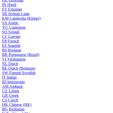
GE
Georgian
IN
Hindi
ET
Estonian
SR
Serbian Latin
KM
Cambodia (Khmer)
SA
Arabic
YU
Cantonese
SO
Somali
LV
Latvian
FR
French
ES
Spanish
BS
Bosnian
BR
Portuguese (Brazil)
VI
Vietnamese
NL
Dutch
BE
Dutch (Belgium)
SW
Finnish Swedish
IT
Italian
ID
Indonesian
AM
Amharic
UZ
Uzbek
GR
Greek
CS
Czech
HK
Chinese (HK)
BG
Bulgarian