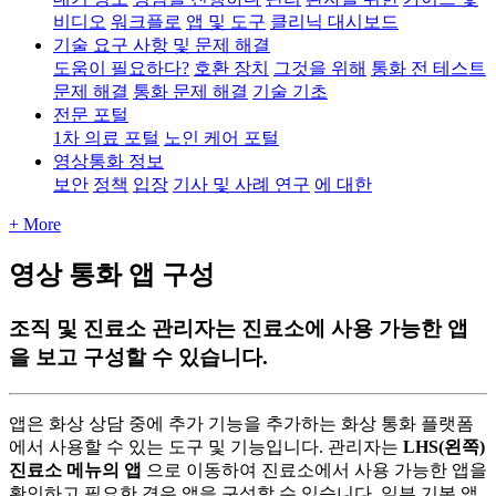
비디오
워크플로
앱 및 도구
클리닉 대시보드
기술 요구 사항 및 문제 해결
도움이 필요하다?
호환 장치
그것을 위해
통화 전 테스트
문제 해결
통화 문제 해결
기술 기초
전문 포털
1차 의료 포털
노인 케어 포털
영상통화 정보
보안
정책
입장
기사 및 사례 연구
에 대한
+ More
영상 통화 앱 구성
조직 및 진료소 관리자는 진료소에 사용 가능한 앱
을 보고 구성할 수 있습니다.
앱
은
화
상
상
담
중
에
추
가
기
능
을
추
가
하
는
화
상
통
화
플
랫
폼
에
서
사
용
할
수
있
는
도
구
및
기
능
입
니
다
.
관
리
자
는
LHS
(
왼
쪽
)
진
료
소
메
뉴
의
앱
으
로
이
동
하
여
진
료
소
에
서
사
용
가
능
한
앱
을
확
인
하
고
필
요
한
경
우
앱
을
구
성
할
수
있
습
니
다
.
일
부
기
본
앱