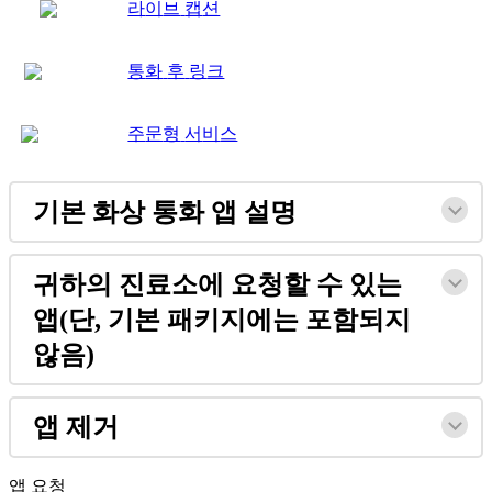
라
이
브
캡
션
통
화
후
링
크
주
문
형
서
비
스
기
본
화
상
통
화
앱
설
명
귀
하
의
진
료
소
에
요
청
할
수
있
는
앱
(
단
,
기
본
패
키
지
에
는
포
함
되
지
않
음
)
앱
제
거
앱
요
청