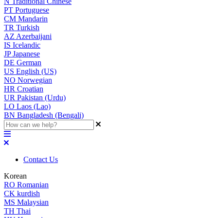
N
Traditional Chinese
PT
Portuguese
CM
Mandarin
TR
Turkish
AZ
Azerbaijani
IS
Icelandic
JP
Japanese
DE
German
US
English (US)
NO
Norwegian
HR
Croatian
UR
Pakistan (Urdu)
LO
Laos (Lao)
BN
Bangladesh (Bengali)
Contact Us
Korean
RO
Romanian
CK
kurdish
MS
Malaysian
TH
Thai