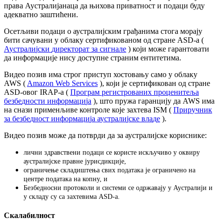
п
р
а
в
а
А
у
с
т
р
а
л
и
ј
а
н
а
ц
а
д
а
њ
и
х
о
в
а
п
р
и
в
а
т
н
о
с
т
и
п
о
д
а
ц
и
б
у
д
у
а
д
е
к
в
а
т
н
о
з
а
ш
т
и
ћ
е
н
и
.
О
с
е
т
љ
и
в
и
п
о
д
а
ц
и
о
а
у
с
т
р
а
л
и
ј
с
к
и
м
г
р
а
ђ
а
н
и
м
а
с
т
о
г
а
м
о
р
а
ј
у
б
и
т
и
с
а
ч
у
в
а
н
и
у
о
б
л
а
к
у
с
е
р
т
и
ф
и
к
о
в
а
н
о
м
о
д
с
т
р
а
н
е
ASD
-
а
(
А
у
с
т
р
а
л
и
ј
с
к
и
д
и
р
е
к
т
о
р
а
т
з
а
с
и
г
н
а
л
е
)
к
о
ј
и
м
о
ж
е
г
а
р
а
н
т
о
в
а
т
и
д
а
и
н
ф
о
р
м
а
ц
и
ј
е
н
и
с
у
д
о
с
т
у
п
н
е
с
т
р
а
н
и
м
е
н
т
и
т
е
т
и
м
а
.
В
и
д
е
о
п
о
з
и
в
и
м
а
с
т
р
о
г
п
р
и
с
т
у
п
х
о
с
т
о
в
а
њ
у
с
а
м
о
у
о
б
л
а
к
у
AWS
(
Amazon
Web
Services
)
,
к
о
ј
и
ј
е
с
е
р
т
и
ф
и
к
о
в
а
н
о
д
с
т
р
а
н
е
ASD
-
о
в
о
г
IRAP
-
а
(
П
р
о
г
р
а
м
р
е
г
и
с
т
р
о
в
а
н
и
х
п
р
о
ц
е
н
и
т
е
љ
а
б
е
з
б
е
д
н
о
с
т
и
и
н
ф
о
р
м
а
ц
и
ј
а
)
,
ш
т
о
п
р
у
ж
а
г
а
р
а
н
ц
и
ј
у
д
а
AWS
и
м
а
н
а
с
н
а
з
и
п
р
и
м
е
н
љ
и
в
е
к
о
н
т
р
о
л
е
к
о
ј
е
з
а
х
т
е
в
а
ISM
(
П
р
и
р
у
ч
н
и
к
з
а
б
е
з
б
е
д
н
о
с
т
и
н
ф
о
р
м
а
ц
и
ј
а
а
у
с
т
р
а
л
и
ј
с
к
е
в
л
а
д
е
)
.
В
и
д
е
о
п
о
з
и
в
м
о
ж
е
д
а
п
о
т
в
р
д
и
д
а
з
а
а
у
с
т
р
а
л
и
ј
с
к
е
к
о
р
и
с
н
и
к
е
:
л
и
ч
н
и
з
д
р
а
в
с
т
в
е
н
и
п
о
д
а
ц
и
с
е
к
о
р
и
с
т
е
и
с
к
љ
у
ч
и
в
о
у
о
к
в
и
р
у
а
у
с
т
р
а
л
и
ј
с
к
е
п
р
а
в
н
е
ј
у
р
и
с
д
и
к
ц
и
ј
е
,
о
г
р
а
н
и
ч
е
њ
е
с
к
л
а
д
и
ш
т
е
њ
а
с
в
и
х
п
о
д
а
т
а
к
а
ј
е
о
г
р
а
н
и
ч
е
н
о
н
а
ц
е
н
т
р
е
п
о
д
а
т
а
к
а
н
а
к
о
п
н
у
,
и
Б
е
з
б
е
д
н
о
с
н
и
п
р
о
т
о
к
о
л
и
и
с
и
с
т
е
м
и
с
е
о
д
р
ж
а
в
а
ј
у
у
А
у
с
т
р
а
л
и
ј
и
и
у
с
к
л
а
д
у
с
у
с
а
з
а
х
т
е
в
и
м
а
ASD
-
а
.
С
к
а
л
а
б
и
л
н
о
с
т