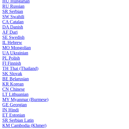
HU
Hungarian
RU
Russian
SR
Serbian
SW
Swahili
CA
Catalan
DA
Danish
AF
Dari
SE
Swedish
IL
Hebrew
MO
Mongolian
UA
Ukrainian
PL
Polish
FI
Finnish
TH
Thai (Thailand)
SK
Slovak
BE
Belarusian
KR
Korean
CN
Chinese
LT
Lithuanian
MY
Myanmar (Burmese)
GE
Georgian
IN
Hindi
ET
Estonian
SR
Serbian Latin
KM
Cambodia (Khmer)