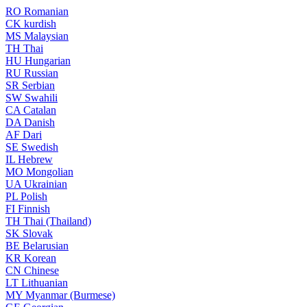
RO
Romanian
CK
kurdish
MS
Malaysian
TH
Thai
HU
Hungarian
RU
Russian
SR
Serbian
SW
Swahili
CA
Catalan
DA
Danish
AF
Dari
SE
Swedish
IL
Hebrew
MO
Mongolian
UA
Ukrainian
PL
Polish
FI
Finnish
TH
Thai (Thailand)
SK
Slovak
BE
Belarusian
KR
Korean
CN
Chinese
LT
Lithuanian
MY
Myanmar (Burmese)