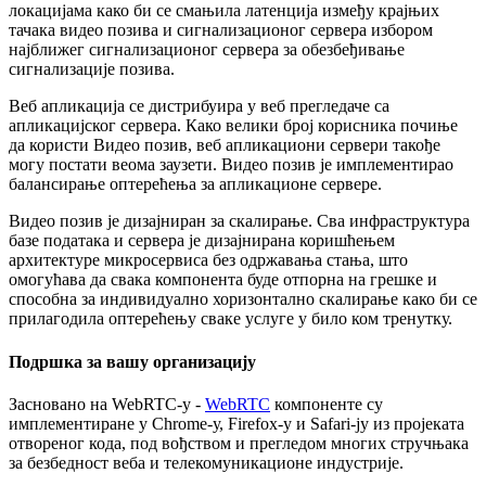
л
о
к
а
ц
и
ј
а
м
а
к
а
к
о
б
и
с
е
с
м
а
њ
и
л
а
л
а
т
е
н
ц
и
ј
а
и
з
м
е
ђ
у
к
р
а
ј
њ
и
х
т
а
ч
а
к
а
в
и
д
е
о
п
о
з
и
в
а
и
с
и
г
н
а
л
и
з
а
ц
и
о
н
о
г
с
е
р
в
е
р
а
и
з
б
о
р
о
м
н
а
ј
б
л
и
ж
е
г
с
и
г
н
а
л
и
з
а
ц
и
о
н
о
г
с
е
р
в
е
р
а
з
а
о
б
е
з
б
е
ђ
и
в
а
њ
е
с
и
г
н
а
л
и
з
а
ц
и
ј
е
п
о
з
и
в
а
.
В
е
б
а
п
л
и
к
а
ц
и
ј
а
с
е
д
и
с
т
р
и
б
у
и
р
а
у
в
е
б
п
р
е
г
л
е
д
а
ч
е
с
а
а
п
л
и
к
а
ц
и
ј
с
к
о
г
с
е
р
в
е
р
а
.
К
а
к
о
в
е
л
и
к
и
б
р
о
ј
к
о
р
и
с
н
и
к
а
п
о
ч
и
њ
е
д
а
к
о
р
и
с
т
и
В
и
д
е
о
п
о
з
и
в
,
в
е
б
а
п
л
и
к
а
ц
и
о
н
и
с
е
р
в
е
р
и
т
а
к
о
ђ
е
м
о
г
у
п
о
с
т
а
т
и
в
е
о
м
а
з
а
у
з
е
т
и
.
В
и
д
е
о
п
о
з
и
в
ј
е
и
м
п
л
е
м
е
н
т
и
р
а
о
б
а
л
а
н
с
и
р
а
њ
е
о
п
т
е
р
е
ћ
е
њ
а
з
а
а
п
л
и
к
а
ц
и
о
н
е
с
е
р
в
е
р
е
.
В
и
д
е
о
п
о
з
и
в
ј
е
д
и
з
а
ј
н
и
р
а
н
з
а
с
к
а
л
и
р
а
њ
е
.
С
в
а
и
н
ф
р
а
с
т
р
у
к
т
у
р
а
б
а
з
е
п
о
д
а
т
а
к
а
и
с
е
р
в
е
р
а
ј
е
д
и
з
а
ј
н
и
р
а
н
а
к
о
р
и
ш
ћ
е
њ
е
м
а
р
х
и
т
е
к
т
у
р
е
м
и
к
р
о
с
е
р
в
и
с
а
б
е
з
о
д
р
ж
а
в
а
њ
а
с
т
а
њ
а
,
ш
т
о
о
м
о
г
у
ћ
а
в
а
д
а
с
в
а
к
а
к
о
м
п
о
н
е
н
т
а
б
у
д
е
о
т
п
о
р
н
а
н
а
г
р
е
ш
к
е
и
с
п
о
с
о
б
н
а
з
а
и
н
д
и
в
и
д
у
а
л
н
о
х
о
р
и
з
о
н
т
а
л
н
о
с
к
а
л
и
р
а
њ
е
к
а
к
о
б
и
с
е
п
р
и
л
а
г
о
д
и
л
а
о
п
т
е
р
е
ћ
е
њ
у
с
в
а
к
е
у
с
л
у
г
е
у
б
и
л
о
к
о
м
т
р
е
н
у
т
к
у
.
П
о
д
р
ш
к
а
з
а
в
а
ш
у
о
р
г
а
н
и
з
а
ц
и
ј
у
З
а
с
н
о
в
а
н
о
н
а
WebRTC
-
у
-
WebRTC
к
о
м
п
о
н
е
н
т
е
с
у
и
м
п
л
е
м
е
н
т
и
р
а
н
е
у
Chrome
-
у
,
Firefox
-
у
и
Safari
-
ј
у
и
з
п
р
о
ј
е
к
а
т
а
о
т
в
о
р
е
н
о
г
к
о
д
а
,
п
о
д
в
о
ђ
с
т
в
о
м
и
п
р
е
г
л
е
д
о
м
м
н
о
г
и
х
с
т
р
у
ч
њ
а
к
а
з
а
б
е
з
б
е
д
н
о
с
т
в
е
б
а
и
т
е
л
е
к
о
м
у
н
и
к
а
ц
и
о
н
е
и
н
д
у
с
т
р
и
ј
е
.