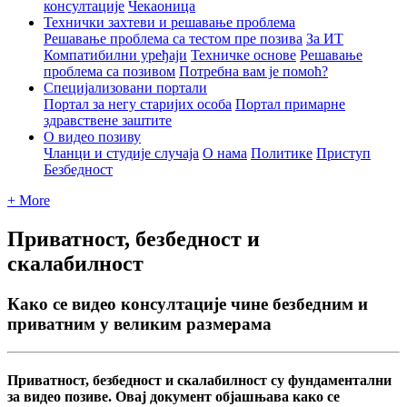
консултације
Чекаоница
Технички захтеви и решавање проблема
Решавање проблема са тестом пре позива
За ИТ
Компатибилни уређаји
Техничке основе
Решавање
проблема са позивом
Потребна вам је помоћ?
Специјализовани портали
Портал за негу старијих особа
Портал примарне
здравствене заштите
О видео позиву
Чланци и студије случаја
О нама
Политике
Приступ
Безбедност
+ More
Приватност, безбедност и
скалабилност
Како се видео консултације чине безбедним и
приватним у великим размерама
П
р
и
в
а
т
н
о
с
т
,
б
е
з
б
е
д
н
о
с
т
и
с
к
а
л
а
б
и
л
н
о
с
т
с
у
ф
у
н
д
а
м
е
н
т
а
л
н
и
з
а
в
и
д
е
о
п
о
з
и
в
е
.
О
в
а
ј
д
о
к
у
м
е
н
т
о
б
ј
а
ш
њ
а
в
а
к
а
к
о
с
е