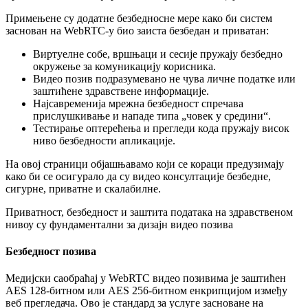
П
р
и
м
е
њ
е
н
е
с
у
д
о
д
а
т
н
е
б
е
з
б
е
д
н
о
с
н
е
м
е
р
е
к
а
к
о
б
и
с
и
с
т
е
м
з
а
с
н
о
в
а
н
н
а
WebRTC
-
у
б
и
о
з
а
и
с
т
а
б
е
з
б
е
д
а
н
и
п
р
и
в
а
т
а
н
:
В
и
р
т
у
е
л
н
е
с
о
б
е
,
в
р
ш
њ
а
ц
и
и
с
е
с
и
ј
е
п
р
у
ж
а
ј
у
б
е
з
б
е
д
н
о
о
к
р
у
ж
е
њ
е
з
а
к
о
м
у
н
и
к
а
ц
и
ј
у
к
о
р
и
с
н
и
к
а
.
В
и
д
е
о
п
о
з
и
в
п
о
д
р
а
з
у
м
е
в
а
н
о
н
е
ч
у
в
а
л
и
ч
н
е
п
о
д
а
т
к
е
и
л
и
з
а
ш
т
и
ћ
е
н
е
з
д
р
а
в
с
т
в
е
н
е
и
н
ф
о
р
м
а
ц
и
ј
е
.
Н
а
ј
с
а
в
р
е
м
е
н
и
ј
а
м
р
е
ж
н
а
б
е
з
б
е
д
н
о
с
т
с
п
р
е
ч
а
в
а
п
р
и
с
л
у
ш
к
и
в
а
њ
е
и
н
а
п
а
д
е
т
и
п
а
„
ч
о
в
е
к
у
с
р
е
д
и
н
и
“
.
Т
е
с
т
и
р
а
њ
е
о
п
т
е
р
е
ћ
е
њ
а
и
п
р
е
г
л
е
д
и
к
о
д
а
п
р
у
ж
а
ј
у
в
и
с
о
к
н
и
в
о
б
е
з
б
е
д
н
о
с
т
и
а
п
л
и
к
а
ц
и
ј
е
.
Н
а
о
в
о
ј
с
т
р
а
н
и
ц
и
о
б
ј
а
ш
њ
а
в
а
м
о
к
о
ј
и
с
е
к
о
р
а
ц
и
п
р
е
д
у
з
и
м
а
ј
у
к
а
к
о
б
и
с
е
о
с
и
г
у
р
а
л
о
д
а
с
у
в
и
д
е
о
к
о
н
с
у
л
т
а
ц
и
ј
е
б
е
з
б
е
д
н
е
,
с
и
г
у
р
н
е
,
п
р
и
в
а
т
н
е
и
с
к
а
л
а
б
и
л
н
е
.
П
р
и
в
а
т
н
о
с
т
,
б
е
з
б
е
д
н
о
с
т
и
з
а
ш
т
и
т
а
п
о
д
а
т
а
к
а
н
а
з
д
р
а
в
с
т
в
е
н
о
м
н
и
в
о
у
с
у
ф
у
н
д
а
м
е
н
т
а
л
н
и
з
а
д
и
з
а
ј
н
в
и
д
е
о
п
о
з
и
в
а
Б
е
з
б
е
д
н
о
с
т
п
о
з
и
в
а
М
е
д
и
ј
с
к
и
с
а
о
б
р
а
ћ
а
ј
у
WebRTC
в
и
д
е
о
п
о
з
и
в
и
м
а
ј
е
з
а
ш
т
и
ћ
е
н
AES
128
-
б
и
т
н
о
м
и
л
и
AES
256
-
б
и
т
н
о
м
е
н
к
р
и
п
ц
и
ј
о
м
и
з
м
е
ђ
у
в
е
б
п
р
е
г
л
е
д
а
ч
а
.
О
в
о
ј
е
с
т
а
н
д
а
р
д
з
а
у
с
л
у
г
е
з
а
с
н
о
в
а
н
е
н
а