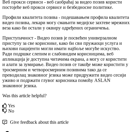
В
е
б
п
р
о
к
с
и
с
е
р
в
и
с
и
-
в
е
б
с
а
о
б
р
а
ћ
а
ј
з
а
в
и
д
е
о
п
о
з
и
в
к
о
р
и
с
т
и
п
о
с
т
о
ј
е
ћ
е
в
е
б
п
р
о
к
с
и
с
е
р
в
и
с
е
и
б
е
з
б
е
д
н
о
с
н
е
п
о
л
и
т
и
к
е
.
П
р
о
ф
и
л
и
к
в
а
л
и
т
е
т
а
п
о
з
и
в
а
-
п
о
д
е
ш
а
в
а
њ
е
м
п
р
о
ф
и
л
а
к
в
а
л
и
т
е
т
а
в
и
д
е
о
п
о
з
и
в
а
,
л
е
к
а
р
и
м
о
г
у
с
м
а
њ
и
т
и
м
е
д
и
ј
с
к
е
з
а
х
т
е
в
е
м
р
е
ж
н
и
х
в
е
з
а
к
а
к
о
б
и
о
с
т
а
л
и
у
о
к
в
и
р
у
о
д
р
е
ђ
е
н
и
х
о
г
р
а
н
и
ч
е
њ
а
.
П
р
и
с
т
у
п
а
ч
н
о
с
т
-
В
и
д
е
о
п
о
з
и
в
ј
е
п
о
с
в
е
ћ
е
н
у
н
и
в
е
р
з
а
л
н
о
м
п
р
и
с
т
у
п
у
з
а
с
в
е
к
о
р
и
с
н
и
к
е
,
к
а
к
о
б
и
с
в
и
п
р
у
ж
а
о
ц
и
у
с
л
у
г
а
и
њ
и
х
о
в
и
п
а
ц
и
ј
е
н
т
и
м
о
г
л
и
и
м
а
т
и
н
а
ј
б
о
љ
е
м
о
г
у
ћ
е
и
с
к
у
с
т
в
о
.
Р
а
д
и
п
о
д
р
ш
к
е
с
л
е
п
и
м
и
с
л
а
б
о
в
и
д
и
м
к
о
р
и
с
н
и
ц
и
м
а
,
в
е
б
а
п
л
и
к
а
ц
и
ј
а
ј
е
д
о
с
т
у
п
н
а
ч
и
т
а
ч
и
м
а
е
к
р
а
н
а
,
а
м
о
г
у
с
е
к
о
р
и
с
т
и
т
и
и
а
л
а
т
и
з
а
з
у
м
и
р
а
њ
е
.
В
и
д
е
о
п
о
з
и
в
с
е
т
а
к
о
ђ
е
м
о
ж
е
к
о
р
и
с
т
и
т
и
у
т
р
о
с
м
е
р
н
и
м
и
ч
е
т
в
о
р
о
с
м
е
р
н
и
м
п
о
з
и
в
и
м
а
т
а
к
о
д
а
с
е
п
р
е
в
о
д
и
л
а
ц
з
н
а
к
о
в
н
о
г
ј
е
з
и
к
а
м
о
ж
е
п
р
и
д
р
у
ж
и
т
и
в
и
д
е
о
с
е
с
и
ј
и
у
ж
и
в
о
и
п
о
д
р
ж
а
т
и
г
л
у
в
о
г
к
о
р
и
с
н
и
к
а
п
о
м
о
ћ
у
ASLAN
з
н
а
к
о
в
н
о
г
ј
е
з
и
к
а
.
Was this article helpful?
Yes
No
Give feedback about this article