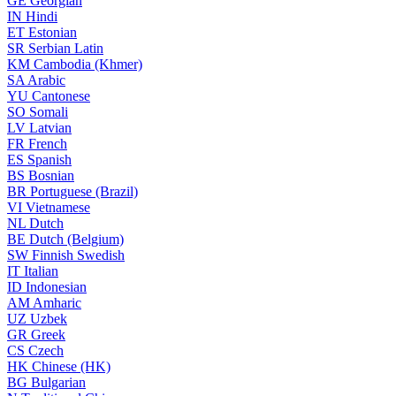
GE
Georgian
IN
Hindi
ET
Estonian
SR
Serbian Latin
KM
Cambodia (Khmer)
SA
Arabic
YU
Cantonese
SO
Somali
LV
Latvian
FR
French
ES
Spanish
BS
Bosnian
BR
Portuguese (Brazil)
VI
Vietnamese
NL
Dutch
BE
Dutch (Belgium)
SW
Finnish Swedish
IT
Italian
ID
Indonesian
AM
Amharic
UZ
Uzbek
GR
Greek
CS
Czech
HK
Chinese (HK)
BG
Bulgarian