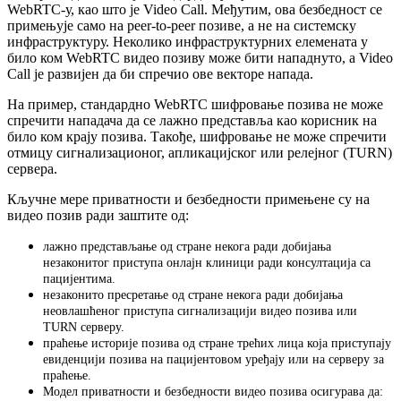
WebRTC
-
у
,
к
а
о
ш
т
о
ј
е
Video
Call
.
М
е
ђ
у
т
и
м
,
о
в
а
б
е
з
б
е
д
н
о
с
т
с
е
п
р
и
м
е
њ
у
ј
е
с
а
м
о
н
а
peer
-
to
-
peer
п
о
з
и
в
е
,
а
н
е
н
а
с
и
с
т
е
м
с
к
у
и
н
ф
р
а
с
т
р
у
к
т
у
р
у
.
Н
е
к
о
л
и
к
о
и
н
ф
р
а
с
т
р
у
к
т
у
р
н
и
х
е
л
е
м
е
н
а
т
а
у
б
и
л
о
к
о
м
WebRTC
в
и
д
е
о
п
о
з
и
в
у
м
о
ж
е
б
и
т
и
н
а
п
а
д
н
у
т
о
,
а
Video
Call
ј
е
р
а
з
в
и
ј
е
н
д
а
б
и
с
п
р
е
ч
и
о
о
в
е
в
е
к
т
о
р
е
н
а
п
а
д
а
.
Н
а
п
р
и
м
е
р
,
с
т
а
н
д
а
р
д
н
о
WebRTC
ш
и
ф
р
о
в
а
њ
е
п
о
з
и
в
а
н
е
м
о
ж
е
с
п
р
е
ч
и
т
и
н
а
п
а
д
а
ч
а
д
а
с
е
л
а
ж
н
о
п
р
е
д
с
т
а
в
љ
а
к
а
о
к
о
р
и
с
н
и
к
н
а
б
и
л
о
к
о
м
к
р
а
ј
у
п
о
з
и
в
а
.
Т
а
к
о
ђ
е
,
ш
и
ф
р
о
в
а
њ
е
н
е
м
о
ж
е
с
п
р
е
ч
и
т
и
о
т
м
и
ц
у
с
и
г
н
а
л
и
з
а
ц
и
о
н
о
г
,
а
п
л
и
к
а
ц
и
ј
с
к
о
г
и
л
и
р
е
л
е
ј
н
о
г
(
TURN
)
с
е
р
в
е
р
а
.
К
љ
у
ч
н
е
м
е
р
е
п
р
и
в
а
т
н
о
с
т
и
и
б
е
з
б
е
д
н
о
с
т
и
п
р
и
м
е
њ
е
н
е
с
у
н
а
в
и
д
е
о
п
о
з
и
в
р
а
д
и
з
а
ш
т
и
т
е
о
д
:
л
а
ж
н
о
п
р
е
д
с
т
а
в
љ
а
њ
е
о
д
с
т
р
а
н
е
н
е
к
о
г
а
р
а
д
и
д
о
б
и
ј
а
њ
а
н
е
з
а
к
о
н
и
т
о
г
п
р
и
с
т
у
п
а
о
н
л
а
ј
н
к
л
и
н
и
ц
и
р
а
д
и
к
о
н
с
у
л
т
а
ц
и
ј
а
с
а
п
а
ц
и
ј
е
н
т
и
м
а
.
н
е
з
а
к
о
н
и
т
о
п
р
е
с
р
е
т
а
њ
е
о
д
с
т
р
а
н
е
н
е
к
о
г
а
р
а
д
и
д
о
б
и
ј
а
њ
а
н
е
о
в
л
а
ш
ћ
е
н
о
г
п
р
и
с
т
у
п
а
с
и
г
н
а
л
и
з
а
ц
и
ј
и
в
и
д
е
о
п
о
з
и
в
а
и
л
и
TURN
с
е
р
в
е
р
у
.
п
р
а
ћ
е
њ
е
и
с
т
о
р
и
ј
е
п
о
з
и
в
а
о
д
с
т
р
а
н
е
т
р
е
ћ
и
х
л
и
ц
а
к
о
ј
а
п
р
и
с
т
у
п
а
ј
у
е
в
и
д
е
н
ц
и
ј
и
п
о
з
и
в
а
н
а
п
а
ц
и
ј
е
н
т
о
в
о
м
у
р
е
ђ
а
ј
у
и
л
и
н
а
с
е
р
в
е
р
у
з
а
п
р
а
ћ
е
њ
е
.
М
о
д
е
л
п
р
и
в
а
т
н
о
с
т
и
и
б
е
з
б
е
д
н
о
с
т
и
в
и
д
е
о
п
о
з
и
в
а
о
с
и
г
у
р
а
в
а
д
а
: