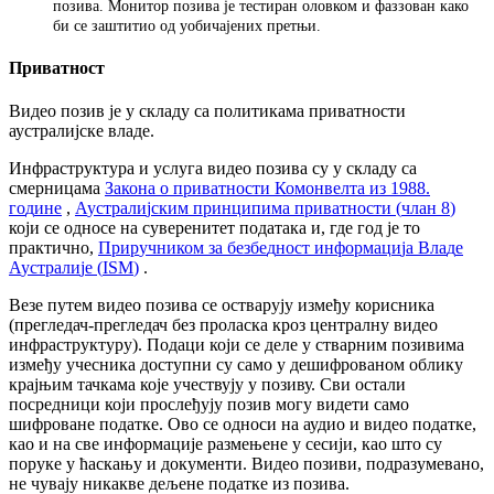
п
о
з
и
в
а
.
М
о
н
и
т
о
р
п
о
з
и
в
а
ј
е
т
е
с
т
и
р
а
н
о
л
о
в
к
о
м
и
ф
а
з
з
о
в
а
н
к
а
к
о
б
и
с
е
з
а
ш
т
и
т
и
о
о
д
у
о
б
и
ч
а
ј
е
н
и
х
п
р
е
т
њ
и
.
П
р
и
в
а
т
н
о
с
т
В
и
д
е
о
п
о
з
и
в
ј
е
у
с
к
л
а
д
у
с
а
п
о
л
и
т
и
к
а
м
а
п
р
и
в
а
т
н
о
с
т
и
а
у
с
т
р
а
л
и
ј
с
к
е
в
л
а
д
е
.
И
н
ф
р
а
с
т
р
у
к
т
у
р
а
и
у
с
л
у
г
а
в
и
д
е
о
п
о
з
и
в
а
с
у
у
с
к
л
а
д
у
с
а
с
м
е
р
н
и
ц
а
м
а
З
а
к
о
н
а
о
п
р
и
в
а
т
н
о
с
т
и
К
о
м
о
н
в
е
л
т
а
и
з
1988
.
г
о
д
и
н
е
,
А
у
с
т
р
а
л
и
ј
с
к
и
м
п
р
и
н
ц
и
п
и
м
а
п
р
и
в
а
т
н
о
с
т
и
(
ч
л
а
н
8
)
к
о
ј
и
с
е
о
д
н
о
с
е
н
а
с
у
в
е
р
е
н
и
т
е
т
п
о
д
а
т
а
к
а
и
,
г
д
е
г
о
д
ј
е
т
о
п
р
а
к
т
и
ч
н
о
,
П
р
и
р
у
ч
н
и
к
о
м
з
а
б
е
з
б
е
д
н
о
с
т
и
н
ф
о
р
м
а
ц
и
ј
а
В
л
а
д
е
А
у
с
т
р
а
л
и
ј
е
(
ISM
)
.
В
е
з
е
п
у
т
е
м
в
и
д
е
о
п
о
з
и
в
а
с
е
о
с
т
в
а
р
у
ј
у
и
з
м
е
ђ
у
к
о
р
и
с
н
и
к
а
(
п
р
е
г
л
е
д
а
ч
-
п
р
е
г
л
е
д
а
ч
б
е
з
п
р
о
л
а
с
к
а
к
р
о
з
ц
е
н
т
р
а
л
н
у
в
и
д
е
о
и
н
ф
р
а
с
т
р
у
к
т
у
р
у
)
.
П
о
д
а
ц
и
к
о
ј
и
с
е
д
е
л
е
у
с
т
в
а
р
н
и
м
п
о
з
и
в
и
м
а
и
з
м
е
ђ
у
у
ч
е
с
н
и
к
а
д
о
с
т
у
п
н
и
с
у
с
а
м
о
у
д
е
ш
и
ф
р
о
в
а
н
о
м
о
б
л
и
к
у
к
р
а
ј
њ
и
м
т
а
ч
к
а
м
а
к
о
ј
е
у
ч
е
с
т
в
у
ј
у
у
п
о
з
и
в
у
.
С
в
и
о
с
т
а
л
и
п
о
с
р
е
д
н
и
ц
и
к
о
ј
и
п
р
о
с
л
е
ђ
у
ј
у
п
о
з
и
в
м
о
г
у
в
и
д
е
т
и
с
а
м
о
ш
и
ф
р
о
в
а
н
е
п
о
д
а
т
к
е
.
О
в
о
с
е
о
д
н
о
с
и
н
а
а
у
д
и
о
и
в
и
д
е
о
п
о
д
а
т
к
е
,
к
а
о
и
н
а
с
в
е
и
н
ф
о
р
м
а
ц
и
ј
е
р
а
з
м
е
њ
е
н
е
у
с
е
с
и
ј
и
,
к
а
о
ш
т
о
с
у
п
о
р
у
к
е
у
ћ
а
с
к
а
њ
у
и
д
о
к
у
м
е
н
т
и
.
В
и
д
е
о
п
о
з
и
в
и
,
п
о
д
р
а
з
у
м
е
в
а
н
о
,
н
е
ч
у
в
а
ј
у
н
и
к
а
к
в
е
д
е
љ
е
н
е
п
о
д
а
т
к
е
и
з
п
о
з
и
в
а
.