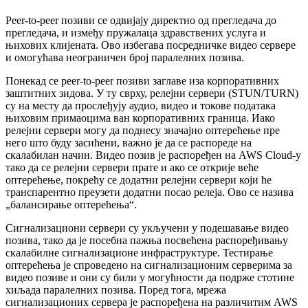
Peer
-
to
-
peer
п
о
з
и
в
и
с
е
о
д
в
и
ј
а
ј
у
д
и
р
е
к
т
н
о
о
д
п
р
е
г
л
е
д
а
ч
а
д
о
п
р
е
г
л
е
д
а
ч
а
,
и
и
з
м
е
ђ
у
п
р
у
ж
а
л
а
ц
а
з
д
р
а
в
с
т
в
е
н
и
х
у
с
л
у
г
а
и
њ
и
х
о
в
и
х
к
л
и
ј
е
н
а
т
а
.
О
в
о
и
з
б
е
г
а
в
а
п
о
с
р
е
д
н
и
ч
к
е
в
и
д
е
о
с
е
р
в
е
р
е
и
о
м
о
г
у
ћ
а
в
а
н
е
о
г
р
а
н
и
ч
е
н
б
р
о
ј
п
а
р
а
л
е
л
н
и
х
п
о
з
и
в
а
.
П
о
н
е
к
а
д
с
е
peer
-
to
-
peer
п
о
з
и
в
и
з
а
г
л
а
в
е
и
з
а
к
о
р
п
о
р
а
т
и
в
н
и
х
з
а
ш
т
и
т
н
и
х
з
и
д
о
в
а
.
У
т
у
с
в
р
х
у
,
р
е
л
е
ј
н
и
с
е
р
в
е
р
и
(
STUN
/
TURN
)
с
у
н
а
м
е
с
т
у
д
а
п
р
о
с
л
е
ђ
у
ј
у
а
у
д
и
о
,
в
и
д
е
о
и
т
о
к
о
в
е
п
о
д
а
т
а
к
а
њ
и
х
о
в
и
м
п
р
и
м
а
о
ц
и
м
а
в
а
н
к
о
р
п
о
р
а
т
и
в
н
и
х
г
р
а
н
и
ц
а
.
И
а
к
о
р
е
л
е
ј
н
и
с
е
р
в
е
р
и
м
о
г
у
д
а
п
о
д
н
е
с
у
з
н
а
ч
а
ј
н
о
о
п
т
е
р
е
ћ
е
њ
е
п
р
е
н
е
г
о
ш
т
о
б
у
д
у
з
а
с
и
ћ
е
н
и
,
в
а
ж
н
о
ј
е
д
а
с
е
р
а
с
п
о
р
е
д
е
н
а
с
к
а
л
а
б
и
л
а
н
н
а
ч
и
н
.
В
и
д
е
о
п
о
з
и
в
ј
е
р
а
с
п
о
р
е
ђ
е
н
н
а
AWS
Cloud
-
у
т
а
к
о
д
а
с
е
р
е
л
е
ј
н
и
с
е
р
в
е
р
и
п
р
а
т
е
и
а
к
о
с
е
о
т
к
р
и
ј
е
в
е
ћ
е
о
п
т
е
р
е
ћ
е
њ
е
,
п
о
к
р
е
ћ
у
с
е
д
о
д
а
т
н
и
р
е
л
е
ј
н
и
с
е
р
в
е
р
и
к
о
ј
и
ћ
е
т
р
а
н
с
п
а
р
е
н
т
н
о
п
р
е
у
з
е
т
и
д
о
д
а
т
н
и
п
о
с
а
о
р
е
л
е
ј
а
.
О
в
о
с
е
н
а
з
и
в
а
„
б
а
л
а
н
с
и
р
а
њ
е
о
п
т
е
р
е
ћ
е
њ
а
“
.
С
и
г
н
а
л
и
з
а
ц
и
о
н
и
с
е
р
в
е
р
и
с
у
у
к
љ
у
ч
е
н
и
у
п
о
д
е
ш
а
в
а
њ
е
в
и
д
е
о
п
о
з
и
в
а
,
т
а
к
о
д
а
ј
е
п
о
с
е
б
н
а
п
а
ж
њ
а
п
о
с
в
е
ћ
е
н
а
р
а
с
п
о
р
е
ђ
и
в
а
њ
у
с
к
а
л
а
б
и
л
н
е
с
и
г
н
а
л
и
з
а
ц
и
о
н
е
и
н
ф
р
а
с
т
р
у
к
т
у
р
е
.
Т
е
с
т
и
р
а
њ
е
о
п
т
е
р
е
ћ
е
њ
а
ј
е
с
п
р
о
в
е
д
е
н
о
н
а
с
и
г
н
а
л
и
з
а
ц
и
о
н
и
м
с
е
р
в
е
р
и
м
а
з
а
в
и
д
е
о
п
о
з
и
в
е
и
о
н
и
с
у
б
и
л
и
у
м
о
г
у
ћ
н
о
с
т
и
д
а
п
о
д
р
ж
е
с
т
о
т
и
н
е
х
и
љ
а
д
а
п
а
р
а
л
е
л
н
и
х
п
о
з
и
в
а
.
П
о
р
е
д
т
о
г
а
,
м
р
е
ж
а
с
и
г
н
а
л
и
з
а
ц
и
о
н
и
х
с
е
р
в
е
р
а
ј
е
р
а
с
п
о
р
е
ђ
е
н
а
н
а
р
а
з
л
и
ч
и
т
и
м
AWS