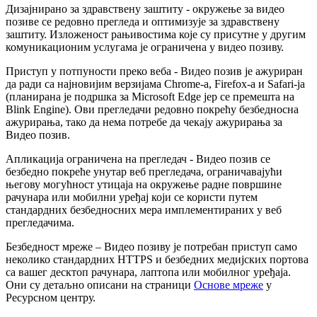
Д
и
з
а
ј
н
и
р
а
н
о
з
а
з
д
р
а
в
с
т
в
е
н
у
з
а
ш
т
и
т
у
-
о
к
р
у
ж
е
њ
е
з
а
в
и
д
е
о
п
о
з
и
в
е
с
е
р
е
д
о
в
н
о
п
р
е
г
л
е
д
а
и
о
п
т
и
м
и
з
у
ј
е
з
а
з
д
р
а
в
с
т
в
е
н
у
з
а
ш
т
и
т
у
.
И
з
л
о
ж
е
н
о
с
т
р
а
њ
и
в
о
с
т
и
м
а
к
о
ј
е
с
у
п
р
и
с
у
т
н
е
у
д
р
у
г
и
м
к
о
м
у
н
и
к
а
ц
и
о
н
и
м
у
с
л
у
г
а
м
а
ј
е
о
г
р
а
н
и
ч
е
н
а
у
в
и
д
е
о
п
о
з
и
в
у
.
П
р
и
с
т
у
п
у
п
о
т
п
у
н
о
с
т
и
п
р
е
к
о
в
е
б
а
-
В
и
д
е
о
п
о
з
и
в
ј
е
а
ж
у
р
и
р
а
н
д
а
р
а
д
и
с
а
н
а
ј
н
о
в
и
ј
и
м
в
е
р
з
и
ј
а
м
а
Chrome
-
а
,
Firefox
-
а
и
Safari
-
ј
а
(
п
л
а
н
и
р
а
н
а
ј
е
п
о
д
р
ш
к
а
з
а
Microsoft
Edge
ј
е
р
с
е
п
р
е
м
е
ш
т
а
н
а
Blink
Engine
)
.
О
в
и
п
р
е
г
л
е
д
а
ч
и
р
е
д
о
в
н
о
п
о
к
р
е
ћ
у
б
е
з
б
е
д
н
о
с
н
а
а
ж
у
р
и
р
а
њ
а
,
т
а
к
о
д
а
н
е
м
а
п
о
т
р
е
б
е
д
а
ч
е
к
а
ј
у
а
ж
у
р
и
р
а
њ
а
з
а
В
и
д
е
о
п
о
з
и
в
.
А
п
л
и
к
а
ц
и
ј
а
о
г
р
а
н
и
ч
е
н
а
н
а
п
р
е
г
л
е
д
а
ч
-
В
и
д
е
о
п
о
з
и
в
с
е
б
е
з
б
е
д
н
о
п
о
к
р
е
ћ
е
у
н
у
т
а
р
в
е
б
п
р
е
г
л
е
д
а
ч
а
,
о
г
р
а
н
и
ч
а
в
а
ј
у
ћ
и
њ
е
г
о
в
у
м
о
г
у
ћ
н
о
с
т
у
т
и
ц
а
ј
а
н
а
о
к
р
у
ж
е
њ
е
р
а
д
н
е
п
о
в
р
ш
и
н
е
р
а
ч
у
н
а
р
а
и
л
и
м
о
б
и
л
н
и
у
р
е
ђ
а
ј
к
о
ј
и
с
е
к
о
р
и
с
т
и
п
у
т
е
м
с
т
а
н
д
а
р
д
н
и
х
б
е
з
б
е
д
н
о
с
н
и
х
м
е
р
а
и
м
п
л
е
м
е
н
т
и
р
а
н
и
х
у
в
е
б
п
р
е
г
л
е
д
а
ч
и
м
а
.
Б
е
з
б
е
д
н
о
с
т
м
р
е
ж
е
–
В
и
д
е
о
п
о
з
и
в
у
ј
е
п
о
т
р
е
б
а
н
п
р
и
с
т
у
п
с
а
м
о
н
е
к
о
л
и
к
о
с
т
а
н
д
а
р
д
н
и
х
HTTPS
и
б
е
з
б
е
д
н
и
х
м
е
д
и
ј
с
к
и
х
п
о
р
т
о
в
а
с
а
в
а
ш
е
г
д
е
с
к
т
о
п
р
а
ч
у
н
а
р
а
,
л
а
п
т
о
п
а
и
л
и
м
о
б
и
л
н
о
г
у
р
е
ђ
а
ј
а
.
О
н
и
с
у
д
е
т
а
љ
н
о
о
п
и
с
а
н
и
н
а
с
т
р
а
н
и
ц
и
О
с
н
о
в
е
м
р
е
ж
е
у
Р
е
с
у
р
с
н
о
м
ц
е
н
т
р
у
.