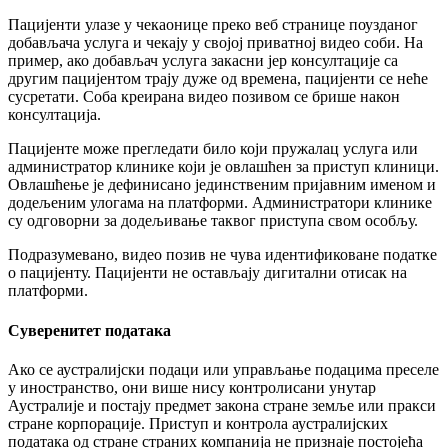
П
а
ц
и
ј
е
н
т
и
у
л
а
з
е
у
ч
е
к
а
о
н
и
ц
е
п
р
е
к
о
в
е
б
с
т
р
а
н
и
ц
е
п
о
у
з
д
а
н
о
г
д
о
б
а
в
љ
а
ч
а
у
с
л
у
г
а
и
ч
е
к
а
ј
у
у
с
в
о
ј
о
ј
п
р
и
в
а
т
н
о
ј
в
и
д
е
о
с
о
б
и
.
Н
а
п
р
и
м
е
р
,
а
к
о
д
о
б
а
в
љ
а
ч
у
с
л
у
г
а
з
а
к
а
с
н
и
ј
е
р
к
о
н
с
у
л
т
а
ц
и
ј
е
с
а
д
р
у
г
и
м
п
а
ц
и
ј
е
н
т
о
м
т
р
а
ј
у
д
у
ж
е
о
д
в
р
е
м
е
н
а
,
п
а
ц
и
ј
е
н
т
и
с
е
н
е
ћ
е
с
у
с
р
е
т
а
т
и
.
С
о
б
а
к
р
е
и
р
а
н
а
в
и
д
е
о
п
о
з
и
в
о
м
с
е
б
р
и
ш
е
н
а
к
о
н
к
о
н
с
у
л
т
а
ц
и
ј
а
.
П
а
ц
и
ј
е
н
т
е
м
о
ж
е
п
р
е
г
л
е
д
а
т
и
б
и
л
о
к
о
ј
и
п
р
у
ж
а
л
а
ц
у
с
л
у
г
а
и
л
и
а
д
м
и
н
и
с
т
р
а
т
о
р
к
л
и
н
и
к
е
к
о
ј
и
ј
е
о
в
л
а
ш
ћ
е
н
з
а
п
р
и
с
т
у
п
к
л
и
н
и
ц
и
.
О
в
л
а
ш
ћ
е
њ
е
ј
е
д
е
ф
и
н
и
с
а
н
о
ј
е
д
и
н
с
т
в
е
н
и
м
п
р
и
ј
а
в
н
и
м
и
м
е
н
о
м
и
д
о
д
е
љ
е
н
и
м
у
л
о
г
а
м
а
н
а
п
л
а
т
ф
о
р
м
и
.
А
д
м
и
н
и
с
т
р
а
т
о
р
и
к
л
и
н
и
к
е
с
у
о
д
г
о
в
о
р
н
и
з
а
д
о
д
е
љ
и
в
а
њ
е
т
а
к
в
о
г
п
р
и
с
т
у
п
а
с
в
о
м
о
с
о
б
љ
у
.
П
о
д
р
а
з
у
м
е
в
а
н
о
,
в
и
д
е
о
п
о
з
и
в
н
е
ч
у
в
а
и
д
е
н
т
и
ф
и
к
о
в
а
н
е
п
о
д
а
т
к
е
о
п
а
ц
и
ј
е
н
т
у
.
П
а
ц
и
ј
е
н
т
и
н
е
о
с
т
а
в
љ
а
ј
у
д
и
г
и
т
а
л
н
и
о
т
и
с
а
к
н
а
п
л
а
т
ф
о
р
м
и
.
С
у
в
е
р
е
н
и
т
е
т
п
о
д
а
т
а
к
а
А
к
о
с
е
а
у
с
т
р
а
л
и
ј
с
к
и
п
о
д
а
ц
и
и
л
и
у
п
р
а
в
љ
а
њ
е
п
о
д
а
ц
и
м
а
п
р
е
с
е
л
е
у
и
н
о
с
т
р
а
н
с
т
в
о
,
о
н
и
в
и
ш
е
н
и
с
у
к
о
н
т
р
о
л
и
с
а
н
и
у
н
у
т
а
р
А
у
с
т
р
а
л
и
ј
е
и
п
о
с
т
а
ј
у
п
р
е
д
м
е
т
з
а
к
о
н
а
с
т
р
а
н
е
з
е
м
љ
е
и
л
и
п
р
а
к
с
и
с
т
р
а
н
е
к
о
р
п
о
р
а
ц
и
ј
е
.
П
р
и
с
т
у
п
и
к
о
н
т
р
о
л
а
а
у
с
т
р
а
л
и
ј
с
к
и
х
п
о
д
а
т
а
к
а
о
д
с
т
р
а
н
е
с
т
р
а
н
и
х
к
о
м
п
а
н
и
ј
а
н
е
п
р
и
з
н
а
ј
е
п
о
с
т
о
ј
е
ћ
а