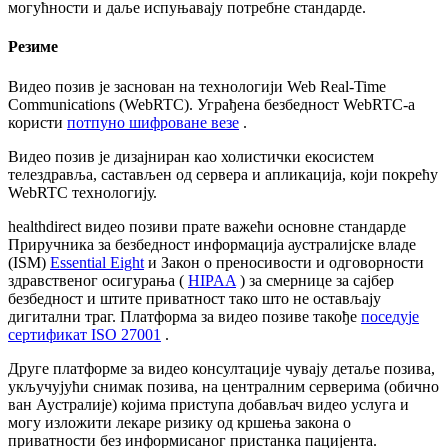
м
о
г
у
ћ
н
о
с
т
и
и
д
а
љ
е
и
с
п
у
њ
а
в
а
ј
у
п
о
т
р
е
б
н
е
с
т
а
н
д
а
р
д
е
.
Р
е
з
и
м
е
В
и
д
е
о
п
о
з
и
в
ј
е
з
а
с
н
о
в
а
н
н
а
т
е
х
н
о
л
о
г
и
ј
и
Web
Real
-
Time
Communications
(
WebRTC
)
.
У
г
р
а
ђ
е
н
а
б
е
з
б
е
д
н
о
с
т
WebRTC
-
а
к
о
р
и
с
т
и
п
о
т
п
у
н
о
ш
и
ф
р
о
в
а
н
е
в
е
з
е
.
В
и
д
е
о
п
о
з
и
в
ј
е
д
и
з
а
ј
н
и
р
а
н
к
а
о
х
о
л
и
с
т
и
ч
к
и
е
к
о
с
и
с
т
е
м
т
е
л
е
з
д
р
а
в
љ
а
,
с
а
с
т
а
в
љ
е
н
о
д
с
е
р
в
е
р
а
и
а
п
л
и
к
а
ц
и
ј
а
,
к
о
ј
и
п
о
к
р
е
ћ
у
WebRTC
т
е
х
н
о
л
о
г
и
ј
у
.
healthdirect
в
и
д
е
о
п
о
з
и
в
и
п
р
а
т
е
в
а
ж
е
ћ
и
о
с
н
о
в
н
е
с
т
а
н
д
а
р
д
е
П
р
и
р
у
ч
н
и
к
а
з
а
б
е
з
б
е
д
н
о
с
т
и
н
ф
о
р
м
а
ц
и
ј
а
а
у
с
т
р
а
л
и
ј
с
к
е
в
л
а
д
е
(
ISM
)
Essential
Eight
и
З
а
к
о
н
о
п
р
е
н
о
с
и
в
о
с
т
и
и
о
д
г
о
в
о
р
н
о
с
т
и
з
д
р
а
в
с
т
в
е
н
о
г
о
с
и
г
у
р
а
њ
а
(
HIPAA
)
з
а
с
м
е
р
н
и
ц
е
з
а
с
а
ј
б
е
р
б
е
з
б
е
д
н
о
с
т
и
ш
т
и
т
е
п
р
и
в
а
т
н
о
с
т
т
а
к
о
ш
т
о
н
е
о
с
т
а
в
љ
а
ј
у
д
и
г
и
т
а
л
н
и
т
р
а
г
.
П
л
а
т
ф
о
р
м
а
з
а
в
и
д
е
о
п
о
з
и
в
е
т
а
к
о
ђ
е
п
о
с
е
д
у
ј
е
с
е
р
т
и
ф
и
к
а
т
ISO
27001
.
Д
р
у
г
е
п
л
а
т
ф
о
р
м
е
з
а
в
и
д
е
о
к
о
н
с
у
л
т
а
ц
и
ј
е
ч
у
в
а
ј
у
д
е
т
а
љ
е
п
о
з
и
в
а
,
у
к
љ
у
ч
у
ј
у
ћ
и
с
н
и
м
а
к
п
о
з
и
в
а
,
н
а
ц
е
н
т
р
а
л
н
и
м
с
е
р
в
е
р
и
м
а
(
о
б
и
ч
н
о
в
а
н
А
у
с
т
р
а
л
и
ј
е
)
к
о
ј
и
м
а
п
р
и
с
т
у
п
а
д
о
б
а
в
љ
а
ч
в
и
д
е
о
у
с
л
у
г
а
и
м
о
г
у
и
з
л
о
ж
и
т
и
л
е
к
а
р
е
р
и
з
и
к
у
о
д
к
р
ш
е
њ
а
з
а
к
о
н
а
о
п
р
и
в
а
т
н
о
с
т
и
б
е
з
и
н
ф
о
р
м
и
с
а
н
о
г
п
р
и
с
т
а
н
к
а
п
а
ц
и
ј
е
н
т
а
.