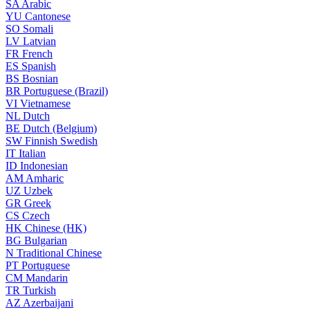
SA
Arabic
YU
Cantonese
SO
Somali
LV
Latvian
FR
French
ES
Spanish
BS
Bosnian
BR
Portuguese (Brazil)
VI
Vietnamese
NL
Dutch
BE
Dutch (Belgium)
SW
Finnish Swedish
IT
Italian
ID
Indonesian
AM
Amharic
UZ
Uzbek
GR
Greek
CS
Czech
HK
Chinese (HK)
BG
Bulgarian
N
Traditional Chinese
PT
Portuguese
CM
Mandarin
TR
Turkish
AZ
Azerbaijani