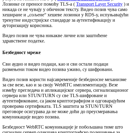
Л
о
з
и
н
к
е
с
е
п
р
е
н
о
с
е
п
о
м
о
ћ
у
TLS
-
а
(
Transport
Layer
Security
)
и
н
и
к
а
д
а
с
е
н
е
ч
у
в
а
ј
у
у
о
б
и
ч
н
о
м
т
е
к
с
т
у
.
В
и
д
е
о
п
о
з
и
в
ч
у
в
а
с
а
м
о
х
е
ш
и
р
а
н
е
и
„
с
о
љ
е
н
е
“
х
е
ш
е
в
е
л
о
з
и
н
к
и
у
RDS
-
у
,
и
с
п
у
њ
а
в
а
ј
у
ћ
и
т
р
е
н
у
т
н
е
и
н
д
у
с
т
р
и
ј
с
к
е
с
т
а
н
д
а
р
д
е
з
а
а
у
т
е
н
т
и
ф
и
к
а
ц
и
ј
у
и
а
у
т
о
р
и
з
а
ц
и
ј
у
к
о
р
и
с
н
и
к
а
.
В
и
д
е
о
п
о
з
и
в
н
е
ч
у
в
а
н
и
к
а
к
в
е
л
и
ч
н
е
и
л
и
з
а
ш
т
и
ћ
е
н
е
з
д
р
а
в
с
т
в
е
н
е
п
о
д
а
т
к
е
.
Б
е
з
б
е
д
н
о
с
т
м
р
е
ж
е
С
в
и
а
у
д
и
о
и
в
и
д
е
о
п
о
д
а
ц
и
,
к
а
о
и
с
в
и
о
с
т
а
л
и
п
о
д
а
ц
и
р
а
з
м
е
њ
е
н
и
т
о
к
о
м
в
и
д
е
о
п
о
з
и
в
а
у
ж
и
в
о
,
с
у
ш
и
ф
р
о
в
а
н
и
.
В
и
д
е
о
п
о
з
и
в
к
о
р
и
с
т
и
н
а
ј
с
а
в
р
е
м
е
н
и
ј
е
б
е
з
б
е
д
н
о
с
н
е
м
е
х
а
н
и
з
м
е
з
а
с
в
е
в
е
з
е
,
к
а
о
и
з
а
с
в
о
ј
у
WebRTC
и
м
п
л
е
м
е
н
т
а
ц
и
ј
у
.
В
е
з
е
и
з
м
е
ђ
у
п
р
е
г
л
е
д
а
ч
а
и
а
п
л
и
к
а
ц
и
ј
с
к
о
г
с
е
р
в
е
р
а
,
с
и
г
н
а
л
и
з
а
ц
и
о
н
о
г
с
е
р
в
е
р
а
и
л
и
STUN
/
TURN
с
у
с
в
е
TLS
-
ш
и
ф
р
о
в
а
н
е
и
а
у
т
е
н
т
и
ф
и
к
о
в
а
н
е
,
с
а
ј
а
к
о
м
к
р
и
п
т
о
г
р
а
ф
и
ј
о
м
и
о
д
г
о
в
а
р
а
ј
у
ћ
и
м
п
р
о
в
е
р
а
м
а
с
е
р
т
и
ф
и
к
а
т
а
.
TLS
з
а
ш
т
и
т
а
з
а
STUN
/
TURN
п
р
е
г
о
в
о
р
е
о
с
и
г
у
р
а
в
а
д
а
н
е
м
о
ж
е
д
о
ћ
и
д
о
п
р
е
у
с
м
е
р
а
в
а
њ
а
к
о
м
у
н
и
к
а
ц
и
ј
е
в
и
д
е
о
п
о
з
и
в
а
.
Б
е
з
б
е
д
н
о
с
т
WebRTC
к
о
м
у
н
и
к
а
ц
и
ј
е
ј
е
п
о
б
о
љ
ш
а
н
а
т
и
м
е
ш
т
о
с
и
г
н
а
л
н
и
с
е
р
в
е
р
о
л
а
к
ш
а
в
а
к
р
и
п
т
о
г
р
а
ф
с
к
о
п
о
д
е
ш
а
в
а
њ
е
з
а