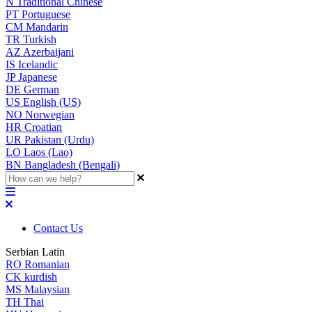
N
Traditional Chinese
PT
Portuguese
CM
Mandarin
TR
Turkish
AZ
Azerbaijani
IS
Icelandic
JP
Japanese
DE
German
US
English (US)
NO
Norwegian
HR
Croatian
UR
Pakistan (Urdu)
LO
Laos (Lao)
BN
Bangladesh (Bengali)
Contact Us
Serbian Latin
RO
Romanian
CK
kurdish
MS
Malaysian
TH
Thai