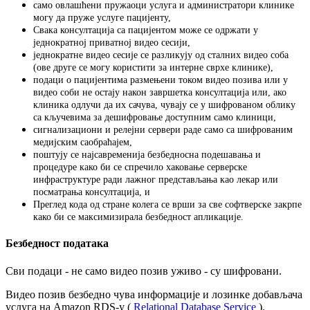
с
а
м
о
о
в
л
а
ш
ћ
е
н
и
п
р
у
ж
а
о
ц
и
у
с
л
у
г
а
и
а
д
м
и
н
и
с
т
р
а
т
о
р
и
к
л
и
н
и
к
е
м
о
г
у
д
а
п
р
у
ж
е
у
с
л
у
г
е
п
а
ц
и
ј
е
н
т
у
,
С
в
а
к
а
к
о
н
с
у
л
т
а
ц
и
ј
а
с
а
п
а
ц
и
ј
е
н
т
о
м
м
о
ж
е
с
е
о
д
р
ж
а
т
и
у
ј
е
д
н
о
к
р
а
т
н
о
ј
п
р
и
в
а
т
н
о
ј
в
и
д
е
о
с
е
с
и
ј
и
,
ј
е
д
н
о
к
р
а
т
н
е
в
и
д
е
о
с
е
с
и
ј
е
с
е
р
а
з
л
и
к
у
ј
у
о
д
с
т
а
л
н
и
х
в
и
д
е
о
с
о
б
а
(
о
в
е
д
р
у
г
е
с
е
м
о
г
у
к
о
р
и
с
т
и
т
и
з
а
и
н
т
е
р
н
е
с
в
р
х
е
к
л
и
н
и
к
е
)
,
п
о
д
а
ц
и
о
п
а
ц
и
ј
е
н
т
и
м
а
р
а
з
м
е
њ
е
н
и
т
о
к
о
м
в
и
д
е
о
п
о
з
и
в
а
и
л
и
у
в
и
д
е
о
с
о
б
и
н
е
о
с
т
а
ј
у
н
а
к
о
н
з
а
в
р
ш
е
т
к
а
к
о
н
с
у
л
т
а
ц
и
ј
а
и
л
и
,
а
к
о
к
л
и
н
и
к
а
о
д
л
у
ч
и
д
а
и
х
с
а
ч
у
в
а
,
ч
у
в
а
ј
у
с
е
у
ш
и
ф
р
о
в
а
н
о
м
о
б
л
и
к
у
с
а
к
љ
у
ч
е
в
и
м
а
з
а
д
е
ш
и
ф
р
о
в
а
њ
е
д
о
с
т
у
п
н
и
м
с
а
м
о
к
л
и
н
и
ц
и
,
с
и
г
н
а
л
и
з
а
ц
и
о
н
и
и
р
е
л
е
ј
н
и
с
е
р
в
е
р
и
р
а
д
е
с
а
м
о
с
а
ш
и
ф
р
о
в
а
н
и
м
м
е
д
и
ј
с
к
и
м
с
а
о
б
р
а
ћ
а
ј
е
м
,
п
о
ш
т
у
ј
у
с
е
н
а
ј
с
а
в
р
е
м
е
н
и
ј
а
б
е
з
б
е
д
н
о
с
н
а
п
о
д
е
ш
а
в
а
њ
а
и
п
р
о
ц
е
д
у
р
е
к
а
к
о
б
и
с
е
с
п
р
е
ч
и
л
о
х
а
к
о
в
а
њ
е
с
е
р
в
е
р
с
к
е
и
н
ф
р
а
с
т
р
у
к
т
у
р
е
р
а
д
и
л
а
ж
н
о
г
п
р
е
д
с
т
а
в
љ
а
њ
а
к
а
о
л
е
к
а
р
и
л
и
п
о
с
м
а
т
р
а
њ
а
к
о
н
с
у
л
т
а
ц
и
ј
а
,
и
П
р
е
г
л
е
д
к
о
д
а
о
д
с
т
р
а
н
е
к
о
л
е
г
а
с
е
в
р
ш
и
з
а
с
в
е
с
о
ф
т
в
е
р
с
к
е
з
а
к
р
п
е
к
а
к
о
б
и
с
е
м
а
к
с
и
м
и
з
и
р
а
л
а
б
е
з
б
е
д
н
о
с
т
а
п
л
и
к
а
ц
и
ј
е
.
Б
е
з
б
е
д
н
о
с
т
п
о
д
а
т
а
к
а
С
в
и
п
о
д
а
ц
и
-
н
е
с
а
м
о
в
и
д
е
о
п
о
з
и
в
у
ж
и
в
о
-
с
у
ш
и
ф
р
о
в
а
н
и
.
В
и
д
е
о
п
о
з
и
в
б
е
з
б
е
д
н
о
ч
у
в
а
и
н
ф
о
р
м
а
ц
и
ј
е
и
л
о
з
и
н
к
е
д
о
б
а
в
љ
а
ч
а
у
с
л
у
г
а
н
а
Amazon
RDS
-
у
(
Relational
Database
Service
)
.