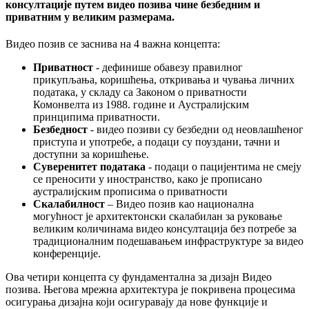
к
о
н
с
у
л
т
а
ц
и
ј
е
п
у
т
е
м
в
и
д
е
о
п
о
з
и
в
а
ч
и
н
е
б
е
з
б
е
д
н
и
м
и
п
р
и
в
а
т
н
и
м
у
в
е
л
и
к
и
м
р
а
з
м
е
р
а
м
а
.
В
и
д
е
о
п
о
з
и
в
с
е
з
а
с
н
и
в
а
н
а
4
в
а
ж
н
а
к
о
н
ц
е
п
т
а
:
П
р
и
в
а
т
н
о
с
т
-
д
е
ф
и
н
и
ш
е
о
б
а
в
е
з
у
п
р
а
в
и
л
н
о
г
п
р
и
к
у
п
љ
а
њ
а
,
к
о
р
и
ш
ћ
е
њ
а
,
о
т
к
р
и
в
а
њ
а
и
ч
у
в
а
њ
а
л
и
ч
н
и
х
п
о
д
а
т
а
к
а
,
у
с
к
л
а
д
у
с
а
З
а
к
о
н
о
м
о
п
р
и
в
а
т
н
о
с
т
и
К
о
м
о
н
в
е
л
т
а
и
з
1988
.
г
о
д
и
н
е
и
А
у
с
т
р
а
л
и
ј
с
к
и
м
п
р
и
н
ц
и
п
и
м
а
п
р
и
в
а
т
н
о
с
т
и
.
Б
е
з
б
е
д
н
о
с
т
-
в
и
д
е
о
п
о
з
и
в
и
с
у
б
е
з
б
е
д
н
и
о
д
н
е
о
в
л
а
ш
ћ
е
н
о
г
п
р
и
с
т
у
п
а
и
у
п
о
т
р
е
б
е
,
а
п
о
д
а
ц
и
с
у
п
о
у
з
д
а
н
и
,
т
а
ч
н
и
и
д
о
с
т
у
п
н
и
з
а
к
о
р
и
ш
ћ
е
њ
е
.
С
у
в
е
р
е
н
и
т
е
т
п
о
д
а
т
а
к
а
-
п
о
д
а
ц
и
о
п
а
ц
и
ј
е
н
т
и
м
а
н
е
с
м
е
ј
у
с
е
п
р
е
н
о
с
и
т
и
у
и
н
о
с
т
р
а
н
с
т
в
о
,
к
а
к
о
ј
е
п
р
о
п
и
с
а
н
о
а
у
с
т
р
а
л
и
ј
с
к
и
м
п
р
о
п
и
с
и
м
а
о
п
р
и
в
а
т
н
о
с
т
и
С
к
а
л
а
б
и
л
н
о
с
т
–
В
и
д
е
о
п
о
з
и
в
к
а
о
н
а
ц
и
о
н
а
л
н
а
м
о
г
у
ћ
н
о
с
т
ј
е
а
р
х
и
т
е
к
т
о
н
с
к
и
с
к
а
л
а
б
и
л
а
н
з
а
р
у
к
о
в
а
њ
е
в
е
л
и
к
и
м
к
о
л
и
ч
и
н
а
м
а
в
и
д
е
о
к
о
н
с
у
л
т
а
ц
и
ј
а
б
е
з
п
о
т
р
е
б
е
з
а
т
р
а
д
и
ц
и
о
н
а
л
н
и
м
п
о
д
е
ш
а
в
а
њ
е
м
и
н
ф
р
а
с
т
р
у
к
т
у
р
е
з
а
в
и
д
е
о
к
о
н
ф
е
р
е
н
ц
и
ј
е
.
О
в
а
ч
е
т
и
р
и
к
о
н
ц
е
п
т
а
с
у
ф
у
н
д
а
м
е
н
т
а
л
н
а
з
а
д
и
з
а
ј
н
В
и
д
е
о
п
о
з
и
в
а
.
Њ
е
г
о
в
а
м
р
е
ж
н
а
а
р
х
и
т
е
к
т
у
р
а
ј
е
п
о
к
р
и
в
е
н
а
п
р
о
ц
е
с
и
м
а
о
с
и
г
у
р
а
њ
а
д
и
з
а
ј
н
а
к
о
ј
и
о
с
и
г
у
р
а
в
а
ј
у
д
а
н
о
в
е
ф
у
н
к
ц
и
ј
е
и