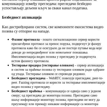
к
о
м
у
н
и
к
а
ц
и
ј
у
и
з
м
е
ђ
у
п
р
е
г
л
е
д
а
ч
а
:
п
р
е
г
л
е
д
а
ч
и
б
е
з
б
е
д
н
о
у
с
п
о
с
т
а
в
љ
а
ј
у
д
е
љ
е
н
и
к
љ
у
ч
з
а
с
в
а
к
и
к
а
н
а
л
п
о
д
а
т
а
к
а
.
Б
е
з
б
е
д
н
о
с
т
а
п
л
и
к
а
ц
и
ј
а
К
а
о
д
и
с
т
р
и
б
у
и
р
а
н
и
с
и
с
т
е
м
,
с
в
е
к
о
м
п
о
н
е
н
т
е
е
к
о
с
и
с
т
е
м
а
в
и
д
е
о
п
о
з
и
в
а
с
у
о
т
п
о
р
н
е
н
а
н
а
п
а
д
е
.
Ф
а
з
и
н
г
п
р
о
т
о
к
о
л
а
-
п
о
ш
т
о
с
и
г
н
а
л
и
з
а
ц
и
о
н
и
с
е
р
в
е
р
к
о
р
и
с
т
и
п
р
и
л
а
г
о
ђ
е
н
и
п
р
о
т
о
к
о
л
з
а
п
р
е
н
о
с
п
о
р
у
к
а
,
п
о
д
в
р
г
н
у
т
ј
е
ф
а
з
е
р
у
п
р
о
т
о
к
о
л
а
к
а
к
о
б
и
с
е
о
с
и
г
у
р
а
л
о
д
а
н
е
п
о
с
т
о
ј
е
п
у
т
а
њ
е
к
о
д
а
к
о
ј
е
д
о
в
о
д
е
д
о
н
е
п
р
е
д
в
и
ђ
е
н
о
г
и
л
и
н
е
ж
е
љ
е
н
о
г
п
о
н
а
ш
а
њ
а
.
И
м
п
л
е
м
е
н
т
а
ц
и
ј
а
в
и
д
е
о
п
о
з
и
в
а
у
п
р
е
г
л
е
д
а
ч
у
ј
е
п
о
д
в
р
г
н
у
т
а
и
с
т
о
м
ф
а
з
и
н
г
у
п
р
о
т
о
к
о
л
а
.
Т
е
с
т
и
р
а
њ
е
п
р
о
д
о
р
а
(
т
е
с
т
и
р
а
њ
е
о
л
о
в
к
о
м
)
-
с
е
р
в
е
р
а
п
л
и
к
а
ц
и
ј
а
и
с
и
с
т
е
м
з
а
п
р
а
ћ
е
њ
е
п
о
з
и
в
а
с
у
т
е
с
т
и
р
а
н
и
о
л
о
в
к
о
м
р
а
д
и
о
д
б
р
а
н
е
о
д
у
п
а
д
а
.
Т
е
с
т
и
р
а
њ
е
о
л
о
в
к
о
м
с
е
с
п
р
о
в
о
д
и
р
е
д
о
в
н
о
.
Б
е
з
б
е
д
н
о
с
т
п
р
е
г
л
е
д
а
ч
а
–
WebRTC
п
о
в
е
з
у
ј
е
п
р
е
г
л
е
д
а
ч
е
,
peer
-
to
-
peer
.
Fazzing
п
р
о
т
о
к
о
л
а
с
е
к
о
р
и
с
т
и
з
а
т
е
с
т
и
р
а
њ
е
и
м
п
л
е
м
е
н
т
а
ц
и
ј
е
в
и
д
е
о
п
о
з
и
в
а
у
п
р
е
г
л
е
д
а
ч
у
.
Б
е
з
б
е
д
н
о
с
т
п
р
а
ћ
е
њ
а
–
к
о
м
у
н
и
к
а
ц
и
ј
а
с
е
о
д
в
и
ј
а
с
а
м
о
у
ј
е
д
н
о
м
с
м
е
р
у
;
о
д
п
р
е
г
л
е
д
а
ч
а
д
о
м
о
н
и
т
о
р
а
п
о
з
и
в
а
.
П
р
е
г
л
е
д
а
ч
и
с
а
м
о
ш
а
љ
у
и
н
ф
о
р
м
а
ц
и
ј
е
м
о
н
и
т
о
р
у
п
о
з
и
в
а
;
п
р
е
г
л
е
д
а
ч
и
н
е
м
о
г
у
д
а
п
р
е
у
з
и
м
а
ј
у
и
л
и
п
р
и
м
а
ј
у
н
и
к
а
к
в
е
и
н
ф
о
р
м
а
ц
и
ј
е
с
а
м
о
н
и
т
о
р
а