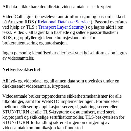
All
data
–
ikke
bare
den
direkte
videosamtalen
–
er
kryptert
.
Video
Call
lagrer
tjenesteleverand
ø
rinformasjon
og
passord
sikkert
p
å
Amazon
RDS
(
Relational
Database
Service
)
.
Passord
overf
ø
res
ved
hjelp
av
TLS
(
Transport
Layer
Security
)
og
lagres
aldri
i
ren
tekst
.
Video
Call
lagrer
kun
hashede
og
saltede
passordhasher
i
RDS
,
og
oppfyller
gjeldende
bransjestandarder
for
brukerautentisering
og
autorisasjon
.
Ingen
personlig
identifiserbar
eller
beskyttet
helseinformasjon
lagres
av
videosamtaler
.
Nettverkssikkerhet
All
lyd
-
og
videodata
,
og
all
annen
data
som
utveksles
under
en
direktesendt
videosamtale
,
krypteres
.
Videosamtale
bruker
toppmoderne
sikkerhetsmekanismer
for
alle
tilkoblinger
,
samt
for
WebRTC
-
implementeringen
.
Forbindelser
mellom
nettleser
og
applikasjonsserver
,
signaleringsserver
eller
STUN
/
TURN
er
alle
TLS
-
krypterte
og
autentisert
,
med
sterk
kryptografi
og
skikkelige
sertifikatkontroller
.
TLS
-
beskyttelsen
for
STUN
/
TURN
-
forhandling
sikrer
at
ingen
omdirigering
av
videosamtalekommunikasjon
kan
finne
sted
.