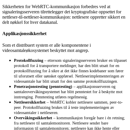
Sikkerheten
for
WebRTC
-
kommunikasjon
forbedres
ved
at
signaleringsserveren
tilrettelegger
det
kryptografiske
oppsettet
for
nettleser
-
til
-
nettleser
-
kommunikasjon
:
nettlesere
oppretter
sikkert
en
delt
n
ø
kkel
for
hver
datakanal
.
Applikasjonssikkerhet
Som
et
distribuert
system
er
alle
komponentene
i
videosamtale
ø
kosystemet
beskyttet
mot
angrep
.
Protokollfuzzing
–
ettersom
signaleringsserveren
bruker
en
tilpasset
protokoll
for
å
transportere
meldinger
,
har
den
blitt
utsatt
for
en
protokollfuzzing
for
å
sikre
at
det
ikke
finnes
kodebaner
som
f
ø
rer
til
uforutsett
eller
u
ø
nsket
oppf
ø
rsel
.
Nettleserimplementeringen
av
videosamtale
har
blitt
utsatt
for
den
samme
protokollfuzzingen
.
Penetrasjonstesting
(
penntesting
)
–
applikasjonsserveren
og
samtaleoverv
å
kingssystemet
har
blitt
penntestet
for
å
beskytte
mot
inntrenging
.
Penntesting
utf
ø
res
regelmessig
.
Nettlesersikkerhet
–
WebRTC
kobler
nettlesere
sammen
,
peer
-
to
-
peer
.
Protokollfuzzing
brukes
til
å
teste
implementeringen
av
videosamtaler
i
nettleseren
.
Overv
å
kingssikkerhet
–
kommunikasjon
foreg
å
r
bare
i
é
n
retning
;
fra
nettlesere
til
samtalemonitoren
.
Nettlesere
sender
bare
informasjon
til
samtalemonitoren
;
nettlesere
kan
ikke
hente
eller