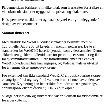
P
å
denne
siden
forklarer
vi
hvilke
tiltak
som
iverksettes
for
å
sikre
at
videokonsultasjoner
er
trygge
,
sikre
,
private
og
skalerbare
.
Helsepersonvern
,
sikkerhet
og
databeskyttelse
er
grunnleggende
for
design
av
videosamtaler
Samtalesikkerhet
Mediatrafikk
for
WebRTC
-
videosamtaler
er
beskyttet
med
AES
128
-
bit
eller
AES
256
-
bit
kryptering
mellom
nettlesere
.
Dette
er
standarden
for
WebRTC
-
baserte
tjenester
som
videosamtaler
.
Denne
sikkerheten
gjelder
imidlertid
bare
for
peer
-
to
-
peer
-
samtaler
og
ikke
for
systeminfrastrukturen
.
Flere
infrastrukturelementer
i
enhver
WebRTC
-
videosamtale
kan
angripes
,
og
Videosamtale
er
utviklet
for
å
hemme
disse
angrepsvektorene
.
For
eksempel
kan
ikke
standard
WebRTC
-
anropskryptering
stoppe
en
angriper
fra
å
utgi
seg
for
å
v
æ
re
en
bruker
i
noen
av
endene
av
samtalen
.
Kryptering
kan
heller
ikke
forhindre
at
en
signalerings
-
,
applikasjons
-
eller
rel
é
server
(
TURN
)
blir
kapret
.
Viktige
personvern
-
og
sikkerhetstiltak
er
iverksatt
for
videosamtaler
for
å
beskytte
mot
: