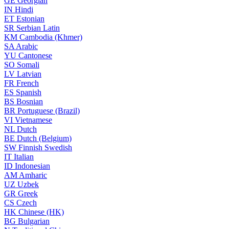
GE
Georgian
IN
Hindi
ET
Estonian
SR
Serbian Latin
KM
Cambodia (Khmer)
SA
Arabic
YU
Cantonese
SO
Somali
LV
Latvian
FR
French
ES
Spanish
BS
Bosnian
BR
Portuguese (Brazil)
VI
Vietnamese
NL
Dutch
BE
Dutch (Belgium)
SW
Finnish Swedish
IT
Italian
ID
Indonesian
AM
Amharic
UZ
Uzbek
GR
Greek
CS
Czech
HK
Chinese (HK)
BG
Bulgarian