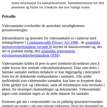
motta
informasjon
fra
samtalemonitoren
.
Samtalemonitoren
har
blitt
penntestet
og
fuzzet
for
å
beskytte
den
mot
vanlige
trusler
.
Privatliv
Videosamtaler
overholder
de
australske
myndighetenes
personvernregler
.
Infrastrukturen
og
tjenesten
for
videosamtaler
er
i
samsvar
med
retningslinjene
i
Commonwealth
Privacy
Act
1988
,
de
australske
personvernprinsippene
(
avsnitt
8
)
knyttet
til
datasuverenitet
og
,
der
det
er
praktisk
mulig
,
den
australske
regjeringens
informasjonssikkerhetsh
å
ndbok
(
ISM
)
.
Videosamtaler
kobles
til
peer
-
to
-
peer
(
nettleser
-
til
-
nettleser
uten
å
m
å
tte
krysse
den
sentrale
videoinfrastrukturen
)
.
Data
som
deles
i
faktiske
samtaler
mellom
deltakere
er
kun
tilgjengelig
i
dekryptert
form
for
de
deltakende
endepunktene
i
samtalen
.
Alle
andre
mellomledd
som
videresender
samtalen
,
kan
bare
se
krypterte
data
.
Dette
gjelder
lyd
-
og
videodata
,
samt
all
informasjon
som
utveksles
i
ø
kten
,
for
eksempel
chatmeldinger
og
dokumenter
.
Videosamtaler
lagrer
som
standard
ingen
av
de
delte
dataene
fra
samtaler
.
Pasienter
g
å
r
inn
i
venteomr
å
der
via
en
p
å
litelig
tjenesteleverand
ø
rs
nettsted
og
venter
i
sitt
eget
private
videorom
.
Hvis
for
eksempel
en