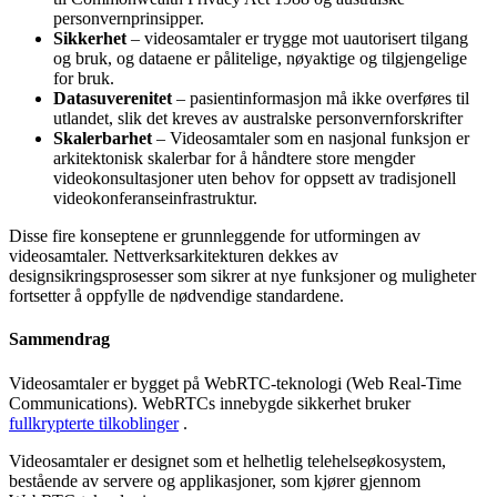
personvernprinsipper
.
Sikkerhet
–
videosamtaler
er
trygge
mot
uautorisert
tilgang
og
bruk
,
og
dataene
er
p
å
litelige
,
n
ø
yaktige
og
tilgjengelige
for
bruk
.
Datasuverenitet
–
pasientinformasjon
m
å
ikke
overf
ø
res
til
utlandet
,
slik
det
kreves
av
australske
personvernforskrifter
Skalerbarhet
–
Videosamtaler
som
en
nasjonal
funksjon
er
arkitektonisk
skalerbar
for
å
h
å
ndtere
store
mengder
videokonsultasjoner
uten
behov
for
oppsett
av
tradisjonell
videokonferanseinfrastruktur
.
Disse
fire
konseptene
er
grunnleggende
for
utformingen
av
videosamtaler
.
Nettverksarkitekturen
dekkes
av
designsikringsprosesser
som
sikrer
at
nye
funksjoner
og
muligheter
fortsetter
å
oppfylle
de
n
ø
dvendige
standardene
.
Sammendrag
Videosamtaler
er
bygget
p
å
WebRTC
-
teknologi
(
Web
Real
-
Time
Communications
)
.
WebRTCs
innebygde
sikkerhet
bruker
fullkrypterte
tilkoblinger
.
Videosamtaler
er
designet
som
et
helhetlig
telehelse
ø
kosystem
,
best
å
ende
av
servere
og
applikasjoner
,
som
kj
ø
rer
gjennom