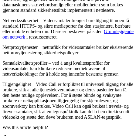
datamaskinens
skrivebordsmilj
ø
eller
mobilenheten
som
brukes
gjennom
standard
sikkerhetstiltak
implementert
i
nettlesere
.
Nettverkssikkerhet
–
Videosamtaler
trenger
bare
tilgang
til
noen
f
å
standard
HTTPS
-
og
sikre
medieporter
fra
den
stasjon
æ
re
,
b
æ
rbare
eller
mobile
enheten
din
.
Disse
er
beskrevet
p
å
siden
Grunnleggende
om
nettverk
i
ressurssenteret
.
Nettproxytjenester
–
nettrafikk
for
videosamtaler
bruker
eksisterende
nettproxytjenester
og
sikkerhetspolicyer
.
Samtalekvalitetsprofiler
–
ved
å
angi
kvalitetsprofiler
for
videosamtaler
kan
klinikere
redusere
mediekravene
til
nettverkskoblinger
for
å
holde
seg
innenfor
bestemte
grenser
.
Tilgjengelighet
–
Video
Call
er
forpliktet
til
universell
tilgang
for
alle
brukere
,
slik
at
alle
tjenesteleverand
ø
rer
og
deres
pasienter
kan
f
å
den
beste
mulige
opplevelsen
.
For
å
st
ø
tte
blinde
og
svaksynte
brukere
er
nettapplikasjonen
tilgjengelig
for
skjermlesere
,
og
zoomverkt
ø
y
kan
brukes
.
Video
Call
kan
ogs
å
brukes
i
treveis
-
og
fireveissamtaler
,
slik
at
en
tegnspr
å
ktolk
kan
delta
i
en
direktesendt
video
ø
kt
og
st
ø
tte
den
d
ø
ve
brukeren
med
ASLAN
-
tegnspr
å
k
.
Was this article helpful?