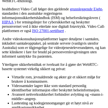
WebRTC
-
teknologi
.
healthdirect
Video
Call
f
ø
lger
den
gjeldende
grunnleggende
Eight
-
standarden
i
den
australske
regjeringens
informasjonssikkerhetsh
å
ndbok
(
ISM
)
og
helseforsikringsloven
(
HIPAA
)
for
retningslinjer
for
cybersikkerhet
og
beskytter
personvernet
ved
å
ikke
etterlate
noe
digitalt
fotavtrykk
.
Video
Call
-
plattformen
er
ogs
å
ISO
27001
-
sertifisert
.
Andre
videokonsultasjonsplattformer
lagrer
detaljene
i
samtalen
,
inkludert
samtaleopptaket
,
p
å
sentrale
servere
(
vanligvis
utenfor
Australia
)
som
er
tilgjengelige
for
videotjenesteleverand
ø
ren
,
og
kan
sette
klinikere
i
fare
for
brudd
p
å
personvernlovgivningen
uten
informert
samtykke
fra
pasienten
.
Ytterligere
sikkerhetstiltak
er
iverksatt
for
å
gj
ø
re
det
WebRTC
-
baserte
systemet
virkelig
sikkert
og
privat
:
Virtuelle
rom
,
jevnaldrende
og
ø
kter
gir
et
sikkert
milj
ø
for
brukere
å
kommunisere
.
Videosamtaler
lagrer
ikke
som
standard
personlig
identifiserbar
informasjon
eller
beskyttet
helseinformasjon
.
Avansert
nettverkssikkerhet
forhindrer
avlytting
og
«
mann
-
i
-
middle
»
-
angrep
.
Lasttesting
og
kodegjennomganger
gir
et
h
ø
yt
niv
å
av
applikasjonssikkerhet
.