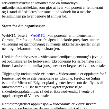
serverinfrastruktur
er
utformet
med
en
tilstandsl
ø
s
mikrotjenestearkitektur
,
som
gj
ø
r
at
hver
komponent
er
feiltolerant
og
i
stand
til
å
skaleres
horisontalt
individuelt
for
å
matche
belastningen
p
å
hver
tjeneste
til
enhver
tid
.
St
ø
tte
for
din
organisasjon
WebRTC
-
basert
–
WebRTC
-
komponenter
er
implementert
i
Chrome
,
Firefox
og
Safari
fra
å
pen
kildekode
-
prosjekter
,
under
veiledning
og
gjennomgang
av
mange
sikkerhetseksperter
innen
nett
-
og
telekommunikasjonsbransjen
.
Utviklet
for
helsevesen
–
videosamtalemilj
ø
et
gjennomg
å
s
jevnlig
og
optimaliseres
for
helsevesen
.
Eksponering
for
s
å
rbarheter
som
finnes
i
andre
kommunikasjonstjenester
er
begrenset
i
videosamtaler
.
Tilgjengelig
utelukkende
via
nettet
–
Videosamtale
er
oppdatert
for
å
fungere
med
de
nyeste
versjonene
av
Chrome
,
Firefox
og
Safari
(
st
ø
tte
for
Microsoft
Edge
er
planlagt
etter
hvert
som
den
flyttes
til
blinkmotoren
)
.
Disse
nettleserne
kj
ø
rer
regelmessige
sikkerhetsoppdateringer
,
s
å
det
er
ikke
n
ø
dvendig
å
vente
p
å
oppdateringer
til
Videosamtale
.
Nettleserbegrenset
applikasjon
–
Videosamtaler
kj
ø
rer
sikkert
i
nettlesere
,
og
begrenser
dermed
muligheten
til
å
p
å
virke