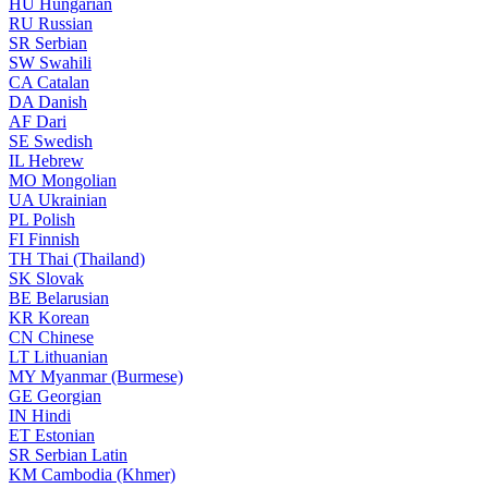
HU
Hungarian
RU
Russian
SR
Serbian
SW
Swahili
CA
Catalan
DA
Danish
AF
Dari
SE
Swedish
IL
Hebrew
MO
Mongolian
UA
Ukrainian
PL
Polish
FI
Finnish
TH
Thai (Thailand)
SK
Slovak
BE
Belarusian
KR
Korean
CN
Chinese
LT
Lithuanian
MY
Myanmar (Burmese)
GE
Georgian
IN
Hindi
ET
Estonian
SR
Serbian Latin
KM
Cambodia (Khmer)