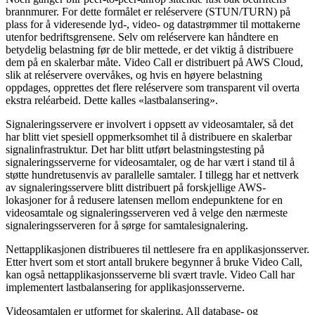
brannmurer
.
For
dette
form
å
let
er
rel
é
servere
(
STUN
/
TURN
)
p
å
plass
for
å
videresende
lyd
-
,
video
-
og
datastr
ø
mmer
til
mottakerne
utenfor
bedriftsgrensene
.
Selv
om
rel
é
servere
kan
h
å
ndtere
en
betydelig
belastning
f
ø
r
de
blir
mettede
,
er
det
viktig
å
distribuere
dem
p
å
en
skalerbar
m
å
te
.
Video
Call
er
distribuert
p
å
AWS
Cloud
,
slik
at
rel
é
servere
overv
å
kes
,
og
hvis
en
h
ø
yere
belastning
oppdages
,
opprettes
det
flere
rel
é
servere
som
transparent
vil
overta
ekstra
rel
é
arbeid
.
Dette
kalles
«
lastbalansering
»
.
Signaleringsservere
er
involvert
i
oppsett
av
videosamtaler
,
s
å
det
har
blitt
viet
spesiell
oppmerksomhet
til
å
distribuere
en
skalerbar
signalinfrastruktur
.
Det
har
blitt
utf
ø
rt
belastningstesting
p
å
signaleringsserverne
for
videosamtaler
,
og
de
har
v
æ
rt
i
stand
til
å
st
ø
tte
hundretusenvis
av
parallelle
samtaler
.
I
tillegg
har
et
nettverk
av
signaleringsservere
blitt
distribuert
p
å
forskjellige
AWS
-
lokasjoner
for
å
redusere
latensen
mellom
endepunktene
for
en
videosamtale
og
signaleringsserveren
ved
å
velge
den
n
æ
rmeste
signaleringsserveren
for
å
s
ø
rge
for
samtalesignalering
.
Nettapplikasjonen
distribueres
til
nettlesere
fra
en
applikasjonsserver
.
Etter
hvert
som
et
stort
antall
brukere
begynner
å
bruke
Video
Call
,
kan
ogs
å
nettapplikasjonsserverne
bli
sv
æ
rt
travle
.
Video
Call
har
implementert
lastbalansering
for
applikasjonsserverne
.
Videosamtalen
er
utformet
for
skalering
.
All
database
-
og