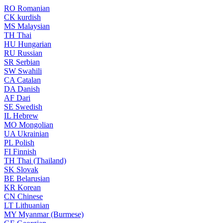
RO
Romanian
CK
kurdish
MS
Malaysian
TH
Thai
HU
Hungarian
RU
Russian
SR
Serbian
SW
Swahili
CA
Catalan
DA
Danish
AF
Dari
SE
Swedish
IL
Hebrew
MO
Mongolian
UA
Ukrainian
PL
Polish
FI
Finnish
TH
Thai (Thailand)
SK
Slovak
BE
Belarusian
KR
Korean
CN
Chinese
LT
Lithuanian
MY
Myanmar (Burmese)