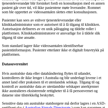
tjenesteleverand
ø
r
blir
forsinket
fordi
en
konsultasjon
med
en
annen
pasient
g
å
r
over
tid
,
vil
ikke
pasientene
m
ø
te
hverandre
.
Rommet
som
ble
opprettet
av
videosamtalen
slettes
etter
konsultasjonen
.
Pasienter
kan
sees
av
enhver
tjenesteleverand
ø
r
eller
klinikkadministrator
som
er
autorisert
til
å
f
å
tilgang
til
klinikken
.
Autorisasjon
defineres
av
en
unik
p
å
logging
og
tildelte
roller
i
plattformen
.
Klinikkadministratorer
er
ansvarlige
for
å
tildele
slik
tilgang
til
sine
ansatte
.
Som
standard
lagrer
ikke
videosamtalen
identifiserbar
pasientinformasjon
.
Pasienter
etterlater
ikke
et
digitalt
fotavtrykk
p
å
plattformen
.
Datasuverenitet
Hvis
australske
data
eller
datah
å
ndtering
flyttes
til
utlandet
,
kontrolleres
de
ikke
lenger
i
Australia
og
blir
underlagt
lovene
i
et
annet
land
eller
praksisen
til
et
utenlandsk
selskap
.
Tilgang
til
og
kontroll
av
australske
data
av
utenlandske
selskaper
anerkjenner
ikke
australieres
eksisterende
rettigheter
til
å
f
å
personvernet
og
dataene
sine
tilstrekkelig
beskyttet
.
Sensitive
data
om
australske
statsborgere
m
å
derfor
lagres
i
en
ASD
-
sertifisert
sky
(
Australian
Signals
Directorate
)
som
kan
garantere
at