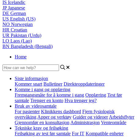
IS
Icelandic
JP
Japanese
DE
German
US
English (US)
NO
Norwegian
HR
Croatian
UR
Pakistan (Urdu)
LO
Laos (Lao)
BN
Bangladesh (Bengali)
Home
Siste informasjon
Kommer snart
Bulletiner
Direkteoppdateringer
Komme i gang og opplæring
Fremgangsmåte for å komme i gang
Opplæring
Test før
samtale
Trenger en konto
Hva trenger jeg?
Bruk av videosamtale
For pasienter
Klinikkens dashbord
Fjern fysiologisk
overvåking
Apper og verktøy
Guider og videoer
Arbeidsflyter
Gjennomfør en konsultasjon
Administrasjon
Venteområde
Tekniske krav og feilsøking
Feilsøking av test før samtale
For IT
Kompatible enheter