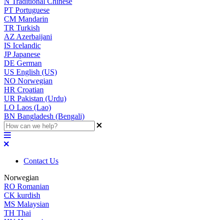
N
Traditional Chinese
PT
Portuguese
CM
Mandarin
TR
Turkish
AZ
Azerbaijani
IS
Icelandic
JP
Japanese
DE
German
US
English (US)
NO
Norwegian
HR
Croatian
UR
Pakistan (Urdu)
LO
Laos (Lao)
BN
Bangladesh (Bengali)
Contact Us
Norwegian
RO
Romanian
CK
kurdish
MS
Malaysian
TH
Thai