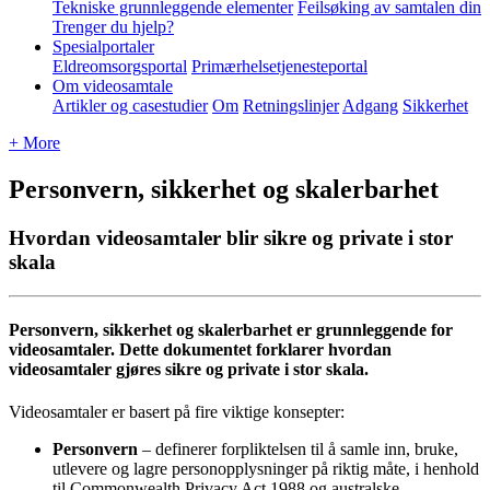
Tekniske grunnleggende elementer
Feilsøking av samtalen din
Trenger du hjelp?
Spesialportaler
Eldreomsorgsportal
Primærhelsetjenesteportal
Om videosamtale
Artikler og casestudier
Om
Retningslinjer
Adgang
Sikkerhet
+ More
Personvern, sikkerhet og skalerbarhet
Hvordan videosamtaler blir sikre og private i stor
skala
Personvern
,
sikkerhet
og
skalerbarhet
er
grunnleggende
for
videosamtaler
.
Dette
dokumentet
forklarer
hvordan
videosamtaler
gj
ø
res
sikre
og
private
i
stor
skala
.
Videosamtaler
er
basert
p
å
fire
viktige
konsepter
:
Personvern
–
definerer
forpliktelsen
til
å
samle
inn
,
bruke
,
utlevere
og
lagre
personopplysninger
p
å
riktig
m
å
te
,
i
henhold
til
Commonwealth
Privacy
Act
1988
og
australske