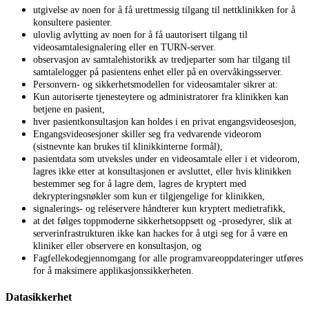
utgivelse
av
noen
for
å
f
å
urettmessig
tilgang
til
nettklinikken
for
å
konsultere
pasienter
.
ulovlig
avlytting
av
noen
for
å
f
å
uautorisert
tilgang
til
videosamtalesignalering
eller
en
TURN
-
server
.
observasjon
av
samtalehistorikk
av
tredjeparter
som
har
tilgang
til
samtalelogger
p
å
pasientens
enhet
eller
p
å
en
overv
å
kingsserver
.
Personvern
-
og
sikkerhetsmodellen
for
videosamtaler
sikrer
at
:
Kun
autoriserte
tjenesteytere
og
administratorer
fra
klinikken
kan
betjene
en
pasient
,
hver
pasientkonsultasjon
kan
holdes
i
en
privat
engangsvideosesjon
,
Engangsvideosesjoner
skiller
seg
fra
vedvarende
videorom
(
sistnevnte
kan
brukes
til
klinikkinterne
form
å
l
)
,
pasientdata
som
utveksles
under
en
videosamtale
eller
i
et
videorom
,
lagres
ikke
etter
at
konsultasjonen
er
avsluttet
,
eller
hvis
klinikken
bestemmer
seg
for
å
lagre
dem
,
lagres
de
kryptert
med
dekrypteringsn
ø
kler
som
kun
er
tilgjengelige
for
klinikken
,
signalerings
-
og
rel
é
servere
h
å
ndterer
kun
kryptert
medietrafikk
,
at
det
f
ø
lges
toppmoderne
sikkerhetsoppsett
og
-
prosedyrer
,
slik
at
serverinfrastrukturen
ikke
kan
hackes
for
å
utgi
seg
for
å
v
æ
re
en
kliniker
eller
observere
en
konsultasjon
,
og
Fagfellekodegjennomgang
for
alle
programvareoppdateringer
utf
ø
res
for
å
maksimere
applikasjonssikkerheten
.
Datasikkerhet