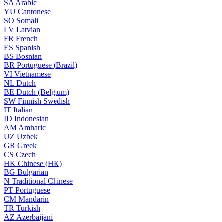
SA
Arabic
YU
Cantonese
SO
Somali
LV
Latvian
FR
French
ES
Spanish
BS
Bosnian
BR
Portuguese (Brazil)
VI
Vietnamese
NL
Dutch
BE
Dutch (Belgium)
SW
Finnish Swedish
IT
Italian
ID
Indonesian
AM
Amharic
UZ
Uzbek
GR
Greek
CS
Czech
HK
Chinese (HK)
BG
Bulgarian
N
Traditional Chinese
PT
Portuguese
CM
Mandarin
TR
Turkish
AZ
Azerbaijani