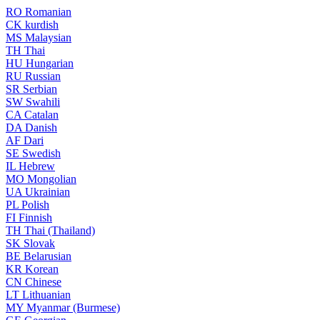
RO
Romanian
CK
kurdish
MS
Malaysian
TH
Thai
HU
Hungarian
RU
Russian
SR
Serbian
SW
Swahili
CA
Catalan
DA
Danish
AF
Dari
SE
Swedish
IL
Hebrew
MO
Mongolian
UA
Ukrainian
PL
Polish
FI
Finnish
TH
Thai (Thailand)
SK
Slovak
BE
Belarusian
KR
Korean
CN
Chinese
LT
Lithuanian
MY
Myanmar (Burmese)