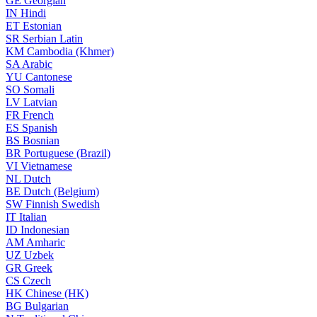
GE
Georgian
IN
Hindi
ET
Estonian
SR
Serbian Latin
KM
Cambodia (Khmer)
SA
Arabic
YU
Cantonese
SO
Somali
LV
Latvian
FR
French
ES
Spanish
BS
Bosnian
BR
Portuguese (Brazil)
VI
Vietnamese
NL
Dutch
BE
Dutch (Belgium)
SW
Finnish Swedish
IT
Italian
ID
Indonesian
AM
Amharic
UZ
Uzbek
GR
Greek
CS
Czech
HK
Chinese (HK)
BG
Bulgarian