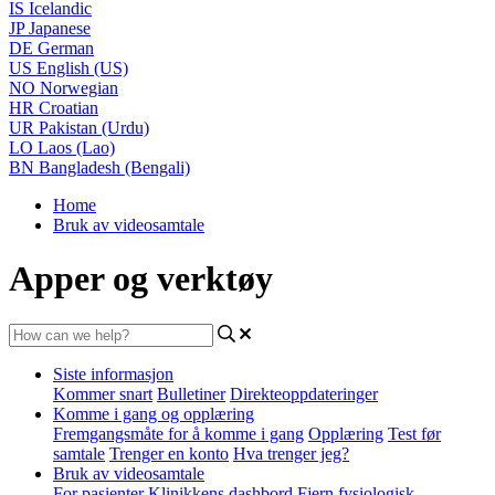
IS
Icelandic
JP
Japanese
DE
German
US
English (US)
NO
Norwegian
HR
Croatian
UR
Pakistan (Urdu)
LO
Laos (Lao)
BN
Bangladesh (Bengali)
Home
Bruk av videosamtale
Apper og verktøy
Siste informasjon
Kommer snart
Bulletiner
Direkteoppdateringer
Komme i gang og opplæring
Fremgangsmåte for å komme i gang
Opplæring
Test før
samtale
Trenger en konto
Hva trenger jeg?
Bruk av videosamtale
For pasienter
Klinikkens dashbord
Fjern fysiologisk