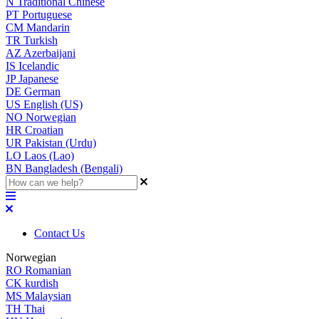
N
Traditional Chinese
PT
Portuguese
CM
Mandarin
TR
Turkish
AZ
Azerbaijani
IS
Icelandic
JP
Japanese
DE
German
US
English (US)
NO
Norwegian
HR
Croatian
UR
Pakistan (Urdu)
LO
Laos (Lao)
BN
Bangladesh (Bengali)
Contact Us
Norwegian
RO
Romanian
CK
kurdish
MS
Malaysian
TH
Thai