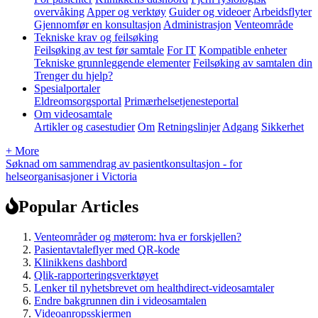
overvåking
Apper og verktøy
Guider og videoer
Arbeidsflyter
Gjennomfør en konsultasjon
Administrasjon
Venteområde
Tekniske krav og feilsøking
Feilsøking av test før samtale
For IT
Kompatible enheter
Tekniske grunnleggende elementer
Feilsøking av samtalen din
Trenger du hjelp?
Spesialportaler
Eldreomsorgsportal
Primærhelsetjenesteportal
Om videosamtale
Artikler og casestudier
Om
Retningslinjer
Adgang
Sikkerhet
+ More
Søknad om sammendrag av pasientkonsultasjon - for
helseorganisasjoner i Victoria
Popular Articles
Venteområder og møterom: hva er forskjellen?
Pasientavtaleflyer med QR-kode
Klinikkens dashbord
Qlik-rapporteringsverktøyet
Lenker til nyhetsbrevet om healthdirect-videosamtaler
Endre bakgrunnen din i videosamtalen
Videoanropsskjermen