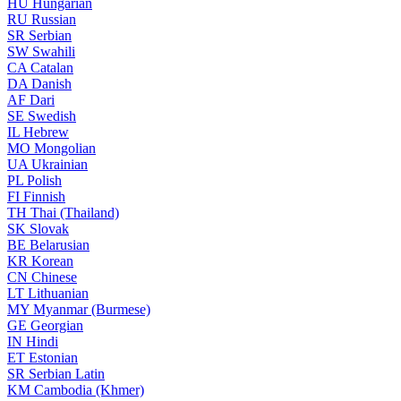
HU
Hungarian
RU
Russian
SR
Serbian
SW
Swahili
CA
Catalan
DA
Danish
AF
Dari
SE
Swedish
IL
Hebrew
MO
Mongolian
UA
Ukrainian
PL
Polish
FI
Finnish
TH
Thai (Thailand)
SK
Slovak
BE
Belarusian
KR
Korean
CN
Chinese
LT
Lithuanian
MY
Myanmar (Burmese)
GE
Georgian
IN
Hindi
ET
Estonian
SR
Serbian Latin
KM
Cambodia (Khmer)