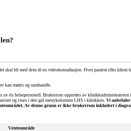
llen?
let
skal
bli
med
dem
til
en
videokonsultasjon
.
Hver
pasient
eller
klient
h
rer
kan
m
ø
tes
og
samhandle
.
es
av
é
n
helsepersonell
.
Brukerrom
opprettes
av
klinikkadministratoren
navnet
og
vises
i
den
gr
å
menykolonnen
LHS
i
klinikken
.
Vi
anbefaler
nteomr
å
det
.
Av
denne
grunn
er
ikke
brukerrom
inkludert
i
diagr
Venteomr
å
de