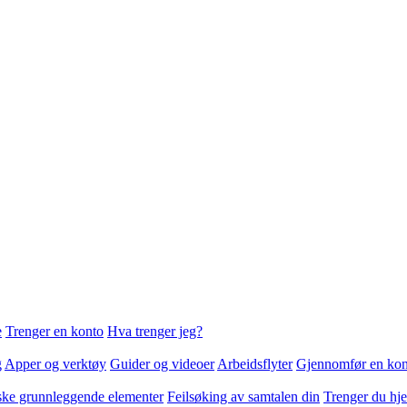
e
Trenger en konto
Hva trenger jeg?
g
Apper og verktøy
Guider og videoer
Arbeidsflyter
Gjennomfør en kon
ske grunnleggende elementer
Feilsøking av samtalen din
Trenger du hje