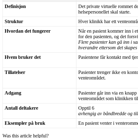
Definisjon
Det
private
virtuelle
rommet
d
helsepersonellet
skal
starte
.
Struktur
Hver
klinikk
har
ett
venteomr
å
Hvordan
det
fungerer
N
å
r
en
pasient
kommer
inn
i
e
for
den
pasienten
,
og
det
forsv
Flere
pasienter
kan
g
å
inn
i
s
hverandre
ettersom
det
skapes
Hvem
bruker
det
Pasientene
f
å
r
kontakt
med
tje
Tillatelser
Pasienter
trenger
ikke
en
kont
venteomr
å
det
.
Adgang
Pasienter
g
å
r
inn
via
en
knapp
venteomr
å
det
som
klinikken
ti
Antall
deltakere
Opptil
6
avhengig
av
b
å
ndbredde
og
ti
Eksempler
p
å
bruk
En
pasient
venter
i
venteromm
Was this article helpful?