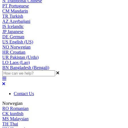
N
Traditional Chinese
PT
Portuguese
CM
Mandarin
TR
Turkish
AZ
Azerbaijani
IS
Icelandic
JP
Japanese
DE
German
US
English (US)
NO
Norwegian
HR
Croatian
UR
Pakistan (Urdu)
LO
Laos (Lao)
BN
Bangladesh (Bengali)
Contact Us
Norwegian
RO
Romanian
CK
kurdish
MS
Malaysian
TH
Thai