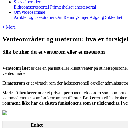
Spesialportaler
Eldreomsorgsportal
Primærhelsetjenesteportal
Om videosamtale
Artikler og casestudier
Om
Retningslinjer
Adgang
Sikkerhet
+ More
Venteområder og møterom: hva er forskje
Slik bruker du et venterom eller et møterom
Venteomr
å
det
er
der
en
pasient
eller
klient
venter
p
å
at
helsepersonel
venteomr
å
det
.
Et
m
ø
terom
er
et
virtuelt
rom
der
helsepersonell
og
/
eller
administrato
Merk
:
Et
brukerrom
er
et
privat
,
permanent
videorom
som
kan
bruk
teammedlemmet
som
brukerrommet
tilh
ø
rer
.
Brukerrom
vil
ha
bruker
rommene
ikke
har
de
ekstra
funksjonene
som
er
tilgjengelige
i
ve
Enhet