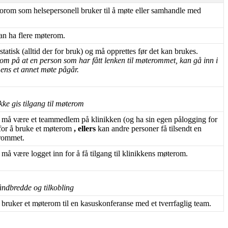
eorom
som
helsepersonell
bruker
til
å
m
ø
te
eller
samhandle
med
an
ha
flere
m
ø
terom
.
statisk
(
alltid
der
for
bruk
)
og
m
å
opprettes
f
ø
r
det
kan
brukes
.
som
p
å
at
en
person
som
har
f
å
tt
lenken
til
m
ø
terommet
,
kan
g
å
inn
i
ens
et
annet
m
ø
te
p
å
g
å
r
.
ikke
gis
tilgang
til
m
ø
terom
m
å
v
æ
re
et
teammedlem
p
å
klinikken
(
og
ha
sin
egen
p
å
logging
for
for
å
bruke
et
m
ø
terom
,
ellers
kan
andre
personer
f
å
tilsendt
en
rommet
.
m
å
v
æ
re
logget
inn
for
å
f
å
tilgang
til
klinikkens
m
ø
terom
.
å
ndbredde
og
tilkobling
bruker
et
m
ø
terom
til
en
kasuskonferanse
med
et
tverrfaglig
team
.