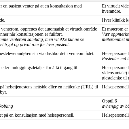
er
en
pasient
venter
p
å
at
en
konsultasjon
med
Et
virtuelt
vid
hverandre
.
de
.
Hver
klinikk
k
t
venterom
,
opprettes
det
automatisk
et
virtuelt
omr
å
de
Et
m
ø
terom
er
inner
n
å
r
konsultasjonen
er
fullf
ø
rt
.
V
æ
r
oppmerk
amme
venterom
samtidig
,
men
vil
ikke
kunne
se
m
ø
terommet
m
et
trygt
og
privat
rom
for
hver
pasient
.
nesteleverand
ø
ren
sin
via
dashbordet
i
venteomr
å
det
.
Helsepersonell
Pasienter
m
å
o
eller
innloggingsdetaljer
for
å
f
å
tilgang
til
Helsepersonell
videosamtale
)
gjestelenke
til
p
å
helsetjenestens
nettside
eller
en
nettlenke
(
URL
)
til
Helsepersonell
lbyr
.
Opptil
6
lkobling
avhengig
av
b
et
p
å
en
konsultasjon
med
helsepersonell
.
Helsepersonell