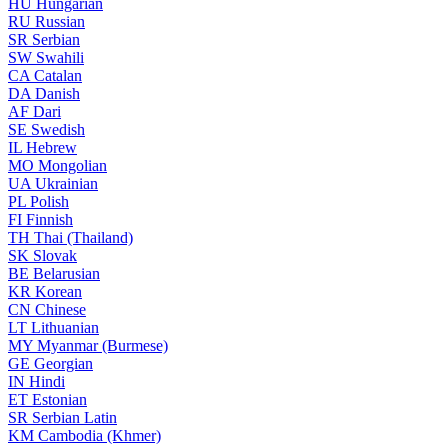
HU
Hungarian
RU
Russian
SR
Serbian
SW
Swahili
CA
Catalan
DA
Danish
AF
Dari
SE
Swedish
IL
Hebrew
MO
Mongolian
UA
Ukrainian
PL
Polish
FI
Finnish
TH
Thai (Thailand)
SK
Slovak
BE
Belarusian
KR
Korean
CN
Chinese
LT
Lithuanian
MY
Myanmar (Burmese)
GE
Georgian
IN
Hindi
ET
Estonian
SR
Serbian Latin
KM
Cambodia (Khmer)