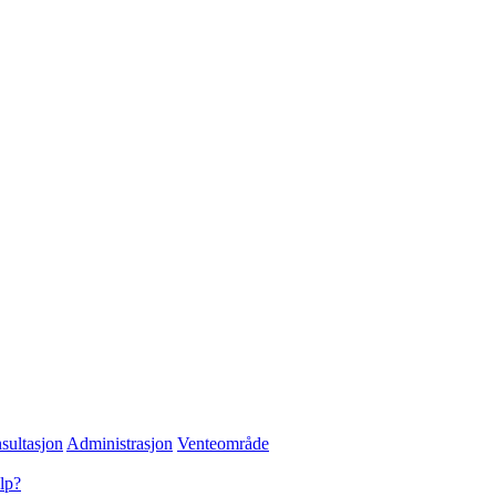
sultasjon
Administrasjon
Venteområde
lp?