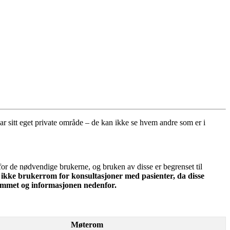
ar
sitt
eget
private
omr
å
de
–
de
kan
ikke
se
hvem
andre
som
er
i
for
de
n
ø
dvendige
brukerne
,
og
bruken
av
disse
er
begrenset
til
ikke
brukerrom
for
konsultasjoner
med
pasienter
,
da
disse
ammet
og
informasjonen
nedenfor
.
M
ø
terom