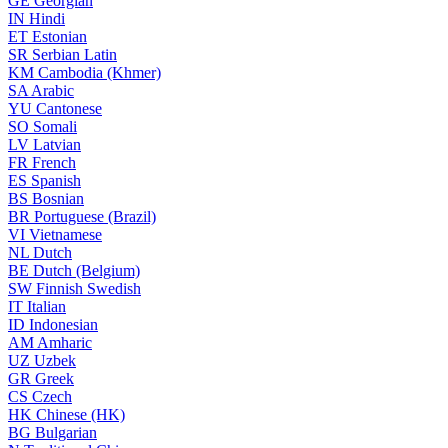
GE
Georgian
IN
Hindi
ET
Estonian
SR
Serbian Latin
KM
Cambodia (Khmer)
SA
Arabic
YU
Cantonese
SO
Somali
LV
Latvian
FR
French
ES
Spanish
BS
Bosnian
BR
Portuguese (Brazil)
VI
Vietnamese
NL
Dutch
BE
Dutch (Belgium)
SW
Finnish Swedish
IT
Italian
ID
Indonesian
AM
Amharic
UZ
Uzbek
GR
Greek
CS
Czech
HK
Chinese (HK)
BG
Bulgarian