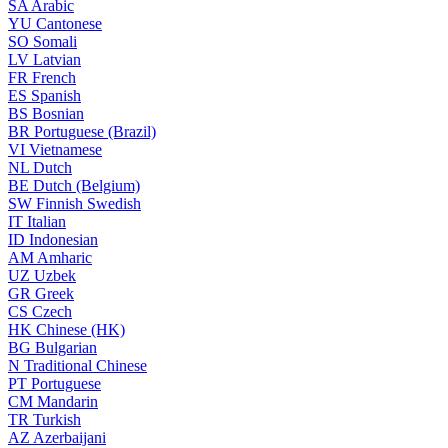
SA
Arabic
YU
Cantonese
SO
Somali
LV
Latvian
FR
French
ES
Spanish
BS
Bosnian
BR
Portuguese (Brazil)
VI
Vietnamese
NL
Dutch
BE
Dutch (Belgium)
SW
Finnish Swedish
IT
Italian
ID
Indonesian
AM
Amharic
UZ
Uzbek
GR
Greek
CS
Czech
HK
Chinese (HK)
BG
Bulgarian
N
Traditional Chinese
PT
Portuguese
CM
Mandarin
TR
Turkish
AZ
Azerbaijani