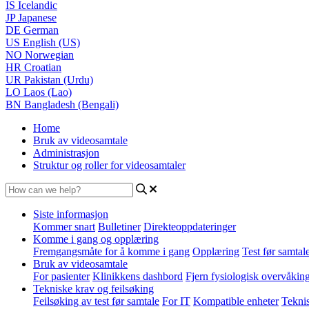
IS
Icelandic
JP
Japanese
DE
German
US
English (US)
NO
Norwegian
HR
Croatian
UR
Pakistan (Urdu)
LO
Laos (Lao)
BN
Bangladesh (Bengali)
Home
Bruk av videosamtale
Administrasjon
Struktur og roller for videosamtaler
Siste informasjon
Kommer snart
Bulletiner
Direkteoppdateringer
Komme i gang og opplæring
Fremgangsmåte for å komme i gang
Opplæring
Test før samtal
Bruk av videosamtale
For pasienter
Klinikkens dashbord
Fjern fysiologisk overvåkin
Tekniske krav og feilsøking
Feilsøking av test før samtale
For IT
Kompatible enheter
Tekni