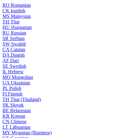
RO
Romanian
CK
kurdish
MS
Malaysian
TH
Thai
HU
Hungarian
RU
Russian
SR
Serbian
SW
Swahili
CA
Catalan
DA
Danish
AF
Dari
SE
Swedish
IL
Hebrew
MO
Mongolian
UA
Ukrainian
PL
Polish
FI
Finnish
TH
Thai (Thailand)
SK
Slovak
BE
Belarusian
KR
Korean
CN
Chinese
LT
Lithuanian
MY
Myanmar (Burmese)