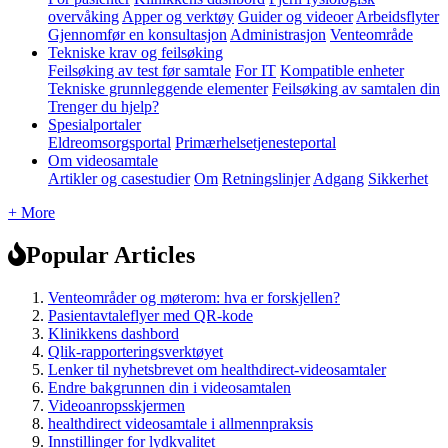
overvåking
Apper og verktøy
Guider og videoer
Arbeidsflyter
Gjennomfør en konsultasjon
Administrasjon
Venteområde
Tekniske krav og feilsøking
Feilsøking av test før samtale
For IT
Kompatible enheter
Tekniske grunnleggende elementer
Feilsøking av samtalen din
Trenger du hjelp?
Spesialportaler
Eldreomsorgsportal
Primærhelsetjenesteportal
Om videosamtale
Artikler og casestudier
Om
Retningslinjer
Adgang
Sikkerhet
+ More
Popular Articles
Venteområder og møterom: hva er forskjellen?
Pasientavtaleflyer med QR-kode
Klinikkens dashbord
Qlik-rapporteringsverktøyet
Lenker til nyhetsbrevet om healthdirect-videosamtaler
Endre bakgrunnen din i videosamtalen
Videoanropsskjermen
healthdirect videosamtale i allmennpraksis
Innstillinger for lydkvalitet