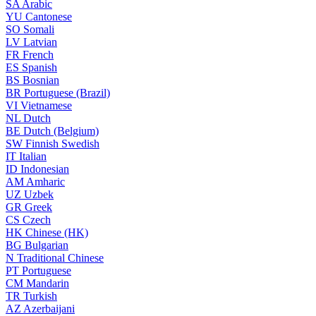
SA
Arabic
YU
Cantonese
SO
Somali
LV
Latvian
FR
French
ES
Spanish
BS
Bosnian
BR
Portuguese (Brazil)
VI
Vietnamese
NL
Dutch
BE
Dutch (Belgium)
SW
Finnish Swedish
IT
Italian
ID
Indonesian
AM
Amharic
UZ
Uzbek
GR
Greek
CS
Czech
HK
Chinese (HK)
BG
Bulgarian
N
Traditional Chinese
PT
Portuguese
CM
Mandarin
TR
Turkish
AZ
Azerbaijani