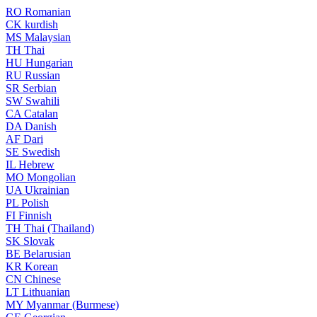
RO
Romanian
CK
kurdish
MS
Malaysian
TH
Thai
HU
Hungarian
RU
Russian
SR
Serbian
SW
Swahili
CA
Catalan
DA
Danish
AF
Dari
SE
Swedish
IL
Hebrew
MO
Mongolian
UA
Ukrainian
PL
Polish
FI
Finnish
TH
Thai (Thailand)
SK
Slovak
BE
Belarusian
KR
Korean
CN
Chinese
LT
Lithuanian
MY
Myanmar (Burmese)