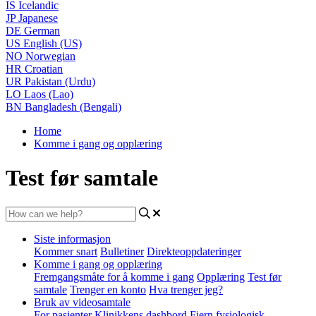
IS
Icelandic
JP
Japanese
DE
German
US
English (US)
NO
Norwegian
HR
Croatian
UR
Pakistan (Urdu)
LO
Laos (Lao)
BN
Bangladesh (Bengali)
Home
Komme i gang og opplæring
Test før samtale
Siste informasjon
Kommer snart
Bulletiner
Direkteoppdateringer
Komme i gang og opplæring
Fremgangsmåte for å komme i gang
Opplæring
Test før
samtale
Trenger en konto
Hva trenger jeg?
Bruk av videosamtale
For pasienter
Klinikkens dashbord
Fjern fysiologisk