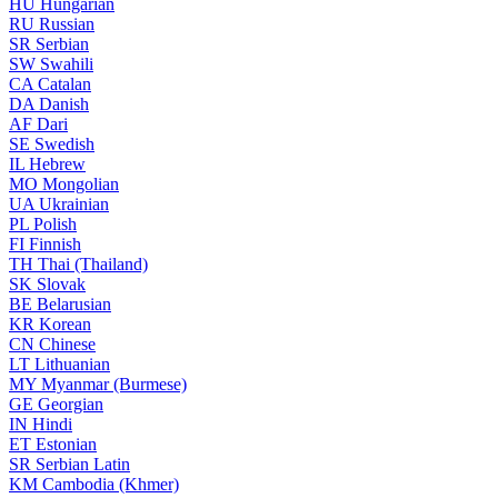
HU
Hungarian
RU
Russian
SR
Serbian
SW
Swahili
CA
Catalan
DA
Danish
AF
Dari
SE
Swedish
IL
Hebrew
MO
Mongolian
UA
Ukrainian
PL
Polish
FI
Finnish
TH
Thai (Thailand)
SK
Slovak
BE
Belarusian
KR
Korean
CN
Chinese
LT
Lithuanian
MY
Myanmar (Burmese)
GE
Georgian
IN
Hindi
ET
Estonian
SR
Serbian Latin
KM
Cambodia (Khmer)