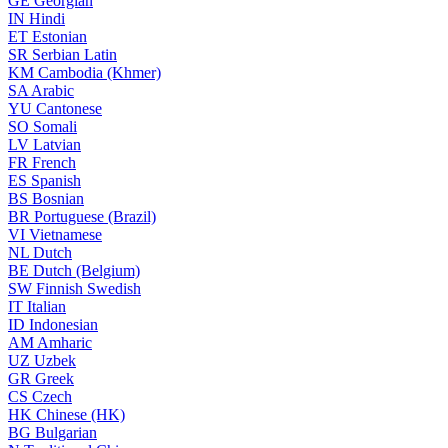
GE
Georgian
IN
Hindi
ET
Estonian
SR
Serbian Latin
KM
Cambodia (Khmer)
SA
Arabic
YU
Cantonese
SO
Somali
LV
Latvian
FR
French
ES
Spanish
BS
Bosnian
BR
Portuguese (Brazil)
VI
Vietnamese
NL
Dutch
BE
Dutch (Belgium)
SW
Finnish Swedish
IT
Italian
ID
Indonesian
AM
Amharic
UZ
Uzbek
GR
Greek
CS
Czech
HK
Chinese (HK)
BG
Bulgarian