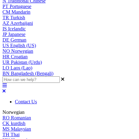
N
Traditional Chinese
PT
Portuguese
CM
Mandarin
TR
Turkish
AZ
Azerbaijani
IS
Icelandic
JP
Japanese
DE
German
US
English (US)
NO
Norwegian
HR
Croatian
UR
Pakistan (Urdu)
LO
Laos (Lao)
BN
Bangladesh (Bengali)
Contact Us
Norwegian
RO
Romanian
CK
kurdish
MS
Malaysian
TH
Thai