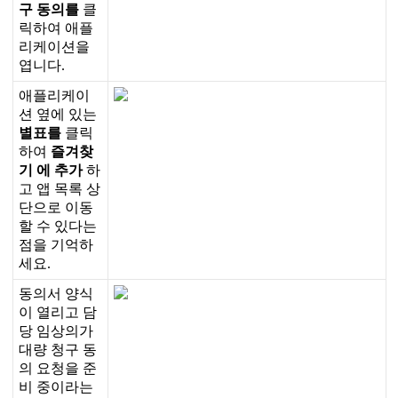
구
동
의
를
클
릭
하
여
애
플
리
케
이
션
을
엽
니
다
.
애
플
리
케
이
션
옆
에
있
는
별
표
를
클
릭
하
여
즐
겨
찾
기
에
추
가
하
고
앱
목
록
상
단
으
로
이
동
할
수
있
다
는
점
을
기
억
하
세
요
.
동
의
서
양
식
이
열
리
고
담
당
임
상
의
가
대
량
청
구
동
의
요
청
을
준
비
중
이
라
는