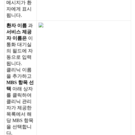
메
시
지
가
환
자
에
게
표
시
됩
니
다
.
환
자
이
름
과
서
비
스
제
공
자
이
름
은
이
통
화
대
기
실
의
필
드
에
자
동
으
로
입
력
됩
니
다
.
클
리
닉
이
름
을
추
가
하
고
MBS
항
목
선
택
아
래
상
자
를
클
릭
하
여
클
리
닉
관
리
자
가
제
공
한
목
록
에
서
해
당
MBS
항
목
을
선
택
합
니
다
.