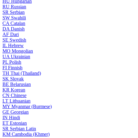
HU
Hungarian
RU
Russian
SR
Serbian
SW
Swahili
CA
Catalan
DA
Danish
AF
Dari
SE
Swedish
IL
Hebrew
MO
Mongolian
UA
Ukrainian
PL
Polish
FI
Finnish
TH
Thai (Thailand)
SK
Slovak
BE
Belarusian
KR
Korean
CN
Chinese
LT
Lithuanian
MY
Myanmar (Burmese)
GE
Georgian
IN
Hindi
ET
Estonian
SR
Serbian Latin
KM
Cambodia (Khmer)