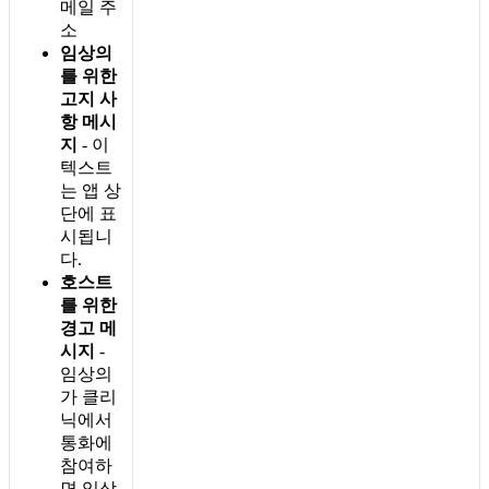
메
일
주
소
임
상
의
를
위
한
고
지
사
항
메
시
지
-
이
텍
스
트
는
앱
상
단
에
표
시
됩
니
다
.
호
스
트
를
위
한
경
고
메
시
지
-
임
상
의
가
클
리
닉
에
서
통
화
에
참
여
하
면
임
상