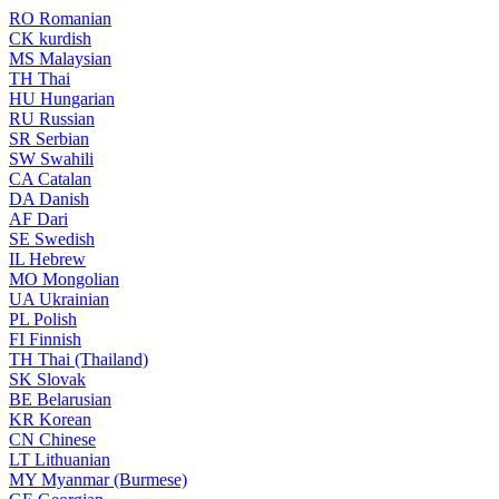
RO
Romanian
CK
kurdish
MS
Malaysian
TH
Thai
HU
Hungarian
RU
Russian
SR
Serbian
SW
Swahili
CA
Catalan
DA
Danish
AF
Dari
SE
Swedish
IL
Hebrew
MO
Mongolian
UA
Ukrainian
PL
Polish
FI
Finnish
TH
Thai (Thailand)
SK
Slovak
BE
Belarusian
KR
Korean
CN
Chinese
LT
Lithuanian
MY
Myanmar (Burmese)