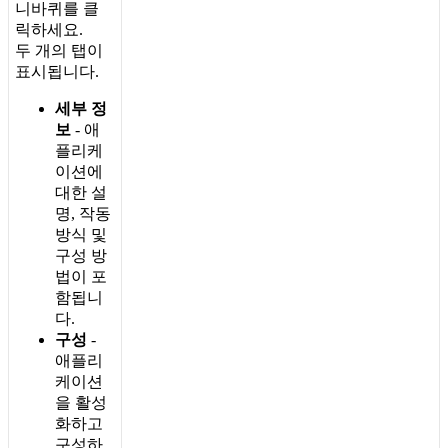
니
바
퀴
를
클
릭
하
세
요
.
두
개
의
탭
이
표
시
됩
니
다
.
세
부
정
보
-
애
플
리
케
이
션
에
대
한
설
명
,
작
동
방
식
및
구
성
방
법
이
포
함
됩
니
다
.
구
성
-
애
플
리
케
이
션
을
활
성
화
하
고
구
성
하