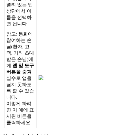
열
려
있
는
앱
상
단
에
서
이
름
을
선
택
하
면
됩
니
다
.
참
고
:
통
화
에
참
여
하
는
손
님
(
환
자
,
고
객
,
기
타
초
대
받
은
손
님
)
에
게
앱
및
도
구
버
튼
을
숨
겨
실
수
로
앱
을
닫
지
못
하
도
록
할
수
있
습
니
다
.
이
렇
게
하
려
면
이
예
에
표
시
된
버
튼
을
클
릭
하
세
요
.