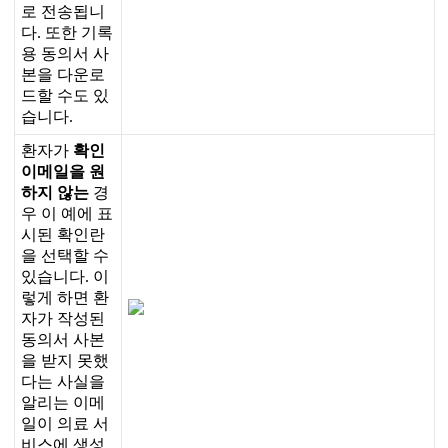
로
전
송
됩
니
다
.
또
한
기
록
용
동
의
서
사
본
을
다
운
로
드
할
수
도
있
습
니
다
.
환
자
가
확
인
이
메
일
을
원
하
지
않
는
경
우
이
예
에
표
시
된
확
인
란
을
선
택
할
수
있
습
니
다
.
이
렇
게
하
면
환
자
가
작
성
된
동
의
서
사
본
을
받
지
못
했
다
는
사
실
을
알
리
는
이
메
일
이
의
료
서
비
스
에
생
성