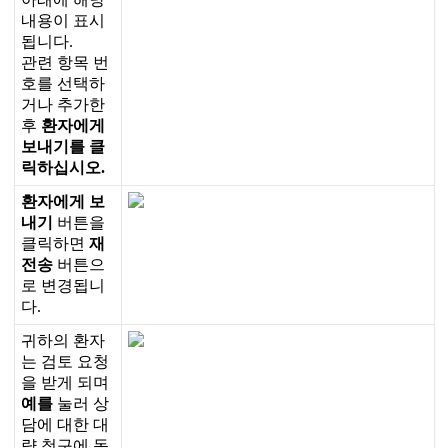
내
용
이
표
시
됩
니
다
.
관
련
항
목
번
호
를
선
택
하
거
나
추
가
한
후
환
자
에
게
보
내
기
를
클
릭
하
십
시
오
.
환
자
에
게
보
내
기
버
튼
을
클
릭
하
면
재
전
송
버
튼
으
로
변
경
됩
니
다
.
귀
하
의
환
자
는
검
토
요
청
을
받
게
되
며
예
를
눌
러
상
담
에
대
한
대
량
청
구
에
동