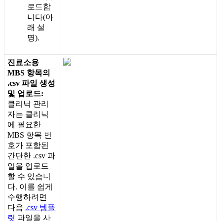
로
드
합
니
다
(
아
래
설
명
)
.
진
료
소
용
MBS
항
목
의
.
csv
파
일
생
성
및
업
로
드
:
클
리
닉
관
리
자
는
클
리
닉
에
필
요
한
MBS
항
목
번
호
가
포
함
된
간
단
한
.
csv
파
일
을
업
로
드
할
수
있
습
니
다
.
이
를
쉽
게
수
행
하
려
면
다
음
.
csv
템
플
릿
파
일
을
사