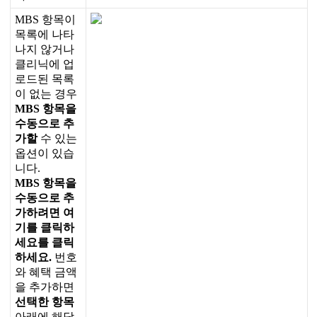
MBS
항
목
이
목
록
에
나
타
나
지
않
거
나
클
리
닉
에
업
로
드
된
목
록
이
없
는
경
우
MBS
항
목
을
수
동
으
로
추
가
할
수
있
는
옵
션
이
있
습
니
다
.
MBS
항
목
을
수
동
으
로
추
가
하
려
면
여
기
를
클
릭
하
세
요
를
클
릭
하
세
요
.
번
호
와
혜
택
금
액
을
추
가
하
면
선
택
한
항
목
아
래
에
해
당