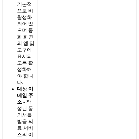
기
본
적
으
로
비
활
성
화
되
어
있
으
며
통
화
화
면
의
앱
및
도
구
에
표
시
되
도
록
활
성
화
해
야
합
니
다
.
대
상
이
메
일
주
소
-
작
성
된
동
의
서
를
받
을
의
료
서
비
스
의
이