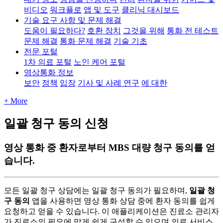
비디오
워크플로
앱 및 도구
클리닉 대시보드
기술 요구 사항 및 문제 해결
도움이 필요하다?
호환 장치
그것을 위해
통화 전 테스트
문제 해결
통화 문제 해결
기술 기초
전문 포털
1차 의료 포털
노인 케어 포털
영상통화 정보
보안
정책
입장
기사 및 사례 연구
에 대한
+ More
일괄 청구 동의 신청
영상 통화 중 환자로부터 MBS 대량 청구 동의를 얻
습니다.
모
든
일
괄
청
구
상
담
에
는
일
괄
청
구
동
의
가
필
요
하
며
,
일
괄
청
구
동
의
앱
을
사
용
하
면
영
상
통
화
상
담
중
에
환
자
동
의
를
쉽
게
요
청
하
고
얻
을
수
있
습
니
다
.
이
애
플
리
케
이
션
은
진
료
소
관
리
자
가
진
료
소
의
필
요
에
맞
게
쉽
게
구
성
할
수
있
으
며
의
료
서
비
스