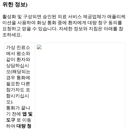
위
한
정
보
)
활
성
화
및
구
성
되
면
승
인
된
의
료
서
비
스
제
공
업
체
가
애
플
리
케
이
션
을
사
용
하
여
화
상
통
화
중
에
환
자
에
게
대
량
청
구
동
의
를
요
청
하
고
얻
을
수
있
습
니
다
.
자
세
한
정
보
와
지
침
은
아
래
를
참
조
하
세
요
.
가
상
진
료
소
에
서
평
소
와
같
이
환
자
와
상
담
하
십
시
오
(
해
당
되
는
경
우
통
화
에
필
요
한
다
른
참
가
자
도
포
함
시
키
십
시
오
)
.
통
화
가
끝
나
기
전
에
앱
및
도
구
로
이
동
하
여
대
량
청