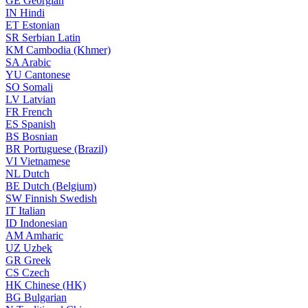
GE
Georgian
IN
Hindi
ET
Estonian
SR
Serbian Latin
KM
Cambodia (Khmer)
SA
Arabic
YU
Cantonese
SO
Somali
LV
Latvian
FR
French
ES
Spanish
BS
Bosnian
BR
Portuguese (Brazil)
VI
Vietnamese
NL
Dutch
BE
Dutch (Belgium)
SW
Finnish Swedish
IT
Italian
ID
Indonesian
AM
Amharic
UZ
Uzbek
GR
Greek
CS
Czech
HK
Chinese (HK)
BG
Bulgarian