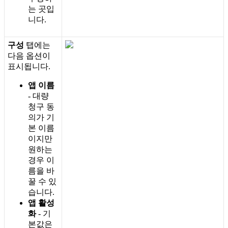
는
곳
입
니
다
.
구
성
탭
에
는
다
음
옵
션
이
표
시
됩
니
다
.
앱
이
름
-
대
량
청
구
동
의
가
기
본
이
름
이
지
만
원
하
는
경
우
이
름
을
바
꿀
수
있
습
니
다
.
앱
활
성
화
-
기
본
값
은