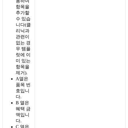
용
하
여
항
목
을
추
가
할
수
있
습
니
다
(
클
리
닉
과
관
련
이
없
는
경
우
템
플
릿
에
이
미
있
는
항
목
을
제
거
)
.
A
열
은
품
목
번
호
입
니
다
.
B
열
은
혜
택
금
액
입
니
다
.
C
열
은