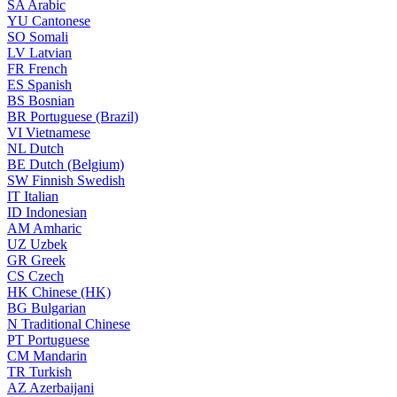
SA
Arabic
YU
Cantonese
SO
Somali
LV
Latvian
FR
French
ES
Spanish
BS
Bosnian
BR
Portuguese (Brazil)
VI
Vietnamese
NL
Dutch
BE
Dutch (Belgium)
SW
Finnish Swedish
IT
Italian
ID
Indonesian
AM
Amharic
UZ
Uzbek
GR
Greek
CS
Czech
HK
Chinese (HK)
BG
Bulgarian
N
Traditional Chinese
PT
Portuguese
CM
Mandarin
TR
Turkish
AZ
Azerbaijani