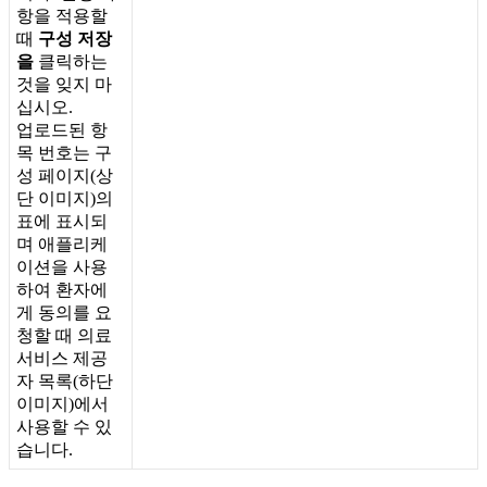
항
을
적
용
할
때
구
성
저
장
을
클
릭
하
는
것
을
잊
지
마
십
시
오
.
업
로
드
된
항
목
번
호
는
구
성
페
이
지
(
상
단
이
미
지
)
의
표
에
표
시
되
며
애
플
리
케
이
션
을
사
용
하
여
환
자
에
게
동
의
를
요
청
할
때
의
료
서
비
스
제
공
자
목
록
(
하
단
이
미
지
)
에
서
사
용
할
수
있
습
니
다
.