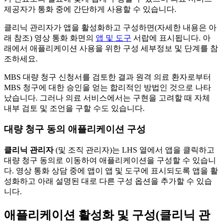
제
공
자
가
통
화
중
에
간
단
하
게
사
용
할
수
있
습
니
다
.
클
리
닉
관
리
자
가
앱
을
활
성
화
하
고
구
성
하
면
(
자
세
한
내
용
은
아
래
참
조
)
영
상
통
화
화
면
의
앱
및
도
구
서
랍
에
표
시
됩
니
다
.
아
래
에
서
애
플
리
케
이
션
사
용
을
위
한
구
성
세
부
정
보
및
단
계
를
참
조
하
세
요
.
MBS
대
량
청
구
신
청
서
를
검
토
한
결
과
원
격
의
료
환
자
로
부
터
MBS
청
구
에
대
한
승
인
을
얻
는
합
리
적
인
방
법
인
것
으
로
나
타
났
습
니
다
.
그
러
나
의
료
서
비
스
에
서
는
구
현
을
고
려
할
때
자
체
내
부
검
토
및
조
언
을
구
할
수
도
있
습
니
다
.
대
량
청
구
동
의
애
플
리
케
이
션
구
성
클
리
닉
관
리
자
(
및
조
직
관
리
자
)
는
LHS
열
에
서
앱
을
클
릭
하
고
대
량
청
구
동
의
로
이
동
하
여
애
플
리
케
이
션
을
구
성
할
수
있
습
니
다
.
영
상
통
화
상
담
중
에
앱
이
앱
및
도
구
에
표
시
되
도
록
앱
을
활
성
화
하
고
아
래
설
명
된
대
로
다
른
구
성
옵
션
을
추
가
할
수
있
습
니
다
.
애
플
리
케
이
션
활
성
화
및
구
성
(
클
리
닉
관