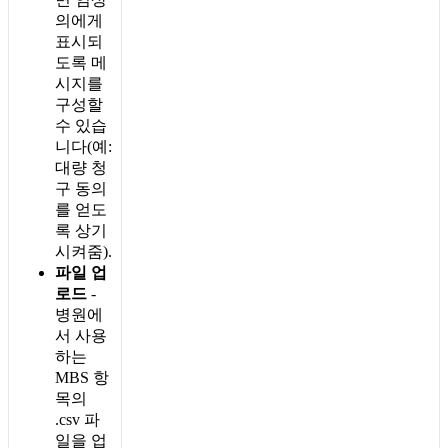
의
에
게
표
시
되
도
록
메
시
지
를
구
성
할
수
있
습
니
다
(
예
:
대
량
청
구
동
의
를
얻
도
록
상
기
시
켜
줌
)
.
파
일
업
로
드
-
병
원
에
서
사
용
하
는
MBS
항
목
의
.
csv
파
일
을
업