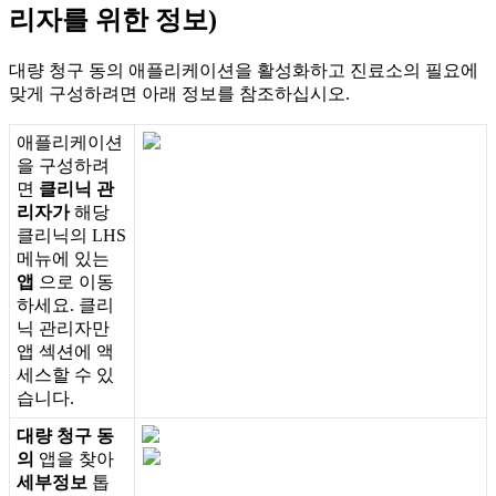
리
자
를
위
한
정
보
)
대
량
청
구
동
의
애
플
리
케
이
션
을
활
성
화
하
고
진
료
소
의
필
요
에
맞
게
구
성
하
려
면
아
래
정
보
를
참
조
하
십
시
오
.
애
플
리
케
이
션
을
구
성
하
려
면
클
리
닉
관
리
자
가
해
당
클
리
닉
의
LHS
메
뉴
에
있
는
앱
으
로
이
동
하
세
요
.
클
리
닉
관
리
자
만
앱
섹
션
에
액
세
스
할
수
있
습
니
다
.
대
량
청
구
동
의
앱
을
찾
아
세
부
정
보
톱