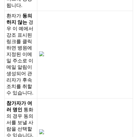
됩
니
다
.
환
자
가
동
의
하
지
않
는
경
우
이
예
에
서
강
조
표
시
된
링
크
를
클
릭
하
면
병
원
에
지
정
된
이
메
일
주
소
로
이
메
일
알
림
이
생
성
되
어
관
리
자
가
후
속
조
치
를
취
할
수
있
습
니
다
.
참
가
자
가
여
러
명
인
통
화
의
경
우
동
의
서
를
보
낼
사
람
을
선
택
할
수
있
습
니
다
.