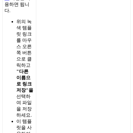
용
하
면
됩
니
다
.
위
의
녹
색
템
플
릿
링
크
를
마
우
스
오
른
쪽
버
튼
으
로
클
릭
하
고
"
다
른
이
름
으
로
링
크
저
장
"
을
선
택
하
여
파
일
을
저
장
하
세
요
.
이
템
플
릿
을
사