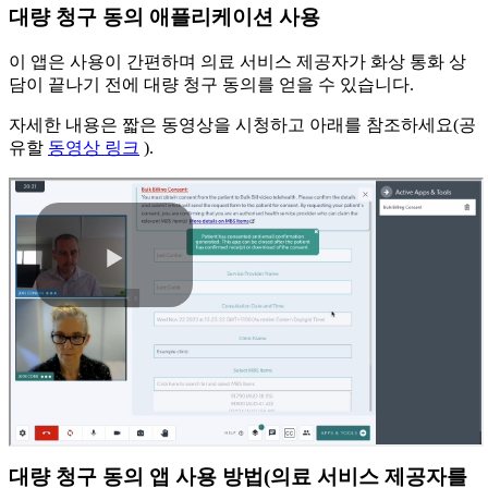
대
량
청
구
동
의
애
플
리
케
이
션
사
용
이
앱
은
사
용
이
간
편
하
며
의
료
서
비
스
제
공
자
가
화
상
통
화
상
담
이
끝
나
기
전
에
대
량
청
구
동
의
를
얻
을
수
있
습
니
다
.
자
세
한
내
용
은
짧
은
동
영
상
을
시
청
하
고
아
래
를
참
조
하
세
요
(
공
유
할
동
영
상
링
크
)
.
대
량
청
구
동
의
앱
사
용
방
법
(
의
료
서
비
스
제
공
자
를