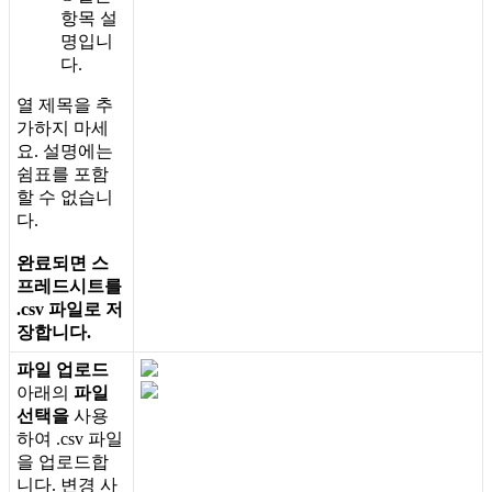
항
목
설
명
입
니
다
.
열
제
목
을
추
가
하
지
마
세
요
.
설
명
에
는
쉼
표
를
포
함
할
수
없
습
니
다
.
완
료
되
면
스
프
레
드
시
트
를
.
csv
파
일
로
저
장
합
니
다
.
파
일
업
로
드
아
래
의
파
일
선
택
을
사
용
하
여
.
csv
파
일
을
업
로
드
합
니
다
.
변
경
사