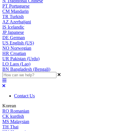
N
Traditional Chinese
PT
Portuguese
CM
Mandarin
TR
Turkish
AZ
Azerbaijani
IS
Icelandic
JP
Japanese
DE
German
US
English (US)
NO
Norwegian
HR
Croatian
UR
Pakistan (Urdu)
LO
Laos (Lao)
BN
Bangladesh (Bengali)
Contact Us
Korean
RO
Romanian
CK
kurdish
MS
Malaysian
TH
Thai