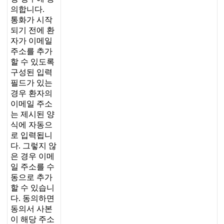
의
합
니
다
.
통
화
가
시
작
되
기
전
에
환
자
가
이
메
일
주
소
를
추
가
할
수
있
도
록
구
성
된
입
력
필
드
가
있
는
경
우
환
자
의
이
메
일
주
소
는
제
시
된
양
식
에
자
동
으
로
입
력
됩
니
다
.
그
렇
지
않
은
경
우
이
메
일
주
소
를
수
동
으
로
추
가
할
수
있
습
니
다
.
동
의
하
면
동
의
서
사
본
이
해
당
주
소