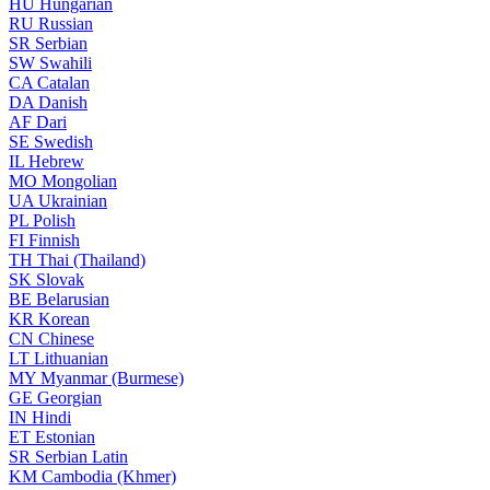
HU
Hungarian
RU
Russian
SR
Serbian
SW
Swahili
CA
Catalan
DA
Danish
AF
Dari
SE
Swedish
IL
Hebrew
MO
Mongolian
UA
Ukrainian
PL
Polish
FI
Finnish
TH
Thai (Thailand)
SK
Slovak
BE
Belarusian
KR
Korean
CN
Chinese
LT
Lithuanian
MY
Myanmar (Burmese)
GE
Georgian
IN
Hindi
ET
Estonian
SR
Serbian Latin
KM
Cambodia (Khmer)