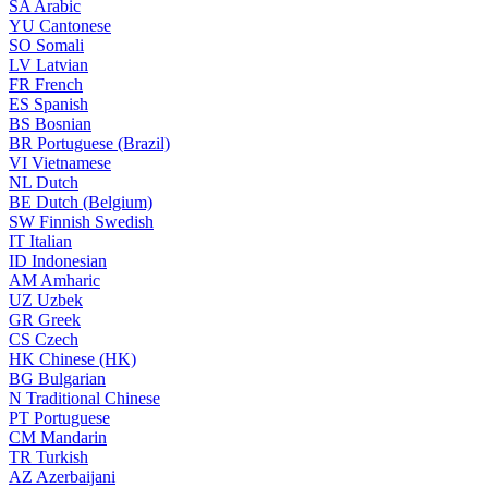
SA
Arabic
YU
Cantonese
SO
Somali
LV
Latvian
FR
French
ES
Spanish
BS
Bosnian
BR
Portuguese (Brazil)
VI
Vietnamese
NL
Dutch
BE
Dutch (Belgium)
SW
Finnish Swedish
IT
Italian
ID
Indonesian
AM
Amharic
UZ
Uzbek
GR
Greek
CS
Czech
HK
Chinese (HK)
BG
Bulgarian
N
Traditional Chinese
PT
Portuguese
CM
Mandarin
TR
Turkish
AZ
Azerbaijani