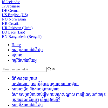
IS
Icelandic
JP
Japanese
DE
German
US
English (US)
NO
Norwegian
HR
Croatian
UR
Pakistan (Urdu)
LO
Laos (Lao)
BN
Bangladesh (Bengali)
Home
ការប្រើការហៅជាវីដេអូ
រដ្ឋបាល
កម្មវិធីហៅជាវីដេអូ
ព័ត៌មានចុងក្រោយ
មកដល់ឆាប់ៗនេះ
ព្រឹត្តិបត្រ
បច្ចុប្បន្នភាពបន្តផ្ទាល់
ការចាប់ផ្តើម និងការបណ្តុះបណ្តាល
ជំហានសម្រាប់ការចាប់ផ្តើម
ការបណ្តុះបណ្តាល
ការធ្វើតេស្តហៅជាមុន
ត្រូវការគណនីមួយ។
តើខ្ញុំត្រូវការអ្វី?
ការប្រើការហៅជាវីដេអូ