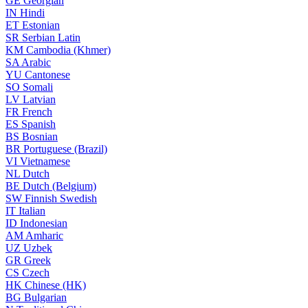
GE
Georgian
IN
Hindi
ET
Estonian
SR
Serbian Latin
KM
Cambodia (Khmer)
SA
Arabic
YU
Cantonese
SO
Somali
LV
Latvian
FR
French
ES
Spanish
BS
Bosnian
BR
Portuguese (Brazil)
VI
Vietnamese
NL
Dutch
BE
Dutch (Belgium)
SW
Finnish Swedish
IT
Italian
ID
Indonesian
AM
Amharic
UZ
Uzbek
GR
Greek
CS
Czech
HK
Chinese (HK)
BG
Bulgarian