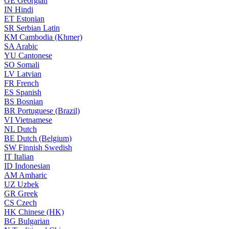
GE
Georgian
IN
Hindi
ET
Estonian
SR
Serbian Latin
KM
Cambodia (Khmer)
SA
Arabic
YU
Cantonese
SO
Somali
LV
Latvian
FR
French
ES
Spanish
BS
Bosnian
BR
Portuguese (Brazil)
VI
Vietnamese
NL
Dutch
BE
Dutch (Belgium)
SW
Finnish Swedish
IT
Italian
ID
Indonesian
AM
Amharic
UZ
Uzbek
GR
Greek
CS
Czech
HK
Chinese (HK)
BG
Bulgarian