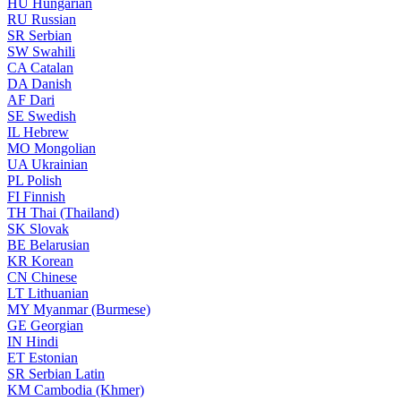
HU
Hungarian
RU
Russian
SR
Serbian
SW
Swahili
CA
Catalan
DA
Danish
AF
Dari
SE
Swedish
IL
Hebrew
MO
Mongolian
UA
Ukrainian
PL
Polish
FI
Finnish
TH
Thai (Thailand)
SK
Slovak
BE
Belarusian
KR
Korean
CN
Chinese
LT
Lithuanian
MY
Myanmar (Burmese)
GE
Georgian
IN
Hindi
ET
Estonian
SR
Serbian Latin
KM
Cambodia (Khmer)