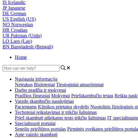
IS
Icelandic
JP
Japanese
DE
German
US
English (US)
NO
Norwegian
HR
Croatian
UR
Pakistan (Urdu)
LO
Laos (Lao)
BN
Bangladesh (Bengali)
Home
Naujausia informacija
Netrukus
Biuleteniai
Tiesioginiai atnaujinimai
Darbo pradžia ir mokymai
Pradžios žingsniai
Mokymai
Priešskambučio testas
Reikia pask
Vaizdo skambučio naudojimas
Pacientams
Klinikos prietaisų skydelis
Nuotolinis fiziologinis s
Techniniai reikalavimai ir trikčių šalinimas
Prieš skambutį atliekamo testo trikčių šalinimas
IT specialistam
Specializuoti portalai
Senelių priežiūros portalas
Pirminės sveikatos priežiūros portala
Apie vaizdo skambutį