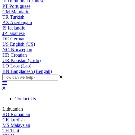
N
Traditional Chinese
PT
Portuguese
CM
Mandarin
TR
Turkish
AZ
Azerbaijani
IS
Icelandic
JP
Japanese
DE
German
US
English (US)
NO
Norwegian
HR
Croatian
UR
Pakistan (Urdu)
LO
Laos (Lao)
BN
Bangladesh (Bengali)
Contact Us
Lithuanian
RO
Romanian
CK
kurdish
MS
Malaysian
TH
Thai