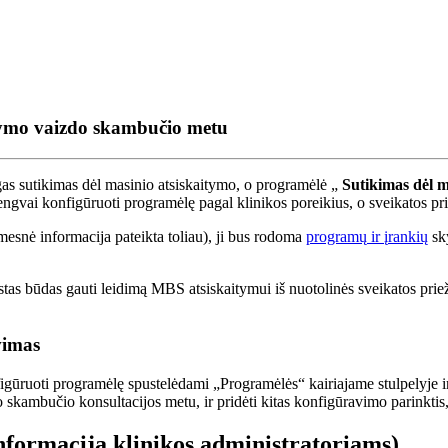
tymo vaizdo skambučio metu
gas
sutikimas
d
ė
l
masinio
atsiskaitymo
,
o
program
ė
l
ė
„
Sutikimas
d
ė
l
m
engvai
konfig
ū
ruoti
program
ė
l
ę
pagal
klinikos
poreikius
,
o
sveikatos
pr
mesn
ė
informacija
pateikta
toliau
)
,
ji
bus
rodoma
program
ų
ir
į
ranki
ų
sk
stas
b
ū
das
gauti
leidim
ą
MBS
atsiskaitymui
i
š
nuotolin
ė
s
sveikatos
prie
vimas
ig
ū
ruoti
program
ė
l
ę
spustel
ė
dami
„
Program
ė
l
ė
s
“
kairiajame
stulpelyje
i
o
skambu
č
io
konsultacijos
metu
,
ir
prid
ė
ti
kitas
konfig
ū
ravimo
parinktis
nformacija
klinikos
administratoriams
)