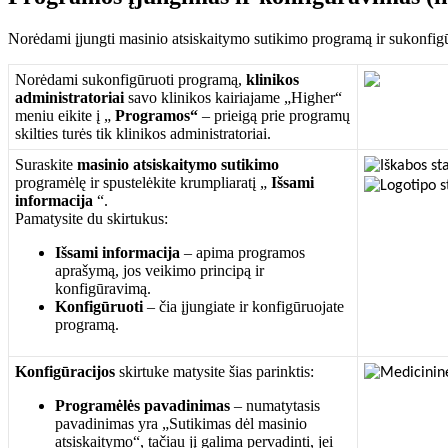
Nor
ė
dami
į
jungti
masinio
atsiskaitymo
sutikimo
program
ą
ir
sukonfig
Nor
ė
dami
sukonfig
ū
ruoti
program
ą
,
klinikos
administratoriai
savo
klinikos
kairiajame
„
Higher
“
meniu
eikite
į
„
Programos
“
–
prieig
ą
prie
program
ų
skilties
tur
ė
s
tik
klinikos
administratoriai
.
Suraskite
masinio
atsiskaitymo
sutikimo
program
ė
l
ę
ir
spustel
ė
kite
krumpliarat
į
„
I
š
sami
informacija
“
.
Pamatysite
du
skirtukus
:
I
š
sami
informacija
–
apima
programos
apra
š
ym
ą
,
jos
veikimo
princip
ą
ir
konfig
ū
ravim
ą
.
Konfig
ū
ruoti
–
č
ia
į
jungiate
ir
konfig
ū
ruojate
program
ą
.
Konfig
ū
racijos
skirtuke
matysite
š
ias
parinktis
:
Program
ė
l
ė
s
pavadinimas
–
numatytasis
pavadinimas
yra
„
Sutikimas
d
ė
l
masinio
atsiskaitymo
“
,
ta
č
iau
j
į
galima
pervadinti
,
jei