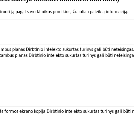
ū
ruoti
j
ą
pagal
savo
klinikos
poreikius
,
ž
r
.
toliau
pateikt
ą
informacij
ą
: