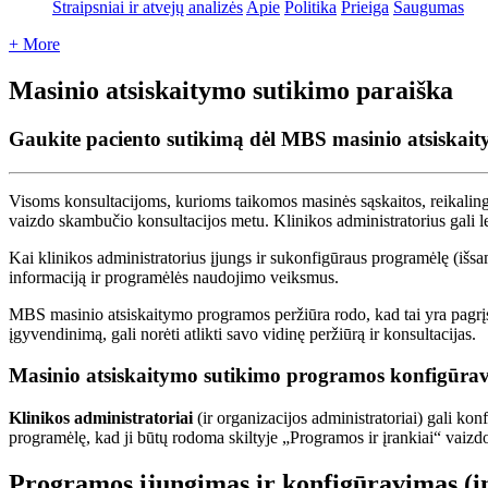
Straipsniai ir atvejų analizės
Apie
Politika
Prieiga
Saugumas
+ More
Masinio atsiskaitymo sutikimo paraiška
Gaukite paciento sutikimą dėl MBS masinio atsiskai
Visoms
konsultacijoms
,
kurioms
taikomos
masin
ė
s
s
ą
skaitos
,
reikalin
vaizdo
skambu
č
io
konsultacijos
metu
.
Klinikos
administratorius
gali
l
Kai
klinikos
administratorius
į
jungs
ir
sukonfig
ū
raus
program
ė
l
ę
(
i
š
sa
informacij
ą
ir
program
ė
l
ė
s
naudojimo
veiksmus
.
MBS
masinio
atsiskaitymo
programos
per
ž
i
ū
ra
rodo
,
kad
tai
yra
pagr
į
į
gyvendinim
ą
,
gali
nor
ė
ti
atlikti
savo
vidin
ę
per
ž
i
ū
r
ą
ir
konsultacijas
.
Masinio
atsiskaitymo
sutikimo
programos
konfig
ū
ra
Klinikos
administratoriai
(
ir
organizacijos
administratoriai
)
gali
konf
program
ė
l
ę
,
kad
ji
b
ū
t
ų
rodoma
skiltyje
„
Programos
ir
į
rankiai
“
vaizd
Programos
į
jungimas
ir
konfig
ū
ravimas
(
i