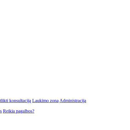
likti konsultaciją
Laukimo zona
Administracija
s
Reikia pagalbos?