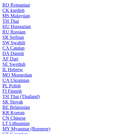
RO
Romanian
CK
kurdish
MS
Malaysian
TH
Thai
HU
Hungarian
RU
Russian
SR
Serbian
SW
Swahili
CA
Catalan
DA
Danish
AF
Dari
SE
Swedish
IL
Hebrew
MO
Mongolian
UA
Ukrainian
PL
Polish
FI
Finnish
TH
Thai (Thailand)
SK
Slovak
BE
Belarusian
KR
Korean
CN
Chinese
LT
Lithuanian
MY
Myanmar (Burmese)