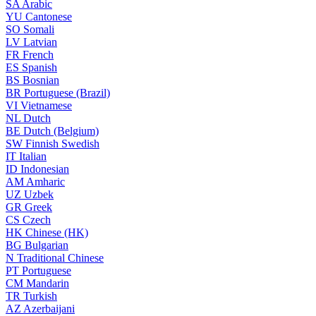
SA
Arabic
YU
Cantonese
SO
Somali
LV
Latvian
FR
French
ES
Spanish
BS
Bosnian
BR
Portuguese (Brazil)
VI
Vietnamese
NL
Dutch
BE
Dutch (Belgium)
SW
Finnish Swedish
IT
Italian
ID
Indonesian
AM
Amharic
UZ
Uzbek
GR
Greek
CS
Czech
HK
Chinese (HK)
BG
Bulgarian
N
Traditional Chinese
PT
Portuguese
CM
Mandarin
TR
Turkish
AZ
Azerbaijani