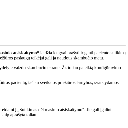
asinio
atsiskaitymo
“
leid
ž
ia
lengvai
pra
š
yti
ir
gauti
paciento
sutikim
ą
ie
ž
i
ū
ros
paslaug
ų
teik
ė
jai
gali
ja
naudotis
skambu
č
io
metu
.
ydelyje
vaizdo
skambu
č
io
ekrane
.
Ž
r
.
toliau
pateikt
ą
konfig
ū
ravimo
ž
i
ū
ros
pacient
ų
,
ta
č
iau
sveikatos
prie
ž
i
ū
ros
tarnybos
,
svarstydamos
r
eidami
į
„
Sutikimas
d
ė
l
masinio
atsiskaitymo
“
.
Jie
gali
į
galinti
,
kaip
apra
š
yta
toliau
.