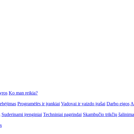
yros
Ko man reikia?
tebėjimas
Programėlės ir įrankiai
Vadovai ir vaizdo įrašai
Darbo eigos
At
s
Suderinami įrenginiai
Techniniai pagrindai
Skambučio trikčių šalinima
s