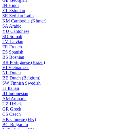
GE
Georgian
IN
Hindi
ET
Estonian
SR
Serbian Latin
KM
Cambodia (Khmer)
SA
Arabic
YU
Cantonese
SO
Somali
LV
Latvian
FR
French
ES
Spanish
BS
Bosnian
BR
Portuguese (Brazil)
VI
Vietnamese
NL
Dutch
BE
Dutch (Belgium)
SW
Finnish Swedish
IT
Italian
ID
Indonesian
AM
Amharic
UZ
Uzbek
GR
Greek
CS
Czech
HK
Chinese (HK)
BG
Bulgarian