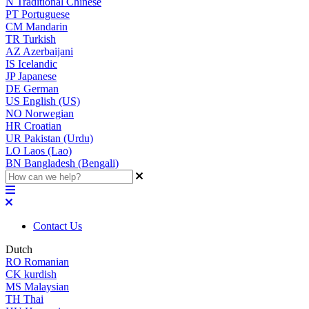
N
Traditional Chinese
PT
Portuguese
CM
Mandarin
TR
Turkish
AZ
Azerbaijani
IS
Icelandic
JP
Japanese
DE
German
US
English (US)
NO
Norwegian
HR
Croatian
UR
Pakistan (Urdu)
LO
Laos (Lao)
BN
Bangladesh (Bengali)
Contact Us
Dutch
RO
Romanian
CK
kurdish
MS
Malaysian
TH
Thai