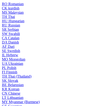
RO
Romanian
CK
kurdish
MS
Malaysian
TH
Thai
HU
Hungarian
RU
Russian
SR
Serbian
SW
Swahili
CA
Catalan
DA
Danish
AF
Dari
SE
Swedish
IL
Hebrew
MO
Mongolian
UA
Ukrainian
PL
Polish
FI
Finnish
TH
Thai (Thailand)
SK
Slovak
BE
Belarusian
KR
Korean
CN
Chinese
LT
Lithuanian
MY
Myanmar (Burmese)