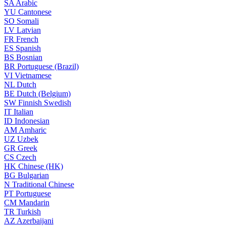
SA
Arabic
YU
Cantonese
SO
Somali
LV
Latvian
FR
French
ES
Spanish
BS
Bosnian
BR
Portuguese (Brazil)
VI
Vietnamese
NL
Dutch
BE
Dutch (Belgium)
SW
Finnish Swedish
IT
Italian
ID
Indonesian
AM
Amharic
UZ
Uzbek
GR
Greek
CS
Czech
HK
Chinese (HK)
BG
Bulgarian
N
Traditional Chinese
PT
Portuguese
CM
Mandarin
TR
Turkish
AZ
Azerbaijani