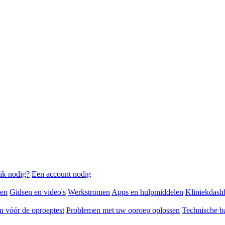
ik nodig?
Een account nodig
ten
Gidsen en video's
Werkstromen
Apps en hulpmiddelen
Kliniekdash
n vóór de oproeptest
Problemen met uw oproep oplossen
Technische b