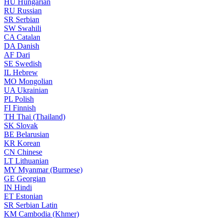
HU
Hungarian
RU
Russian
SR
Serbian
SW
Swahili
CA
Catalan
DA
Danish
AF
Dari
SE
Swedish
IL
Hebrew
MO
Mongolian
UA
Ukrainian
PL
Polish
FI
Finnish
TH
Thai (Thailand)
SK
Slovak
BE
Belarusian
KR
Korean
CN
Chinese
LT
Lithuanian
MY
Myanmar (Burmese)
GE
Georgian
IN
Hindi
ET
Estonian
SR
Serbian Latin
KM
Cambodia (Khmer)