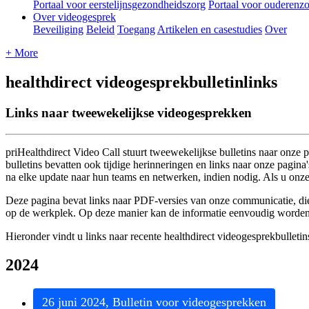
Portaal voor eerstelijnsgezondheidszorg
Portaal voor ouderenz
Over videogesprek
Beveiliging
Beleid
Toegang
Artikelen en casestudies
Over
+ More
healthdirect videogesprekbulletinlinks
Links naar tweewekelijkse videogesprekken
priHealthdirect
Video
Call
stuurt
tweewekelijkse
bulletins
naar
onze
p
bulletins
bevatten
ook
tijdige
herinneringen
en
links
naar
onze
pagina
'
na
elke
update
naar
hun
teams
en
netwerken
,
indien
nodig
.
Als
u
onz
Deze
pagina
bevat
links
naar
PDF
-
versies
van
onze
communicatie
,
di
op
de
werkplek
.
Op
deze
manier
kan
de
informatie
eenvoudig
worde
Hieronder
vindt
u
links
naar
recente
healthdirect
videogesprekbulletin
2024
26
juni
2024
,
Bulletin
voor
videogesprekken