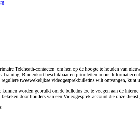
org
rimaire
Teleheath
-
contacten
,
om
hen
op
de
hoogte
te
houden
van
nieu
s
Training
,
Binnenkort
beschikbaar
en
prioriteiten
in
ons
Informatiecen
e
reguliere
tweewekelijkse
videogesprekbulletins
wilt
ontvangen
,
kunt
u
e
kunnen
worden
gebruikt
om
de
bulletins
toe
te
voegen
aan
de
interne
n
bekeken
door
houders
van
een
Videogesprek
-
account
die
onze
dienst
s
: