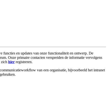
we
functies
en
updates
van
onze
functionaliteit
en
ontwerp
.
De
trum
.
Onze
primaire
contacten
verspreiden
de
informatie
vervolgens
zich
hier
registreren
.
communicatieworkflow
van
een
organisatie
,
bijvoorbeeld
het
intranet
gebruiken
.