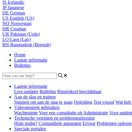
IS
Icelandic
JP
Japanese
DE
German
US
English (US)
NO
Norwegian
HR
Croatian
UR
Pakistan (Urdu)
LO
Laos (Lao)
BN
Bangladesh (Bengali)
Home
Laatste informatie
Bulletins
Laatste informatie
Live-updates
Bulletins
Binnenkort beschikbaar
Aan de slag en trainen
Stappen om aan de slag te gaan
Opleiding
Test vooraf
Wat heb 
Videogesprek gebruiken
Wachtruimte
Voer een consultatie uit
Administratie
Voor patiën
Technische vereisten en probleemoplossing
Hulp nodig?
Compatibele apparaten
Ervoor
Problemen oplosse
Speciale portalen