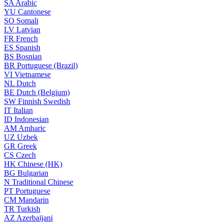
SA
Arabic
YU
Cantonese
SO
Somali
LV
Latvian
FR
French
ES
Spanish
BS
Bosnian
BR
Portuguese (Brazil)
VI
Vietnamese
NL
Dutch
BE
Dutch (Belgium)
SW
Finnish Swedish
IT
Italian
ID
Indonesian
AM
Amharic
UZ
Uzbek
GR
Greek
CS
Czech
HK
Chinese (HK)
BG
Bulgarian
N
Traditional Chinese
PT
Portuguese
CM
Mandarin
TR
Turkish
AZ
Azerbaijani