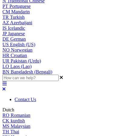
N
Traditional Chinese
PT
Portuguese
CM
Mandarin
TR
Turkish
AZ
Azerbaijani
IS
Icelandic
JP
Japanese
DE
German
US
English (US)
NO
Norwegian
HR
Croatian
UR
Pakistan (Urdu)
LO
Laos (Lao)
BN
Bangladesh (Bengali)
Contact Us
Dutch
RO
Romanian
CK
kurdish
MS
Malaysian
TH
Thai