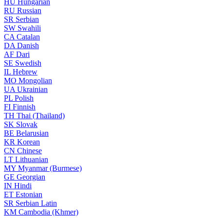
HU
Hungarian
RU
Russian
SR
Serbian
SW
Swahili
CA
Catalan
DA
Danish
AF
Dari
SE
Swedish
IL
Hebrew
MO
Mongolian
UA
Ukrainian
PL
Polish
FI
Finnish
TH
Thai (Thailand)
SK
Slovak
BE
Belarusian
KR
Korean
CN
Chinese
LT
Lithuanian
MY
Myanmar (Burmese)
GE
Georgian
IN
Hindi
ET
Estonian
SR
Serbian Latin
KM
Cambodia (Khmer)