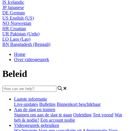
IS
Icelandic
JP
Japanese
DE
German
US
English (US)
NO
Norwegian
HR
Croatian
UR
Pakistan (Urdu)
LO
Laos (Lao)
BN
Bangladesh (Bengali)
Home
Over videogesprek
Beleid
Laatste informatie
Live-updates
Bulletins
Binnenkort beschikbaar
Aan de slag en trainen
Stappen om aan de slag te gaan
Opleiding
Test vooraf
Wat
heb ik nodig?
Een account nodig
Videogesprek gebruiken
Wachtruimte
Voer een consultatie uit
Administratie
Voor