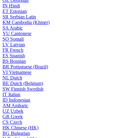
GE
Georgian
IN
Hindi
ET
Estonian
SR
Serbian Latin
KM
Cambodia (Khmer)
SA
Arabic
YU
Cantonese
SO
Somali
LV
Latvian
FR
French
ES
Spanish
BS
Bosnian
BR
Portuguese (Brazil)
VI
Vietnamese
NL
Dutch
BE
Dutch (Belgium)
SW
Finnish Swedish
IT
Italian
ID
Indonesian
AM
Amharic
UZ
Uzbek
GR
Greek
CS
Czech
HK
Chinese (HK)
BG
Bulgarian