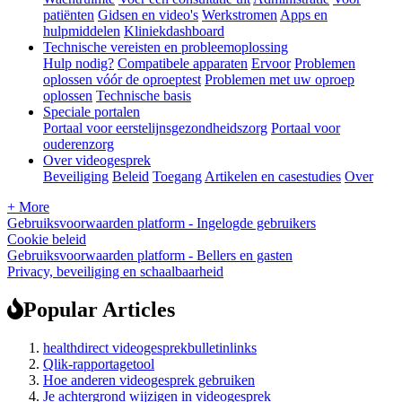
patiënten
Gidsen en video's
Werkstromen
Apps en
hulpmiddelen
Kliniekdashboard
Technische vereisten en probleemoplossing
Hulp nodig?
Compatibele apparaten
Ervoor
Problemen
oplossen vóór de oproeptest
Problemen met uw oproep
oplossen
Technische basis
Speciale portalen
Portaal voor eerstelijnsgezondheidszorg
Portaal voor
ouderenzorg
Over videogesprek
Beveiliging
Beleid
Toegang
Artikelen en casestudies
Over
+ More
Gebruiksvoorwaarden platform - Ingelogde gebruikers
Cookie beleid
Gebruiksvoorwaarden platform - Bellers en gasten
Privacy, beveiliging en schaalbaarheid
Popular Articles
healthdirect videogesprekbulletinlinks
Qlik-rapportagetool
Hoe anderen videogesprek gebruiken
Je achtergrond wijzigen in videogesprek