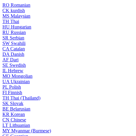
RO
Romanian
CK
kurdish
MS
Malaysian
TH
Thai
HU
Hungarian
RU
Russian
SR
Serbian
SW
Swahili
CA
Catalan
DA
Danish
AF
Dari
SE
Swedish
IL
Hebrew
MO
Mongolian
UA
Ukrainian
PL
Polish
FI
Finnish
TH
Thai (Thailand)
SK
Slovak
BE
Belarusian
KR
Korean
CN
Chinese
LT
Lithuanian
MY
Myanmar (Burmese)