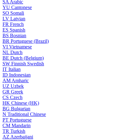
SA
Arabic
YU
Cantonese
SO
Somali
LV
Latvian
FR
French
ES
Spanish
BS
Bosnian
BR
Portuguese (Brazil)
VI
Vietnamese
NL
Dutch
BE
Dutch (Belgium)
SW
Finnish Swedish
IT
Italian
ID
Indonesian
AM
Amharic
UZ
Uzbek
GR
Greek
CS
Czech
HK
Chinese (HK)
BG
Bulgarian
N
Traditional Chinese
PT
Portuguese
CM
Mandarin
TR
Turkish
AZ
Azerbaijani