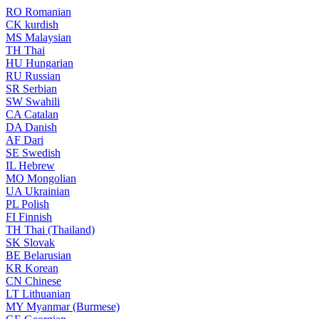
RO
Romanian
CK
kurdish
MS
Malaysian
TH
Thai
HU
Hungarian
RU
Russian
SR
Serbian
SW
Swahili
CA
Catalan
DA
Danish
AF
Dari
SE
Swedish
IL
Hebrew
MO
Mongolian
UA
Ukrainian
PL
Polish
FI
Finnish
TH
Thai (Thailand)
SK
Slovak
BE
Belarusian
KR
Korean
CN
Chinese
LT
Lithuanian
MY
Myanmar (Burmese)