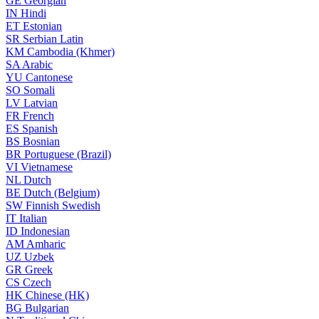
GE
Georgian
IN
Hindi
ET
Estonian
SR
Serbian Latin
KM
Cambodia (Khmer)
SA
Arabic
YU
Cantonese
SO
Somali
LV
Latvian
FR
French
ES
Spanish
BS
Bosnian
BR
Portuguese (Brazil)
VI
Vietnamese
NL
Dutch
BE
Dutch (Belgium)
SW
Finnish Swedish
IT
Italian
ID
Indonesian
AM
Amharic
UZ
Uzbek
GR
Greek
CS
Czech
HK
Chinese (HK)
BG
Bulgarian