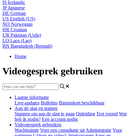
IS
Icelandic
JP
Japanese
DE
German
US
English (US)
NO
Norwegian
HR
Croatian
UR
Pakistan (Urdu)
LO
Laos (Lao)
BN
Bangladesh (Bengali)
Home
Videogesprek gebruiken
Laatste informatie
Live-updates
Bulletins
Binnenkort beschikbaar
Aan de slag en trainen
Stappen om aan de slag te gaan
Opleiding
Test vooraf
Wat
heb ik nodig?
Een account nodig
Videogesprek gebruiken
Wachtruimte
Voer een consultatie uit
Administratie
Voor
patiënten
Gidsen en video's
Werkstromen
Apps en