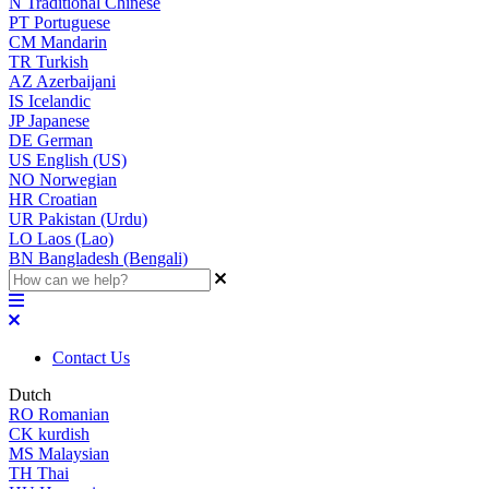
N
Traditional Chinese
PT
Portuguese
CM
Mandarin
TR
Turkish
AZ
Azerbaijani
IS
Icelandic
JP
Japanese
DE
German
US
English (US)
NO
Norwegian
HR
Croatian
UR
Pakistan (Urdu)
LO
Laos (Lao)
BN
Bangladesh (Bengali)
Contact Us
Dutch
RO
Romanian
CK
kurdish
MS
Malaysian
TH
Thai