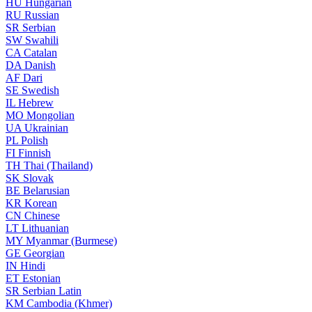
HU
Hungarian
RU
Russian
SR
Serbian
SW
Swahili
CA
Catalan
DA
Danish
AF
Dari
SE
Swedish
IL
Hebrew
MO
Mongolian
UA
Ukrainian
PL
Polish
FI
Finnish
TH
Thai (Thailand)
SK
Slovak
BE
Belarusian
KR
Korean
CN
Chinese
LT
Lithuanian
MY
Myanmar (Burmese)
GE
Georgian
IN
Hindi
ET
Estonian
SR
Serbian Latin
KM
Cambodia (Khmer)