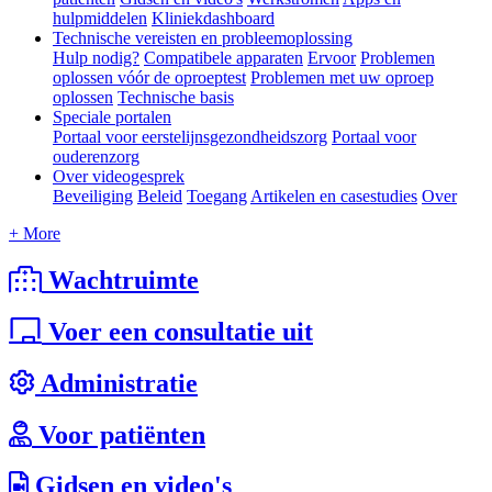
hulpmiddelen
Kliniekdashboard
Technische vereisten en probleemoplossing
Hulp nodig?
Compatibele apparaten
Ervoor
Problemen
oplossen vóór de oproeptest
Problemen met uw oproep
oplossen
Technische basis
Speciale portalen
Portaal voor eerstelijnsgezondheidszorg
Portaal voor
ouderenzorg
Over videogesprek
Beveiliging
Beleid
Toegang
Artikelen en casestudies
Over
+ More
Wachtruimte
Voer een consultatie uit
Administratie
Voor patiënten
Gidsen en video's