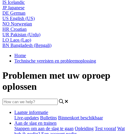
IS
Icelandic
JP
Japanese
DE
German
US
English (US)
NO
Norwegian
HR
Croatian
UR
Pakistan (Urdu)
LO
Laos (Lao)
BN
Bangladesh (Bengali)
Home
Technische vereisten en probleemoplossing
Problemen met uw oproep
oplossen
Laatste informatie
Live-updates
Bulletins
Binnenkort beschikbaar
Aan de slag en trainen
Stappen om aan de slag te gaan
Opleiding
Test vooraf
Wat
heb ik nodig?
Een account nodig