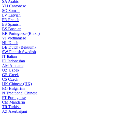
SA
Arabic
YU
Cantonese
SO
Somali
LV
Latvian
FR
French
ES
Spanish
BS
Bosnian
BR
Portuguese (Brazil)
VI
Vietnamese
NL
Dutch
BE
Dutch (Belgium)
SW
Finnish Swedish
IT
Italian
ID
Indonesian
AM
Amharic
UZ
Uzbek
GR
Greek
CS
Czech
HK
Chinese (HK)
BG
Bulgarian
N
Traditional Chinese
PT
Portuguese
CM
Mandarin
TR
Turkish
AZ
Azerbaijani