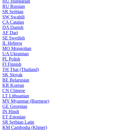
HU
Hungarian
RU
Russian
SR
Serbian
SW
Swahili
CA
Catalan
DA
Danish
AF
Dari
SE
Swedish
IL
Hebrew
MO
Mongolian
UA
Ukrainian
PL
Polish
FI
Finnish
TH
Thai (Thailand)
SK
Slovak
BE
Belarusian
KR
Korean
CN
Chinese
LT
Lithuanian
MY
Myanmar (Burmese)
GE
Georgian
IN
Hindi
ET
Estonian
SR
Serbian Latin
KM
Cambodia (Khmer)