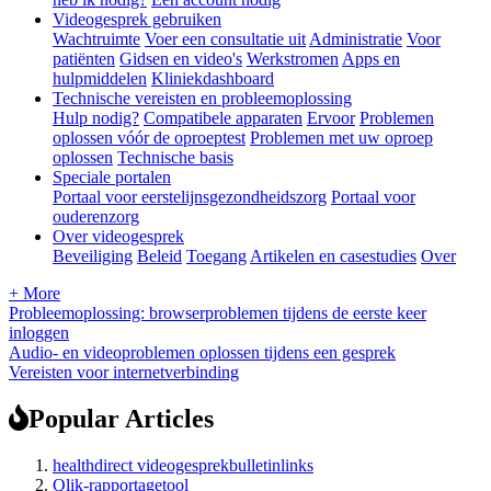
Videogesprek gebruiken
Wachtruimte
Voer een consultatie uit
Administratie
Voor
patiënten
Gidsen en video's
Werkstromen
Apps en
hulpmiddelen
Kliniekdashboard
Technische vereisten en probleemoplossing
Hulp nodig?
Compatibele apparaten
Ervoor
Problemen
oplossen vóór de oproeptest
Problemen met uw oproep
oplossen
Technische basis
Speciale portalen
Portaal voor eerstelijnsgezondheidszorg
Portaal voor
ouderenzorg
Over videogesprek
Beveiliging
Beleid
Toegang
Artikelen en casestudies
Over
+ More
Probleemoplossing: browserproblemen tijdens de eerste keer
inloggen
Audio- en videoproblemen oplossen tijdens een gesprek
Vereisten voor internetverbinding
Popular Articles
healthdirect videogesprekbulletinlinks
Qlik-rapportagetool