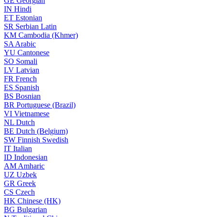
GE
Georgian
IN
Hindi
ET
Estonian
SR
Serbian Latin
KM
Cambodia (Khmer)
SA
Arabic
YU
Cantonese
SO
Somali
LV
Latvian
FR
French
ES
Spanish
BS
Bosnian
BR
Portuguese (Brazil)
VI
Vietnamese
NL
Dutch
BE
Dutch (Belgium)
SW
Finnish Swedish
IT
Italian
ID
Indonesian
AM
Amharic
UZ
Uzbek
GR
Greek
CS
Czech
HK
Chinese (HK)
BG
Bulgarian