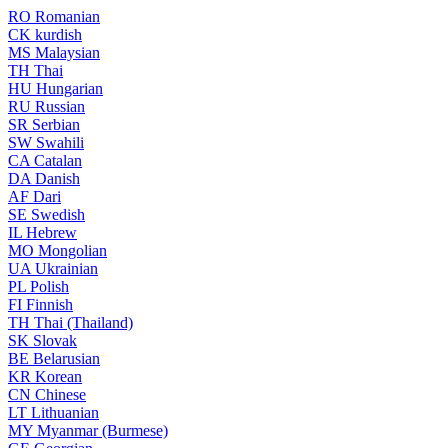
RO
Romanian
CK
kurdish
MS
Malaysian
TH
Thai
HU
Hungarian
RU
Russian
SR
Serbian
SW
Swahili
CA
Catalan
DA
Danish
AF
Dari
SE
Swedish
IL
Hebrew
MO
Mongolian
UA
Ukrainian
PL
Polish
FI
Finnish
TH
Thai (Thailand)
SK
Slovak
BE
Belarusian
KR
Korean
CN
Chinese
LT
Lithuanian
MY
Myanmar (Burmese)