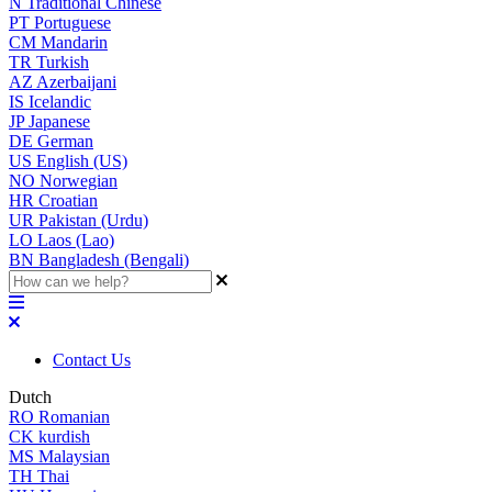
N
Traditional Chinese
PT
Portuguese
CM
Mandarin
TR
Turkish
AZ
Azerbaijani
IS
Icelandic
JP
Japanese
DE
German
US
English (US)
NO
Norwegian
HR
Croatian
UR
Pakistan (Urdu)
LO
Laos (Lao)
BN
Bangladesh (Bengali)
Contact Us
Dutch
RO
Romanian
CK
kurdish
MS
Malaysian
TH
Thai