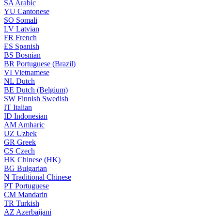
SA
Arabic
YU
Cantonese
SO
Somali
LV
Latvian
FR
French
ES
Spanish
BS
Bosnian
BR
Portuguese (Brazil)
VI
Vietnamese
NL
Dutch
BE
Dutch (Belgium)
SW
Finnish Swedish
IT
Italian
ID
Indonesian
AM
Amharic
UZ
Uzbek
GR
Greek
CS
Czech
HK
Chinese (HK)
BG
Bulgarian
N
Traditional Chinese
PT
Portuguese
CM
Mandarin
TR
Turkish
AZ
Azerbaijani