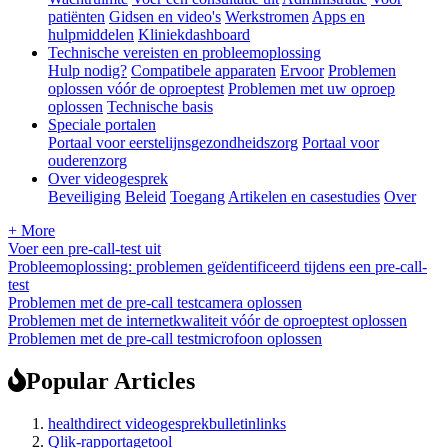
patiënten
Gidsen en video's
Werkstromen
Apps en
hulpmiddelen
Kliniekdashboard
Technische vereisten en probleemoplossing
Hulp nodig?
Compatibele apparaten
Ervoor
Problemen
oplossen vóór de oproeptest
Problemen met uw oproep
oplossen
Technische basis
Speciale portalen
Portaal voor eerstelijnsgezondheidszorg
Portaal voor
ouderenzorg
Over videogesprek
Beveiliging
Beleid
Toegang
Artikelen en casestudies
Over
+ More
Voer een pre-call-test uit
Probleemoplossing: problemen geïdentificeerd tijdens een pre-call-
test
Problemen met de pre-call testcamera oplossen
Problemen met de internetkwaliteit vóór de oproeptest oplossen
Problemen met de pre-call testmicrofoon oplossen
Popular Articles
healthdirect videogesprekbulletinlinks
Qlik-rapportagetool