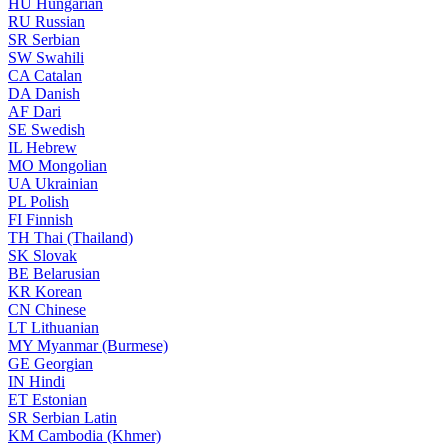
HU
Hungarian
RU
Russian
SR
Serbian
SW
Swahili
CA
Catalan
DA
Danish
AF
Dari
SE
Swedish
IL
Hebrew
MO
Mongolian
UA
Ukrainian
PL
Polish
FI
Finnish
TH
Thai (Thailand)
SK
Slovak
BE
Belarusian
KR
Korean
CN
Chinese
LT
Lithuanian
MY
Myanmar (Burmese)
GE
Georgian
IN
Hindi
ET
Estonian
SR
Serbian Latin
KM
Cambodia (Khmer)