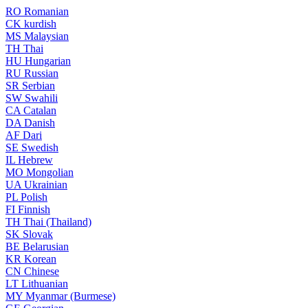
RO
Romanian
CK
kurdish
MS
Malaysian
TH
Thai
HU
Hungarian
RU
Russian
SR
Serbian
SW
Swahili
CA
Catalan
DA
Danish
AF
Dari
SE
Swedish
IL
Hebrew
MO
Mongolian
UA
Ukrainian
PL
Polish
FI
Finnish
TH
Thai (Thailand)
SK
Slovak
BE
Belarusian
KR
Korean
CN
Chinese
LT
Lithuanian
MY
Myanmar (Burmese)