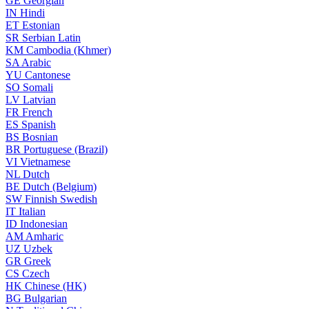
GE
Georgian
IN
Hindi
ET
Estonian
SR
Serbian Latin
KM
Cambodia (Khmer)
SA
Arabic
YU
Cantonese
SO
Somali
LV
Latvian
FR
French
ES
Spanish
BS
Bosnian
BR
Portuguese (Brazil)
VI
Vietnamese
NL
Dutch
BE
Dutch (Belgium)
SW
Finnish Swedish
IT
Italian
ID
Indonesian
AM
Amharic
UZ
Uzbek
GR
Greek
CS
Czech
HK
Chinese (HK)
BG
Bulgarian