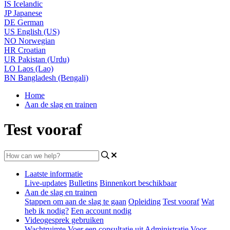
IS
Icelandic
JP
Japanese
DE
German
US
English (US)
NO
Norwegian
HR
Croatian
UR
Pakistan (Urdu)
LO
Laos (Lao)
BN
Bangladesh (Bengali)
Home
Aan de slag en trainen
Test vooraf
Laatste informatie
Live-updates
Bulletins
Binnenkort beschikbaar
Aan de slag en trainen
Stappen om aan de slag te gaan
Opleiding
Test vooraf
Wat
heb ik nodig?
Een account nodig
Videogesprek gebruiken
Wachtruimte
Voer een consultatie uit
Administratie
Voor