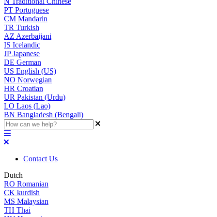
N
Traditional Chinese
PT
Portuguese
CM
Mandarin
TR
Turkish
AZ
Azerbaijani
IS
Icelandic
JP
Japanese
DE
German
US
English (US)
NO
Norwegian
HR
Croatian
UR
Pakistan (Urdu)
LO
Laos (Lao)
BN
Bangladesh (Bengali)
Contact Us
Dutch
RO
Romanian
CK
kurdish
MS
Malaysian
TH
Thai