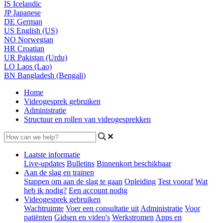
IS
Icelandic
JP
Japanese
DE
German
US
English (US)
NO
Norwegian
HR
Croatian
UR
Pakistan (Urdu)
LO
Laos (Lao)
BN
Bangladesh (Bengali)
Home
Videogesprek gebruiken
Administratie
Structuur en rollen van videogesprekken
Laatste informatie
Live-updates
Bulletins
Binnenkort beschikbaar
Aan de slag en trainen
Stappen om aan de slag te gaan
Opleiding
Test vooraf
Wat
heb ik nodig?
Een account nodig
Videogesprek gebruiken
Wachtruimte
Voer een consultatie uit
Administratie
Voor
patiënten
Gidsen en video's
Werkstromen
Apps en