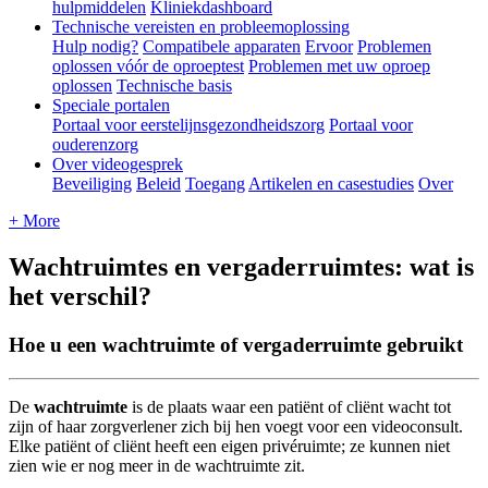
hulpmiddelen
Kliniekdashboard
Technische vereisten en probleemoplossing
Hulp nodig?
Compatibele apparaten
Ervoor
Problemen
oplossen vóór de oproeptest
Problemen met uw oproep
oplossen
Technische basis
Speciale portalen
Portaal voor eerstelijnsgezondheidszorg
Portaal voor
ouderenzorg
Over videogesprek
Beveiliging
Beleid
Toegang
Artikelen en casestudies
Over
+ More
Wachtruimtes en vergaderruimtes: wat is
het verschil?
Hoe u een wachtruimte of vergaderruimte gebruikt
De
wachtruimte
is
de
plaats
waar
een
pati
ë
nt
of
cli
ë
nt
wacht
tot
zijn
of
haar
zorgverlener
zich
bij
hen
voegt
voor
een
videoconsult
.
Elke
pati
ë
nt
of
cli
ë
nt
heeft
een
eigen
priv
é
ruimte
;
ze
kunnen
niet
zien
wie
er
nog
meer
in
de
wachtruimte
zit
.