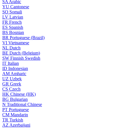
SA
Arabic
YU
Cantonese
SO
Somali
LV
Latvian
FR
French
ES
Spanish
BS
Bosnian
BR
Portuguese (Brazil)
VI
Vietnamese
NL
Dutch
BE
Dutch (Belgium)
SW
Finnish Swedish
IT
Italian
ID
Indonesian
AM
Amharic
UZ
Uzbek
GR
Greek
CS
Czech
HK
Chinese (HK)
BG
Bulgarian
N
Traditional Chinese
PT
Portuguese
CM
Mandarin
TR
Turkish
AZ
Azerbaijani