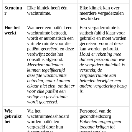
Structuu
Elke
kliniek
heeft
é
é
n
Elke
kliniek
kan
over
r
wachtruimte
.
meerdere
vergaderzalen
beschikken
.
Hoe
het
Wanneer
een
pati
ë
nt
een
Een
vergaderruimte
is
werkt
wachtruimte
betreedt
,
statisch
(
altijd
klaar
voor
wordt
er
automatisch
een
gebruik
)
en
moet
worden
virtuele
ruimte
voor
die
gecre
ë
erd
voordat
deze
pati
ë
nt
gecre
ë
erd
en
deze
kan
worden
gebruikt
.
verdwijnt
zodra
het
Houd
er
rekening
mee
consult
is
afgerond
.
dat
een
persoon
aan
wie
Meerdere
pati
ë
nten
de
vergaderruimtelink
is
kunnen
tegelijkertijd
verstrekt
,
de
dezelfde
wachtruimte
vergaderruimte
kan
betreden
,
maar
kunnen
betreden
terwijl
er
een
elkaar
niet
zien
,
omdat
er
andere
vergadering
bezig
voor
elke
pati
ë
nt
een
is
.
veilige
en
priv
é
ruimte
wordt
gecre
ë
erd
.
Wie
Via
het
Personeel
van
de
gebruikt
wachtruimtedashboard
gezondheidszorg
het
worden
pati
ë
nten
Pati
ë
nten
mogen
geen
vergezeld
door
hun
toegang
krijgen
tot