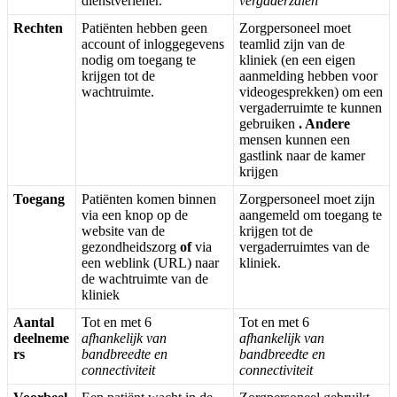
dienstverlener
.
vergaderzalen
Rechten
Pati
ë
nten
hebben
geen
Zorgpersoneel
moet
account
of
inloggegevens
teamlid
zijn
van
de
nodig
om
toegang
te
kliniek
(
en
een
eigen
krijgen
tot
de
aanmelding
hebben
voor
wachtruimte
.
videogesprekken
)
om
een
vergaderruimte
te
kunnen
gebruiken
.
Andere
mensen
kunnen
een
gastlink
naar
de
kamer
krijgen
Toegang
Pati
ë
nten
komen
binnen
Zorgpersoneel
moet
zijn
via
een
knop
op
de
aangemeld
om
toegang
te
website
van
de
krijgen
tot
de
gezondheidszorg
of
via
vergaderruimtes
van
de
een
weblink
(
URL
)
naar
kliniek
.
de
wachtruimte
van
de
kliniek
Aantal
Tot
en
met
6
Tot
en
met
6
deelneme
afhankelijk
van
afhankelijk
van
rs
bandbreedte
en
bandbreedte
en
connectiviteit
connectiviteit