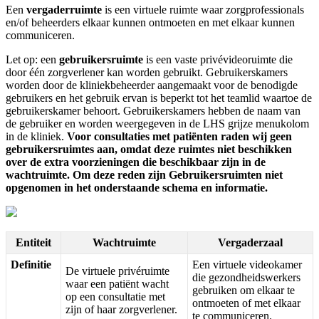
Een
vergaderruimte
is
een
virtuele
ruimte
waar
zorgprofessionals
en
/
of
beheerders
elkaar
kunnen
ontmoeten
en
met
elkaar
kunnen
communiceren
.
Let
op
:
een
gebruikersruimte
is
een
vaste
priv
é
videoruimte
die
door
é
é
n
zorgverlener
kan
worden
gebruikt
.
Gebruikerskamers
worden
door
de
kliniekbeheerder
aangemaakt
voor
de
benodigde
gebruikers
en
het
gebruik
ervan
is
beperkt
tot
het
teamlid
waartoe
de
gebruikerskamer
behoort
.
Gebruikerskamers
hebben
de
naam
van
de
gebruiker
en
worden
weergegeven
in
de
LHS
grijze
menukolom
in
de
kliniek
.
Voor
consultaties
met
pati
ë
nten
raden
wij
geen
gebruikersruimtes
aan
,
omdat
deze
ruimtes
niet
beschikken
over
de
extra
voorzieningen
die
beschikbaar
zijn
in
de
wachtruimte
.
Om
deze
reden
zijn
Gebruikersruimten
niet
opgenomen
in
het
onderstaande
schema
en
informatie
.
Entiteit
Wachtruimte
Vergaderzaal
Definitie
Een
virtuele
videokamer
De
virtuele
priv
é
ruimte
die
gezondheidswerkers
waar
een
pati
ë
nt
wacht
gebruiken
om
elkaar
te
op
een
consultatie
met
ontmoeten
of
met
elkaar
zijn
of
haar
zorgverlener
.
te
communiceren
.