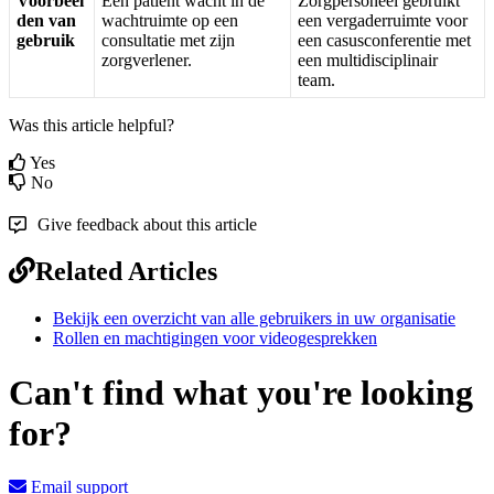
Voorbeel
Een
pati
ë
nt
wacht
in
de
Zorgpersoneel
gebruikt
den
van
wachtruimte
op
een
een
vergaderruimte
voor
gebruik
consultatie
met
zijn
een
casusconferentie
met
zorgverlener
.
een
multidisciplinair
team
.
Was this article helpful?
Yes
No
Give feedback about this article
Related Articles
Bekijk een overzicht van alle gebruikers in uw organisatie
Rollen en machtigingen voor videogesprekken
Can't find what you're looking
for?
Email support