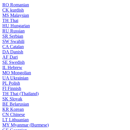
RO
Romanian
CK
kurdish
MS
Malaysian
TH
Thai
HU
Hungarian
RU
Russian
SR
Serbian
SW
Swahili
CA
Catalan
DA
Danish
AF
Dari
SE
Swedish
IL
Hebrew
MO
Mongolian
UA
Ukrainian
PL
Polish
FI
Finnish
TH
Thai (Thailand)
SK
Slovak
BE
Belarusian
KR
Korean
CN
Chinese
LT
Lithuanian
MY
Myanmar (Burmese)