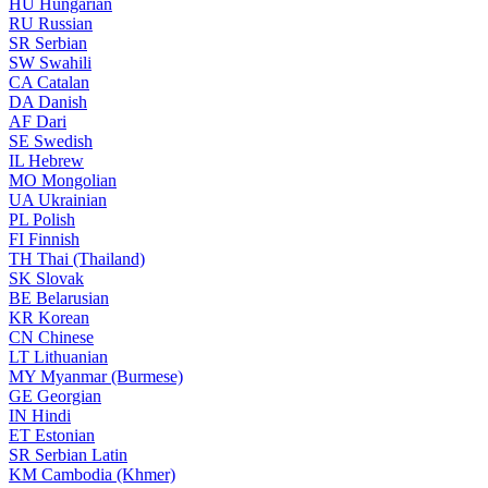
HU
Hungarian
RU
Russian
SR
Serbian
SW
Swahili
CA
Catalan
DA
Danish
AF
Dari
SE
Swedish
IL
Hebrew
MO
Mongolian
UA
Ukrainian
PL
Polish
FI
Finnish
TH
Thai (Thailand)
SK
Slovak
BE
Belarusian
KR
Korean
CN
Chinese
LT
Lithuanian
MY
Myanmar (Burmese)
GE
Georgian
IN
Hindi
ET
Estonian
SR
Serbian Latin
KM
Cambodia (Khmer)