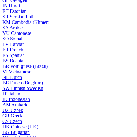
GE
Georgian
IN
Hindi
ET
Estonian
SR
Serbian Latin
KM
Cambodia (Khmer)
SA
Arabic
YU
Cantonese
SO
Somali
LV
Latvian
FR
French
ES
Spanish
BS
Bosnian
BR
Portuguese (Brazil)
VI
Vietnamese
NL
Dutch
BE
Dutch (Belgium)
SW
Finnish Swedish
IT
Italian
ID
Indonesian
AM
Amharic
UZ
Uzbek
GR
Greek
CS
Czech
HK
Chinese (HK)
BG
Bulgarian