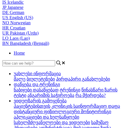
IS
Icelandic
JP
Japanese
DE
German
US
English (US)
NO
Norwegian
HR
Croatian
UR
Pakistan (Urdu)
LO
Laos (Lao)
BN
Bangladesh (Bengali)
Home
უახლესი ინფორმაცია
მალე
ბიულეტენები
პირდაპირი განახლებები
დაწყება და ტრენინგი
ნაბიჯები დასაწყებად
ტრენინგი
წინასწარი ზარის
ტესტი
ანგარიშის საჭიროება
რა მჭირდება?
ვიდეოზარის გამოყენება
პაციენტებისთვის
კლინიკის საინფორმაციო დაფა
დისტანციური ფიზიოლოგიური მონიტორინგი
აპლიკაციები და ხელსაწყოები
სახელმძღვანელოები და ვიდეოები
სამუშაო
პროცესები
ადმინისტრაცია
მოსაცდელი ზონა