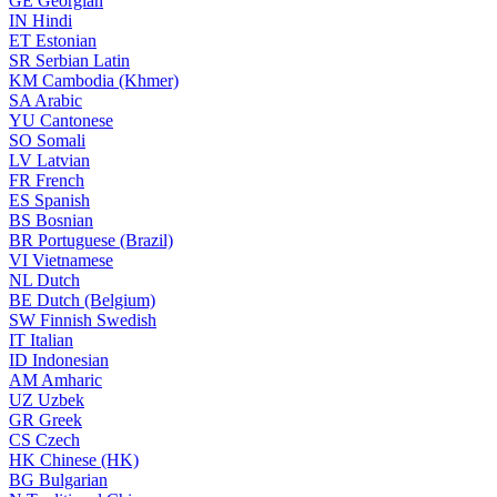
GE
Georgian
IN
Hindi
ET
Estonian
SR
Serbian Latin
KM
Cambodia (Khmer)
SA
Arabic
YU
Cantonese
SO
Somali
LV
Latvian
FR
French
ES
Spanish
BS
Bosnian
BR
Portuguese (Brazil)
VI
Vietnamese
NL
Dutch
BE
Dutch (Belgium)
SW
Finnish Swedish
IT
Italian
ID
Indonesian
AM
Amharic
UZ
Uzbek
GR
Greek
CS
Czech
HK
Chinese (HK)
BG
Bulgarian