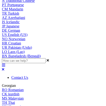
N
Traditional Chinese
PT
Portuguese
CM
Mandarin
TR
Turkish
AZ
Azerbaijani
IS
Icelandic
JP
Japanese
DE
German
US
English (US)
NO
Norwegian
HR
Croatian
UR
Pakistan (Urdu)
LO
Laos (Lao)
BN
Bangladesh (Bengali)
Contact Us
Georgian
RO
Romanian
CK
kurdish
MS
Malaysian
TH
Thai