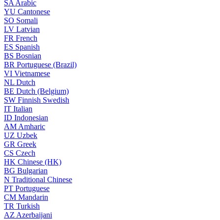
SA
Arabic
YU
Cantonese
SO
Somali
LV
Latvian
FR
French
ES
Spanish
BS
Bosnian
BR
Portuguese (Brazil)
VI
Vietnamese
NL
Dutch
BE
Dutch (Belgium)
SW
Finnish Swedish
IT
Italian
ID
Indonesian
AM
Amharic
UZ
Uzbek
GR
Greek
CS
Czech
HK
Chinese (HK)
BG
Bulgarian
N
Traditional Chinese
PT
Portuguese
CM
Mandarin
TR
Turkish
AZ
Azerbaijani