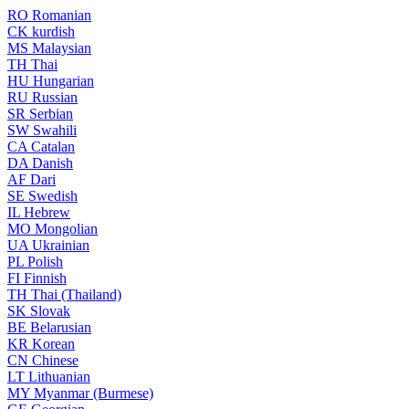
RO
Romanian
CK
kurdish
MS
Malaysian
TH
Thai
HU
Hungarian
RU
Russian
SR
Serbian
SW
Swahili
CA
Catalan
DA
Danish
AF
Dari
SE
Swedish
IL
Hebrew
MO
Mongolian
UA
Ukrainian
PL
Polish
FI
Finnish
TH
Thai (Thailand)
SK
Slovak
BE
Belarusian
KR
Korean
CN
Chinese
LT
Lithuanian
MY
Myanmar (Burmese)