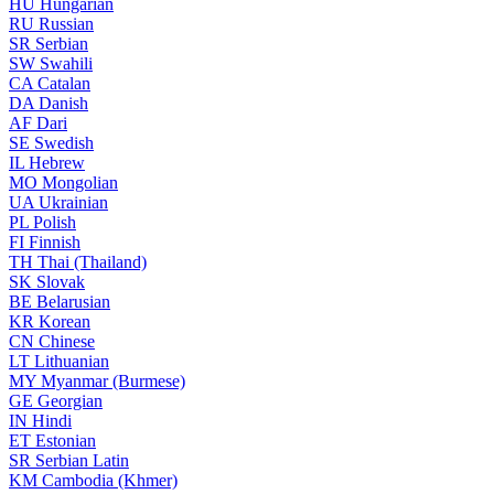
HU
Hungarian
RU
Russian
SR
Serbian
SW
Swahili
CA
Catalan
DA
Danish
AF
Dari
SE
Swedish
IL
Hebrew
MO
Mongolian
UA
Ukrainian
PL
Polish
FI
Finnish
TH
Thai (Thailand)
SK
Slovak
BE
Belarusian
KR
Korean
CN
Chinese
LT
Lithuanian
MY
Myanmar (Burmese)
GE
Georgian
IN
Hindi
ET
Estonian
SR
Serbian Latin
KM
Cambodia (Khmer)