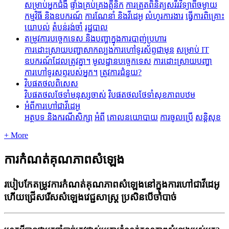
សម្រាប់អ្នកជំងឺ
ផ្ទាំងគ្រប់គ្រងគ្លីនិក
ការត្រួតពិនិត្យសរីរវិទ្យាពីចម្ងាយ
កម្មវិធី និងឧបករណ៍
ការណែនាំ និងវីដេអូ
លំហូរការងារ
ធ្វើការពិគ្រោះ
យោបល់
តំបន់រង់ចាំ
រដ្ឋបាល
តម្រូវការបច្ចេកទេស និងបញ្ហាក្នុងការបាញ់ប្រហារ
ការដោះស្រាយបញ្ហាសាកល្បងការហៅទូរស័ព្ទជាមុន
សម្រាប់ IT
ឧបករណ៍ដែលត្រូវគ្នា។
មូលដ្ឋានបច្ចេកទេស
ការដោះស្រាយបញ្ហា
ការហៅទូរសព្ទរបស់អ្នក។
ត្រូវការជំនួយ?
វិបផតថលពិសេស
វិបផតថលថែទាំមនុស្សចាស់
វិបផតថលថែទាំសុខភាពបឋម
អំពីការហៅជាវីដេអូ
អត្ថបទ និងករណីសិក្សា
អំពី
គោលនយោបាយ
ការចូលប្រើ
សន្តិសុខ
+ More
ការកំណត់គុណភាពសំឡេង
របៀបកែតម្រូវការកំណត់គុណភាពសំឡេងនៅក្នុងការហៅជាវីដេអូ
ហើយជ្រើសរើសសំឡេងវេជ្ជសាស្រ្ត ប្រសិនបើចាំបាច់