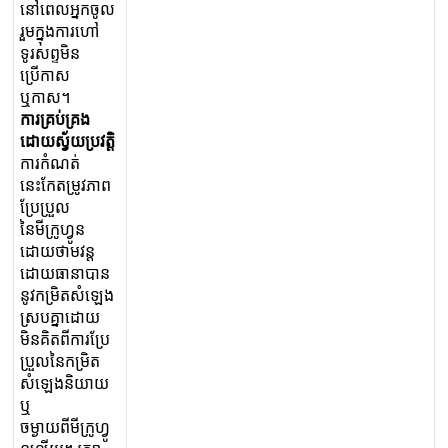
ន
ព
ល
អ
ក
ច
ល
រ
ម
ក
ង
ក
រ
ហ
ទ
រ
ស
ព
ម
ន
ប
ក
ស
ឬ
ក
ស
។
ក
រ
គ
ប
គ
ង
ដ
យ
ស
យ
ប
វ
ត
ក
រ
ក
ណ
ត
ន
ក
ត
ម
វ
ភ
ព
ប
ប
ល
ន
ម
ក
ហ
ន
ដ
យ
ថ
ម
វ
ន
ដ
យ
ធ
ន
ប
ន
ន
វ
ក
ម
ត
ស
ឡ
ង
ស
ប
គ
ដ
យ
ម
ន
គ
ត
ព
ក
រ
ប
ប
ល
ន
ក
ម
ត
ស
ឡ
ង
ន
យ
យ
ឬ
ច
ម
យ
ព
ម
ក
ហ