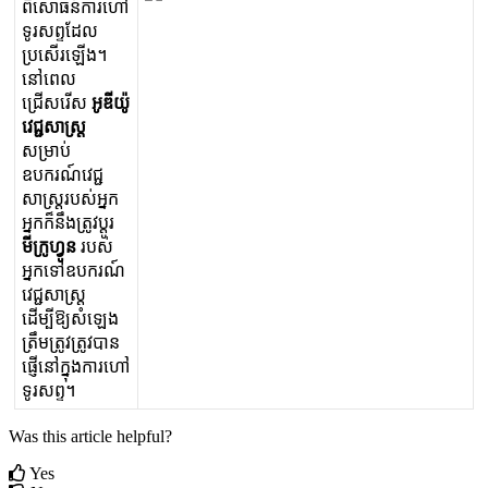
ព
ស
ធ
ន
ក
រ
ហ
ទ
រ
ស
ព
ដ
ល
ប
ស
រ
ឡ
ង
។
ន
ព
ល
ជ
ស
រ
ស
អ
ឌ
យ
វ
ជ
ស
ស
ស
ម
ប
ឧ
ប
ក
រ
ណ
វ
ជ
ស
ស
រ
ប
ស
អ
ក
អ
ក
ក
ន
ង
ត
វ
ប
រ
ម
ក
ហ
ន
រ
ប
ស
អ
ក
ទ
ឧ
ប
ក
រ
ណ
វ
ជ
ស
ស
ដ
ម
ឱ
ស
ឡ
ង
ត
ម
ត
វ
ត
វ
ប
ន
ផ
ន
ក
ង
ក
រ
ហ
ទ
រ
ស
ព
។
Was this article helpful?
Yes