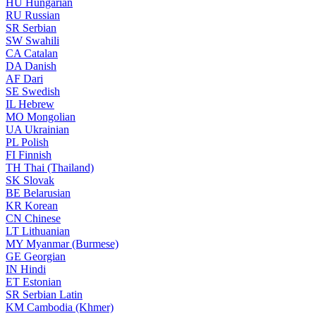
HU
Hungarian
RU
Russian
SR
Serbian
SW
Swahili
CA
Catalan
DA
Danish
AF
Dari
SE
Swedish
IL
Hebrew
MO
Mongolian
UA
Ukrainian
PL
Polish
FI
Finnish
TH
Thai (Thailand)
SK
Slovak
BE
Belarusian
KR
Korean
CN
Chinese
LT
Lithuanian
MY
Myanmar (Burmese)
GE
Georgian
IN
Hindi
ET
Estonian
SR
Serbian Latin
KM
Cambodia (Khmer)