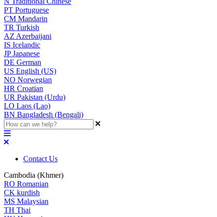
N
Traditional Chinese
PT
Portuguese
CM
Mandarin
TR
Turkish
AZ
Azerbaijani
IS
Icelandic
JP
Japanese
DE
German
US
English (US)
NO
Norwegian
HR
Croatian
UR
Pakistan (Urdu)
LO
Laos (Lao)
BN
Bangladesh (Bengali)
Contact Us
Cambodia (Khmer)
RO
Romanian
CK
kurdish
MS
Malaysian
TH
Thai