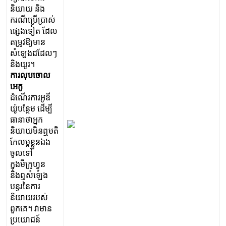
ន
យ
យ
ន
ង
ក
រ
ណ
ប
ប
ស
ផ
ង
ទ
ត
ដ
ល
ត
ម
វ
ឱ
ម
ន
ស
ឡ
ង
ដ
ដ
ល
ៗ
ន
ង
យ
រ
។
ក
រ
ល
ប
ច
ល
អ
ក
ដ
ណ
រ
ក
រ
អ
ឌ
យ
ប
ន
ម
ដ
ម
ធ
ន
ថ
អ
ក
ន
យ
យ
ម
ន
ឮ
ម
ត
ក
ល
ម
ខ
ន
ឯ
ង
ច
ល
ទ
ក
ង
ម
ក
ហ
ន
ន
ង
ឮ
ស
ឡ
ង
ប
ន
រ
ន
ក
រ
ន
យ
យ
រ
ប
ស
ព
ក
គ
។
វ
ម
ន
ប
យ
ជ
ន