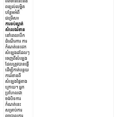
ព
ត
ម
ន
ន
ន
ង
ព
ន
ល
ល
ម
ត
ប
ន
ម
អ
ព
ជ
ម
ស
៖
ក
រ
ទ
ប
ស
ត
ស
ល
ង
រ
ខ
ន
ន
ព
ល
ប
ក
ដ
ណ
រ
ក
រ
ក
រ
ក
ណ
ត
ន
ដ
ក
ស
ឡ
ង
ដ
ដ
ល
ៗ
ច
ញ
ព
ស
ឡ
ង
ដ
ល
ត
វ
ប
ន
ផ
ដ
ម
ក
ត
ប
ន
យ
ក
រ
រ
ខ
ន
ព
ស
ឡ
ង
ផ
ខ
ង
ក
យ
។
អ
ក
ប
ហ
ល
ជ
ច
ង
ប
ទ
ក
រ
ក
ណ
ត
ន
ស
ម
ប
ក
រ
ព
ប
ល
ក
រ