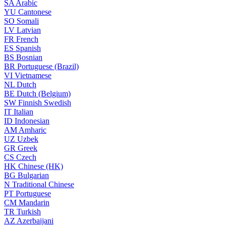
SA
Arabic
YU
Cantonese
SO
Somali
LV
Latvian
FR
French
ES
Spanish
BS
Bosnian
BR
Portuguese (Brazil)
VI
Vietnamese
NL
Dutch
BE
Dutch (Belgium)
SW
Finnish Swedish
IT
Italian
ID
Indonesian
AM
Amharic
UZ
Uzbek
GR
Greek
CS
Czech
HK
Chinese (HK)
BG
Bulgarian
N
Traditional Chinese
PT
Portuguese
CM
Mandarin
TR
Turkish
AZ
Azerbaijani