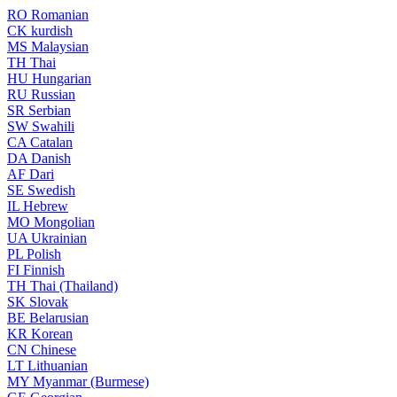
RO
Romanian
CK
kurdish
MS
Malaysian
TH
Thai
HU
Hungarian
RU
Russian
SR
Serbian
SW
Swahili
CA
Catalan
DA
Danish
AF
Dari
SE
Swedish
IL
Hebrew
MO
Mongolian
UA
Ukrainian
PL
Polish
FI
Finnish
TH
Thai (Thailand)
SK
Slovak
BE
Belarusian
KR
Korean
CN
Chinese
LT
Lithuanian
MY
Myanmar (Burmese)