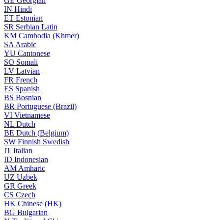
GE
Georgian
IN
Hindi
ET
Estonian
SR
Serbian Latin
KM
Cambodia (Khmer)
SA
Arabic
YU
Cantonese
SO
Somali
LV
Latvian
FR
French
ES
Spanish
BS
Bosnian
BR
Portuguese (Brazil)
VI
Vietnamese
NL
Dutch
BE
Dutch (Belgium)
SW
Finnish Swedish
IT
Italian
ID
Indonesian
AM
Amharic
UZ
Uzbek
GR
Greek
CS
Czech
HK
Chinese (HK)
BG
Bulgarian