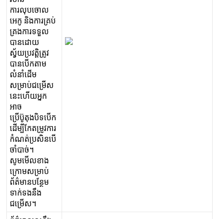
ក
រ
ល
ប
ច
ល
អ
ក
ន
ង
ក
រ
គ
ប
គ
ង
ក
រ
ទ
ទ
ល
ប
ន
ដ
យ
ស
យ
ប
វ
ត
ត
វ
ប
ន
ប
ក
ត
ម
ល
ន
ដ
ម
ស
ម
ប
ជ
ម
ស
ន
ហ
យ
អ
ក
អ
ច
ប
ប
ត
ង
ប
ទ
ប
ក
ដ
ម
ក
ត
ម
វ
ក
រ
ក
ណ
ត
ប
ស
ន
ប
ច
ប
ច
។
ស
ម
ម
ល
ខ
ង
ក
ម
ស
ម
ប
ព
ត
ម
ន
ប
ន
ម
ទ
ក
ទ
ង
ន
ង
ជ
ម
ស
។