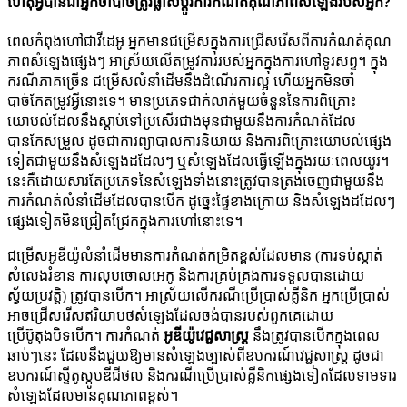
ហ
ត
អ
ប
ន
ជ
អ
ក
ច
ប
ច
ត
វ
ផ
ស
ប
រ
ក
រ
ក
ណ
ត
គ
ណ
ភ
ព
ស
ឡ
ង
រ
ប
ស
អ
ក
?
ព
ល
ក
ព
ង
ហ
ជ
វ
ដ
អ
អ
ក
ម
ន
ជ
ម
ស
ក
ង
ក
រ
ជ
ស
រ
ស
ព
ក
រ
ក
ណ
ត
គ
ណ
ភ
ព
ស
ឡ
ង
ផ
ង
ៗ
អ
ស
យ
ល
ត
ម
វ
ក
រ
រ
ប
ស
អ
ក
ក
ង
ក
រ
ហ
ទ
រ
ស
ព
។
ក
ង
ក
រ
ណ
ភ
គ
ច
ន
ជ
ម
ស
ល
ន
ដ
ម
ន
ង
ដ
ណ
រ
ក
រ
ល
ហ
យ
អ
ក
ម
ន
ច
ប
ច
ក
ត
ម
វ
អ
ន
ទ
។
ម
ន
ប
ភ
ទ
ជ
ក
ល
ក
ម
យ
ច
ន
ន
ន
ក
រ
ព
គ
យ
ប
ល
ដ
ល
ន
ង
ស
ប
ទ
ប
ស
រ
ជ
ង
ម
ន
ជ
ម
យ
ន
ង
ក
រ
ក
ណ
ត
ដ
ល
ប
ន
ក
ស
ម
ល
ដ
ច
ជ
ក
រ
ព
ប
ល
ក
រ
ន
យ
យ
ន
ង
ក
រ
ព
គ
យ
ប
ល
ផ
ង
ទ
ត
ជ
ម
យ
ន
ង
ស
ឡ
ង
ដ
ដ
ល
ៗ
ឬ
ស
ឡ
ង
ដ
ល
ធ
ឡ
ង
ក
ង
រ
យ
ព
ល
យ
រ
។
ន
គ
ដ
យ
ស
រ
ត
ប
ភ
ទ
ន
ស
ឡ
ង
ទ
ង
ន
ត
វ
ប
ន
ត
ង
ច
ញ
ជ
ម
យ
ន
ង
ក
រ
ក
ណ
ត
ល
ន
ដ
ម
ដ
ល
ប
ន
ប
ក
ដ
ច
ផ
ខ
ង
ក
យ
ន
ង
ស
ឡ
ង
ដ
ដ
ល
ៗ
ផ
ង
ទ
ត
ម
ន
ជ
ត
ជ
ក
ក
ង
ក
រ
ហ
ន
ទ
។
ជ
ម
ស
អ
ឌ
យ
ល
ន
ដ
ម
ម
ន
ក
រ
ក
ណ
ត
ក
ម
ត
ខ
ស
ដ
ល
ម
ន
(
ក
រ
ទ
ប
ស
ត
ស
ល
ង
រ
ខ
ន
ក
រ
ល
ប
ច
ល
អ
ក
ន
ង
ក
រ
គ
ប
គ
ង
ក
រ
ទ
ទ
ល
ប
ន
ដ
យ
ស
យ
ប
វ
ត
)
ត
វ
ប
ន
ប
ក
។
អ
ស
យ
ល
ក
រ
ណ
ប
ប
ស
គ
ន
ក
អ
ក
ប
ប
ស
អ
ច
ជ
ស
រ
ស
ឥ
រ
យ
ប
ថ
ស
ឡ
ង
ដ
ល
ច
ង
ប
ន
រ
ប
ស
ព
ក
គ
ដ
យ
ប
ប
ត
ង
ប
ទ
ប
ក
។
ក
រ
ក
ណ
ត
អ
ឌ
យ
វ
ជ
ស
ស
ន
ង
ត
វ
ប
ន
ប
ក
ក
ង
ព
ល
ឆ
ប
ៗ
ន
ដ
ល
ន
ង
ជ
យ
ឱ
ម
ន
ស
ឡ
ង
ច
ស
ព
ឧ
ប
ក
រ
ណ
វ
ជ
ស
ស
ដ
ច
ជ
ឧ
ប
ក
រ
ណ
ស
ត
ស
ប
ឌ
ជ
ថ
ល
ន
ង
ក
រ
ណ
ប
ប
ស
គ
ន
ក
ផ
ង
ទ
ត
ដ
ល
ទ
ម
ទ
រ
ស
ឡ
ង
ដ
ល
ម
ន
គ
ណ
ភ
ព
ខ
ស
។