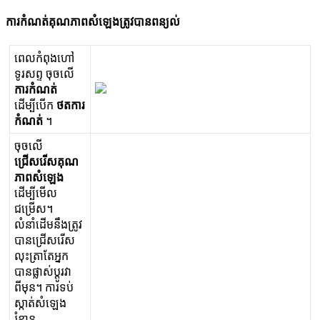
ក
រ
ក
ណ
ត
គ
ណ
ភ
ព
ស
ឡ
ង
ត
វ
ប
ន
ព
ន
ល
ព
ល
ក
ព
ង
ហ
ទ
រ
ស
ព
ច
ច
ល
ក
រ
ក
ណ
ត
ដ
ម
ប
ក
ថ
ត
ក
រ
ក
ណ
ត
។
ច
ច
ល
ជ
ស
រ
ស
គ
ណ
ភ
ព
ស
ឡ
ង
ដ
ម
ម
ល
ជ
ម
ស
។
ល
ន
ដ
ម
ន
ង
ត
វ
ប
ន
ជ
ស
រ
ស
ល
ត
ត
អ
ក
ប
ន
ផ
ស
ប
រ
វ
ព
ម
ន
។
ក
រ
ទ
ប
ស
ត
ស
ឡ
ង
រ
ខ
ន