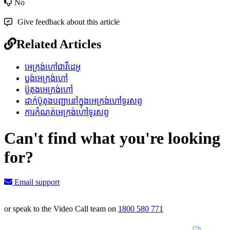
No
Give feedback about this article
Related Articles
អេក្រង់ហៅជាវីដេអូ
ប្លង់អេក្រង់ហៅ
ប៊ូតុងអេក្រង់ហៅ
ដាក់ប៊ូតុងបញ្ជានៅក្នុងអេក្រង់ហៅទូរសព្ទ
ការកំណត់អេក្រង់ហៅទូរសព្ទ
Can't find what you're looking
for?
Email support
or speak to the Video Call team on
1800 580 771