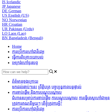
IS
Icelandic
JP
Japanese
DE
German
US
English (US)
NO
Norwegian
HR
Croatian
UR
Pakistan (Urdu)
LO
Laos (Lao)
BN
Bangladesh (Bengali)
Home
ការប្រើការហៅជាវីដេអូ
ធ្វើការពិគ្រោះយោបល់
អេក្រង់ហៅទូរសព្ទ
ព័ត៌មានចុងក្រោយ
មកដល់ឆាប់ៗនេះ
ព្រឹត្តិបត្រ
បច្ចុប្បន្នភាពបន្តផ្ទាល់
ការចាប់ផ្តើម និងការបណ្តុះបណ្តាល
ជំហានសម្រាប់ការចាប់ផ្តើម
ការបណ្តុះបណ្តាល
ការធ្វើតេស្តហៅជាមុន
ត្រូវការគណនីមួយ។
តើខ្ញុំត្រូវការអ្វី?
ការប្រើការហៅជាវីដេអូ