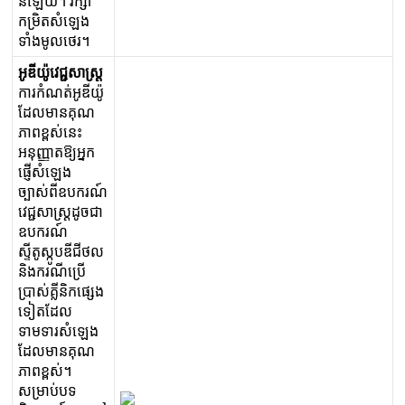
ន
ឡ
យ
។
រ
ក
ក
ម
ត
ស
ឡ
ង
ទ
ង
ម
ល
ថ
រ
។
អ
ឌ
យ
វ
ជ
ស
ស
ក
រ
ក
ណ
ត
អ
ឌ
យ
ដ
ល
ម
ន
គ
ណ
ភ
ព
ខ
ស
ន
អ
ន
ញ
ត
ឱ
អ
ក
ផ
ស
ឡ
ង
ច
ស
ព
ឧ
ប
ក
រ
ណ
វ
ជ
ស
ស
ដ
ច
ជ
ឧ
ប
ក
រ
ណ
ស
ត
ស
ប
ឌ
ជ
ថ
ល
ន
ង
ក
រ
ណ
ប
ប
ស
គ
ន
ក
ផ
ង
ទ
ត
ដ
ល
ទ
ម
ទ
រ
ស
ឡ
ង
ដ
ល
ម
ន
គ
ណ
ភ
ព
ខ
ស
។
ស
ម
ប
ប
ទ