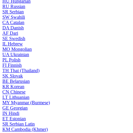
HU
Hungarian
RU
Russian
SR
Serbian
SW
Swahili
CA
Catalan
DA
Danish
AF
Dari
SE
Swedish
IL
Hebrew
MO
Mongolian
UA
Ukrainian
PL
Polish
FI
Finnish
TH
Thai (Thailand)
SK
Slovak
BE
Belarusian
KR
Korean
CN
Chinese
LT
Lithuanian
MY
Myanmar (Burmese)
GE
Georgian
IN
Hindi
ET
Estonian
SR
Serbian Latin
KM
Cambodia (Khmer)