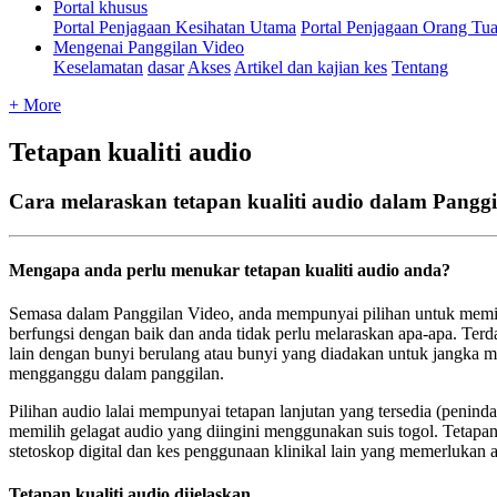
Portal khusus
Portal Penjagaan Kesihatan Utama
Portal Penjagaan Orang Tu
Mengenai Panggilan Video
Keselamatan
dasar
Akses
Artikel dan kajian kes
Tentang
+ More
Tetapan kualiti audio
Cara melaraskan tetapan kualiti audio dalam Panggi
Mengapa
anda
perlu
menukar
tetapan
kualiti
audio
anda
?
Semasa
dalam
Panggilan
Video
,
anda
mempunyai
pilihan
untuk
memi
berfungsi
dengan
baik
dan
anda
tidak
perlu
melaraskan
apa
-
apa
.
Terd
lain
dengan
bunyi
berulang
atau
bunyi
yang
diadakan
untuk
jangka
m
mengganggu
dalam
panggilan
.
Pilihan
audio
lalai
mempunyai
tetapan
lanjutan
yang
tersedia
(
peninda
memilih
gelagat
audio
yang
diingini
menggunakan
suis
togol
.
Tetapa
stetoskop
digital
dan
kes
penggunaan
klinikal
lain
yang
memerlukan
Tetapan
kualiti
audio
dijelaskan