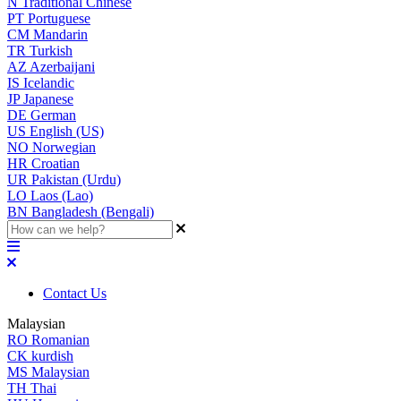
N
Traditional Chinese
PT
Portuguese
CM
Mandarin
TR
Turkish
AZ
Azerbaijani
IS
Icelandic
JP
Japanese
DE
German
US
English (US)
NO
Norwegian
HR
Croatian
UR
Pakistan (Urdu)
LO
Laos (Lao)
BN
Bangladesh (Bengali)
Contact Us
Malaysian
RO
Romanian
CK
kurdish
MS
Malaysian
TH
Thai