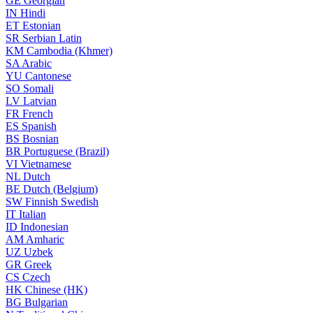
GE
Georgian
IN
Hindi
ET
Estonian
SR
Serbian Latin
KM
Cambodia (Khmer)
SA
Arabic
YU
Cantonese
SO
Somali
LV
Latvian
FR
French
ES
Spanish
BS
Bosnian
BR
Portuguese (Brazil)
VI
Vietnamese
NL
Dutch
BE
Dutch (Belgium)
SW
Finnish Swedish
IT
Italian
ID
Indonesian
AM
Amharic
UZ
Uzbek
GR
Greek
CS
Czech
HK
Chinese (HK)
BG
Bulgarian