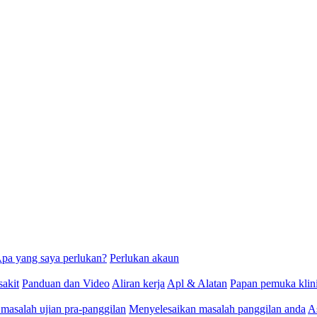
pa yang saya perlukan?
Perlukan akaun
akit
Panduan dan Video
Aliran kerja
Apl & Alatan
Papan pemuka klin
masalah ujian pra-panggilan
Menyelesaikan masalah panggilan anda
A