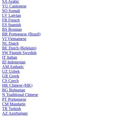
SA
Arabic
YU
Cantonese
SO
Somali
LV
Latvian
FR
French
ES
Spanish
BS
Bosnian
BR
Portuguese (Brazil)
VI
Vietnamese
NL
Dutch
BE
Dutch (Belgium)
SW
Finnish Swedish
IT
Italian
ID
Indonesian
AM
Amharic
UZ
Uzbek
GR
Greek
CS
Czech
HK
Chinese (HK)
BG
Bulgarian
N
Traditional Chinese
PT
Portuguese
CM
Mandarin
TR
Turkish
AZ
Azerbaijani