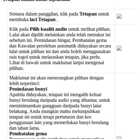
Semasa
dalam
panggilan
,
klik
pada
Tetapan
untuk
membuka
laci
Tetapan
.
Klik
pada
Pilih
kualiti
audio
untuk
melihat
pilihan
.
Lalai
akan
dipilih
melainkan
anda
telah
menukar
ini
sebelum
ini
.
Penindasan
hingar
,
Pembatalan
gema
dan
Kawalan
perolehan
automatik
didayakan
secara
lalai
untuk
pilihan
ini
dan
anda
boleh
menggunakan
suis
togol
untuk
melaraskan
tetapan
,
jika
perlu
.
Lihat
di
bawah
untuk
maklumat
lanjut
mengenai
pilihan
.
Maklumat
ini
akan
menerangkan
pilihan
dengan
lebih
terperinci
:
Penindasan
bunyi
Apabila
didayakan
,
tetapan
ini
mengalih
keluar
bunyi
berulang
daripada
audio
yang
dihantar
,
untuk
meminimumkan
gangguan
daripada
bunyi
latar
belakang
.
Anda
mungkin
mahu
melumpuhkan
tetapan
ini
untuk
terapi
pertuturan
dan
kes
penggunaan
lain
yang
memerlukan
bunyi
berulang
dan
tahan
lama
.
Pembatalan
gema