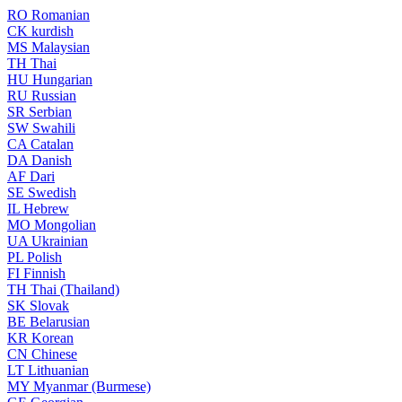
RO
Romanian
CK
kurdish
MS
Malaysian
TH
Thai
HU
Hungarian
RU
Russian
SR
Serbian
SW
Swahili
CA
Catalan
DA
Danish
AF
Dari
SE
Swedish
IL
Hebrew
MO
Mongolian
UA
Ukrainian
PL
Polish
FI
Finnish
TH
Thai (Thailand)
SK
Slovak
BE
Belarusian
KR
Korean
CN
Chinese
LT
Lithuanian
MY
Myanmar (Burmese)