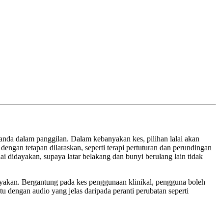
anda
dalam
panggilan
.
Dalam
kebanyakan
kes
,
pilihan
lalai
akan
dengan
tetapan
dilaraskan
,
seperti
terapi
pertuturan
dan
perundingan
lai
didayakan
,
supaya
latar
belakang
dan
bunyi
berulang
lain
tidak
yakan
.
Bergantung
pada
kes
penggunaan
klinikal
,
pengguna
boleh
tu
dengan
audio
yang
jelas
daripada
peranti
perubatan
seperti