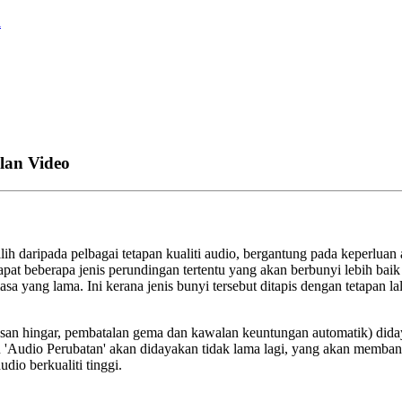
a
lan Video
lih
daripada
pelbagai
tetapan
kualiti
audio
,
bergantung
pada
keperluan
apat
beberapa
jenis
perundingan
tertentu
yang
akan
berbunyi
lebih
baik
asa
yang
lama
.
Ini
kerana
jenis
bunyi
tersebut
ditapis
dengan
tetapan
la
san
hingar
,
pembatalan
gema
dan
kawalan
keuntungan
automatik
)
dida
n
'
Audio
Perubatan
'
akan
didayakan
tidak
lama
lagi
,
yang
akan
memban
audio
berkualiti
tinggi
.