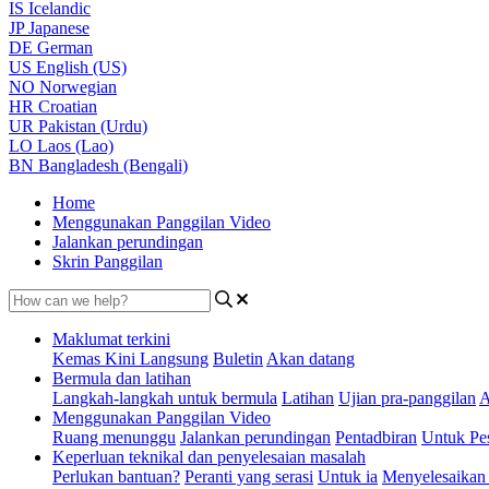
IS
Icelandic
JP
Japanese
DE
German
US
English (US)
NO
Norwegian
HR
Croatian
UR
Pakistan (Urdu)
LO
Laos (Lao)
BN
Bangladesh (Bengali)
Home
Menggunakan Panggilan Video
Jalankan perundingan
Skrin Panggilan
Maklumat terkini
Kemas Kini Langsung
Buletin
Akan datang
Bermula dan latihan
Langkah-langkah untuk bermula
Latihan
Ujian pra-panggilan
A
Menggunakan Panggilan Video
Ruang menunggu
Jalankan perundingan
Pentadbiran
Untuk Pes
Keperluan teknikal dan penyelesaian masalah
Perlukan bantuan?
Peranti yang serasi
Untuk ia
Menyelesaikan 