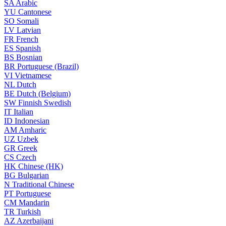
SA
Arabic
YU
Cantonese
SO
Somali
LV
Latvian
FR
French
ES
Spanish
BS
Bosnian
BR
Portuguese (Brazil)
VI
Vietnamese
NL
Dutch
BE
Dutch (Belgium)
SW
Finnish Swedish
IT
Italian
ID
Indonesian
AM
Amharic
UZ
Uzbek
GR
Greek
CS
Czech
HK
Chinese (HK)
BG
Bulgarian
N
Traditional Chinese
PT
Portuguese
CM
Mandarin
TR
Turkish
AZ
Azerbaijani