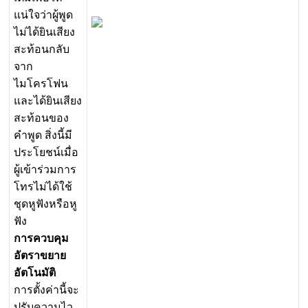
แ
น
ใ
จ
ว
า
ผ
พ
ด
ไ
ม
ไ
ด
ย
น
เ
ส
ย
ง
ส
ะ
ท
อ
น
ก
ล
บ
จ
า
ก
ไ
ม
โ
ค
ร
โ
ฟ
น
แ
ล
ะ
ไ
ด
ย
น
เ
ส
ย
ง
ส
ะ
ท
อ
น
ข
อ
ง
ค
พ
ด
ส
ง
น
ม
ป
ร
ะ
โ
ย
ช
น
เ
ม
อ
ผ
เ
ข
า
ร
ว
ม
ก
า
ร
โ
ท
ร
ไ
ม
ไ
ด
ใ
ช
ช
ด
ห
ฟ
ง
ห
ร
อ
ห
ฟ
ง
ก
า
ร
ค
ว
บ
ค
ม
อ
ต
ร
า
ข
ย
า
ย
อ
ต
โ
น
ม
ต
ก
า
ร
ต
ง
ค
า
น
จ
ะ
ป
ร
บ
ค
ว
า
ม
ไ
ว