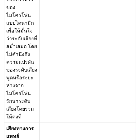
ข
อ
ง
ไ
ม
โ
ค
ร
โ
ฟ
น
แ
บ
บ
ไ
ด
น
า
ม
ก
เ
พ
อ
ใ
ห
ม
น
ใ
จ
ว
า
ร
ะ
ด
บ
เ
ส
ย
ง
ท
ส
ม
เ
ส
ม
อ
โ
ด
ย
ไ
ม
ค
น
ง
ถ
ง
ค
ว
า
ม
แ
ป
ร
ผ
น
ข
อ
ง
ร
ะ
ด
บ
เ
ส
ย
ง
พ
ด
ห
ร
อ
ร
ะ
ย
ะ
ห
า
ง
จ
า
ก
ไ
ม
โ
ค
ร
โ
ฟ
น
ร
ก
ษ
า
ร
ะ
ด
บ
เ
ส
ย
ง
โ
ด
ย
ร
ว
ม
ใ
ห
ค
ง
ท
เ
ส
ย
ง
ท
า
ง
ก
า
ร
แ
พ
ท
ย