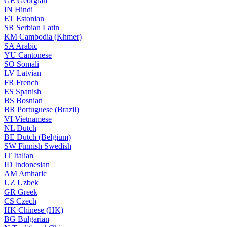
GE
Georgian
IN
Hindi
ET
Estonian
SR
Serbian Latin
KM
Cambodia (Khmer)
SA
Arabic
YU
Cantonese
SO
Somali
LV
Latvian
FR
French
ES
Spanish
BS
Bosnian
BR
Portuguese (Brazil)
VI
Vietnamese
NL
Dutch
BE
Dutch (Belgium)
SW
Finnish Swedish
IT
Italian
ID
Indonesian
AM
Amharic
UZ
Uzbek
GR
Greek
CS
Czech
HK
Chinese (HK)
BG
Bulgarian