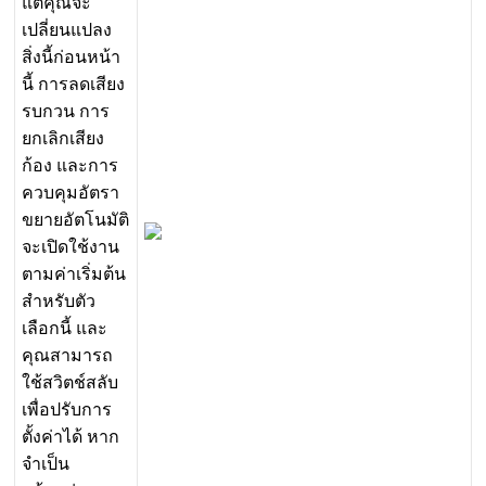
แ
ต
ค
ณ
จ
ะ
เ
ป
ล
ย
น
แ
ป
ล
ง
ส
ง
น
ก
อ
น
ห
น
า
น
ก
า
ร
ล
ด
เ
ส
ย
ง
ร
บ
ก
ว
น
ก
า
ร
ย
ก
เ
ล
ก
เ
ส
ย
ง
ก
อ
ง
แ
ล
ะ
ก
า
ร
ค
ว
บ
ค
ม
อ
ต
ร
า
ข
ย
า
ย
อ
ต
โ
น
ม
ต
จ
ะ
เ
ป
ด
ใ
ช
ง
า
น
ต
า
ม
ค
า
เ
ร
ม
ต
น
ส
ห
ร
บ
ต
ว
เ
ล
อ
ก
น
แ
ล
ะ
ค
ณ
ส
า
ม
า
ร
ถ
ใ
ช
ส
ว
ต
ช
ส
ล
บ
เ
พ
อ
ป
ร
บ
ก
า
ร
ต
ง
ค
า
ไ
ด
ห
า
ก
จ
เ
ป
น