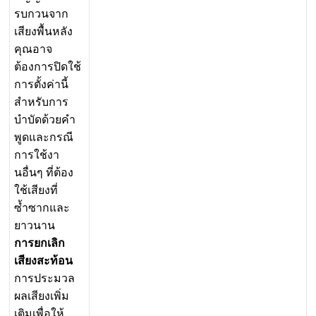
ร
บ
ก
ว
น
จ
า
ก
เ
ส
ย
ง
พ
น
ห
ล
ง
ค
ณ
อ
า
จ
ต
อ
ง
ก
า
ร
ป
ด
ใ
ช
ก
า
ร
ต
ง
ค
า
น
ส
ห
ร
บ
ก
า
ร
บ
บ
ด
ด
ว
ย
ค
พ
ด
แ
ล
ะ
ก
ร
ณ
ก
า
ร
ใ
ช
ง
า
น
อ
น
ๆ
ท
ต
อ
ง
ใ
ช
เ
ส
ย
ง
ท
ซ
ซ
า
ก
แ
ล
ะ
ย
า
ว
น
า
น
ก
า
ร
ย
ก
เ
ล
ก
เ
ส
ย
ง
ส
ะ
ท
อ
น
ก
า
ร
ป
ร
ะ
ม
ว
ล
ผ
ล
เ
ส
ย
ง
เ
พ
ม
เ
ต
ม
เ
พ
อ
ใ
ห