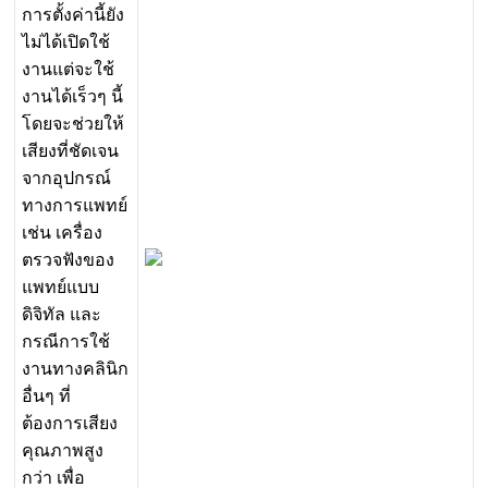
ก
า
ร
ต
ง
ค
า
น
ย
ง
ไ
ม
ไ
ด
เ
ป
ด
ใ
ช
ง
า
น
แ
ต
จ
ะ
ใ
ช
ง
า
น
ไ
ด
เ
ร
ว
ๆ
น
โ
ด
ย
จ
ะ
ช
ว
ย
ใ
ห
เ
ส
ย
ง
ท
ช
ด
เ
จ
น
จ
า
ก
อ
ป
ก
ร
ณ
ท
า
ง
ก
า
ร
แ
พ
ท
ย
เ
ช
น
เ
ค
ร
อ
ง
ต
ร
ว
จ
ฟ
ง
ข
อ
ง
แ
พ
ท
ย
แ
บ
บ
ด
จ
ท
ล
แ
ล
ะ
ก
ร
ณ
ก
า
ร
ใ
ช
ง
า
น
ท
า
ง
ค
ล
น
ก
อ
น
ๆ
ท
ต
อ
ง
ก
า
ร
เ
ส
ย
ง
ค
ณ
ภ
า
พ
ส
ง
ก
ว
า
เ
พ
อ