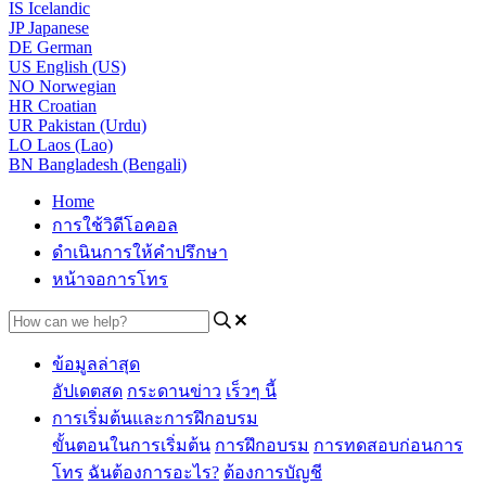
IS
Icelandic
JP
Japanese
DE
German
US
English (US)
NO
Norwegian
HR
Croatian
UR
Pakistan (Urdu)
LO
Laos (Lao)
BN
Bangladesh (Bengali)
Home
การใช้วิดีโอคอล
ดำเนินการให้คำปรึกษา
หน้าจอการโทร
ข้อมูลล่าสุด
อัปเดตสด
กระดานข่าว
เร็วๆ นี้
การเริ่มต้นและการฝึกอบรม
ขั้นตอนในการเริ่มต้น
การฝึกอบรม
การทดสอบก่อนการ
โทร
ฉันต้องการอะไร?
ต้องการบัญชี