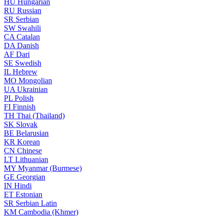
HU
Hungarian
RU
Russian
SR
Serbian
SW
Swahili
CA
Catalan
DA
Danish
AF
Dari
SE
Swedish
IL
Hebrew
MO
Mongolian
UA
Ukrainian
PL
Polish
FI
Finnish
TH
Thai (Thailand)
SK
Slovak
BE
Belarusian
KR
Korean
CN
Chinese
LT
Lithuanian
MY
Myanmar (Burmese)
GE
Georgian
IN
Hindi
ET
Estonian
SR
Serbian Latin
KM
Cambodia (Khmer)