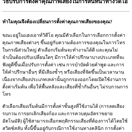
วิธีปรับการตั้งค่าคุณภาพเสียงในการสนทนาทางวิดีโอ
ท
ไ
ม
ค
ณ
จ
ง
ต
อ
ง
เ
ป
ล
ย
น
ก
า
ร
ต
ง
ค
า
ค
ณ
ภ
า
พ
เ
ส
ย
ง
ข
อ
ง
ค
ณ
?
ข
ณ
ะ
อ
ย
ใ
น
แ
ฮ
ง
เ
อ
า
ท
ว
ด
โ
อ
ค
ณ
ม
ต
ว
เ
ล
อ
ก
ใ
น
ก
า
ร
เ
ล
อ
ก
ก
า
ร
ต
ง
ค
า
ค
ณ
ภ
า
พ
เ
ส
ย
ง
ต
า
ง
ๆ
ข
น
อ
ย
ก
บ
ค
ว
า
ม
ต
อ
ง
ก
า
ร
ข
อ
ง
ค
ณ
ใ
น
ก
า
ร
โ
ท
ร
ใ
น
ก
ร
ณ
ส
ว
น
ใ
ห
ญ
ต
ว
เ
ล
อ
ก
เ
ร
ม
ต
น
จ
ะ
ท
ง
า
น
ไ
ด
ด
แ
ล
ะ
ค
ณ
ไ
ม
จ
เ
ป
น
ต
อ
ง
ป
ร
บ
เ
ป
ล
ย
น
ใ
ด
ๆ
ม
ก
า
ร
ใ
ห
ค
ป
ร
ก
ษ
า
บ
า
ง
ป
ร
ะ
เ
ภ
ท
ท
จ
ะ
ฟ
ง
ด
ด
ข
น
เ
ม
อ
ป
ร
บ
ก
า
ร
ต
ง
ค
า
เ
ช
น
ก
า
ร
บ
บ
ด
ด
ว
ย
ค
พ
ด
แ
ล
ะ
ก
า
ร
ใ
ห
ค
ป
ร
ก
ษ
า
อ
น
ๆ
ท
ม
เ
ส
ย
ง
ซ
ๆ
ห
ร
อ
เ
ส
ย
ง
ท
จ
ด
ข
น
เ
ป
น
เ
ว
ล
า
น
า
น
เ
น
อ
ง
จ
า
ก
เ
ส
ย
ง
ป
ร
ะ
เ
ภ
ท
เ
ห
ล
า
น
น
ถ
ก
ก
ร
อ
ง
อ
อ
ก
โ
ด
ย
เ
ป
ด
ใ
ช
ง
า
น
ก
า
ร
ต
ง
ค
า
เ
ร
ม
ต
น
เ
พ
อ
ใ
ห
พ
น
ห
ล
ง
แ
ล
ะ
เ
ส
ย
ง
ท
ซ
ก
น
อ
น
ๆ
ไ
ม
ร
บ
ก
ว
น
ก
า
ร
โ
ท
ร
ต
ว
เ
ล
อ
ก
เ
ส
ย
ง
เ
ร
ม
ต
น
ม
ก
า
ร
ต
ง
ค
า
ข
น
ส
ง
ท
ใ
ช
ง
า
น
ไ
ด
(
ก
า
ร
ล
ด
เ
ส
ย
ง
ร
บ
ก
ว
น
ก
า
ร
ย
ก
เ
ล
ก
เ
ส
ย
ง
ก
อ
ง
แ
ล
ะ
ก
า
ร
ค
ว
บ
ค
ม
อ
ต
ร
า
ข
ย
า
ย
อ
ต
โ
น
ม
ต
)
ผ
ใ
ช
ส
า
ม
า
ร
ถ
เ
ล
อ
ก
พ
ฤ
ต
ก
ร
ร
ม
เ
ส
ย
ง
ท
ต
อ
ง
ก
า
ร
ไ
ด
โ
ด
ย
ใ
ช
ส
ว
ต
ช
ส
ล
บ
ท
ง
น
ข
น
อ
ย
ก
บ
ก
ร
ณ
ก
า
ร
ใ
ช
ง
า
น
ท
า
ง
ค
ล
น
ก
ก
า
ร
ต
ง
ค
า