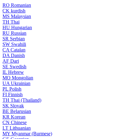
RO
Romanian
CK
kurdish
MS
Malaysian
TH
Thai
HU
Hungarian
RU
Russian
SR
Serbian
SW
Swahili
CA
Catalan
DA
Danish
AF
Dari
SE
Swedish
IL
Hebrew
MO
Mongolian
UA
Ukrainian
PL
Polish
FI
Finnish
TH
Thai (Thailand)
SK
Slovak
BE
Belarusian
KR
Korean
CN
Chinese
LT
Lithuanian
MY
Myanmar (Burmese)