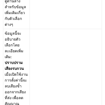
ด
ด
า
น
ล
า
ง
ส
ห
ร
บ
ข
อ
ม
ล
เ
พ
ม
เ
ต
ม
เ
ก
ย
ว
ก
บ
ต
ว
เ
ล
อ
ก
ต
า
ง
ๆ
ข
อ
ม
ล
น
จ
ะ
อ
ธ
บ
า
ย
ต
ว
เ
ล
อ
ก
โ
ด
ย
ล
ะ
เ
อ
ย
ด
เ
พ
ม
เ
ต
ม
:
ป
ร
า
บ
ป
ร
า
ม
เ
ส
ย
ง
ร
บ
ก
ว
น
เ
ม
อ
เ
ป
ด
ใ
ช
ง
า
น
ก
า
ร
ต
ง
ค
า
น
จ
ะ
ล
บ
เ
ส
ย
ง
ซ
อ
อ
ก
จ
า
ก
เ
ส
ย
ง
ท
ส
ง
เ
พ
อ
ล
ด
ส
ญ
ญ
า
ณ