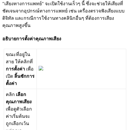
"
เ
ส
ย
ง
ท
า
ง
ก
า
ร
แ
พ
ท
ย
"
จ
ะ
เ
ป
ด
ใ
ช
ง
า
น
เ
ร
ว
ๆ
น
ซ
ง
จ
ะ
ช
ว
ย
ใ
ห
เ
ส
ย
ง
ท
ช
ด
เ
จ
น
จ
า
ก
อ
ป
ก
ร
ณ
ท
า
ง
ก
า
ร
แ
พ
ท
ย
เ
ช
น
เ
ค
ร
อ
ง
ต
ร
ว
จ
ฟ
ง
เ
ส
ย
ง
แ
บ
บ
ด
จ
ท
ล
แ
ล
ะ
ก
ร
ณ
ก
า
ร
ใ
ช
ง
า
น
ท
า
ง
ค
ล
น
ก
อ
น
ๆ
ท
ต
อ
ง
ก
า
ร
เ
ส
ย
ง
ค
ณ
ภ
า
พ
ส
ง
ข
น
อ
ธ
บ
า
ย
ก
า
ร
ต
ง
ค
า
ค
ณ
ภ
า
พ
เ
ส
ย
ง
ข
ณ
ะ
ท
อ
ย
ใ
น
ส
า
ย
ใ
ห
ค
ล
ก
ท
ก
า
ร
ต
ง
ค
า
เ
พ
อ
เ
ป
ด
ล
น
ช
ก
ก
า
ร
ต
ง
ค
า
ค
ล
ก
เ
ล
อ
ก
ค
ณ
ภ
า
พ
เ
ส
ย
ง
เ
พ
อ
ด
ต
ว
เ
ล
อ
ก
ค
า
เ
ร
ม
ต
น
จ
ะ
ถ
ก
เ
ล
อ
ก
เ
ว
น