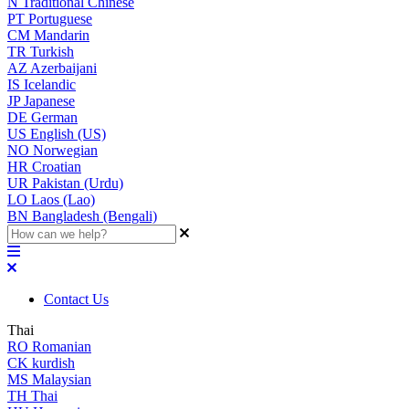
N
Traditional Chinese
PT
Portuguese
CM
Mandarin
TR
Turkish
AZ
Azerbaijani
IS
Icelandic
JP
Japanese
DE
German
US
English (US)
NO
Norwegian
HR
Croatian
UR
Pakistan (Urdu)
LO
Laos (Lao)
BN
Bangladesh (Bengali)
Contact Us
Thai
RO
Romanian
CK
kurdish
MS
Malaysian
TH
Thai