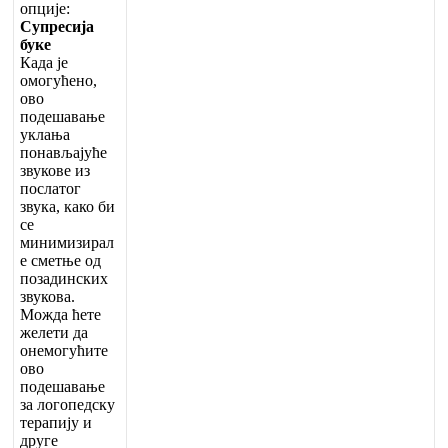
о
п
ц
и
ј
е
:
С
у
п
р
е
с
и
ј
а
б
у
к
е
К
а
д
а
ј
е
о
м
о
г
у
ћ
е
н
о
,
о
в
о
п
о
д
е
ш
а
в
а
њ
е
у
к
л
а
њ
а
п
о
н
а
в
љ
а
ј
у
ћ
е
з
в
у
к
о
в
е
и
з
п
о
с
л
а
т
о
г
з
в
у
к
а
,
к
а
к
о
б
и
с
е
м
и
н
и
м
и
з
и
р
а
л
е
с
м
е
т
њ
е
о
д
п
о
з
а
д
и
н
с
к
и
х
з
в
у
к
о
в
а
.
М
о
ж
д
а
ћ
е
т
е
ж
е
л
е
т
и
д
а
о
н
е
м
о
г
у
ћ
и
т
е
о
в
о
п
о
д
е
ш
а
в
а
њ
е
з
а
л
о
г
о
п
е
д
с
к
у
т
е
р
а
п
и
ј
у
и
д
р
у
г
е