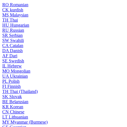
RO
Romanian
CK
kurdish
MS
Malaysian
TH
Thai
HU
Hungarian
RU
Russian
SR
Serbian
SW
Swahili
CA
Catalan
DA
Danish
AF
Dari
SE
Swedish
IL
Hebrew
MO
Mongolian
UA
Ukrainian
PL
Polish
FI
Finnish
TH
Thai (Thailand)
SK
Slovak
BE
Belarusian
KR
Korean
CN
Chinese
LT
Lithuanian
MY
Myanmar (Burmese)