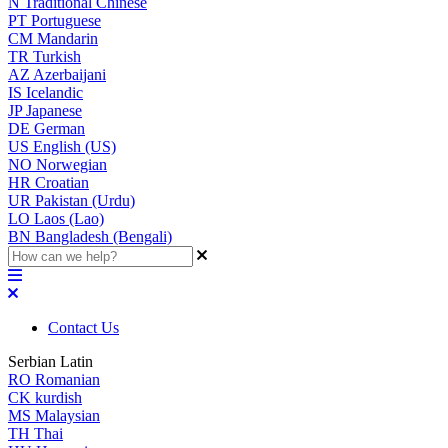
N
Traditional Chinese
PT
Portuguese
CM
Mandarin
TR
Turkish
AZ
Azerbaijani
IS
Icelandic
JP
Japanese
DE
German
US
English (US)
NO
Norwegian
HR
Croatian
UR
Pakistan (Urdu)
LO
Laos (Lao)
BN
Bangladesh (Bengali)
Contact Us
Serbian Latin
RO
Romanian
CK
kurdish
MS
Malaysian
TH
Thai