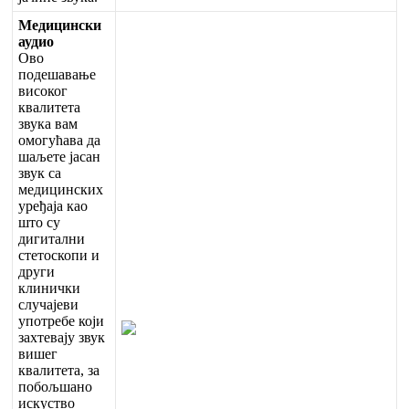
М
е
д
и
ц
и
н
с
к
и
а
у
д
и
о
О
в
о
п
о
д
е
ш
а
в
а
њ
е
в
и
с
о
к
о
г
к
в
а
л
и
т
е
т
а
з
в
у
к
а
в
а
м
о
м
о
г
у
ћ
а
в
а
д
а
ш
а
љ
е
т
е
ј
а
с
а
н
з
в
у
к
с
а
м
е
д
и
ц
и
н
с
к
и
х
у
р
е
ђ
а
ј
а
к
а
о
ш
т
о
с
у
д
и
г
и
т
а
л
н
и
с
т
е
т
о
с
к
о
п
и
и
д
р
у
г
и
к
л
и
н
и
ч
к
и
с
л
у
ч
а
ј
е
в
и
у
п
о
т
р
е
б
е
к
о
ј
и
з
а
х
т
е
в
а
ј
у
з
в
у
к
в
и
ш
е
г
к
в
а
л
и
т
е
т
а
,
з
а
п
о
б
о
љ
ш
а
н
о
и
с
к
у
с
т
в
о