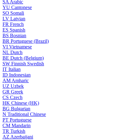
SA
Arabic
YU
Cantonese
SO
Somali
LV
Latvian
FR
French
ES
Spanish
BS
Bosnian
BR
Portuguese (Brazil)
VI
Vietnamese
NL
Dutch
BE
Dutch (Belgium)
SW
Finnish Swedish
IT
Italian
ID
Indonesian
AM
Amharic
UZ
Uzbek
GR
Greek
CS
Czech
HK
Chinese (HK)
BG
Bulgarian
N
Traditional Chinese
PT
Portuguese
CM
Mandarin
TR
Turkish
AZ
Azerbaijani