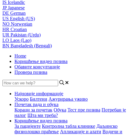
IS
Icelandic
JP
Japanese
DE
German
US
English (US)
NO
Norwegian
HR
Croatian
UR
Pakistan (Urdu)
LO
Laos (Lao)
BN
Bangladesh (Bengali)
Home
Коришћење видео позива
Обавите консултације
Провера позива
Најновије информације
Ускоро
Билтени
Ажурирања уживо
Почетак рада и обука
Кораци за почетак
Обука
Тест пре позива
Потребан је
налог
Шта ми треба?
Коришћење видео позива
За пацијенте
Контролна табла клинике
Даљинско
физиолошко праћење
Апликације и алати
Водичи и