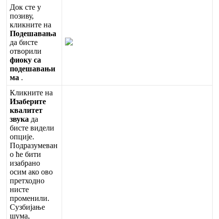
Д
о
к
с
т
е
у
п
о
з
и
в
у
,
к
л
и
к
н
и
т
е
н
а
П
о
д
е
ш
а
в
а
њ
а
д
а
б
и
с
т
е
о
т
в
о
р
и
л
и
ф
и
о
к
у
с
а
п
о
д
е
ш
а
в
а
њ
и
м
а
.
К
л
и
к
н
и
т
е
н
а
И
з
а
б
е
р
и
т
е
к
в
а
л
и
т
е
т
з
в
у
к
а
д
а
б
и
с
т
е
в
и
д
е
л
и
о
п
ц
и
ј
е
.
П
о
д
р
а
з
у
м
е
в
а
н
о
ћ
е
б
и
т
и
и
з
а
б
р
а
н
о
о
с
и
м
а
к
о
о
в
о
п
р
е
т
х
о
д
н
о
н
и
с
т
е
п
р
о
м
е
н
и
л
и
.
С
у
з
б
и
ј
а
њ
е
ш
у
м
а
,