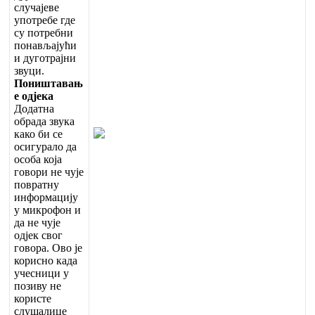
с
л
у
ч
а
ј
е
в
е
у
п
о
т
р
е
б
е
г
д
е
с
у
п
о
т
р
е
б
н
и
п
о
н
а
в
љ
а
ј
у
ћ
и
и
д
у
г
о
т
р
а
ј
н
и
з
в
у
ц
и
.
П
о
н
и
ш
т
а
в
а
њ
е
о
д
ј
е
к
а
Д
о
д
а
т
н
а
о
б
р
а
д
а
з
в
у
к
а
к
а
к
о
б
и
с
е
о
с
и
г
у
р
а
л
о
д
а
о
с
о
б
а
к
о
ј
а
г
о
в
о
р
и
н
е
ч
у
ј
е
п
о
в
р
а
т
н
у
и
н
ф
о
р
м
а
ц
и
ј
у
у
м
и
к
р
о
ф
о
н
и
д
а
н
е
ч
у
ј
е
о
д
ј
е
к
с
в
о
г
г
о
в
о
р
а
.
О
в
о
ј
е
к
о
р
и
с
н
о
к
а
д
а
у
ч
е
с
н
и
ц
и
у
п
о
з
и
в
у
н
е
к
о
р
и
с
т
е
с
л
у
ш
а
л
и
ц
е