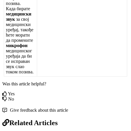
п
о
з
и
в
а
.
К
а
д
а
б
и
р
а
т
е
м
е
д
и
ц
и
н
с
к
и
з
в
у
к
з
а
с
в
о
ј
м
е
д
и
ц
и
н
с
к
и
у
р
е
ђ
а
ј
,
т
а
к
о
ђ
е
ћ
е
т
е
м
о
р
а
т
и
д
а
п
р
о
м
е
н
и
т
е
м
и
к
р
о
ф
о
н
м
е
д
и
ц
и
н
с
к
о
г
у
р
е
ђ
а
ј
а
д
а
б
и
с
е
и
с
п
р
а
в
а
н
з
в
у
к
с
л
а
о
т
о
к
о
м
п
о
з
и
в
а
.
Was this article helpful?
Yes
No
Give feedback about this article
Related Articles