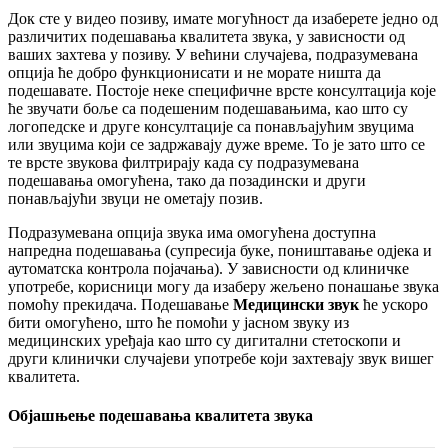
Д
о
к
с
т
е
у
в
и
д
е
о
п
о
з
и
в
у
,
и
м
а
т
е
м
о
г
у
ћ
н
о
с
т
д
а
и
з
а
б
е
р
е
т
е
ј
е
д
н
о
о
д
р
а
з
л
и
ч
и
т
и
х
п
о
д
е
ш
а
в
а
њ
а
к
в
а
л
и
т
е
т
а
з
в
у
к
а
,
у
з
а
в
и
с
н
о
с
т
и
о
д
в
а
ш
и
х
з
а
х
т
е
в
а
у
п
о
з
и
в
у
.
У
в
е
ћ
и
н
и
с
л
у
ч
а
ј
е
в
а
,
п
о
д
р
а
з
у
м
е
в
а
н
а
о
п
ц
и
ј
а
ћ
е
д
о
б
р
о
ф
у
н
к
ц
и
о
н
и
с
а
т
и
и
н
е
м
о
р
а
т
е
н
и
ш
т
а
д
а
п
о
д
е
ш
а
в
а
т
е
.
П
о
с
т
о
ј
е
н
е
к
е
с
п
е
ц
и
ф
и
ч
н
е
в
р
с
т
е
к
о
н
с
у
л
т
а
ц
и
ј
а
к
о
ј
е
ћ
е
з
в
у
ч
а
т
и
б
о
љ
е
с
а
п
о
д
е
ш
е
н
и
м
п
о
д
е
ш
а
в
а
њ
и
м
а
,
к
а
о
ш
т
о
с
у
л
о
г
о
п
е
д
с
к
е
и
д
р
у
г
е
к
о
н
с
у
л
т
а
ц
и
ј
е
с
а
п
о
н
а
в
љ
а
ј
у
ћ
и
м
з
в
у
ц
и
м
а
и
л
и
з
в
у
ц
и
м
а
к
о
ј
и
с
е
з
а
д
р
ж
а
в
а
ј
у
д
у
ж
е
в
р
е
м
е
.
Т
о
ј
е
з
а
т
о
ш
т
о
с
е
т
е
в
р
с
т
е
з
в
у
к
о
в
а
ф
и
л
т
р
и
р
а
ј
у
к
а
д
а
с
у
п
о
д
р
а
з
у
м
е
в
а
н
а
п
о
д
е
ш
а
в
а
њ
а
о
м
о
г
у
ћ
е
н
а
,
т
а
к
о
д
а
п
о
з
а
д
и
н
с
к
и
и
д
р
у
г
и
п
о
н
а
в
љ
а
ј
у
ћ
и
з
в
у
ц
и
н
е
о
м
е
т
а
ј
у
п
о
з
и
в
.
П
о
д
р
а
з
у
м
е
в
а
н
а
о
п
ц
и
ј
а
з
в
у
к
а
и
м
а
о
м
о
г
у
ћ
е
н
а
д
о
с
т
у
п
н
а
н
а
п
р
е
д
н
а
п
о
д
е
ш
а
в
а
њ
а
(
с
у
п
р
е
с
и
ј
а
б
у
к
е
,
п
о
н
и
ш
т
а
в
а
њ
е
о
д
ј
е
к
а
и
а
у
т
о
м
а
т
с
к
а
к
о
н
т
р
о
л
а
п
о
ј
а
ч
а
њ
а
)
.
У
з
а
в
и
с
н
о
с
т
и
о
д
к
л
и
н
и
ч
к
е
у
п
о
т
р
е
б
е
,
к
о
р
и
с
н
и
ц
и
м
о
г
у
д
а
и
з
а
б
е
р
у
ж
е
љ
е
н
о
п
о
н
а
ш
а
њ
е
з
в
у
к
а
п
о
м
о
ћ
у
п
р
е
к
и
д
а
ч
а
.
П
о
д
е
ш
а
в
а
њ
е
М
е
д
и
ц
и
н
с
к
и
з
в
у
к
ћ
е
у
с
к
о
р
о
б
и
т
и
о
м
о
г
у
ћ
е
н
о
,
ш
т
о
ћ
е
п
о
м
о
ћ
и
у
ј
а
с
н
о
м
з
в
у
к
у
и
з
м
е
д
и
ц
и
н
с
к
и
х
у
р
е
ђ
а
ј
а
к
а
о
ш
т
о
с
у
д
и
г
и
т
а
л
н
и
с
т
е
т
о
с
к
о
п
и
и
д
р
у
г
и
к
л
и
н
и
ч
к
и
с
л
у
ч
а
ј
е
в
и
у
п
о
т
р
е
б
е
к
о
ј
и
з
а
х
т
е
в
а
ј
у
з
в
у
к
в
и
ш
е
г
к
в
а
л
и
т
е
т
а
.
О
б
ј
а
ш
њ
е
њ
е
п
о
д
е
ш
а
в
а
њ
а
к
в
а
л
и
т
е
т
а
з
в
у
к
а