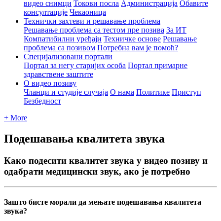
видео снимци
Токови посла
Администрација
Обавите
консултације
Чекаоница
Технички захтеви и решавање проблема
Решавање проблема са тестом пре позива
За ИТ
Компатибилни уређаји
Техничке основе
Решавање
проблема са позивом
Потребна вам је помоћ?
Специјализовани портали
Портал за негу старијих особа
Портал примарне
здравствене заштите
О видео позиву
Чланци и студије случаја
О нама
Политике
Приступ
Безбедност
+ More
Подешавања квалитета звука
Како подесити квалитет звука у видео позиву и
одабрати медицински звук, ако је потребно
З
а
ш
т
о
б
и
с
т
е
м
о
р
а
л
и
д
а
м
е
њ
а
т
е
п
о
д
е
ш
а
в
а
њ
а
к
в
а
л
и
т
е
т
а
з
в
у
к
а
?