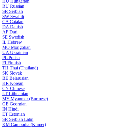
HU
Hungarian
RU
Russian
SR
Serbian
SW
Swahili
CA
Catalan
DA
Danish
AF
Dari
SE
Swedish
IL
Hebrew
MO
Mongolian
UA
Ukrainian
PL
Polish
FI
Finnish
TH
Thai (Thailand)
SK
Slovak
BE
Belarusian
KR
Korean
CN
Chinese
LT
Lithuanian
MY
Myanmar (Burmese)
GE
Georgian
IN
Hindi
ET
Estonian
SR
Serbian Latin
KM
Cambodia (Khmer)