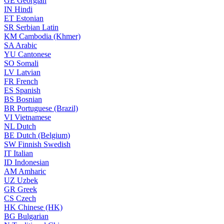
GE
Georgian
IN
Hindi
ET
Estonian
SR
Serbian Latin
KM
Cambodia (Khmer)
SA
Arabic
YU
Cantonese
SO
Somali
LV
Latvian
FR
French
ES
Spanish
BS
Bosnian
BR
Portuguese (Brazil)
VI
Vietnamese
NL
Dutch
BE
Dutch (Belgium)
SW
Finnish Swedish
IT
Italian
ID
Indonesian
AM
Amharic
UZ
Uzbek
GR
Greek
CS
Czech
HK
Chinese (HK)
BG
Bulgarian