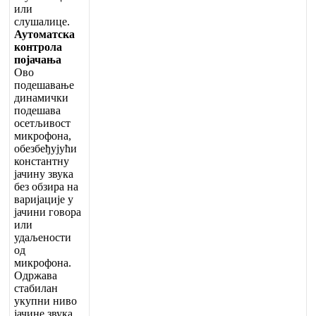
и
л
и
с
л
у
ш
а
л
и
ц
е
.
А
у
т
о
м
а
т
с
к
а
к
о
н
т
р
о
л
а
п
о
ј
а
ч
а
њ
а
О
в
о
п
о
д
е
ш
а
в
а
њ
е
д
и
н
а
м
и
ч
к
и
п
о
д
е
ш
а
в
а
о
с
е
т
љ
и
в
о
с
т
м
и
к
р
о
ф
о
н
а
,
о
б
е
з
б
е
ђ
у
ј
у
ћ
и
к
о
н
с
т
а
н
т
н
у
ј
а
ч
и
н
у
з
в
у
к
а
б
е
з
о
б
з
и
р
а
н
а
в
а
р
и
ј
а
ц
и
ј
е
у
ј
а
ч
и
н
и
г
о
в
о
р
а
и
л
и
у
д
а
љ
е
н
о
с
т
и
о
д
м
и
к
р
о
ф
о
н
а
.
О
д
р
ж
а
в
а
с
т
а
б
и
л
а
н
у
к
у
п
н
и
н
и
в
о
ј
а
ч
и
н
е
з
в
у
к
а
.