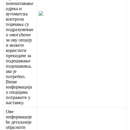
п
о
н
и
ш
т
а
в
а
њ
е
о
д
ј
е
к
а
и
а
у
т
о
м
а
т
с
к
а
к
о
н
т
р
о
л
а
п
о
ј
а
ч
а
њ
а
с
у
п
о
д
р
а
з
у
м
е
в
а
н
о
о
м
о
г
у
ћ
е
н
и
з
а
о
в
у
о
п
ц
и
ј
у
и
м
о
ж
е
т
е
к
о
р
и
с
т
и
т
и
п
р
е
к
и
д
а
ч
е
з
а
п
о
д
е
ш
а
в
а
њ
е
п
о
д
е
ш
а
в
а
њ
а
,
а
к
о
ј
е
п
о
т
р
е
б
н
о
.
В
и
ш
е
и
н
ф
о
р
м
а
ц
и
ј
а
о
о
п
ц
и
ј
а
м
а
п
о
т
р
а
ж
и
т
е
у
н
а
с
т
а
в
к
у
.
О
в
е
и
н
ф
о
р
м
а
ц
и
ј
е
ћ
е
д
е
т
а
љ
н
и
ј
е
о
б
ј
а
с
н
и
т
и