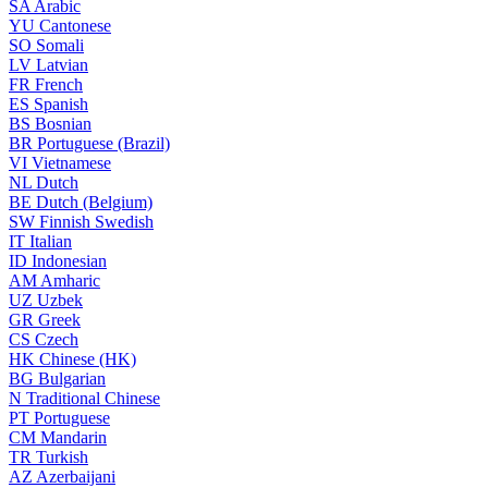
SA
Arabic
YU
Cantonese
SO
Somali
LV
Latvian
FR
French
ES
Spanish
BS
Bosnian
BR
Portuguese (Brazil)
VI
Vietnamese
NL
Dutch
BE
Dutch (Belgium)
SW
Finnish Swedish
IT
Italian
ID
Indonesian
AM
Amharic
UZ
Uzbek
GR
Greek
CS
Czech
HK
Chinese (HK)
BG
Bulgarian
N
Traditional Chinese
PT
Portuguese
CM
Mandarin
TR
Turkish
AZ
Azerbaijani