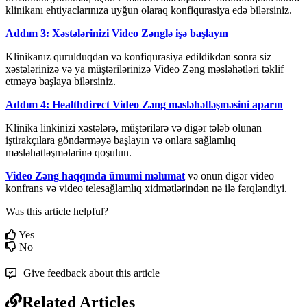
klinikan
ı
ehtiyaclar
ı
n
ı
za
uy
ğ
un
olaraq
konfiqurasiya
ed
ə
bil
ə
rsiniz
.
Add
ı
m
3
:
X
ə
st
ə
l
ə
rinizi
Video
Z
ə
ngl
ə
i
ş
ə
ba
ş
lay
ı
n
Klinikan
ı
z
qurulduqdan
v
ə
konfiqurasiya
edildikd
ə
n
sonra
siz
x
ə
st
ə
l
ə
riniz
ə
v
ə
ya
m
ü
ş
t
ə
ril
ə
riniz
ə
Video
Z
ə
ng
m
ə
sl
ə
h
ə
tl
ə
ri
t
ə
klif
etm
ə
y
ə
ba
ş
laya
bil
ə
rsiniz
.
Add
ı
m
4
:
Healthdirect
Video
Z
ə
ng
m
ə
sl
ə
h
ə
tl
ə
ş
m
ə
sini
apar
ı
n
Klinika
linkinizi
x
ə
st
ə
l
ə
r
ə
,
m
ü
ş
t
ə
ril
ə
r
ə
v
ə
dig
ə
r
t
ə
l
ə
b
olunan
i
ş
tirak
ç
ı
lara
g
ö
nd
ə
rm
ə
y
ə
ba
ş
lay
ı
n
v
ə
onlara
sa
ğ
laml
ı
q
m
ə
sl
ə
h
ə
tl
ə
ş
m
ə
l
ə
rin
ə
qo
ş
ulun
.
Video
Z
ə
ng
haqq
ı
nda
ü
mumi
m
ə
lumat
v
ə
onun
dig
ə
r
video
konfrans
v
ə
video
telesa
ğ
laml
ı
q
xidm
ə
tl
ə
rind
ə
n
n
ə
il
ə
f
ə
rql
ə
ndiyi
.
Was this article helpful?
Yes
No
Give feedback about this article
Related Articles