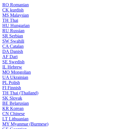
RO
Romanian
CK
kurdish
MS
Malaysian
TH
Thai
HU
Hungarian
RU
Russian
SR
Serbian
SW
Swahili
CA
Catalan
DA
Danish
AF
Dari
SE
Swedish
IL
Hebrew
MO
Mongolian
UA
Ukrainian
PL
Polish
FI
Finnish
TH
Thai (Thailand)
SK
Slovak
BE
Belarusian
KR
Korean
CN
Chinese
LT
Lithuanian
MY
Myanmar (Burmese)