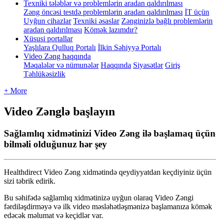
Texniki tələblər və problemlərin aradan qaldırılması
Zəng öncəsi testdə problemlərin aradan qaldırılması
İT üçün
Uyğun cihazlar
Texniki əsaslar
Zənginizlə bağlı problemlərin
aradan qaldırılması
Kömək lazımdır?
Xüsusi portallar
Yaşlılara Qulluq Portalı
İlkin Səhiyyə Portalı
Video Zəng haqqında
Məqalələr və nümunələr
Haqqında
Siyasətlər
Giriş
Təhlükəsizlik
+ More
Video Zənglə başlayın
Sağlamlıq xidmətinizi Video Zəng ilə başlamaq üçün
bilməli olduğunuz hər şey
Healthdirect
Video
Z
ə
ng
xidm
ə
tind
ə
qeydiyyatdan
ke
ç
diyiniz
ü
ç
ü
n
sizi
t
ə
brik
edirik
.
Bu
s
ə
hif
ə
d
ə
sa
ğ
laml
ı
q
xidm
ə
tiniz
ə
uy
ğ
un
olaraq
Video
Z
ə
ngi
f
ə
rdil
ə
ş
dirm
ə
y
ə
v
ə
ilk
video
m
ə
sl
ə
h
ə
tl
ə
ş
m
ə
niz
ə
ba
ş
laman
ı
za
k
ö
m
ə
k
ed
ə
c
ə
k
m
ə
lumat
v
ə
ke
ç
idl
ə
r
var
.