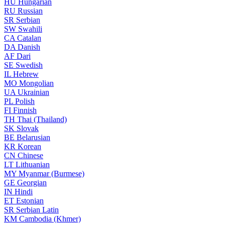
HU
Hungarian
RU
Russian
SR
Serbian
SW
Swahili
CA
Catalan
DA
Danish
AF
Dari
SE
Swedish
IL
Hebrew
MO
Mongolian
UA
Ukrainian
PL
Polish
FI
Finnish
TH
Thai (Thailand)
SK
Slovak
BE
Belarusian
KR
Korean
CN
Chinese
LT
Lithuanian
MY
Myanmar (Burmese)
GE
Georgian
IN
Hindi
ET
Estonian
SR
Serbian Latin
KM
Cambodia (Khmer)