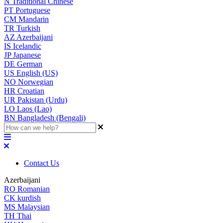
N
Traditional Chinese
PT
Portuguese
CM
Mandarin
TR
Turkish
AZ
Azerbaijani
IS
Icelandic
JP
Japanese
DE
German
US
English (US)
NO
Norwegian
HR
Croatian
UR
Pakistan (Urdu)
LO
Laos (Lao)
BN
Bangladesh (Bengali)
Contact Us
Azerbaijani
RO
Romanian
CK
kurdish
MS
Malaysian
TH
Thai