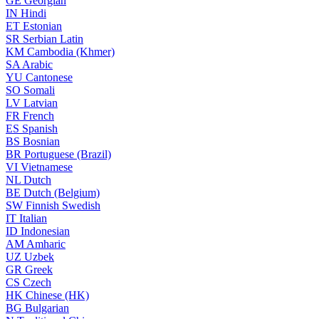
GE
Georgian
IN
Hindi
ET
Estonian
SR
Serbian Latin
KM
Cambodia (Khmer)
SA
Arabic
YU
Cantonese
SO
Somali
LV
Latvian
FR
French
ES
Spanish
BS
Bosnian
BR
Portuguese (Brazil)
VI
Vietnamese
NL
Dutch
BE
Dutch (Belgium)
SW
Finnish Swedish
IT
Italian
ID
Indonesian
AM
Amharic
UZ
Uzbek
GR
Greek
CS
Czech
HK
Chinese (HK)
BG
Bulgarian