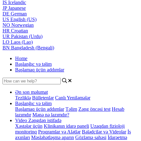
IS
Icelandic
JP
Japanese
DE
German
US
English (US)
NO
Norwegian
HR
Croatian
UR
Pakistan (Urdu)
LO
Laos (Lao)
BN
Bangladesh (Bengali)
Home
Başlanğıc və təlim
Başlamaq üçün addımlar
Ən son məlumat
Tezliklə
Bülletenlər
Canlı Yeniləmələr
Başlanğıc və təlim
Başlamaq üçün addımlar
Təlim
Zəng öncəsi test
Hesab
lazımdır
Mənə nə lazımdır?
Video Zəngdən istifadə
Xəstələr üçün
Klinikanın idarə paneli
Uzaqdan fizioloji
monitorinq
Proqramlar və Alətlər
Bələdçilər və Videolar
İş
axınları
Məsləhətləşmə aparın
Gözləmə sahəsi
İdarəetmə