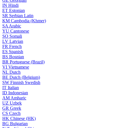
GE
Georgian
IN
Hindi
ET
Estonian
SR
Serbian Latin
KM
Cambodia (Khmer)
SA
Arabic
YU
Cantonese
SO
Somali
LV
Latvian
FR
French
ES
Spanish
BS
Bosnian
BR
Portuguese (Brazil)
VI
Vietnamese
NL
Dutch
BE
Dutch (Belgium)
SW
Finnish Swedish
IT
Italian
ID
Indonesian
AM
Amharic
UZ
Uzbek
GR
Greek
CS
Czech
HK
Chinese (HK)
BG
Bulgarian