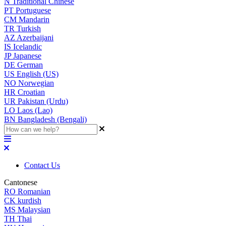
N
Traditional Chinese
PT
Portuguese
CM
Mandarin
TR
Turkish
AZ
Azerbaijani
IS
Icelandic
JP
Japanese
DE
German
US
English (US)
NO
Norwegian
HR
Croatian
UR
Pakistan (Urdu)
LO
Laos (Lao)
BN
Bangladesh (Bengali)
Contact Us
Cantonese
RO
Romanian
CK
kurdish
MS
Malaysian
TH
Thai