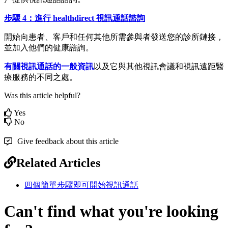
步
驟
4
：
進
行
healthdirect
視
訊
通
話
諮
詢
開
始
向
患
者
、
客
戶
和
任
何
其
他
所
需
參
與
者
發
送
您
的
診
所
鏈
接
，
並
加
入
他
們
的
健
康
諮
詢
。
有
關
視
訊
通
話
的
一
般
資
訊
以
及
它
與
其
他
視
訊
會
議
和
視
訊
遠
距
醫
療
服
務
的
不
同
之
處
。
Was this article helpful?
Yes
No
Give feedback about this article
Related Articles
四個簡單步驟即可開始視訊通話
Can't find what you're looking