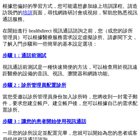
根
據
您
偏
好
的
學
習
方
式
，
您
可
能
還
想
參
加
線
上
培
訓
課
程
。
請
造
訪
我
們
的
培
訓
頁
面
，
尋
找
網
路
研
討
會
或
視
頻
，
幫
助
您
熟
悉
視
訊
通
話
服
務
。
在
開
始
進
行
healthdirect
視
訊
通
話
諮
詢
之
前
，
您
（
或
您
的
診
所
管
理
員
）
可
以
根
據
醫
療
服
務
需
求
設
定
虛
擬
診
所
。
請
參
閱
下
文
，
了
解
入
門
步
驟
和
一
些
簡
單
的
基
本
設
定
選
項
：
步
驟
1
：
通
話
前
測
試
視
訊
通
話
前
測
試
是
一
種
快
速
簡
便
的
方
法
，
可
以
檢
查
用
於
視
訊
遠
距
醫
療
的
設
備
的
音
訊
、
視
訊
、
瀏
覽
器
和
網
路
功
能
。
步
驟
2
：
診
所
管
理
員
配
置
診
所
當
您
受
邀
以
診
所
管
理
員
身
份
加
入
診
所
時
，
您
將
收
到
一
封
電
子
郵
件
，
要
求
您
建
立
帳
戶
。
建
立
帳
戶
後
，
您
可
以
根
據
自
己
的
需
求
配
置
診
所
。
步
驟
3
：
讓
您
的
患
者
開
始
使
用
視
訊
通
話
一
旦
您
的
診
所
設
定
並
配
置
完
畢
，
您
就
可
以
開
始
為
您
的
患
者
或
客
戶
提
供
視
訊
通
話
諮
詢
。