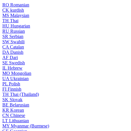
RO
Romanian
CK
kurdish
MS
Malaysian
TH
Thai
HU
Hungarian
RU
Russian
SR
Serbian
SW
Swahili
CA
Catalan
DA
Danish
AF
Dari
SE
Swedish
IL
Hebrew
MO
Mongolian
UA
Ukrainian
PL
Polish
FI
Finnish
TH
Thai (Thailand)
SK
Slovak
BE
Belarusian
KR
Korean
CN
Chinese
LT
Lithuanian
MY
Myanmar (Burmese)