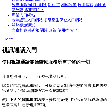
故障排除預呼叫測試
對於 IT
相容設備
技術基礎
排除通
話故障
需要幫忙？
專業入口網站
老年護理入口網站
初級衛生保健入口網站
關於視訊通話
文章和案例研究
關於
政策
使用權
安全
+ More
視訊通話入門
使用視訊通話開始醫療服務所需了解的一切
恭
喜
您
註
冊
healthdirect
視
訊
通
話
服
務
。
此
頁
麵
包
含
資
訊
和
鏈
接
，
可
幫
助
您
定
制
適
合
您
的
健
康
服
務
的
視
訊
通
話
，
並
幫
助
您
開
始
第
一
次
視
訊
諮
詢
。
使
用
下
面
的
資
訊
和
連
結
按
照
步
驟
開
始
使
用
視
訊
通
話
服
務
為
您
的
患
者
或
客
戶
進
行
健
康
諮
詢
。