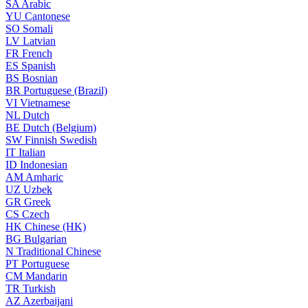
SA
Arabic
YU
Cantonese
SO
Somali
LV
Latvian
FR
French
ES
Spanish
BS
Bosnian
BR
Portuguese (Brazil)
VI
Vietnamese
NL
Dutch
BE
Dutch (Belgium)
SW
Finnish Swedish
IT
Italian
ID
Indonesian
AM
Amharic
UZ
Uzbek
GR
Greek
CS
Czech
HK
Chinese (HK)
BG
Bulgarian
N
Traditional Chinese
PT
Portuguese
CM
Mandarin
TR
Turkish
AZ
Azerbaijani