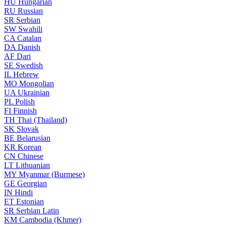
HU
Hungarian
RU
Russian
SR
Serbian
SW
Swahili
CA
Catalan
DA
Danish
AF
Dari
SE
Swedish
IL
Hebrew
MO
Mongolian
UA
Ukrainian
PL
Polish
FI
Finnish
TH
Thai (Thailand)
SK
Slovak
BE
Belarusian
KR
Korean
CN
Chinese
LT
Lithuanian
MY
Myanmar (Burmese)
GE
Georgian
IN
Hindi
ET
Estonian
SR
Serbian Latin
KM
Cambodia (Khmer)