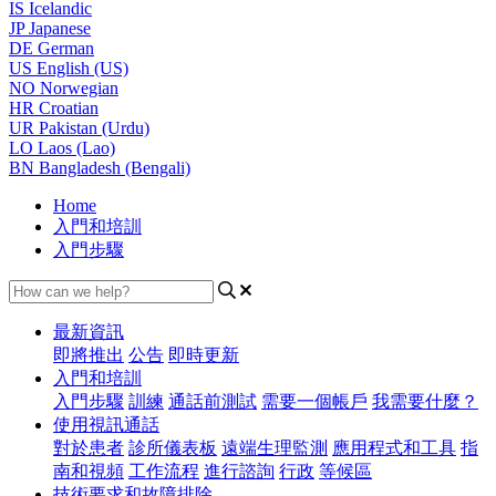
IS
Icelandic
JP
Japanese
DE
German
US
English (US)
NO
Norwegian
HR
Croatian
UR
Pakistan (Urdu)
LO
Laos (Lao)
BN
Bangladesh (Bengali)
Home
入門和培訓
入門步驟
最新資訊
即將推出
公告
即時更新
入門和培訓
入門步驟
訓練
通話前測試
需要一個帳戶
我需要什麼？
使用視訊通話
對於患者
診所儀表板
遠端生理監測
應用程式和工具
指
南和視頻
工作流程
進行諮詢
行政
等候區
技術要求和故障排除