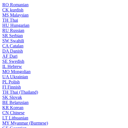
RO
Romanian
CK
kurdish
MS
Malaysian
TH
Thai
HU
Hungarian
RU
Russian
SR
Serbian
SW
Swahili
CA
Catalan
DA
Danish
AF
Dari
SE
Swedish
IL
Hebrew
MO
Mongolian
UA
Ukrainian
PL
Polish
FI
Finnish
TH
Thai (Thailand)
SK
Slovak
BE
Belarusian
KR
Korean
CN
Chinese
LT
Lithuanian
MY
Myanmar (Burmese)