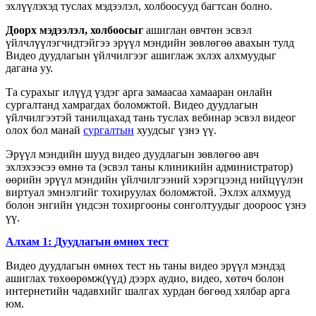
э
х
л
ү
ү
л
э
х
э
д
т
у
с
л
а
х
м
э
д
э
э
л
э
л
,
х
о
л
б
о
о
с
у
у
д
б
а
г
т
с
а
н
б
о
л
н
о
.
Д
о
о
р
х
м
э
д
э
э
л
э
л
,
х
о
л
б
о
о
с
ы
г
а
ш
и
г
л
а
н
ө
в
ч
т
ө
н
э
с
в
э
л
ү
й
л
ч
л
ү
ү
л
э
г
ч
и
д
т
э
й
г
э
э
э
р
ү
ү
л
м
э
н
д
и
й
н
з
ө
в
л
ө
г
ө
ө
а
в
а
х
ы
н
т
у
л
д
В
и
д
е
о
д
у
у
д
л
а
г
ы
н
ү
й
л
ч
и
л
г
э
э
г
а
ш
и
г
л
а
ж
э
х
л
э
х
а
л
х
м
у
у
д
ы
г
д
а
г
а
н
а
у
у
.
Т
а
с
у
р
а
х
ы
г
и
л
ү
ү
д
ү
з
д
э
г
а
р
г
а
з
а
м
а
а
с
а
а
х
а
м
а
а
р
а
н
о
н
л
а
й
н
с
у
р
г
а
л
т
а
н
д
х
а
м
р
а
г
д
а
х
б
о
л
о
м
ж
т
о
й
.
В
и
д
е
о
д
у
у
д
л
а
г
ы
н
ү
й
л
ч
и
л
г
э
э
т
э
й
т
а
н
и
л
ц
а
х
а
д
т
а
н
ь
т
у
с
л
а
х
в
е
б
и
н
а
р
э
с
в
э
л
в
и
д
е
о
г
о
л
о
х
б
о
л
м
а
н
а
й
с
у
р
г
а
л
т
ы
н
х
у
у
д
с
ы
г
ү
з
н
э
ү
ү
.
Э
р
ү
ү
л
м
э
н
д
и
й
н
ш
у
у
д
в
и
д
е
о
д
у
у
д
л
а
г
ы
н
з
ө
в
л
ө
г
ө
ө
а
в
ч
э
х
л
э
х
э
э
с
э
э
ө
м
н
ө
т
а
(
э
с
в
э
л
т
а
н
ы
к
л
и
н
и
к
и
й
н
а
д
м
и
н
и
с
т
р
а
т
о
р
)
ө
ө
р
и
й
н
э
р
ү
ү
л
м
э
н
д
и
й
н
ү
й
л
ч
и
л
г
э
э
н
и
й
х
э
р
э
г
ц
э
э
н
д
н
и
й
ц
ү
ү
л
э
н
в
и
р
т
у
а
л
э
м
н
э
л
г
и
й
г
т
о
х
и
р
у
у
л
а
х
б
о
л
о
м
ж
т
о
й
.
Э
х
л
э
х
а
л
х
м
у
у
д
б
о
л
о
н
э
н
г
и
й
н
ү
н
д
с
э
н
т
о
х
и
р
г
о
о
н
ы
с
о
н
г
о
л
т
у
у
д
ы
г
д
о
о
р
о
о
с
ү
з
н
э
ү
ү
.
А
л
х
а
м
1
:
Д
у
у
д
л
а
г
ы
н
ө
м
н
ө
х
т
е
с
т
В
и
д
е
о
д
у
у
д
л
а
г
ы
н
ө
м
н
ө
х
т
е
с
т
н
ь
т
а
н
ы
в
и
д
е
о
э
р
ү
ү
л
м
э
н
д
э
д
а
ш
и
г
л
а
х
т
ө
х
ө
ө
р
ө
м
ж
(
ү
ү
д
)
д
э
э
р
х
а
у
д
и
о
,
в
и
д
е
о
,
х
ө
т
ө
ч
б
о
л
о
н
и
н
т
е
р
н
е
т
и
й
н
ч
а
д
а
в
х
и
й
г
ш
а
л
г
а
х
х
у
р
д
а
н
б
ө
г
ө
ө
д
х
я
л
б
а
р
а
р
г
а
ю
м
.