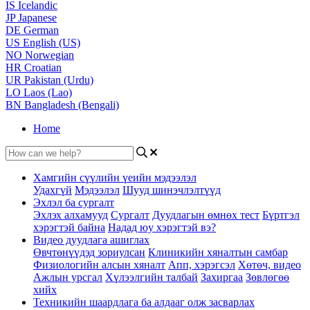
IS
Icelandic
JP
Japanese
DE
German
US
English (US)
NO
Norwegian
HR
Croatian
UR
Pakistan (Urdu)
LO
Laos (Lao)
BN
Bangladesh (Bengali)
Home
Хамгийн сүүлийн үеийн мэдээлэл
Удахгүй
Мэдээлэл
Шууд шинэчлэлтүүд
Эхлэл ба сургалт
Эхлэх алхамууд
Сургалт
Дуудлагын өмнөх тест
Бүртгэл
хэрэгтэй байна
Надад юу хэрэгтэй вэ?
Видео дуудлага ашиглах
Өвчтөнүүдэд зориулсан
Клиникийн хяналтын самбар
Физиологийн алсын хяналт
Апп, хэрэгсэл
Хөтөч, видео
Ажлын урсгал
Хүлээлгийн талбай
Захиргаа
Зөвлөгөө
хийх
Техникийн шаардлага ба алдааг олж засварлах