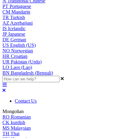
N
Traditional Chinese
PT
Portuguese
CM
Mandarin
TR
Turkish
AZ
Azerbaijani
IS
Icelandic
JP
Japanese
DE
German
US
English (US)
NO
Norwegian
HR
Croatian
UR
Pakistan (Urdu)
LO
Laos (Lao)
BN
Bangladesh (Bengali)
Contact Us
Mongolian
RO
Romanian
CK
kurdish
MS
Malaysian
TH
Thai