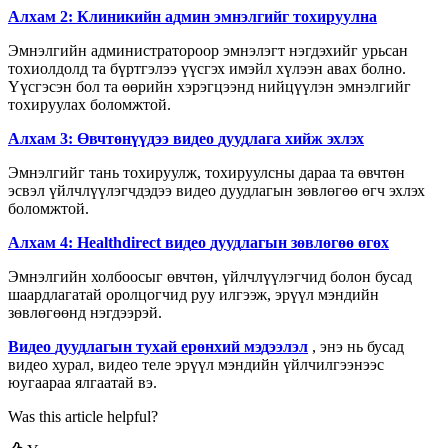
А
л
х
а
м
2
:
К
л
и
н
и
к
и
й
н
а
д
м
и
н
э
м
н
э
л
г
и
й
г
т
о
х
и
р
у
у
л
н
а
Э
м
н
э
л
г
и
й
н
а
д
м
и
н
и
с
т
р
а
т
о
р
о
о
р
э
м
н
э
л
э
г
т
н
э
г
д
э
х
и
й
г
у
р
ь
с
а
н
т
о
х
и
о
л
д
о
л
д
т
а
б
ү
р
т
г
э
л
э
э
ү
ү
с
г
э
х
и
м
э
й
л
х
ү
л
э
э
н
а
в
а
х
б
о
л
н
о
.
Ү
ү
с
г
э
с
э
н
б
о
л
т
а
ө
ө
р
и
й
н
х
э
р
э
г
ц
э
э
н
д
н
и
й
ц
ү
ү
л
э
н
э
м
н
э
л
г
и
й
г
т
о
х
и
р
у
у
л
а
х
б
о
л
о
м
ж
т
о
й
.
А
л
х
а
м
3
:
Ө
в
ч
т
ө
н
ү
ү
д
э
э
в
и
д
е
о
д
у
у
д
л
а
г
а
х
и
й
ж
э
х
л
э
х
Э
м
н
э
л
г
и
й
г
т
а
н
ь
т
о
х
и
р
у
у
л
ж
,
т
о
х
и
р
у
у
л
с
н
ы
д
а
р
а
а
т
а
ө
в
ч
т
ө
н
э
с
в
э
л
ү
й
л
ч
л
ү
ү
л
э
г
ч
д
э
д
э
э
в
и
д
е
о
д
у
у
д
л
а
г
ы
н
з
ө
в
л
ө
г
ө
ө
ө
г
ч
э
х
л
э
х
б
о
л
о
м
ж
т
о
й
.
А
л
х
а
м
4
:
Healthdirect
в
и
д
е
о
д
у
у
д
л
а
г
ы
н
з
ө
в
л
ө
г
ө
ө
ө
г
ө
х
Э
м
н
э
л
г
и
й
н
х
о
л
б
о
о
с
ы
г
ө
в
ч
т
ө
н
,
ү
й
л
ч
л
ү
ү
л
э
г
ч
и
д
б
о
л
о
н
б
у
с
а
д
ш
а
а
р
д
л
а
г
а
т
а
й
о
р
о
л
ц
о
г
ч
и
д
р
у
у
и
л
г
э
э
ж
,
э
р
ү
ү
л
м
э
н
д
и
й
н
з
ө
в
л
ө
г
ө
ө
н
д
н
э
г
д
э
э
р
э
й
.
В
и
д
е
о
д
у
у
д
л
а
г
ы
н
т
у
х
а
й
е
р
ө
н
х
и
й
м
э
д
э
э
л
э
л
,
э
н
э
н
ь
б
у
с
а
д
в
и
д
е
о
х
у
р
а
л
,
в
и
д
е
о
т
е
л
е
э
р
ү
ү
л
м
э
н
д
и
й
н
ү
й
л
ч
и
л
г
э
э
н
э
э
с
ю
у
г
а
а
р
а
а
я
л
г
а
а
т
а
й
в
э
.
Was this article helpful?