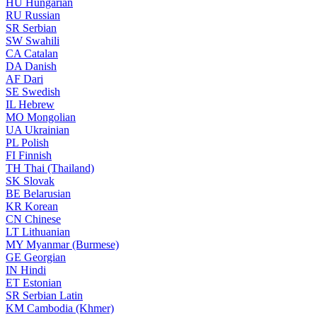
HU
Hungarian
RU
Russian
SR
Serbian
SW
Swahili
CA
Catalan
DA
Danish
AF
Dari
SE
Swedish
IL
Hebrew
MO
Mongolian
UA
Ukrainian
PL
Polish
FI
Finnish
TH
Thai (Thailand)
SK
Slovak
BE
Belarusian
KR
Korean
CN
Chinese
LT
Lithuanian
MY
Myanmar (Burmese)
GE
Georgian
IN
Hindi
ET
Estonian
SR
Serbian Latin
KM
Cambodia (Khmer)