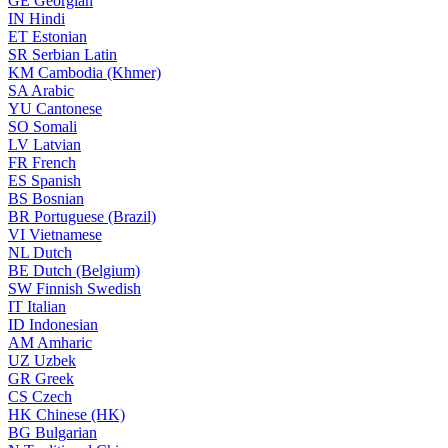
GE
Georgian
IN
Hindi
ET
Estonian
SR
Serbian Latin
KM
Cambodia (Khmer)
SA
Arabic
YU
Cantonese
SO
Somali
LV
Latvian
FR
French
ES
Spanish
BS
Bosnian
BR
Portuguese (Brazil)
VI
Vietnamese
NL
Dutch
BE
Dutch (Belgium)
SW
Finnish Swedish
IT
Italian
ID
Indonesian
AM
Amharic
UZ
Uzbek
GR
Greek
CS
Czech
HK
Chinese (HK)
BG
Bulgarian