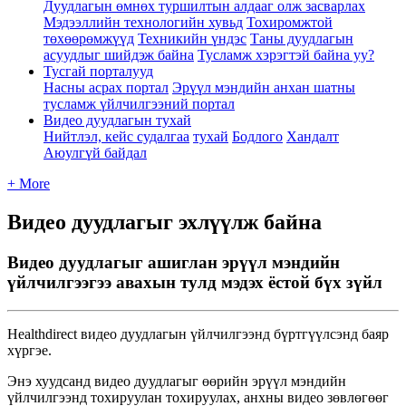
Дуудлагын өмнөх туршилтын алдааг олж засварлах
Мэдээллийн технологийн хувьд
Тохиромжтой
төхөөрөмжүүд
Техникийн үндэс
Таны дуудлагын
асуудлыг шийдэж байна
Тусламж хэрэгтэй байна уу?
Тусгай порталууд
Насны асрах портал
Эрүүл мэндийн анхан шатны
тусламж үйлчилгээний портал
Видео дуудлагын тухай
Нийтлэл, кейс судалгаа
тухай
Бодлого
Хандалт
Аюулгүй байдал
+ More
Видео дуудлагыг эхлүүлж байна
Видео дуудлагыг ашиглан эрүүл мэндийн
үйлчилгээгээ авахын тулд мэдэх ёстой бүх зүйл
Healthdirect
в
и
д
е
о
д
у
у
д
л
а
г
ы
н
ү
й
л
ч
и
л
г
э
э
н
д
б
ү
р
т
г
ү
ү
л
с
э
н
д
б
а
я
р
х
ү
р
г
э
е
.
Э
н
э
х
у
у
д
с
а
н
д
в
и
д
е
о
д
у
у
д
л
а
г
ы
г
ө
ө
р
и
й
н
э
р
ү
ү
л
м
э
н
д
и
й
н
ү
й
л
ч
и
л
г
э
э
н
д
т
о
х
и
р
у
у
л
а
н
т
о
х
и
р
у
у
л
а
х
,
а
н
х
н
ы
в
и
д
е
о
з
ө
в
л
ө
г
ө
ө
г