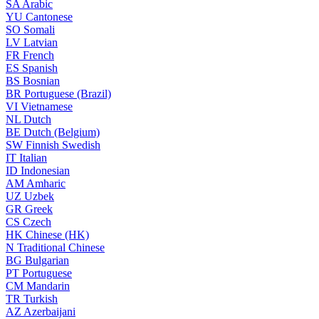
SA
Arabic
YU
Cantonese
SO
Somali
LV
Latvian
FR
French
ES
Spanish
BS
Bosnian
BR
Portuguese (Brazil)
VI
Vietnamese
NL
Dutch
BE
Dutch (Belgium)
SW
Finnish Swedish
IT
Italian
ID
Indonesian
AM
Amharic
UZ
Uzbek
GR
Greek
CS
Czech
HK
Chinese (HK)
N
Traditional Chinese
BG
Bulgarian
PT
Portuguese
CM
Mandarin
TR
Turkish
AZ
Azerbaijani