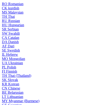
RO
Romanian
CK
kurdish
MS
Malaysian
TH
Thai
RU
Russian
HU
Hungarian
SR
Serbian
SW
Swahili
CA
Catalan
DA
Danish
AF
Dari
SE
Swedish
IL
Hebrew
MO
Mongolian
UA
Ukrainian
PL
Polish
FI
Finnish
TH
Thai (Thailand)
SK
Slovak
KR
Korean
CN
Chinese
BE
Belarusian
LT
Lithuanian
MY
Myanmar (Burmese)