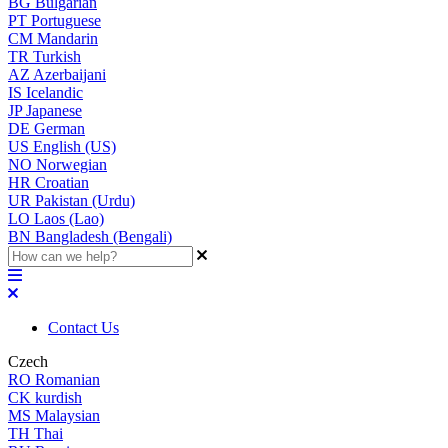
BG
Bulgarian
PT
Portuguese
CM
Mandarin
TR
Turkish
AZ
Azerbaijani
IS
Icelandic
JP
Japanese
DE
German
US
English (US)
NO
Norwegian
HR
Croatian
UR
Pakistan (Urdu)
LO
Laos (Lao)
BN
Bangladesh (Bengali)
Contact Us
Czech
RO
Romanian
CK
kurdish
MS
Malaysian
TH
Thai