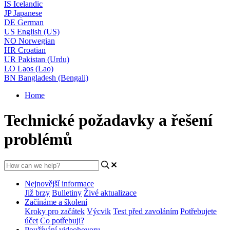
IS
Icelandic
JP
Japanese
DE
German
US
English (US)
NO
Norwegian
HR
Croatian
UR
Pakistan (Urdu)
LO
Laos (Lao)
BN
Bangladesh (Bengali)
Home
Technické požadavky a řešení
problémů
Nejnovější informace
Již brzy
Bulletiny
Živé aktualizace
Začínáme a školení
Kroky pro začátek
Výcvik
Test před zavoláním
Potřebujete
účet
Co potřebuji?
Používání videohovoru