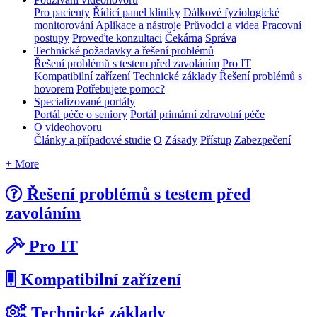
Pro pacienty
Řídicí panel kliniky
Dálkové fyziologické
monitorování
Aplikace a nástroje
Průvodci a videa
Pracovní
postupy
Proveďte konzultaci
Čekárna
Správa
Technické požadavky a řešení problémů
Řešení problémů s testem před zavoláním
Pro IT
Kompatibilní zařízení
Technické základy
Řešení problémů s
hovorem
Potřebujete pomoc?
Specializované portály
Portál péče o seniory
Portál primární zdravotní péče
O videohovoru
Články a případové studie
O
Zásady
Přístup
Zabezpečení
+ More
Řešení problémů s testem před
zavoláním
Pro IT
Kompatibilní zařízení
Technické základy