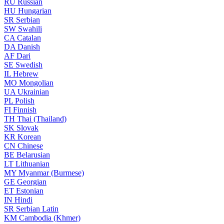
RU
Russian
HU
Hungarian
SR
Serbian
SW
Swahili
CA
Catalan
DA
Danish
AF
Dari
SE
Swedish
IL
Hebrew
MO
Mongolian
UA
Ukrainian
PL
Polish
FI
Finnish
TH
Thai (Thailand)
SK
Slovak
KR
Korean
CN
Chinese
BE
Belarusian
LT
Lithuanian
MY
Myanmar (Burmese)
GE
Georgian
ET
Estonian
IN
Hindi
SR
Serbian Latin
KM
Cambodia (Khmer)