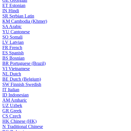
GE
Georgian
ET
Estonian
IN
Hindi
SR
Serbian Latin
KM
Cambodia (Khmer)
SA
Arabic
YU
Cantonese
SO
Somali
LV
Latvian
FR
French
ES
Spanish
BS
Bosnian
BR
Portuguese (Brazil)
VI
Vietnamese
NL
Dutch
BE
Dutch (Belgium)
SW
Finnish Swedish
IT
Italian
ID
Indonesian
AM
Amharic
UZ
Uzbek
GR
Greek
CS
Czech
HK
Chinese (HK)
N
Traditional Chinese