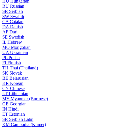
HU
Hungarian
RU
Russian
SR
Serbian
SW
Swahili
CA
Catalan
DA
Danish
AF
Dari
SE
Swedish
IL
Hebrew
MO
Mongolian
UA
Ukrainian
PL
Polish
FI
Finnish
TH
Thai (Thailand)
SK
Slovak
BE
Belarusian
KR
Korean
CN
Chinese
LT
Lithuanian
MY
Myanmar (Burmese)
GE
Georgian
IN
Hindi
ET
Estonian
SR
Serbian Latin
KM
Cambodia (Khmer)