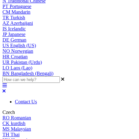
N
Traditional Chinese
PT
Portuguese
CM
Mandarin
TR
Turkish
AZ
Azerbaijani
IS
Icelandic
JP
Japanese
DE
German
US
English (US)
NO
Norwegian
HR
Croatian
UR
Pakistan (Urdu)
LO
Laos (Lao)
BN
Bangladesh (Bengali)
Contact Us
Czech
RO
Romanian
CK
kurdish
MS
Malaysian
TH
Thai