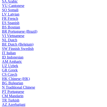
SA
Arabic
YU
Cantonese
SO
Somali
LV
Latvian
FR
French
ES
Spanish
BS
Bosnian
BR
Portuguese (Brazil)
VI
Vietnamese
NL
Dutch
BE
Dutch (Belgium)
SW
Finnish Swedish
IT
Italian
ID
Indonesian
AM
Amharic
UZ
Uzbek
GR
Greek
CS
Czech
HK
Chinese (HK)
BG
Bulgarian
N
Traditional Chinese
PT
Portuguese
CM
Mandarin
TR
Turkish
AZ
Azerbaijani