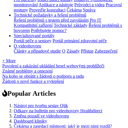
monitorování
Aplikace a nástroje
Průvodci a videa
Pracovní
postupy
Proveďte konzultaci
Čekárna
Správa
Technické požadavky a řešení problémů
Řešení problémů s testem před zavoláním
Pro IT
Kompatibilní zařízení
Technické základy
Řešení problémů s
hovorem
Potřebujete pomoc?
Specializované portály
Portál péče o seniory
Portál primární zdravotní péče
O videohovoru
Články a případové studie
O
Zásady
Přístup
Zabezpečení
+ More
Povolení a zakázání ukládání hesel webovými prohlížeči
Známé problémy a omezení
Na koho se obrátit s žádostí o podporu a radu
Žádosti o nové funkce a vylepšení
Popular Articles
Nástroj pro tvorbu sestav Qlik
Odkazy na bulletin pro videohovory Healthdirect
Změna pozadí ve videohovoru
Dashboard kliniky
Čekárna a zasedací místnosti: jaký je mezi nimi rozdíl?