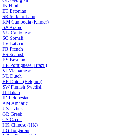
GE
Georgian
IN
Hindi
ET
Estonian
SR
Serbian Latin
KM
Cambodia (Khmer)
SA
Arabic
YU
Cantonese
SO
Somali
LV
Latvian
FR
French
ES
Spanish
BS
Bosnian
BR
Portuguese (Brazil)
VI
Vietnamese
NL
Dutch
BE
Dutch (Belgium)
SW
Finnish Swedish
IT
Italian
ID
Indonesian
AM
Amharic
UZ
Uzbek
GR
Greek
CS
Czech
HK
Chinese (HK)
BG
Bulgarian