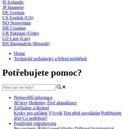
IS
Icelandic
JP
Japanese
DE
German
US
English (US)
NO
Norwegian
HR
Croatian
UR
Pakistan (Urdu)
LO
Laos (Lao)
BN
Bangladesh (Bengali)
Home
Technické požadavky a řešení problémů
Potřebujete pomoc?
Nejnovější informace
Již brzy
Bulletiny
Živé aktualizace
Začínáme a školení
Kroky pro začátek
Výcvik
Test před zavoláním
Potřebujete
účet
Co potřebuji?
Používání videohovoru
Pro pacienty
Řídicí panel kliniky
Dálkové fyziologické