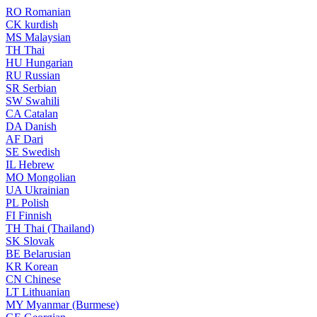
RO
Romanian
CK
kurdish
MS
Malaysian
TH
Thai
HU
Hungarian
RU
Russian
SR
Serbian
SW
Swahili
CA
Catalan
DA
Danish
AF
Dari
SE
Swedish
IL
Hebrew
MO
Mongolian
UA
Ukrainian
PL
Polish
FI
Finnish
TH
Thai (Thailand)
SK
Slovak
BE
Belarusian
KR
Korean
CN
Chinese
LT
Lithuanian
MY
Myanmar (Burmese)