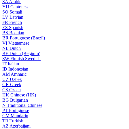
SA
Arabic
YU
Cantonese
SO
Somali
LV
Latvian
FR
French
ES
Spanish
BS
Bosnian
BR
Portuguese (Brazil)
VI
Vietnamese
NL
Dutch
BE
Dutch (Belgium)
SW
Finnish Swedish
IT
Italian
ID
Indonesian
AM
Amharic
UZ
Uzbek
GR
Greek
CS
Czech
HK
Chinese (HK)
BG
Bulgarian
N
Traditional Chinese
PT
Portuguese
CM
Mandarin
TR
Turkish
AZ
Azerbaijani