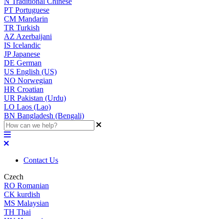
N
Traditional Chinese
PT
Portuguese
CM
Mandarin
TR
Turkish
AZ
Azerbaijani
IS
Icelandic
JP
Japanese
DE
German
US
English (US)
NO
Norwegian
HR
Croatian
UR
Pakistan (Urdu)
LO
Laos (Lao)
BN
Bangladesh (Bengali)
Contact Us
Czech
RO
Romanian
CK
kurdish
MS
Malaysian
TH
Thai