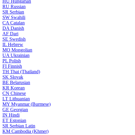
HU
Hungarian
RU
Russian
SR
Serbian
SW
Swahili
CA
Catalan
DA
Danish
AF
Dari
SE
Swedish
IL
Hebrew
MO
Mongolian
UA
Ukrainian
PL
Polish
FI
Finnish
TH
Thai (Thailand)
SK
Slovak
BE
Belarusian
KR
Korean
CN
Chinese
LT
Lithuanian
MY
Myanmar (Burmese)
GE
Georgian
IN
Hindi
ET
Estonian
SR
Serbian Latin
KM
Cambodia (Khmer)