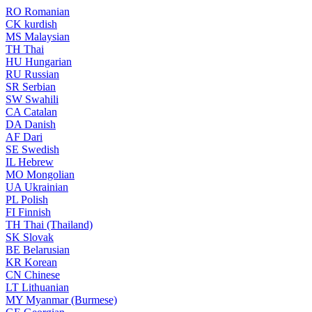
RO
Romanian
CK
kurdish
MS
Malaysian
TH
Thai
HU
Hungarian
RU
Russian
SR
Serbian
SW
Swahili
CA
Catalan
DA
Danish
AF
Dari
SE
Swedish
IL
Hebrew
MO
Mongolian
UA
Ukrainian
PL
Polish
FI
Finnish
TH
Thai (Thailand)
SK
Slovak
BE
Belarusian
KR
Korean
CN
Chinese
LT
Lithuanian
MY
Myanmar (Burmese)