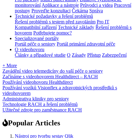
monitorování
Aplikace a nástroje
Průvodci a videa
Pracovní
postupy
Proveďte konzultaci
Čekárna
Správa
Technické požadavky a řešení problémů
Řešení problémů s testem před zavoláním
Pro IT
Kompatibilní zařízení
Technické základy
Řešení problémů s
hovorem
Potřebujete pomoc?
Specializované portály
Portál péče o seniory
Portál primární zdravotní péče
O videohovoru
Články a případové studie
O
Zásady
Přístup
Zabezpečení
+ More
Zavádění video telemedicíny do vaší péče o seniory
Začínáme s videohovorem Healthdirect – RACH
Používání videohovoru Healthdirect
Používání vozíků Visionflex a zdravotnických prostředků s
videohovorem
Administrativa kliniky pro seniory
Technologie RACH a řešení problémů
Užitečné zdroje pro zaměstnance RACH
Popular Articles
Nástroj pro tvorbu sestav Qlik