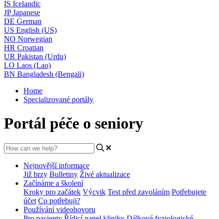
IS
Icelandic
JP
Japanese
DE
German
US
English (US)
NO
Norwegian
HR
Croatian
UR
Pakistan (Urdu)
LO
Laos (Lao)
BN
Bangladesh (Bengali)
Home
Specializované portály
Portál péče o seniory
Nejnovější informace
Již brzy
Bulletiny
Živé aktualizace
Začínáme a školení
Kroky pro začátek
Výcvik
Test před zavoláním
Potřebujete
účet
Co potřebuji?
Používání videohovoru
Pro pacienty
Řídicí panel kliniky
Dálkové fyziologické