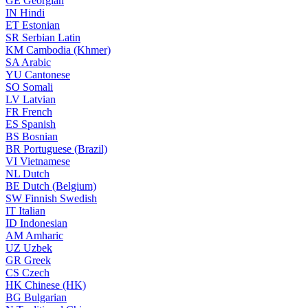
GE
Georgian
IN
Hindi
ET
Estonian
SR
Serbian Latin
KM
Cambodia (Khmer)
SA
Arabic
YU
Cantonese
SO
Somali
LV
Latvian
FR
French
ES
Spanish
BS
Bosnian
BR
Portuguese (Brazil)
VI
Vietnamese
NL
Dutch
BE
Dutch (Belgium)
SW
Finnish Swedish
IT
Italian
ID
Indonesian
AM
Amharic
UZ
Uzbek
GR
Greek
CS
Czech
HK
Chinese (HK)
BG
Bulgarian