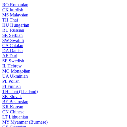
RO
Romanian
CK
kurdish
MS
Malaysian
TH
Thai
HU
Hungarian
RU
Russian
SR
Serbian
SW
Swahili
CA
Catalan
DA
Danish
AF
Dari
SE
Swedish
IL
Hebrew
MO
Mongolian
UA
Ukrainian
PL
Polish
FI
Finnish
TH
Thai (Thailand)
SK
Slovak
BE
Belarusian
KR
Korean
CN
Chinese
LT
Lithuanian
MY
Myanmar (Burmese)