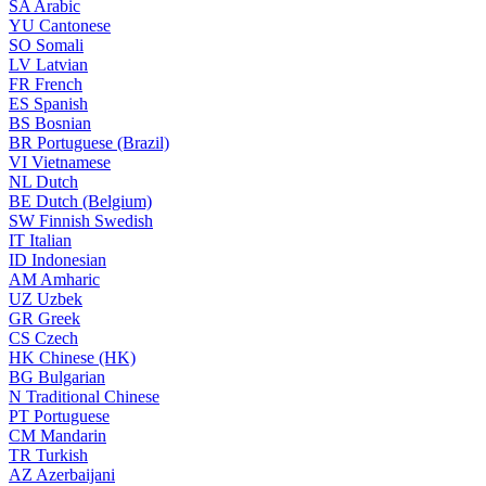
SA
Arabic
YU
Cantonese
SO
Somali
LV
Latvian
FR
French
ES
Spanish
BS
Bosnian
BR
Portuguese (Brazil)
VI
Vietnamese
NL
Dutch
BE
Dutch (Belgium)
SW
Finnish Swedish
IT
Italian
ID
Indonesian
AM
Amharic
UZ
Uzbek
GR
Greek
CS
Czech
HK
Chinese (HK)
BG
Bulgarian
N
Traditional Chinese
PT
Portuguese
CM
Mandarin
TR
Turkish
AZ
Azerbaijani