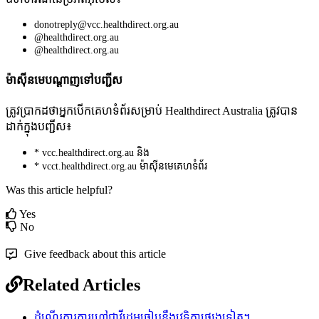
donotreply
@
vcc
.
healthdirect
.
org
.
au
@
healthdirect
.
org
.
au
@
healthdirect
.
org
.
au
ម
ស
ន
ម
ប
ណ
ញ
ទ
ប
ញ
ស
ត
វ
ប
ក
ដ
ថ
អ
ក
ប
ក
គ
ហ
ទ
ព
រ
ស
ម
ប
Healthdirect
Australia
ត
វ
ប
ន
ដ
ក
ក
ង
ប
ញ
ស
៖
*
vcc
.
healthdirect
.
org
.
au
ន
ង
*
vcct
.
healthdirect
.
org
.
au
ម
ស
ន
ម
គ
ហ
ទ
ព
រ
Was this article helpful?
Yes
No
Give feedback about this article
Related Articles
ដំណើរការការហៅជាវីដេអូធៀបនឹងវេទិកាផ្សេងទៀត។