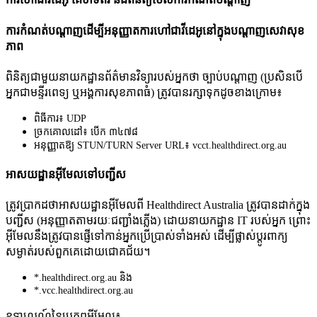
ក
រ
ក
ណ
ត
ប
ណ
ញ
ដ
ម
អ
ន
ញ
ត
ក
រ
ហ
ជ
វ
ដ
អ
ន
ក
ង
ប
ណ
ញ
ស
វ
ស
ខ
ភ
ព
ព
ន
ត
ជ
ម
យ
ន
យ
ក
ដ
ន
ព
ត
ម
ន
វ
ទ
រ
ប
ស
អ
ក
ថ
ច
ប
ប
ណ
ញ
(
ប
ស
ន
ប
អ
ក
ជ
ម
ន
រ
ព
ទ
ឬ
អ
ង
ក
រ
ស
ខ
ភ
ព
ធ
)
ត
វ
ប
ន
រ
ក
ទ
ក
ដ
ច
ខ
ង
ក
ម
៖
ព
ធ
ក
រ
៖
UDP
ច
ក
គ
ល
ដ
៖
ប
ក
៣
៤
៧
៨
អ
ន
ញ
ត
ឱ
STUN
/
TURN
Server
URL
៖
vcct
.
healthdirect
.
org
.
au
អ
ស
យ
ដ
ន
អ
ម
ល
ទ
ប
ញ
ស
ត
វ
ប
ក
ដ
ថ
អ
ស
យ
ដ
ន
អ
ម
ល
ព
Healthdirect
Australia
ត
វ
ប
ន
ដ
ក
ក
ង
ប
ញ
ស
(
អ
ន
ញ
ត
ត
ម
រ
យ
ជ
ញ
ង
ភ
ង
)
ដ
យ
ន
យ
ក
ដ
ន
IT
រ
ប
ស
អ
ក
ព
អ
ម
ល
ន
ង
ត
វ
ប
ន
ផ
ទ
ក
ន
អ
ក
ប
ប
ស
ទ
ង
អ
ស
ដ
ម
ផ
ស
ប
រ
ព
ក
ស
ម
ត
រ
ប
ស
ព
ក
គ
ដ
យ
ជ
គ
ជ
យ
។
*
.
healthdirect
.
org
.
au
ន
ង
*
.
vcc
.
healthdirect
.
org
.
au
ឧ
ទ
ហ
រ
ណ
ន
ប
ភ
ព
អ
ម
ល
៖