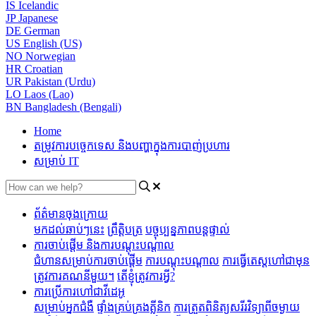
IS
Icelandic
JP
Japanese
DE
German
US
English (US)
NO
Norwegian
HR
Croatian
UR
Pakistan (Urdu)
LO
Laos (Lao)
BN
Bangladesh (Bengali)
Home
តម្រូវការបច្ចេកទេស និងបញ្ហាក្នុងការបាញ់ប្រហារ
សម្រាប់ IT
ព័ត៌មានចុងក្រោយ
មកដល់ឆាប់ៗនេះ
ព្រឹត្តិបត្រ
បច្ចុប្បន្នភាពបន្តផ្ទាល់
ការចាប់ផ្តើម និងការបណ្តុះបណ្តាល
ជំហានសម្រាប់ការចាប់ផ្តើម
ការបណ្តុះបណ្តាល
ការធ្វើតេស្តហៅជាមុន
ត្រូវការគណនីមួយ។
តើខ្ញុំត្រូវការអ្វី?
ការប្រើការហៅជាវីដេអូ
សម្រាប់អ្នកជំងឺ
ផ្ទាំងគ្រប់គ្រងគ្លីនិក
ការត្រួតពិនិត្យសរីរវិទ្យាពីចម្ងាយ