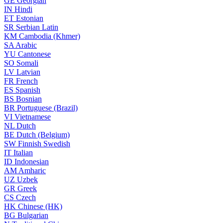
GE
Georgian
IN
Hindi
ET
Estonian
SR
Serbian Latin
KM
Cambodia (Khmer)
SA
Arabic
YU
Cantonese
SO
Somali
LV
Latvian
FR
French
ES
Spanish
BS
Bosnian
BR
Portuguese (Brazil)
VI
Vietnamese
NL
Dutch
BE
Dutch (Belgium)
SW
Finnish Swedish
IT
Italian
ID
Indonesian
AM
Amharic
UZ
Uzbek
GR
Greek
CS
Czech
HK
Chinese (HK)
BG
Bulgarian