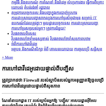
កម្មវិធី និងឧបករណ៍
ការណែនាំ និងវីដេអូ
លំហូរការងារ
ធ្វើការពិគ្រោះ
យោបល់
តំបន់រង់ចាំ
រដ្ឋបាល
តម្រូវការបច្ចេកទេស និងបញ្ហាក្នុងការបាញ់ប្រហារ
ការដោះស្រាយបញ្ហាសាកល្បងការហៅទូរស័ព្ទជាមុន
សម្រាប់ IT
ឧបករណ៍ដែលត្រូវគ្នា។
មូលដ្ឋានបច្ចេកទេស
ការដោះស្រាយបញ្ហា
ការហៅទូរសព្ទរបស់អ្នក។
ត្រូវការជំនួយ?
វិបផតថលពិសេស
វិបផតថលថែទាំមនុស្សចាស់
វិបផតថលថែទាំសុខភាពបឋម
អំពីការហៅជាវីដេអូ
អត្ថបទ និងករណីសិក្សា
អំពី
គោលនយោបាយ
ការចូលប្រើ
សន្តិសុខ
+ More
ការហៅជាវីដេអូដោយផ្ទាល់ពីបញ្ជីស
ត្រូវប្រាកដថា Firewall របស់ស្ថាប័នរបស់អ្នកអនុញ្ញាតឱ្យចូលប្រើ
ការហៅជាវីដេអូដោយផ្ទាល់ពីសុខភាព
ណ
ន
ន
យ
ក
ដ
ន
IT
រ
ប
ស
ស
ប
ន
អ
ក
ឱ
'
ប
ញ
ស
'
អ
ស
យ
ដ
ន
អ
ម
ល
ក
រ
ហ
ជ
វ
ដ
អ
គ
ហ
ទ
ព
រ
ន
ង
ព
ន
ត
ម
ល
ក
រ
ក
ណ
ត
ប
ណ
ញ