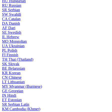
HU
Hungarian
RU
Russian
SR
Serbian
SW
Swahili
CA
Catalan
DA
Danish
AF
Dari
SE
Swedish
IL
Hebrew
MO
Mongolian
UA
Ukrainian
PL
Polish
FI
Finnish
TH
Thai (Thailand)
SK
Slovak
BE
Belarusian
KR
Korean
CN
Chinese
LT
Lithuanian
MY
Myanmar (Burmese)
GE
Georgian
IN
Hindi
ET
Estonian
SR
Serbian Latin
KM
Cambodia (Khmer)