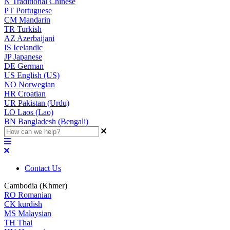
N
Traditional Chinese
PT
Portuguese
CM
Mandarin
TR
Turkish
AZ
Azerbaijani
IS
Icelandic
JP
Japanese
DE
German
US
English (US)
NO
Norwegian
HR
Croatian
UR
Pakistan (Urdu)
LO
Laos (Lao)
BN
Bangladesh (Bengali)
Contact Us
Cambodia (Khmer)
RO
Romanian
CK
kurdish
MS
Malaysian
TH
Thai