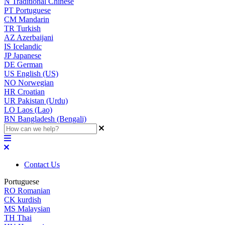
N
Traditional Chinese
PT
Portuguese
CM
Mandarin
TR
Turkish
AZ
Azerbaijani
IS
Icelandic
JP
Japanese
DE
German
US
English (US)
NO
Norwegian
HR
Croatian
UR
Pakistan (Urdu)
LO
Laos (Lao)
BN
Bangladesh (Bengali)
Contact Us
Portuguese
RO
Romanian
CK
kurdish
MS
Malaysian
TH
Thai