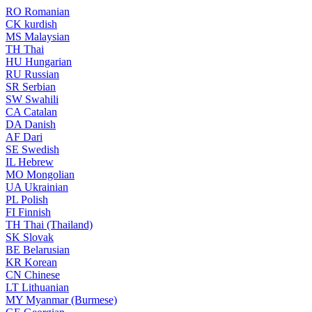
RO
Romanian
CK
kurdish
MS
Malaysian
TH
Thai
HU
Hungarian
RU
Russian
SR
Serbian
SW
Swahili
CA
Catalan
DA
Danish
AF
Dari
SE
Swedish
IL
Hebrew
MO
Mongolian
UA
Ukrainian
PL
Polish
FI
Finnish
TH
Thai (Thailand)
SK
Slovak
BE
Belarusian
KR
Korean
CN
Chinese
LT
Lithuanian
MY
Myanmar (Burmese)