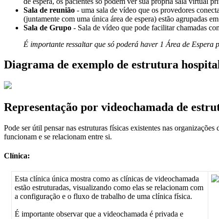
de
espera
,
os
pacientes
s
ó
podem
ver
sua
pr
ó
pria
sala
virtual
pr
Sala
de
reuni
ã
o
-
uma
sala
de
v
í
deo
que
os
provedores
conect
(
juntamente
com
uma
ú
nica
á
rea
de
espera
)
est
ã
o
agrupadas
em
Sala
de
Grupo
-
Sala
de
v
í
deo
que
pode
facilitar
chamadas
co
É
importante
ressaltar
que
s
ó
poder
á
haver
1
Á
rea
de
Espera
Diagrama
de
exemplo
de
estrutura
hospita
Representa
ç
ã
o
por
videochamada
de
estru
Pode
ser
ú
til
pensar
nas
estruturas
f
í
sicas
existentes
nas
organiza
ç
õ
es
funcionam
e
se
relacionam
entre
si
.
Cl
í
nica
:
Esta
cl
í
nica
ú
nica
mostra
como
as
cl
í
nicas
de
videochamada
est
ã
o
estruturadas
,
visualizando
como
elas
se
relacionam
com
a
configura
ç
ã
o
e
o
fluxo
de
trabalho
de
uma
cl
í
nica
f
í
sica
.
É
importante
observar
que
a
videochamada
é
privada
e