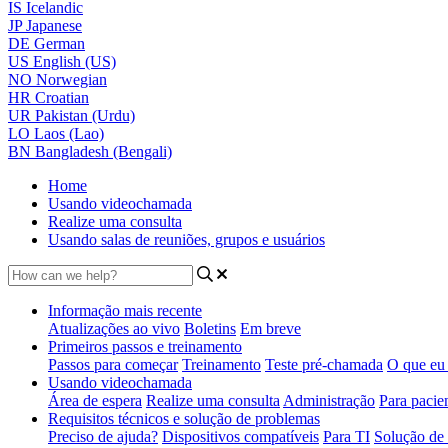
IS
Icelandic
JP
Japanese
DE
German
US
English (US)
NO
Norwegian
HR
Croatian
UR
Pakistan (Urdu)
LO
Laos (Lao)
BN
Bangladesh (Bengali)
Home
Usando videochamada
Realize uma consulta
Usando salas de reuniões, grupos e usuários
Informação mais recente
Atualizações ao vivo
Boletins
Em breve
Primeiros passos e treinamento
Passos para começar
Treinamento
Teste pré-chamada
O que eu 
Usando videochamada
Área de espera
Realize uma consulta
Administração
Para pacie
Requisitos técnicos e solução de problemas
Preciso de ajuda?
Dispositivos compatíveis
Para TI
Solução de 