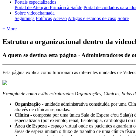
Portais especializados
Portal de Atenção Primária à Saúde
Portal de cuidados para ido
Sobre videochamada
Segurança
Políticas
Acesso
Artigos e estudos de caso
Sobre
+ More
Estrutura organizacional dentro da vide
A quem se destina esta página - Administradores de o
Esta
p
á
gina
explica
como
funcionam
as
diferentes
unidades
de
Video
Exemplo
de
como
est
ã
o
estruturadas
Organiza
ç
õ
es
,
Cl
í
nicas
,
Salas
d
Organiza
ç
ã
o
-
unidade
administrativa
constitu
í
da
por
uma
Cl
í
n
atrav
é
s
de
cl
í
nicas
separadas
.
Cl
í
nica
-
composta
por
uma
ú
nica
Sala
de
Espera
e
/
ou
Sala
(
s
)
especializada
(
por
exemplo
,
renal
,
fisioterapia
,
cardiologia
)
ou
Á
rea
de
Espera
-
espa
ç
o
virtual
onde
os
pacientes
aguardam
o
á
reas
de
espera
imitam
o
fluxo
de
trabalho
de
uma
cl
í
nica
f
í
sica