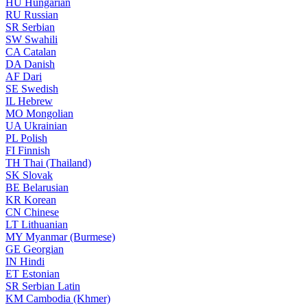
HU
Hungarian
RU
Russian
SR
Serbian
SW
Swahili
CA
Catalan
DA
Danish
AF
Dari
SE
Swedish
IL
Hebrew
MO
Mongolian
UA
Ukrainian
PL
Polish
FI
Finnish
TH
Thai (Thailand)
SK
Slovak
BE
Belarusian
KR
Korean
CN
Chinese
LT
Lithuanian
MY
Myanmar (Burmese)
GE
Georgian
IN
Hindi
ET
Estonian
SR
Serbian Latin
KM
Cambodia (Khmer)