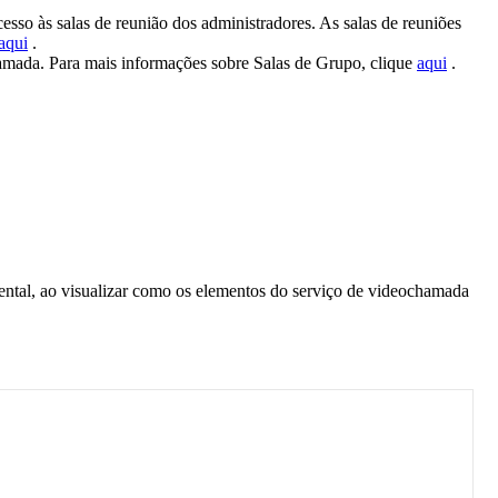
cesso
à
s
salas
de
reuni
ã
o
dos
administradores
.
As
salas
de
reuni
õ
es
aqui
.
amada
.
Para
mais
informa
ç
õ
es
sobre
Salas
de
Grupo
,
clique
aqui
.
ntal
,
ao
visualizar
como
os
elementos
do
servi
ç
o
de
videochamada