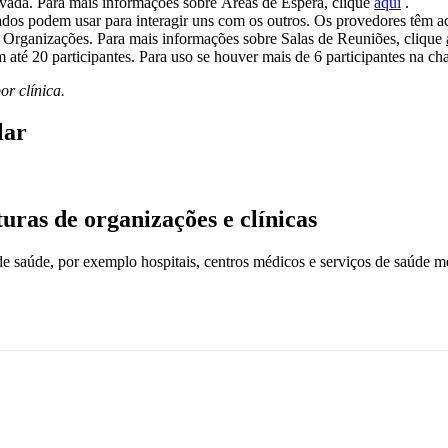
ivada
.
Para
mais
informa
ç
õ
es
sobre
Á
reas
de
Espera
,
clique
aqui
.
ados
podem
usar
para
interagir
uns
com
os
outros
.
Os
provedores
t
ê
m
a
Organiza
ç
õ
es
.
Para
mais
informa
ç
õ
es
sobre
Salas
de
Reuni
õ
es
,
clique
m
at
é
20
participantes
.
Para
uso
se
houver
mais
de
6
participantes
na
ch
por
cl
í
nica
.
lar
turas
de
organiza
ç
õ
es
e
cl
í
nicas
de
sa
ú
de
,
por
exemplo
hospitais
,
centros
m
é
dicos
e
servi
ç
os
de
sa
ú
de
me