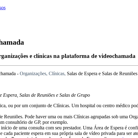
sos
ochamada
rganizações e clínicas na plataforma de videochamada
chamada
-
Organiza
ç
õ
es
,
Cl
í
nicas
,
Salas
de
Espera
e
Salas
de
Reuni
õ
es
e
Espera
,
Salas
de
Reuni
õ
es
e
Salas
de
Grupo
ica
,
ou
por
um
conjunto
de
Cl
í
nicas
.
Um
hospital
ou
centro
m
é
dico
po
de
Reuni
õ
es
.
Pode
haver
uma
ou
mais
Cl
í
nicas
agrupadas
sob
uma
Orga
um
consult
ó
rio
de
GP
,
por
exemplo
.
in
í
cio
de
uma
consulta
com
seu
prestador
.
Uma
Á
rea
de
Espera
é
conf
e
cada
paciente
espera
em
sua
pr
ó
pria
sala
de
v
í
deo
privada
para
ser
at