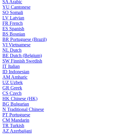
SA
Arabic
YU
Cantonese
SO
Somali
LV
Latvian
FR
French
ES
Spanish
BS
Bosnian
BR
Portuguese (Brazil)
VI
Vietnamese
NL
Dutch
BE
Dutch (Belgium)
SW
Finnish Swedish
IT
Italian
ID
Indonesian
AM
Amharic
UZ
Uzbek
GR
Greek
CS
Czech
HK
Chinese (HK)
BG
Bulgarian
N
Traditional Chinese
PT
Portuguese
CM
Mandarin
TR
Turkish
AZ
Azerbaijani