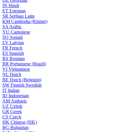
GE
Georgian
IN
Hindi
ET
Estonian
SR
Serbian Latin
KM
Cambodia (Khmer)
SA
Arabic
YU
Cantonese
SO
Somali
LV
Latvian
FR
French
ES
Spanish
BS
Bosnian
BR
Portuguese (Brazil)
VI
Vietnamese
NL
Dutch
BE
Dutch (Belgium)
SW
Finnish Swedish
IT
Italian
ID
Indonesian
AM
Amharic
UZ
Uzbek
GR
Greek
CS
Czech
HK
Chinese (HK)
BG
Bulgarian