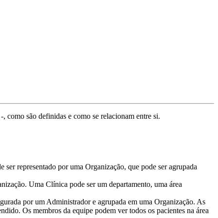
-
,
como
s
ã
o
definidas
e
como
se
relacionam
entre
si
.
de
ser
representado
por
uma
Organiza
ç
ã
o
,
que
pode
ser
agrupada
niza
ç
ã
o
.
Uma
Cl
í
nica
pode
ser
um
departamento
,
uma
á
rea
igurada
por
um
Administrador
e
agrupada
em
uma
Organiza
ç
ã
o
.
As
endido
.
Os
membros
da
equipe
podem
ver
todos
os
pacientes
na
á
rea