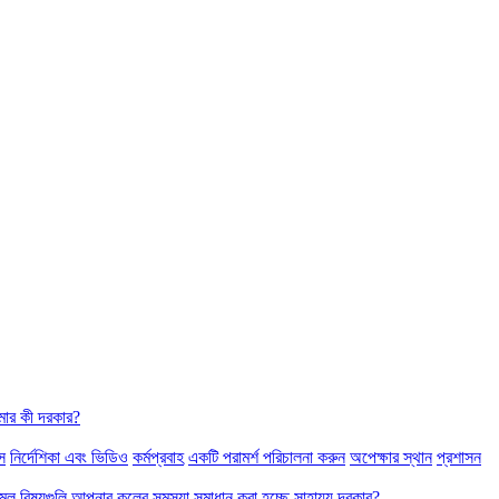
ার কী দরকার?
স
নির্দেশিকা এবং ভিডিও
কর্মপ্রবাহ
একটি পরামর্শ পরিচালনা করুন
অপেক্ষার স্থান
প্রশাসন
মূল বিষয়গুলি
আপনার কলের সমস্যা সমাধান করা হচ্ছে
সাহায্য দরকার?