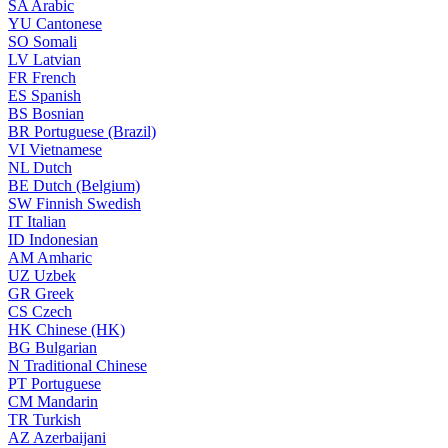
SA
Arabic
YU
Cantonese
SO
Somali
LV
Latvian
FR
French
ES
Spanish
BS
Bosnian
BR
Portuguese (Brazil)
VI
Vietnamese
NL
Dutch
BE
Dutch (Belgium)
SW
Finnish Swedish
IT
Italian
ID
Indonesian
AM
Amharic
UZ
Uzbek
GR
Greek
CS
Czech
HK
Chinese (HK)
BG
Bulgarian
N
Traditional Chinese
PT
Portuguese
CM
Mandarin
TR
Turkish
AZ
Azerbaijani