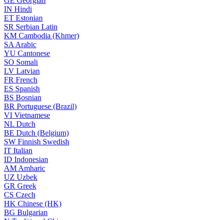
GE
Georgian
IN
Hindi
ET
Estonian
SR
Serbian Latin
KM
Cambodia (Khmer)
SA
Arabic
YU
Cantonese
SO
Somali
LV
Latvian
FR
French
ES
Spanish
BS
Bosnian
BR
Portuguese (Brazil)
VI
Vietnamese
NL
Dutch
BE
Dutch (Belgium)
SW
Finnish Swedish
IT
Italian
ID
Indonesian
AM
Amharic
UZ
Uzbek
GR
Greek
CS
Czech
HK
Chinese (HK)
BG
Bulgarian