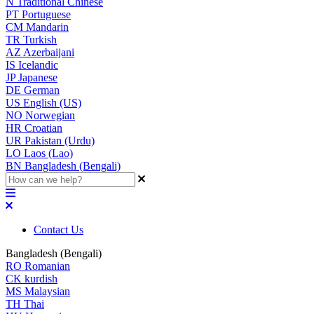
N
Traditional Chinese
PT
Portuguese
CM
Mandarin
TR
Turkish
AZ
Azerbaijani
IS
Icelandic
JP
Japanese
DE
German
US
English (US)
NO
Norwegian
HR
Croatian
UR
Pakistan (Urdu)
LO
Laos (Lao)
BN
Bangladesh (Bengali)
Contact Us
Bangladesh (Bengali)
RO
Romanian
CK
kurdish
MS
Malaysian
TH
Thai