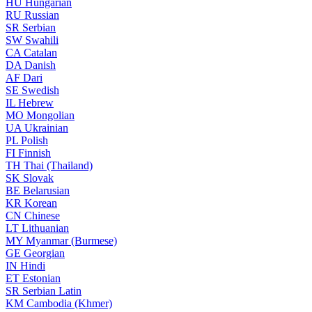
HU
Hungarian
RU
Russian
SR
Serbian
SW
Swahili
CA
Catalan
DA
Danish
AF
Dari
SE
Swedish
IL
Hebrew
MO
Mongolian
UA
Ukrainian
PL
Polish
FI
Finnish
TH
Thai (Thailand)
SK
Slovak
BE
Belarusian
KR
Korean
CN
Chinese
LT
Lithuanian
MY
Myanmar (Burmese)
GE
Georgian
IN
Hindi
ET
Estonian
SR
Serbian Latin
KM
Cambodia (Khmer)