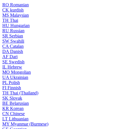
RO
Romanian
CK
kurdish
MS
Malaysian
TH
Thai
HU
Hungarian
RU
Russian
SR
Serbian
SW
Swahili
CA
Catalan
DA
Danish
AF
Dari
SE
Swedish
IL
Hebrew
MO
Mongolian
UA
Ukrainian
PL
Polish
FI
Finnish
TH
Thai (Thailand)
SK
Slovak
BE
Belarusian
KR
Korean
CN
Chinese
LT
Lithuanian
MY
Myanmar (Burmese)