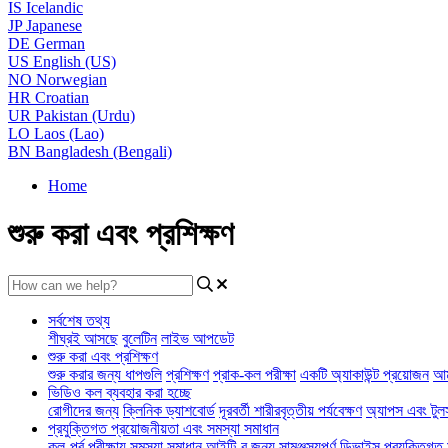
IS
Icelandic
JP
Japanese
DE
German
US
English (US)
NO
Norwegian
HR
Croatian
UR
Pakistan (Urdu)
LO
Laos (Lao)
BN
Bangladesh (Bengali)
Home
শুরু করা এবং প্রশিক্ষণ
সর্বশেষ তথ্য
শীঘ্রই আসছে
বুলেটিন
লাইভ আপডেট
শুরু করা এবং প্রশিক্ষণ
শুরু করার জন্য ধাপগুলি
প্রশিক্ষণ
প্রাক-কল পরীক্ষা
একটি অ্যাকাউন্ট প্রয়োজন
আম
ভিডিও কল ব্যবহার করা হচ্ছে
রোগীদের জন্য
ক্লিনিক ড্যাশবোর্ড
দূরবর্তী শারীরবৃত্তীয় পর্যবেক্ষণ
অ্যাপস এবং টুল
প্রযুক্তিগত প্রয়োজনীয়তা এবং সমস্যা সমাধান
কল-পূর্ব পরীক্ষায় সমস্যা সমাধান
আইটি-র জন্য
সামঞ্জস্যপূর্ণ ডিভাইস
প্রযুক্তিগত 