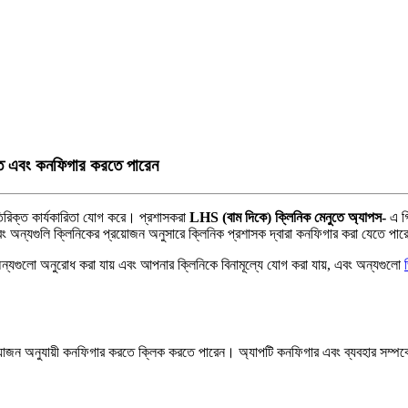
খতে এবং কনফিগার করতে পারেন
ত
র
ক
ত
ক
র
ক
র
ত
য
গ
ক
র
।
প
র
শ
স
ক
র
LHS
(
ব
ম
দ
ক
)
ক
ন
ক
ম
ন
ত
অ
য
প
স
-
এ
ব
অ
ন
য
গ
ল
ক
ন
ক
র
প
র
য
জ
ন
অ
ন
স
র
ক
ন
ক
প
র
শ
স
ক
দ
ব
র
ক
ন
ফ
গ
র
ক
র
য
ত
প
অ
ন
য
গ
ল
অ
ন
র
ধ
ক
র
য
য়
এ
ব
আ
প
ন
র
ক
ন
ক
ব
ন
ম
ল
য
গ
ক
র
য
য়
,
এ
ব
অ
ন
য
গ
ল
য়
জ
ন
অ
ন
য
য়
ক
ন
ফ
গ
র
ক
র
ত
ক
ক
ক
র
ত
প
র
ন
।
অ
য
প
ট
ক
ন
ফ
গ
র
এ
ব
ব
য
ব
হ
র
স
ম