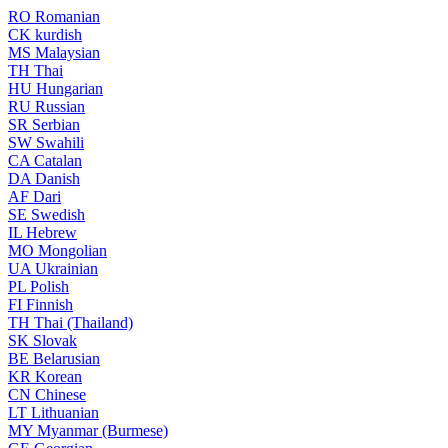
RO
Romanian
CK
kurdish
MS
Malaysian
TH
Thai
HU
Hungarian
RU
Russian
SR
Serbian
SW
Swahili
CA
Catalan
DA
Danish
AF
Dari
SE
Swedish
IL
Hebrew
MO
Mongolian
UA
Ukrainian
PL
Polish
FI
Finnish
TH
Thai (Thailand)
SK
Slovak
BE
Belarusian
KR
Korean
CN
Chinese
LT
Lithuanian
MY
Myanmar (Burmese)