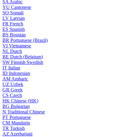
SA
Arabic
YU
Cantonese
SO
Somali
LV
Latvian
FR
French
ES
Spanish
BS
Bosnian
BR
Portuguese (Brazil)
VI
Vietnamese
NL
Dutch
BE
Dutch (Belgium)
SW
Finnish Swedish
IT
Italian
ID
Indonesian
AM
Amharic
UZ
Uzbek
GR
Greek
CS
Czech
HK
Chinese (HK)
BG
Bulgarian
N
Traditional Chinese
PT
Portuguese
CM
Mandarin
TR
Turkish
AZ
Azerbaijani