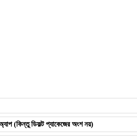
অ
য
প
(
ক
ন
ত
ড
ফ
ট
প
য
ক
জ
র
অ
শ
ন
য
)