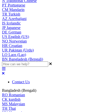
N
Traditional Chinese
PT
Portuguese
CM
Mandarin
TR
Turkish
AZ
Azerbaijani
IS
Icelandic
JP
Japanese
DE
German
US
English (US)
NO
Norwegian
HR
Croatian
UR
Pakistan (Urdu)
LO
Laos (Lao)
BN
Bangladesh (Bengali)
Contact Us
Bangladesh (Bengali)
RO
Romanian
CK
kurdish
MS
Malaysian
TH
Thai