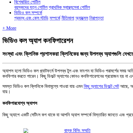
বিশেষায়িত পোর্টাল
বয়স্কদের যত্ন পোর্টাল
প্রাথমিক স্বাস্থ্যসেবা পোর্টাল
ভিডিও কল সম্পর্কে
প্রবন্ধ এবং কেস স্টাডি
সম্পর্কে
নীতিমালা
অ্যাক্সেস
নিরাপত্তা
+ More
ভিডিও কল অ্যাপ কনফিগারেশন
সংস্থা এবং ক্লিনিক প্রশাসকরা ক্লিনিকের জন্য উপলব্ধ অ্যাপগুলি দে
অ
য
প
স
হ
ল
ভ
ড
ও
ক
ল
প
য
ট
ফ
র
উ
প
ল
ব
ধ
ট
ল
এ
ব
ফ
শ
ন
য
ভ
ড
ও
প
র
ম
র
র
স
ম
য
অ
ক
ন
ফ
গ
র
ক
র
ত
প
র
ন
।
ক
ছ
ড
ফ
ট
অ
য
প
র
ক
ন
ও
ক
ন
ফ
গ
র
শ
ন
র
প
র
য
জ
ন
হ
য
ন
এ
স
ম
স
ত
ভ
ড
ও
ক
ল
ক
ন
ক
ব
ন
ম
ল
প
ও
য়
য
য়
এ
ম
ন
ক
ছ
অ
য
প
র
ড
ফ
ট
স
ট
আ
ছ
,
য
য়
।
ক
ন
ফ
গ
র
য
গ
য
অ
য
প
স
ক
ছ
অ
য
প
এ
ক
ট
স
ট
স
ক
গ
থ
ক
য
আ
প
ন
অ
য
প
স
ম
র
ব
স
ত
র
ত
জ
ন
ত
এ
ব
প
র
ব
ল
ক
ব
ল
স
ম
ত