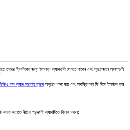
গ
য
ত
দ
র
ক
ন
ক
র
জ
ন
য
উ
প
ল
ব
ধ
অ
য
প
গ
ল
দ
খ
ত
প
র
ন
এ
ব
প
র
য
জ
ন
অ
য
প
গ
ল
র
।
ভ
ড
ও
ক
ল
অ
য
প
ম
র
ট
প
স
অ
ন
র
ধ
ক
র
য
য়
এ
ব
স
ব
স
প
শ
ন
ফ
দ
য়
ই
ন
স
ল
ক
র
র
আ
র
ও
জ
ন
ত
ন
চ
র
প
ছ
দ
স
ই
অ
য
প
ট
ত
ক
ক
ক
র
ন
: