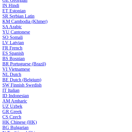
GE
Georgian
IN
Hindi
ET
Estonian
SR
Serbian Latin
KM
Cambodia (Khmer)
SA
Arabic
YU
Cantonese
SO
Somali
LV
Latvian
FR
French
ES
Spanish
BS
Bosnian
BR
Portuguese (Brazil)
VI
Vietnamese
NL
Dutch
BE
Dutch (Belgium)
SW
Finnish Swedish
IT
Italian
ID
Indonesian
AM
Amharic
UZ
Uzbek
GR
Greek
CS
Czech
HK
Chinese (HK)
BG
Bulgarian