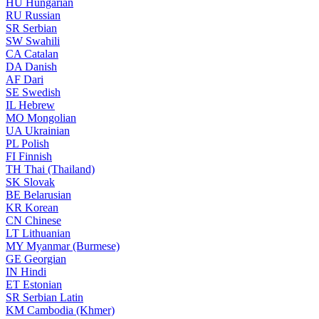
HU
Hungarian
RU
Russian
SR
Serbian
SW
Swahili
CA
Catalan
DA
Danish
AF
Dari
SE
Swedish
IL
Hebrew
MO
Mongolian
UA
Ukrainian
PL
Polish
FI
Finnish
TH
Thai (Thailand)
SK
Slovak
BE
Belarusian
KR
Korean
CN
Chinese
LT
Lithuanian
MY
Myanmar (Burmese)
GE
Georgian
IN
Hindi
ET
Estonian
SR
Serbian Latin
KM
Cambodia (Khmer)