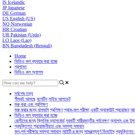
IS
Icelandic
JP
Japanese
DE
German
US
English (US)
NO
Norwegian
HR
Croatian
UR
Pakistan (Urdu)
LO
Laos (Lao)
BN
Bangladesh (Bengali)
Home
ভিডিও কল ব্যবহার করা হচ্ছে
প্রশাসন
ভিডিও কল অ্যাপস
সর্বশেষ তথ্য
শীঘ্রই আসছে
বুলেটিন
লাইভ আপডেট
শুরু করা এবং প্রশিক্ষণ
শুরু করার জন্য ধাপগুলি
প্রশিক্ষণ
প্রাক-কল পরীক্ষা
একটি অ্যাকাউন্ট প্রয়োজন
আম
ভিডিও কল ব্যবহার করা হচ্ছে
রোগীদের জন্য
ক্লিনিক ড্যাশবোর্ড
দূরবর্তী শারীরবৃত্তীয় পর্যবেক্ষণ
অ্যাপস এবং টুল
প্রযুক্তিগত প্রয়োজনীয়তা এবং সমস্যা সমাধান
কল-পূর্ব পরীক্ষায় সমস্যা সমাধান
আইটি-র জন্য
সামঞ্জস্যপূর্ণ ডিভাইস
প্রযুক্তিগত 