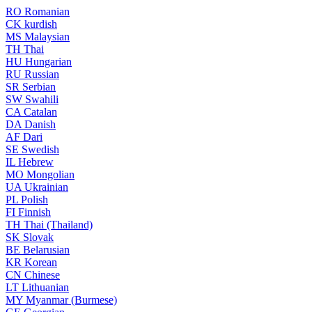
RO
Romanian
CK
kurdish
MS
Malaysian
TH
Thai
HU
Hungarian
RU
Russian
SR
Serbian
SW
Swahili
CA
Catalan
DA
Danish
AF
Dari
SE
Swedish
IL
Hebrew
MO
Mongolian
UA
Ukrainian
PL
Polish
FI
Finnish
TH
Thai (Thailand)
SK
Slovak
BE
Belarusian
KR
Korean
CN
Chinese
LT
Lithuanian
MY
Myanmar (Burmese)