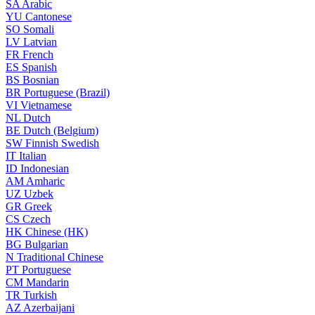
SA
Arabic
YU
Cantonese
SO
Somali
LV
Latvian
FR
French
ES
Spanish
BS
Bosnian
BR
Portuguese (Brazil)
VI
Vietnamese
NL
Dutch
BE
Dutch (Belgium)
SW
Finnish Swedish
IT
Italian
ID
Indonesian
AM
Amharic
UZ
Uzbek
GR
Greek
CS
Czech
HK
Chinese (HK)
BG
Bulgarian
N
Traditional Chinese
PT
Portuguese
CM
Mandarin
TR
Turkish
AZ
Azerbaijani