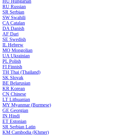
HU
Hungarian
RU
Russian
SR
Serbian
SW
Swahili
CA
Catalan
DA
Danish
AF
Dari
SE
Swedish
IL
Hebrew
MO
Mongolian
UA
Ukrainian
PL
Polish
FI
Finnish
TH
Thai (Thailand)
SK
Slovak
BE
Belarusian
KR
Korean
CN
Chinese
LT
Lithuanian
MY
Myanmar (Burmese)
GE
Georgian
IN
Hindi
ET
Estonian
SR
Serbian Latin
KM
Cambodia (Khmer)