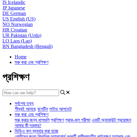
IS
Icelandic
JP
Japanese
DE
German
US
English (US)
NO
Norwegian
HR
Croatian
UR
Pakistan (Urdu)
LO
Laos (Lao)
BN
Bangladesh (Bengali)
Home
শুরু করা এবং প্রশিক্ষণ
প্রশিক্ষণ
সর্বশেষ তথ্য
শীঘ্রই আসছে
বুলেটিন
লাইভ আপডেট
শুরু করা এবং প্রশিক্ষণ
শুরু করার জন্য ধাপগুলি
প্রশিক্ষণ
প্রাক-কল পরীক্ষা
একটি অ্যাকাউন্ট প্রয়োজন
আমার কী দরকার?
ভিডিও কল ব্যবহার করা হচ্ছে
রোগীদের জন্য
ক্লিনিক ড্যাশবোর্ড
দূরবর্তী শারীরবৃত্তীয় পর্যবেক্ষণ
অ্যাপস এবং