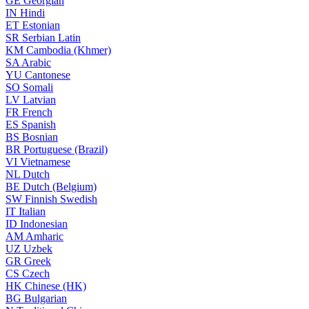
GE
Georgian
IN
Hindi
ET
Estonian
SR
Serbian Latin
KM
Cambodia (Khmer)
SA
Arabic
YU
Cantonese
SO
Somali
LV
Latvian
FR
French
ES
Spanish
BS
Bosnian
BR
Portuguese (Brazil)
VI
Vietnamese
NL
Dutch
BE
Dutch (Belgium)
SW
Finnish Swedish
IT
Italian
ID
Indonesian
AM
Amharic
UZ
Uzbek
GR
Greek
CS
Czech
HK
Chinese (HK)
BG
Bulgarian