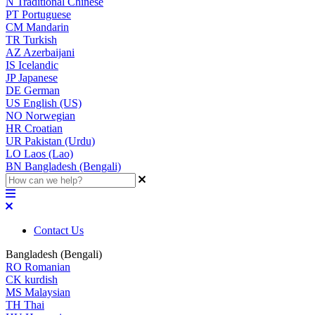
N
Traditional Chinese
PT
Portuguese
CM
Mandarin
TR
Turkish
AZ
Azerbaijani
IS
Icelandic
JP
Japanese
DE
German
US
English (US)
NO
Norwegian
HR
Croatian
UR
Pakistan (Urdu)
LO
Laos (Lao)
BN
Bangladesh (Bengali)
Contact Us
Bangladesh (Bengali)
RO
Romanian
CK
kurdish
MS
Malaysian
TH
Thai