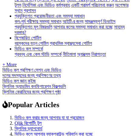
টুলস
নির্দেশিকা এবং ভিডিও
কর্মপ্রবাহ
একটি পরামর্শ পরিচালনা করুন
অপেক্ষার
স্থান
প্রশাসন
প্রযুক্তিগত প্রয়োজনীয়তা এবং সমস্যা সমাধান
কল-পূর্ব পরীক্ষায় সমস্যা সমাধান
আইটি-র জন্য
সামঞ্জস্যপূর্ণ ডিভাইস
প্রযুক্তিগত মূল বিষয়গুলি
আপনার কলের সমস্যা সমাধান করা হচ্ছে
সাহায্য
দরকার?
বিশেষায়িত পোর্টাল
বয়স্কদের যত্ন পোর্টাল
প্রাথমিক স্বাস্থ্যসেবা পোর্টাল
ভিডিও কল সম্পর্কে
প্রবন্ধ এবং কেস স্টাডি
সম্পর্কে
নীতিমালা
অ্যাক্সেস
নিরাপত্তা
+ More
ভিডিও কল প্রশিক্ষণ সেশন এবং ভিডিও
দলের সদস্যদের জন্য প্রশিক্ষণের তথ্য
ভিডিও কল জ্ঞান কুইজ
ক্লিনিক অ্যাডমিন কনফিগারেশন বিকল্পগুলি
ক্লিনিক কেরানিদের জন্য প্রশিক্ষণ পৃষ্ঠা
Popular Articles
ভিডিও কল করার জন্য আপনার যা যা প্রয়োজন
Qlik রিপোর্টিং টুল
ক্লিনিক ড্যাশবোর্ড
ভিডিও কলে আপনার ব্যাকগ্রাউন্ড পরিবর্তন করা হচ্ছে