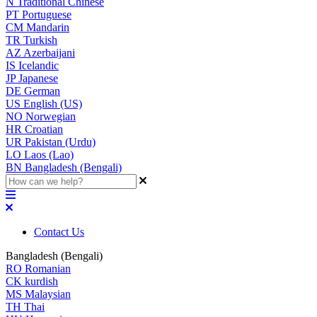
N
Traditional Chinese
PT
Portuguese
CM
Mandarin
TR
Turkish
AZ
Azerbaijani
IS
Icelandic
JP
Japanese
DE
German
US
English (US)
NO
Norwegian
HR
Croatian
UR
Pakistan (Urdu)
LO
Laos (Lao)
BN
Bangladesh (Bengali)
Contact Us
Bangladesh (Bengali)
RO
Romanian
CK
kurdish
MS
Malaysian
TH
Thai