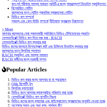
কল-পূর্ব পরীক্ষায় সমস্যা সমাধান
আইটি-র জন্য
সামঞ্জস্যপূর্ণ ডিভাইস
প্রযুক্তিগত 
বিশেষায়িত পোর্টাল
বয়স্কদের যত্ন পোর্টাল
প্রাথমিক স্বাস্থ্যসেবা পোর্টাল
ভিডিও কল সম্পর্কে
প্রবন্ধ এবং কেস স্টাডি
সম্পর্কে
নীতিমালা
অ্যাক্সেস
নিরাপত্তা
+ More
আপনার বয়স্কদের সেবা প্রদানকারী প্রতিষ্ঠানে ভিডিও টেলিহেলথের প্রবর্তন
হেলথডাইরেক্ট ভিডিও কল দিয়ে শুরু করা - RACH
হেলথডাইরেক্ট ভিডিও কল ব্যবহার করা
ভিডিও কলের মাধ্যমে ভিশনফ্লেক্স কার্ট এবং চিকিৎসা ডিভাইস ব্যবহার করা
বয়স্কদের যত্ন ক্লিনিক প্রশাসন
RACH প্রযুক্তি এবং সমস্যা সমাধান
RACH কর্মীদের জন্য দরকারী সম্পদ
Popular Articles
ভিডিও কল করার জন্য আপনার যা যা প্রয়োজন
Qlik রিপোর্টিং টুল
ক্লিনিক ড্যাশবোর্ড
ভিডিও কলে আপনার ব্যাকগ্রাউন্ড পরিবর্তন করা হচ্ছে
হেলথডিরেক্ট ভিডিও কল বুলেটিন লিঙ্ক
ভিডিও কলের জন্য ক্যামেরা এবং মাইক্রোফোন অ্যাক্সেসের অনুমতি দেওয়া হচ্ছে
অপেক্ষার স্থান এবং সভা কক্ষ: পার্থক্য কী?