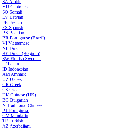
SA
Arabic
YU
Cantonese
SO
Somali
LV
Latvian
FR
French
ES
Spanish
BS
Bosnian
BR
Portuguese (Brazil)
VI
Vietnamese
NL
Dutch
BE
Dutch (Belgium)
SW
Finnish Swedish
IT
Italian
ID
Indonesian
AM
Amharic
UZ
Uzbek
GR
Greek
CS
Czech
HK
Chinese (HK)
BG
Bulgarian
N
Traditional Chinese
PT
Portuguese
CM
Mandarin
TR
Turkish
AZ
Azerbaijani