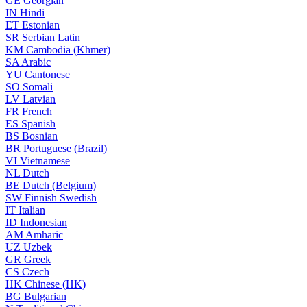
GE
Georgian
IN
Hindi
ET
Estonian
SR
Serbian Latin
KM
Cambodia (Khmer)
SA
Arabic
YU
Cantonese
SO
Somali
LV
Latvian
FR
French
ES
Spanish
BS
Bosnian
BR
Portuguese (Brazil)
VI
Vietnamese
NL
Dutch
BE
Dutch (Belgium)
SW
Finnish Swedish
IT
Italian
ID
Indonesian
AM
Amharic
UZ
Uzbek
GR
Greek
CS
Czech
HK
Chinese (HK)
BG
Bulgarian