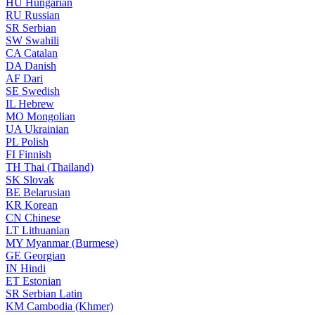
HU
Hungarian
RU
Russian
SR
Serbian
SW
Swahili
CA
Catalan
DA
Danish
AF
Dari
SE
Swedish
IL
Hebrew
MO
Mongolian
UA
Ukrainian
PL
Polish
FI
Finnish
TH
Thai (Thailand)
SK
Slovak
BE
Belarusian
KR
Korean
CN
Chinese
LT
Lithuanian
MY
Myanmar (Burmese)
GE
Georgian
IN
Hindi
ET
Estonian
SR
Serbian Latin
KM
Cambodia (Khmer)