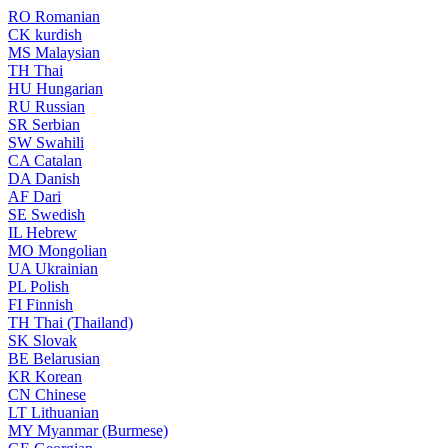
RO
Romanian
CK
kurdish
MS
Malaysian
TH
Thai
HU
Hungarian
RU
Russian
SR
Serbian
SW
Swahili
CA
Catalan
DA
Danish
AF
Dari
SE
Swedish
IL
Hebrew
MO
Mongolian
UA
Ukrainian
PL
Polish
FI
Finnish
TH
Thai (Thailand)
SK
Slovak
BE
Belarusian
KR
Korean
CN
Chinese
LT
Lithuanian
MY
Myanmar (Burmese)