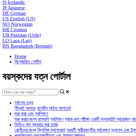
IS
Icelandic
JP
Japanese
DE
German
US
English (US)
NO
Norwegian
HR
Croatian
UR
Pakistan (Urdu)
LO
Laos (Lao)
BN
Bangladesh (Bengali)
Home
বিশেষায়িত পোর্টাল
বয়স্কদের যত্ন পোর্টাল
সর্বশেষ তথ্য
শীঘ্রই আসছে
বুলেটিন
লাইভ আপডেট
শুরু করা এবং প্রশিক্ষণ
শুরু করার জন্য ধাপগুলি
প্রশিক্ষণ
প্রাক-কল পরীক্ষা
একটি অ্যাকাউন্ট প্রয়োজন
আম
ভিডিও কল ব্যবহার করা হচ্ছে
রোগীদের জন্য
ক্লিনিক ড্যাশবোর্ড
দূরবর্তী শারীরবৃত্তীয় পর্যবেক্ষণ
অ্যাপস এবং টুল
প্রযুক্তিগত প্রয়োজনীয়তা এবং সমস্যা সমাধান