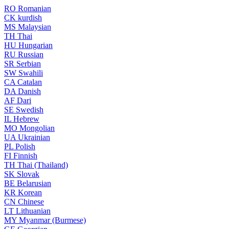
RO
Romanian
CK
kurdish
MS
Malaysian
TH
Thai
HU
Hungarian
RU
Russian
SR
Serbian
SW
Swahili
CA
Catalan
DA
Danish
AF
Dari
SE
Swedish
IL
Hebrew
MO
Mongolian
UA
Ukrainian
PL
Polish
FI
Finnish
TH
Thai (Thailand)
SK
Slovak
BE
Belarusian
KR
Korean
CN
Chinese
LT
Lithuanian
MY
Myanmar (Burmese)