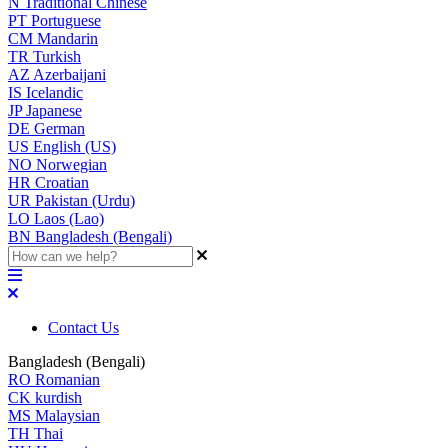
N
Traditional Chinese
PT
Portuguese
CM
Mandarin
TR
Turkish
AZ
Azerbaijani
IS
Icelandic
JP
Japanese
DE
German
US
English (US)
NO
Norwegian
HR
Croatian
UR
Pakistan (Urdu)
LO
Laos (Lao)
BN
Bangladesh (Bengali)
Contact Us
Bangladesh (Bengali)
RO
Romanian
CK
kurdish
MS
Malaysian
TH
Thai