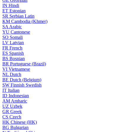
GE
Georgian
IN
Hindi
ET
Estonian
SR
Serbian Latin
KM
Cambodia (Khmer)
SA
Arabic
YU
Cantonese
SO
Somali
LV
Latvian
FR
French
ES
Spanish
BS
Bosnian
BR
Portuguese (Brazil)
VI
Vietnamese
NL
Dutch
BE
Dutch (Belgium)
SW
Finnish Swedish
IT
Italian
ID
Indonesian
AM
Amharic
UZ
Uzbek
GR
Greek
CS
Czech
HK
Chinese (HK)
BG
Bulgarian