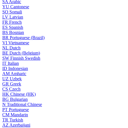
SA
Arabic
YU
Cantonese
SO
Somali
LV
Latvian
FR
French
ES
Spanish
BS
Bosnian
BR
Portuguese (Brazil)
VI
Vietnamese
NL
Dutch
BE
Dutch (Belgium)
SW
Finnish Swedish
IT
Italian
ID
Indonesian
AM
Amharic
UZ
Uzbek
GR
Greek
CS
Czech
HK
Chinese (HK)
BG
Bulgarian
N
Traditional Chinese
PT
Portuguese
CM
Mandarin
TR
Turkish
AZ
Azerbaijani