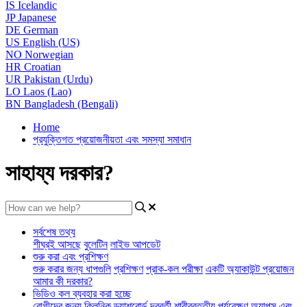
IS
Icelandic
JP
Japanese
DE
German
US
English (US)
NO
Norwegian
HR
Croatian
UR
Pakistan (Urdu)
LO
Laos (Lao)
BN
Bangladesh (Bengali)
Home
প্রযুক্তিগত প্রয়োজনীয়তা এবং সমস্যা সমাধান
সাহায্য দরকার?
সর্বশেষ তথ্য
শীঘ্রই আসছে
বুলেটিন
লাইভ আপডেট
শুরু করা এবং প্রশিক্ষণ
শুরু করার জন্য ধাপগুলি
প্রশিক্ষণ
প্রাক-কল পরীক্ষা
একটি অ্যাকাউন্ট প্রয়োজন
আমার কী দরকার?
ভিডিও কল ব্যবহার করা হচ্ছে
রোগীদের জন্য
ক্লিনিক ড্যাশবোর্ড
দূরবর্তী শারীরবৃত্তীয় পর্যবেক্ষণ
অ্যাপস এবং