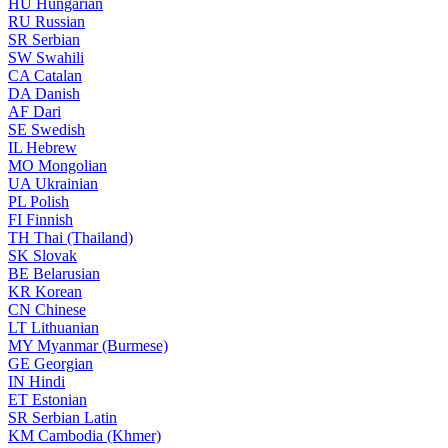
HU
Hungarian
RU
Russian
SR
Serbian
SW
Swahili
CA
Catalan
DA
Danish
AF
Dari
SE
Swedish
IL
Hebrew
MO
Mongolian
UA
Ukrainian
PL
Polish
FI
Finnish
TH
Thai (Thailand)
SK
Slovak
BE
Belarusian
KR
Korean
CN
Chinese
LT
Lithuanian
MY
Myanmar (Burmese)
GE
Georgian
IN
Hindi
ET
Estonian
SR
Serbian Latin
KM
Cambodia (Khmer)