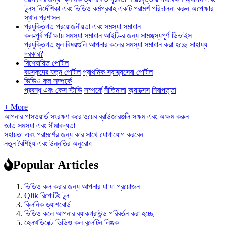
টুলস
নির্দেশিকা এবং ভিডিও
কর্মপ্রবাহ
একটি পরামর্শ পরিচালনা করুন
অপেক্ষার
স্থান
প্রশাসন
প্রযুক্তিগত প্রয়োজনীয়তা এবং সমস্যা সমাধান
কল-পূর্ব পরীক্ষায় সমস্যা সমাধান
আইটি-র জন্য
সামঞ্জস্যপূর্ণ ডিভাইস
প্রযুক্তিগত মূল বিষয়গুলি
আপনার কলের সমস্যা সমাধান করা হচ্ছে
সাহায্য
দরকার?
বিশেষায়িত পোর্টাল
বয়স্কদের যত্ন পোর্টাল
প্রাথমিক স্বাস্থ্যসেবা পোর্টাল
ভিডিও কল সম্পর্কে
প্রবন্ধ এবং কেস স্টাডি
সম্পর্কে
নীতিমালা
অ্যাক্সেস
নিরাপত্তা
+ More
আপনার পাসওয়ার্ড সংরক্ষণ করে ওয়েব ব্রাউজারগুলি সক্ষম এবং অক্ষম করুন
জ্ঞাত সমস্যা এবং সীমাবদ্ধতা
সহায়তা এবং পরামর্শের জন্য কার সাথে যোগাযোগ করবেন
নতুন বৈশিষ্ট্য এবং উন্নতির অনুরোধ
Popular Articles
ভিডিও কল করার জন্য আপনার যা যা প্রয়োজন
Qlik রিপোর্টিং টুল
ক্লিনিক ড্যাশবোর্ড
ভিডিও কলে আপনার ব্যাকগ্রাউন্ড পরিবর্তন করা হচ্ছে
হেলথডিরেক্ট ভিডিও কল বুলেটিন লিঙ্ক