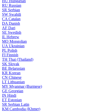
HU
Hungarian
RU
Russian
SR
Serbian
SW
Swahili
CA
Catalan
DA
Danish
AF
Dari
SE
Swedish
IL
Hebrew
MO
Mongolian
UA
Ukrainian
PL
Polish
FI
Finnish
TH
Thai (Thailand)
SK
Slovak
BE
Belarusian
KR
Korean
CN
Chinese
LT
Lithuanian
MY
Myanmar (Burmese)
GE
Georgian
IN
Hindi
ET
Estonian
SR
Serbian Latin
KM
Cambodia (Khmer)