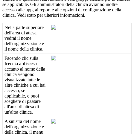
se
applicabile
.
Gli
amministratori
della
clinica
avranno
inoltre
accesso
alle
app
,
ai
report
e
alle
opzioni
di
configurazione
della
clinica
.
Vedi
sotto
per
ulteriori
informazioni
.
Nella
parte
superiore
dell
'
area
di
attesa
vedrai
il
nome
dell
'
organizzazione
e
il
nome
della
clinica
.
Facendo
clic
sulla
freccia
a
discesa
accanto
al
nome
della
clinica
vengono
visualizzate
tutte
le
altre
cliniche
a
cui
hai
accesso
,
se
applicabile
,
e
puoi
scegliere
di
passare
all
'
area
di
attesa
di
un
'
altra
clinica
.
A
sinistra
del
nome
dell
'
organizzazione
e
della
clinica
,
il
menu