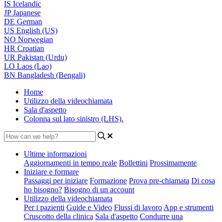
IS
Icelandic
JP
Japanese
DE
German
US
English (US)
NO
Norwegian
HR
Croatian
UR
Pakistan (Urdu)
LO
Laos (Lao)
BN
Bangladesh (Bengali)
Home
Utilizzo della videochiamata
Sala d'aspetto
Colonna sul lato sinistro (LHS).
Ultime informazioni
Aggiornamenti in tempo reale
Bollettini
Prossimamente
Iniziare e formare
Passaggi per iniziare
Formazione
Prova pre-chiamata
Di cosa
ho bisogno?
Bisogno di un account
Utilizzo della videochiamata
Per i pazienti
Guide e Video
Flussi di lavoro
App e strumenti
Cruscotto della clinica
Sala d'aspetto
Condurre una