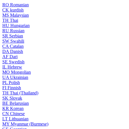
RO
Romanian
CK
kurdish
MS
Malaysian
TH
Thai
HU
Hungarian
RU
Russian
SR
Serbian
SW
Swahili
CA
Catalan
DA
Danish
AF
Dari
SE
Swedish
IL
Hebrew
MO
Mongolian
UA
Ukrainian
PL
Polish
FI
Finnish
TH
Thai (Thailand)
SK
Slovak
BE
Belarusian
KR
Korean
CN
Chinese
LT
Lithuanian
MY
Myanmar (Burmese)