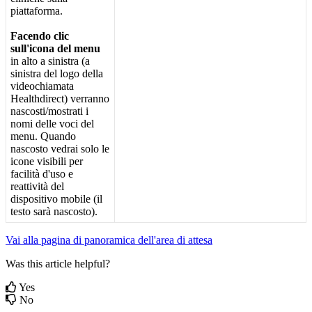
piattaforma
.
Facendo
clic
sull
'
icona
del
menu
in
alto
a
sinistra
(
a
sinistra
del
logo
della
videochiamata
Healthdirect
)
verranno
nascosti
/
mostrati
i
nomi
delle
voci
del
menu
.
Quando
nascosto
vedrai
solo
le
icone
visibili
per
facilit
à
d
'
uso
e
reattivit
à
del
dispositivo
mobile
(
il
testo
sar
à
nascosto
)
.
Vai
alla
pagina
di
panoramica
dell
'
area
di
attesa
Was this article helpful?
Yes
No