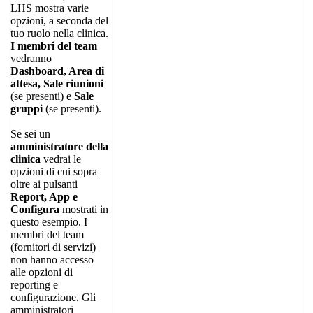
LHS
mostra
varie
opzioni
,
a
seconda
del
tuo
ruolo
nella
clinica
.
I
membri
del
team
vedranno
Dashboard
,
Area
di
attesa
,
Sale
riunioni
(
se
presenti
)
e
Sale
gruppi
(
se
presenti
)
.
Se
sei
un
amministratore
della
clinica
vedrai
le
opzioni
di
cui
sopra
oltre
ai
pulsanti
Report
,
App
e
Configura
mostrati
in
questo
esempio
.
I
membri
del
team
(
fornitori
di
servizi
)
non
hanno
accesso
alle
opzioni
di
reporting
e
configurazione
.
Gli
amministratori