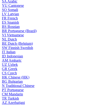
SA
Arabic
YU
Cantonese
SO
Somali
LV
Latvian
FR
French
ES
Spanish
BS
Bosnian
BR
Portuguese (Brazil)
VI
Vietnamese
NL
Dutch
BE
Dutch (Belgium)
SW
Finnish Swedish
IT
Italian
ID
Indonesian
AM
Amharic
UZ
Uzbek
GR
Greek
CS
Czech
HK
Chinese (HK)
BG
Bulgarian
N
Traditional Chinese
PT
Portuguese
CM
Mandarin
TR
Turkish
AZ
Azerbaijani