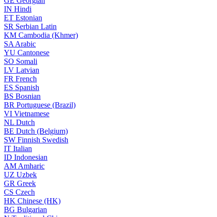
GE
Georgian
IN
Hindi
ET
Estonian
SR
Serbian Latin
KM
Cambodia (Khmer)
SA
Arabic
YU
Cantonese
SO
Somali
LV
Latvian
FR
French
ES
Spanish
BS
Bosnian
BR
Portuguese (Brazil)
VI
Vietnamese
NL
Dutch
BE
Dutch (Belgium)
SW
Finnish Swedish
IT
Italian
ID
Indonesian
AM
Amharic
UZ
Uzbek
GR
Greek
CS
Czech
HK
Chinese (HK)
BG
Bulgarian