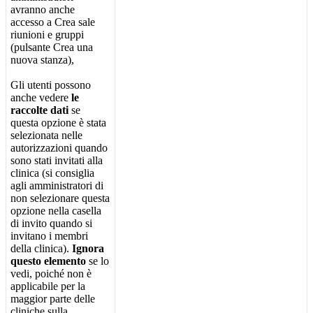
avranno
anche
accesso
a
Crea
sale
riunioni
e
gruppi
(
pulsante
Crea
una
nuova
stanza
)
,
Gli
utenti
possono
anche
vedere
le
raccolte
dati
se
questa
opzione
è
stata
selezionata
nelle
autorizzazioni
quando
sono
stati
invitati
alla
clinica
(
si
consiglia
agli
amministratori
di
non
selezionare
questa
opzione
nella
casella
di
invito
quando
si
invitano
i
membri
della
clinica
)
.
Ignora
questo
elemento
se
lo
vedi
,
poich
é
non
è
applicabile
per
la
maggior
parte
delle
cliniche
sulla