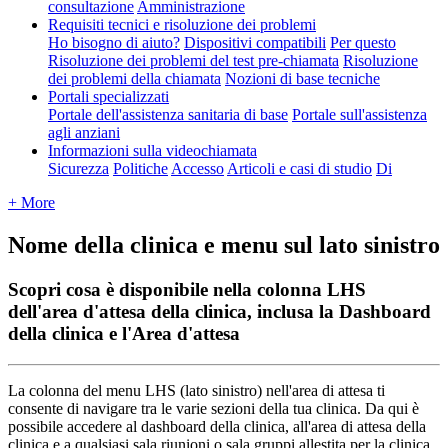
consultazione
Amministrazione
Requisiti tecnici e risoluzione dei problemi
Ho bisogno di aiuto?
Dispositivi compatibili
Per questo
Risoluzione dei problemi del test pre-chiamata
Risoluzione
dei problemi della chiamata
Nozioni di base tecniche
Portali specializzati
Portale dell'assistenza sanitaria di base
Portale sull'assistenza
agli anziani
Informazioni sulla videochiamata
Sicurezza
Politiche
Accesso
Articoli e casi di studio
Di
+ More
Nome della clinica e menu sul lato sinistro
Scopri cosa è disponibile nella colonna LHS
dell'area d'attesa della clinica, inclusa la Dashboard
della clinica e l'Area d'attesa
La
colonna
del
menu
LHS
(
lato
sinistro
)
nell
'
area
di
attesa
ti
consente
di
navigare
tra
le
varie
sezioni
della
tua
clinica
.
Da
qui
è
possibile
accedere
al
dashboard
della
clinica
,
all
'
area
di
attesa
della
clinica
e
a
qualsiasi
sala
riunioni
o
sala
gruppi
allestita
per
la
clinica
,