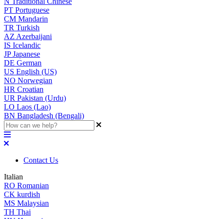
N
Traditional Chinese
PT
Portuguese
CM
Mandarin
TR
Turkish
AZ
Azerbaijani
IS
Icelandic
JP
Japanese
DE
German
US
English (US)
NO
Norwegian
HR
Croatian
UR
Pakistan (Urdu)
LO
Laos (Lao)
BN
Bangladesh (Bengali)
Contact Us
Italian
RO
Romanian
CK
kurdish
MS
Malaysian
TH
Thai