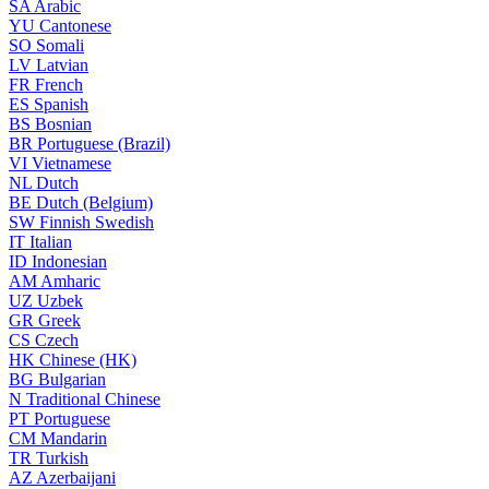
SA
Arabic
YU
Cantonese
SO
Somali
LV
Latvian
FR
French
ES
Spanish
BS
Bosnian
BR
Portuguese (Brazil)
VI
Vietnamese
NL
Dutch
BE
Dutch (Belgium)
SW
Finnish Swedish
IT
Italian
ID
Indonesian
AM
Amharic
UZ
Uzbek
GR
Greek
CS
Czech
HK
Chinese (HK)
BG
Bulgarian
N
Traditional Chinese
PT
Portuguese
CM
Mandarin
TR
Turkish
AZ
Azerbaijani