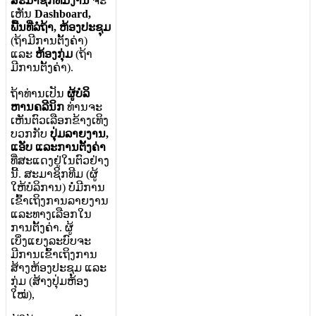
ສ
ະ
ມ
າ
ຊ
ກ
ທ
ມ
ງ
າ
ນ
ຈ
ະ
ເ
ຫ
ນ
Dashboard
,
ພ
ນ
ທ
ລ
ຖ
າ
,
ຫ
ອ
ງ
ປ
ະ
ຊ
ມ
(
ຖ
າ
ມ
ກ
າ
ນ
ຕ
ງ
ຄ
າ
)
ແ
ລ
ະ
ຫ
ອ
ງ
ກ
ມ
(
ຖ
າ
ມ
ກ
າ
ນ
ຕ
ງ
ຄ
າ
)
.
ຖ
າ
ທ
າ
ນ
ເ
ປ
ນ
ຜ
ບ
ລ
ຫ
າ
ນ
ຄ
ລ
ນ
ກ
ທ
າ
ນ
ຈ
ະ
ເ
ຫ
ນ
ຕ
ວ
ເ
ລ
ອ
ກ
ຂ
າ
ງ
ເ
ທ
ງ
ບ
ວ
ກ
ກ
ບ
ປ
ມ
ລ
າ
ຍ
ງ
າ
ນ
,
ແ
ອ
ບ
ແ
ລ
ະ
ກ
າ
ນ
ຕ
ງ
ຄ
າ
ທ
ສ
ະ
ແ
ດ
ງ
ຢ
ໃ
ນ
ຕ
ວ
ຢ
າ
ງ
ນ
.
ສ
ະ
ມ
າ
ຊ
ກ
ທ
ມ
(
ຜ
ໃ
ຫ
ບ
ລ
ກ
າ
ນ
)
ບ
ມ
ກ
າ
ນ
ເ
ຂ
າ
ເ
ຖ
ງ
ກ
າ
ນ
ລ
າ
ຍ
ງ
າ
ນ
ແ
ລ
ະ
ທ
າ
ງ
ເ
ລ
ອ
ກ
ໃ
ນ
ກ
າ
ນ
ຕ
ງ
ຄ
າ
.
ຜ
ເ
ບ
ງ
ແ
ຍ
ງ
ລ
ະ
ບ
ບ
ຈ
ະ
ມ
ກ
າ
ນ
ເ
ຂ
າ
ເ
ຖ
ງ
ກ
າ
ນ
ສ
າ
ງ
ຫ
ອ
ງ
ປ
ະ
ຊ
ມ
ແ
ລ
ະ
ກ
ມ
(
ສ
າ
ງ
ປ
ມ
ຫ
ອ
ງ
ໃ
ໝ
)
,