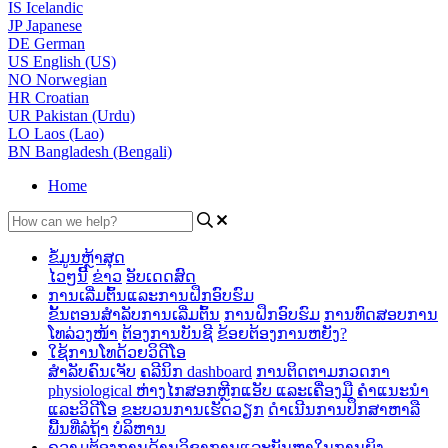
IS
Icelandic
JP
Japanese
DE
German
US
English (US)
NO
Norwegian
HR
Croatian
UR
Pakistan (Urdu)
LO
Laos (Lao)
BN
Bangladesh (Bengali)
Home
ຂໍ້ມູນຫຼ້າສຸດ
ໄວໆນີ້
ຂ່າວ
ອັບເດດສົດ
ການເລີ່ມຕົ້ນແລະການຝຶກອົບຮົມ
ຂັ້ນຕອນສໍາລັບການເລີ່ມຕົ້ນ
ການຝຶກອົບຮົມ
ການທົດສອບການ
ໂທລ່ວງໜ້າ
ຕ້ອງການບັນຊີ
ຂ້ອຍຕ້ອງການຫຍັງ?
ໃຊ້ການໂທດ້ວຍວິດີໂອ
ສໍາລັບຄົນເຈັບ
ຄລີນິກ dashboard
ການ​ຕິດ​ຕາມ​ກວດ​ກາ
physiological ຫ່າງ​ໄກ​ສອກ​ຫຼີກ​
ແອັບ ແລະເຄື່ອງມື
ຄຳແນະນຳ
ແລະວິດີໂອ
ຂະບວນການເຮັດວຽກ
ດໍາເນີນການປຶກສາຫາລື
ພື້ນທີ່ລໍຖ້າ
ບໍລິຫານ
ຄວາມຕ້ອງການດ້ານວິຊາການແລະບັນຫາໃນການຍິງ