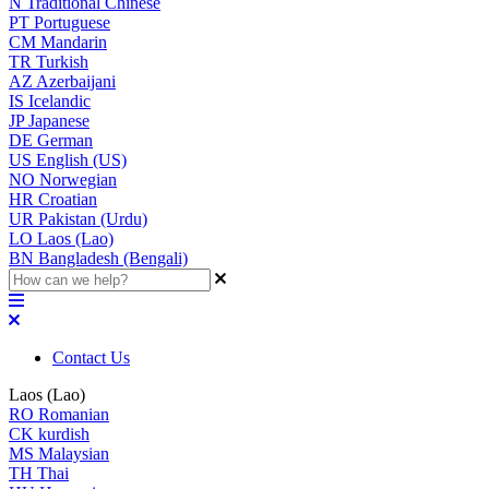
N
Traditional Chinese
PT
Portuguese
CM
Mandarin
TR
Turkish
AZ
Azerbaijani
IS
Icelandic
JP
Japanese
DE
German
US
English (US)
NO
Norwegian
HR
Croatian
UR
Pakistan (Urdu)
LO
Laos (Lao)
BN
Bangladesh (Bengali)
Contact Us
Laos (Lao)
RO
Romanian
CK
kurdish
MS
Malaysian
TH
Thai