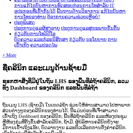
ການ​ແກ້​ໄຂ​ບັນ​ຫາ​ການ​ທົດ​ສອບ​ກ່ອນ​ການ​ໂທ​
ສໍາລັບ IT
ອຸປະກອນທີ່ເຂົ້າກັນໄດ້
ພື້ນຖານດ້ານວິຊາການ
ແກ້ໄຂບັນຫາ
ການໂທຂອງທ່ານ
ຕ້ອງການຄວາມຊ່ວຍເຫຼືອບໍ?
ປະຕູພິເສດ
ປະຕູການດູແລຜູ້ສູງອາຍຸ
ປະຕູການດູແລສຸຂະພາບຂັ້ນຕົ້ນ
ກ່ຽວກັບການໂທວິດີໂອ
ບົດຄວາມ ແລະກໍລະນີສຶກສາ
ກ່ຽວກັບ
ນະໂຍບາຍ
ການ
ເຂົ້າເຖິງ
ຄວາມປອດໄພ
+ More
ຊື່ຄລີນິກ ແລະເມນູດ້ານຊ້າຍມື
ຊອກຫາສິ່ງທີ່ມີຢູ່ໃນຖັນ LHS ຂອງພື້ນທີ່ລໍຖ້າຄລີນິກ, ລວມ
ທັງ Dashboard ຂອງຄລີນິກ ແລະພື້ນທີ່ລໍຖ້າ
ຖ
ນ
ເ
ມ
ນ
LHS
(
ຊ
າ
ຍ
ມ
)
ໃ
ນ
ເ
ຂ
ດ
ລ
ຖ
າ
ຊ
ວ
ຍ
ໃ
ຫ
ທ
າ
ນ
ສ
າ
ມ
າ
ດ
ໄ
ປ
ຫ
າ
ພ
າ
ກ
ສ
ວ
ນ
ຕ
າ
ງ
ໆ
ຂ
ອ
ງ
ຄ
ລ
ນ
ກ
ຂ
ອ
ງ
ທ
າ
ນ
ໄ
ດ
.
ນ
ແ
ມ
ນ
ບ
ອ
ນ
ທ
ເ
ຈ
າ
ສ
າ
ມ
າ
ດ
ເ
ຂ
າ
ເ
ຖ
ງ
Dashboard
ຂ
ອ
ງ
ຄ
ລ
ນ
ກ
,
ພ
ນ
ທ
ລ
ຖ
າ
ຄ
ລ
ນ
ກ
ແ
ລ
ະ
ຫ
ອ
ງ
ປ
ະ
ຊ
ມ
ຫ
ຫ
ອ
ງ
ກ
ມ
ທ
ຕ
ງ
ຂ
ນ
ສ
າ
ລ
ບ
ຄ
ລ
ນ
ກ
,
ຖ
າ
ມ
.
ຜ
ບ
ລ
ຫ
າ
ນ
ຄ
ລ
ນ
ກ
ຍ
ງ
ຈ
ະ
ມ
ກ
າ
ນ
ເ
ຂ
າ
ເ
ຖ
ງ
ແ
ອ
ບ
,
ບ
ດ
ລ
າ
ຍ
ງ
າ
ນ
ແ
ລ
ະ
ຕ
ວ
ເ
ລ
ອ
ກ
ກ
າ
ນ
ຕ
ງ
ຄ
າ
ຄ
ລ
ນ
ກ
.