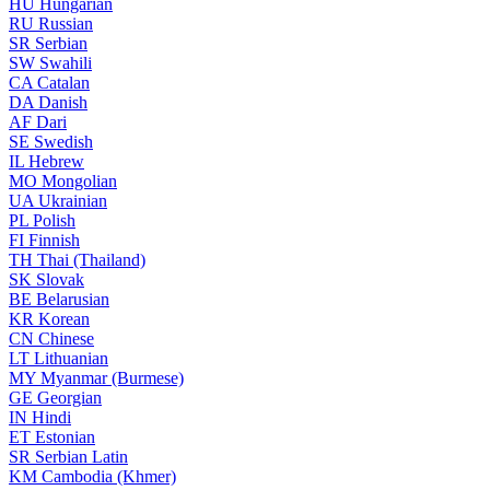
HU
Hungarian
RU
Russian
SR
Serbian
SW
Swahili
CA
Catalan
DA
Danish
AF
Dari
SE
Swedish
IL
Hebrew
MO
Mongolian
UA
Ukrainian
PL
Polish
FI
Finnish
TH
Thai (Thailand)
SK
Slovak
BE
Belarusian
KR
Korean
CN
Chinese
LT
Lithuanian
MY
Myanmar (Burmese)
GE
Georgian
IN
Hindi
ET
Estonian
SR
Serbian Latin
KM
Cambodia (Khmer)