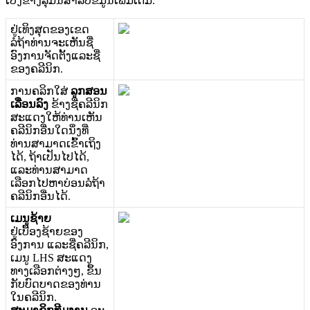
ເ
ບ
ງ
ຂ
າ
ງ
ລ
ມ
ນ
ສ
າ
ລ
ບ
ຂ
ມ
ນ
ເ
ພ
ມ
ເ
ຕ
ມ
.
ຢ
ເ
ທ
ງ
ສ
ດ
ຂ
ອ
ງ
ເ
ຂ
ດ
ລ
ຖ
າ
ທ
າ
ນ
ຈ
ະ
ເ
ຫ
ນ
ຊ
ອ
ງ
ກ
າ
ນ
ຈ
ດ
ຕ
ງ
ແ
ລ
ະ
ຊ
ຂ
ອ
ງ
ຄ
ລ
ນ
ກ
.
ກ
າ
ນ
ຄ
ລ
ກ
ໃ
ສ
ລ
ກ
ສ
ອ
ນ
ເ
ລ
ອ
ນ
ລ
ງ
ຂ
າ
ງ
ຊ
ຄ
ລ
ນ
ກ
ສ
ະ
ແ
ດ
ງ
ໃ
ຫ
ທ
າ
ນ
ເ
ຫ
ນ
ຄ
ລ
ນ
ກ
ອ
ນ
ໃ
ດ
ນ
ງ
ທ
ທ
າ
ນ
ສ
າ
ມ
າ
ດ
ເ
ຂ
າ
ເ
ຖ
ງ
ໄ
ດ
,
ຖ
າ
ເ
ປ
ນ
ໄ
ປ
ໄ
ດ
,
ແ
ລ
ະ
ທ
າ
ນ
ສ
າ
ມ
າ
ດ
ເ
ລ
ອ
ກ
ໄ
ປ
ຫ
າ
ບ
ອ
ນ
ລ
ຖ
າ
ຄ
ລ
ນ
ກ
ອ
ນ
ໄ
ດ
.
ເ
ມ
ນ
ຊ
າ
ຍ
ຢ
ເ
ບ
ອ
ງ
ຊ
າ
ຍ
ຂ
ອ
ງ
ອ
ງ
ກ
າ
ນ
ແ
ລ
ະ
ຊ
ຄ
ລ
ນ
ກ
,
ເ
ມ
ນ
LHS
ສ
ະ
ແ
ດ
ງ
ທ
າ
ງ
ເ
ລ
ອ
ກ
ຕ
າ
ງ
ໆ
,
ຂ
ນ
ກ
ບ
ບ
ດ
ບ
າ
ດ
ຂ
ອ
ງ
ທ
າ
ນ
ໃ
ນ
ຄ
ລ
ນ
ກ
.