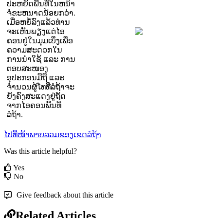
ປ
ະ
ຫ
ຍ
ດ
ພ
ນ
ທ
ໃ
ນ
ຫ
ນ
າ
ຈ
ຂ
ະ
ຫ
ນ
າ
ດ
ນ
ອ
ຍ
ກ
ວ
າ
.
ເ
ມ
ອ
ຫ
ຍ
ລ
ງ
ແ
ລ
ວ
ທ
າ
ນ
ຈ
ະ
ເ
ຫ
ນ
ພ
ຽ
ງ
ແ
ຕ
ໄ
ອ
ຄ
ອ
ນ
ຢ
ໃ
ນ
ມ
ມ
ເ
ບ
ງ
ເ
ພ
ອ
ຄ
ວ
າ
ມ
ສ
ະ
ດ
ວ
ກ
ໃ
ນ
ກ
າ
ນ
ນ
ໃ
ຊ
ແ
ລ
ະ
ກ
າ
ນ
ຕ
ອ
ບ
ສ
ະ
ໜ
ອ
ງ
ອ
ປ
ະ
ກ
ອ
ນ
ມ
ຖ
ແ
ລ
ະ
ຈ
ນ
ວ
ນ
ຜ
ໂ
ທ
ທ
ລ
ຖ
າ
ຈ
ະ
ຍ
ງ
ຄ
ງ
ສ
ະ
ແ
ດ
ງ
ຢ
ຖ
ດ
ຈ
າ
ກ
ໄ
ອ
ຄ
ອ
ນ
ພ
ນ
ທ
ລ
ຖ
າ
.
ໄ
ປ
ທ
ໜ
າ
ພ
າ
ບ
ລ
ວ
ມ
ຂ
ອ
ງ
ເ
ຂ
ດ
ລ
ຖ
າ
Was this article helpful?
Yes
No
Give feedback about this article
Related Articles