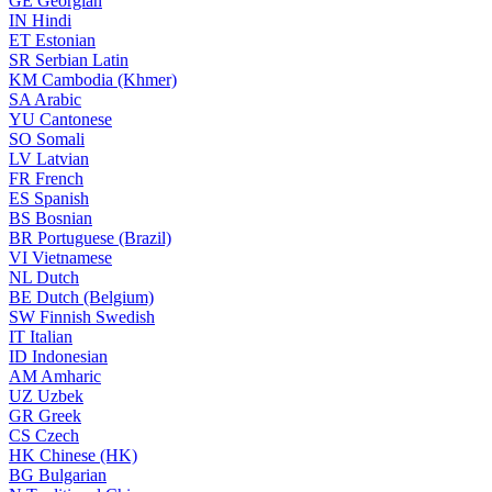
GE
Georgian
IN
Hindi
ET
Estonian
SR
Serbian Latin
KM
Cambodia (Khmer)
SA
Arabic
YU
Cantonese
SO
Somali
LV
Latvian
FR
French
ES
Spanish
BS
Bosnian
BR
Portuguese (Brazil)
VI
Vietnamese
NL
Dutch
BE
Dutch (Belgium)
SW
Finnish Swedish
IT
Italian
ID
Indonesian
AM
Amharic
UZ
Uzbek
GR
Greek
CS
Czech
HK
Chinese (HK)
BG
Bulgarian