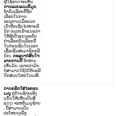
ຜ
ໃ
ຊ
ອ
າ
ດ
ຈ
ະ
ເ
ຫ
ນ
ກ
າ
ນ
ລ
ວ
ບ
ລ
ວ
ມ
ຂ
ມ
ນ
ຖ
າ
ຕ
ວ
ເ
ລ
ອ
ກ
ນ
ຖ
ກ
ເ
ລ
ອ
ກ
ໃ
ນ
ກ
າ
ນ
ອ
ະ
ນ
ຍ
າ
ດ
ເ
ມ
ອ
ພ
ວ
ກ
ເ
ຂ
າ
ຖ
ກ
ເ
ຊ
ນ
ໄ
ປ
ຫ
າ
ຄ
ລ
ນ
ກ
(
ພ
ວ
ກ
ເ
ຮ
າ
ແ
ນ
ະ
ນ
າ
ໃ
ຫ
ຜ
ເ
ບ
ງ
ແ
ຍ
ງ
ລ
ະ
ບ
ບ
ຢ
າ
ເ
ລ
ອ
ກ
ຕ
ວ
ເ
ລ
ອ
ກ
ນ
ໃ
ນ
ກ
ອ
ງ
ເ
ຊ
ນ
ໃ
ນ
ເ
ວ
ລ
າ
ເ
ຊ
ອ
ເ
ຊ
ນ
ສ
ະ
ມ
າ
ຊ
ກ
ຄ
ລ
ນ
ກ
)
.
ກ
ະ
ລ
ນ
າ
ບ
ສ
ນ
ໃ
ຈ
ລ
າ
ຍ
ກ
າ
ນ
ນ
ຖ
າ
ທ
າ
ນ
ເ
ຫ
ນ
ມ
ນ
,
ເ
ພ
າ
ະ
ວ
າ
ມ
ນ
ບ
ສ
າ
ມ
າ
ດ
ໃ
ຊ
ໄ
ດ
ກ
ບ
ຄ
ລ
ນ
ກ
ສ
ວ
ນ
ໃ
ຫ
ຍ
ໃ
ນ
ເ
ວ
ທ
.
ກ
າ
ນ
ຄ
ລ
ກ
ໃ
ສ
ໄ
ອ
ຄ
ອ
ນ
ເ
ມ
ນ
ຢ
ດ
າ
ນ
ຊ
າ
ຍ
ເ
ທ
ງ
(
ເ
ນ
ນ
ໃ
ຫ
ເ
ຫ
ນ
ເ
ປ
ນ
ສ
ແ
ດ
ງ
)
ຈ
ະ
ຫ
ຍ
ເ
ມ
ນ
ຊ
າ
ຍ
.
ນ
ສ
າ
ມ
າ
ດ
ເ
ປ
ນ
ປ
ະ
ໂ
ຫ
ຍ
ດ
ເ
ພ
ອ