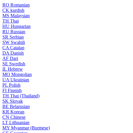
RO
Romanian
CK
kurdish
MS
Malaysian
TH
Thai
HU
Hungarian
RU
Russian
SR
Serbian
SW
Swahili
CA
Catalan
DA
Danish
AF
Dari
SE
Swedish
IL
Hebrew
MO
Mongolian
UA
Ukrainian
PL
Polish
FI
Finnish
TH
Thai (Thailand)
SK
Slovak
BE
Belarusian
KR
Korean
CN
Chinese
LT
Lithuanian
MY
Myanmar (Burmese)