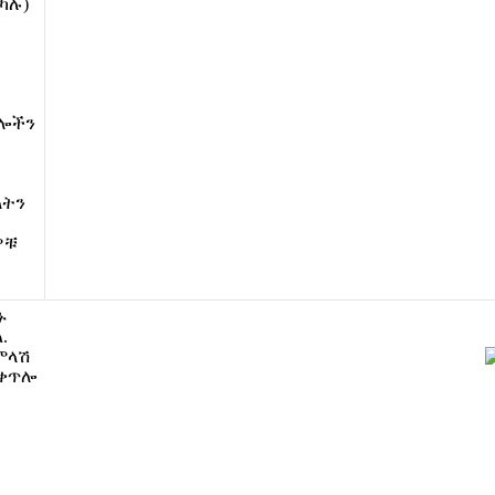
ካ
ሉ
)
ሎ
ች
ን
ጥ
ላ
ት
ን
ዎ
ቹ
ኑ
ል
.
ም
ላ
ሽ
ቀ
ጥ
ሎ