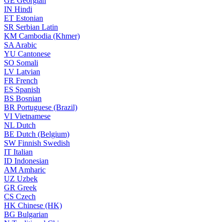
GE
Georgian
IN
Hindi
ET
Estonian
SR
Serbian Latin
KM
Cambodia (Khmer)
SA
Arabic
YU
Cantonese
SO
Somali
LV
Latvian
FR
French
ES
Spanish
BS
Bosnian
BR
Portuguese (Brazil)
VI
Vietnamese
NL
Dutch
BE
Dutch (Belgium)
SW
Finnish Swedish
IT
Italian
ID
Indonesian
AM
Amharic
UZ
Uzbek
GR
Greek
CS
Czech
HK
Chinese (HK)
BG
Bulgarian