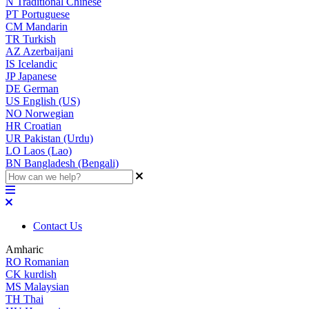
N
Traditional Chinese
PT
Portuguese
CM
Mandarin
TR
Turkish
AZ
Azerbaijani
IS
Icelandic
JP
Japanese
DE
German
US
English (US)
NO
Norwegian
HR
Croatian
UR
Pakistan (Urdu)
LO
Laos (Lao)
BN
Bangladesh (Bengali)
Contact Us
Amharic
RO
Romanian
CK
kurdish
MS
Malaysian
TH
Thai