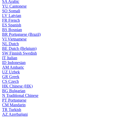
SA
Arabic
YU
Cantonese
SO
Somali
LV
Latvian
FR
French
ES
Spanish
BS
Bosnian
BR
Portuguese (Brazil)
VI
Vietnamese
NL
Dutch
BE
Dutch (Belgium)
SW
Finnish Swedish
IT
Italian
ID
Indonesian
AM
Amharic
UZ
Uzbek
GR
Greek
CS
Czech
HK
Chinese (HK)
BG
Bulgarian
N
Traditional Chinese
PT
Portuguese
CM
Mandarin
TR
Turkish
AZ
Azerbaijani