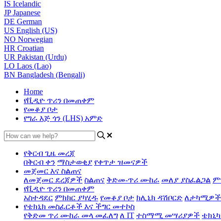
IS
Icelandic
JP
Japanese
DE
German
US
English (US)
NO
Norwegian
HR
Croatian
UR
Pakistan (Urdu)
LO
Laos (Lao)
BN
Bangladesh (Bengali)
Home
የቪዲዮ ጥሪን በመጠቀም
የመቆያ ቦታ
የግራ እጅ ጎን (LHS) አምድ
የቅርብ ጊዜ መረጃ
በቅርብ ቀን
ማስታወቂያ
የቀጥታ ዝመናዎች
መጀመር እና ስልጠና
ለመጀመር ደረጃዎች
ስልጠና
ቅድመ-ጥሪ ሙከራ
መለያ ያስፈልጋል
ም
የቪዲዮ ጥሪን በመጠቀም
አስተዳደር
ምክክር ያካሂዱ
የመቆያ ቦታ
ክሊኒክ ዳሽቦርድ
ለታካሚዎች
የቴክኒክ መስፈርቶች እና ችግር መተኮስ
የቅድመ ጥሪ ሙከራ መላ መፈለግ
ለ IT
ተስማሚ መሣሪያዎች
ቴክኒካ