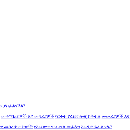
ን ያስፈልገኛል?
መተግበሪያዎች እና መሳሪያዎች
የርቀት የፊዚዮሎጂ ክትትል
መመሪያዎች እና
ዊ መሰረታዊ ነገሮች
የእርስዎን ጥሪ መላ መፈለግ
እርዳታ ይፈልጋሉ?