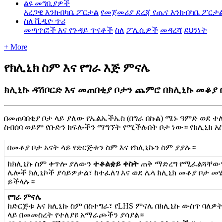
ልዩ መግቢያዎች
አረጋዊ እንክብካቤ ፖርታል
የመጀመሪያ ደረጃ የጤና እንክብካቤ ፖርታ
ስለ ቪዲዮ ጥሪ
መጣጥፎች እና የጉዳይ ጥናቶች
ስለ
ፖሊሲዎች
መዳረሻ
ደህንነት
+ More
የክሊኒክ ስም እና የግራ እጅ ምናሌ
ክሊኒኩ ዳሽቦርድ እና መጠበቂያ ቦታን ጨምሮ በክሊኒኩ መቆያ 
በ
መ
ጠ
ባ
በ
ቂ
ያ
ቦ
ታ
ላ
ይ
ያ
ለ
ው
የ
ኤ
ል
ኤ
ች
ኤ
ስ
(
በ
ግ
ራ
በ
ኩ
ል
)
ሜ
ኑ
ዓ
ም
ድ
ወ
ደ
ተ
ስ
ብ
ሰ
ባ
ወ
ይ
ም
የ
ቡ
ድ
ን
ክ
ፍ
ሎ
ች
ን
ማ
ግ
ኘ
ት
የ
ሚ
ች
ሉ
በ
ት
ቦ
ታ
ነ
ው
።
የ
ክ
ሊ
ኒ
ክ
አ
በ
መ
ቆ
ያ
ቦ
ታ
አ
ና
ት
ላ
ይ
የ
ድ
ር
ጅ
ቱ
ን
ስ
ም
እ
ና
የ
ክ
ሊ
ኒ
ኩ
ን
ስ
ም
ያ
ያ
ሉ
።
ከ
ክ
ሊ
ኒ
ኩ
ስ
ም
ቀ
ጥ
ሎ
ያ
ለ
ው
ን
ተ
ቆ
ል
ቋ
ይ
ቀ
ስ
ት
ጠ
ቅ
ማ
ድ
ረ
ግ
የ
ሚ
ፈ
ል
ጓ
ቸ
ው
ሌ
ሎ
ች
ክ
ሊ
ኒ
ኮ
ች
ያ
ሳ
ይ
ዎ
ታ
ል
፣
ከ
ተ
ፈ
ለ
ገ
እ
ና
ወ
ደ
ሌ
ላ
ክ
ሊ
ኒ
ክ
መ
ቆ
ያ
ቦ
ታ
መ
ይ
ች
ላ
ሉ
።
የ
ግ
ራ
ም
ና
ሌ
ከ
ድ
ር
ጅ
ቱ
እ
ና
ክ
ሊ
ኒ
ኩ
ስ
ም
በ
ስ
ተ
ግ
ራ
፣
የ
LHS
ም
ና
ሌ
በ
ክ
ሊ
ኒ
ኩ
ው
ስ
ጥ
ባ
ለ
ዎ
ላ
ይ
በ
መ
መ
ስ
ረ
ት
የ
ተ
ለ
ያ
ዩ
አ
ማ
ራ
ጮ
ች
ን
ያ
ሳ
ያ
ል
።