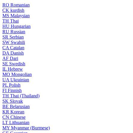
RO
Romanian
CK
kurdish
MS
Malaysian
TH
Thai
HU
Hungarian
RU
Russian
SR
Serbian
SW
Swahili
CA
Catalan
DA
Danish
AF
Dari
SE
Swedish
IL
Hebrew
MO
Mongolian
UA
Ukrainian
PL
Polish
FI
Finnish
TH
Thai (Thailand)
SK
Slovak
BE
Belarusian
KR
Korean
CN
Chinese
LT
Lithuanian
MY
Myanmar (Burmese)