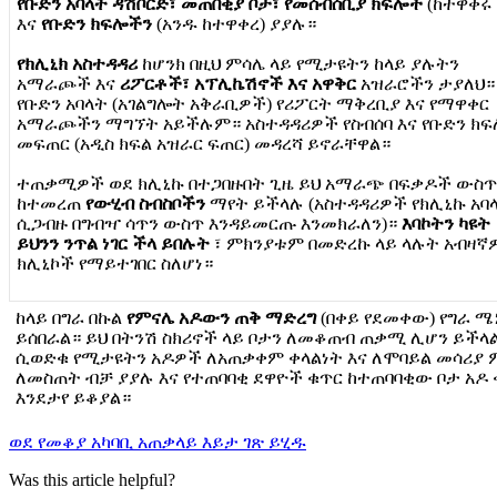
የ
ቡ
ድ
ን
አ
ባ
ላ
ት
ዳ
ሽ
ቦ
ር
ድ
፣
መ
ጠ
በ
ቂ
ያ
ቦ
ታ
፣
የ
መ
ሰ
ብ
ሰ
ቢ
ያ
ክ
ፍ
ሎ
ች
(
ከ
ተ
ዋ
ቀ
ሩ
እ
ና
የ
ቡ
ድ
ን
ክ
ፍ
ሎ
ች
ን
(
አ
ን
ዱ
ከ
ተ
ዋ
ቀ
ረ
)
ያ
ያ
ሉ
።
የ
ክ
ሊ
ኒ
ክ
አ
ስ
ተ
ዳ
ዳ
ሪ
ከ
ሆ
ን
ክ
በ
ዚ
ህ
ም
ሳ
ሌ
ላ
ይ
የ
ሚ
ታ
ዩ
ት
ን
ከ
ላ
ይ
ያ
ሉ
ት
ን
አ
ማ
ራ
ጮ
ች
እ
ና
ሪ
ፖ
ር
ቶ
ች
፣
አ
ፕ
ሊ
ኬ
ሽ
ኖ
ች
እ
ና
አ
ዋ
ቅ
ር
አ
ዝ
ራ
ሮ
ች
ን
ታ
ያ
ለ
ህ
።
የ
ቡ
ድ
ን
አ
ባ
ላ
ት
(
አ
ገ
ል
ግ
ሎ
ት
አ
ቅ
ራ
ቢ
ዎ
ች
)
የ
ሪ
ፖ
ር
ት
ማ
ቅ
ረ
ቢ
ያ
እ
ና
የ
ማ
ዋ
ቀ
ር
አ
ማ
ራ
ጮ
ች
ን
ማ
ግ
ኘ
ት
አ
ይ
ች
ሉ
ም
።
አ
ስ
ተ
ዳ
ዳ
ሪ
ዎ
ች
የ
ስ
ብ
ሰ
ባ
እ
ና
የ
ቡ
ድ
ን
ክ
ፍ
መ
ፍ
ጠ
ር
(
አ
ዲ
ስ
ክ
ፍ
ል
አ
ዝ
ራ
ር
ፍ
ጠ
ር
)
መ
ዳ
ረ
ሻ
ይ
ኖ
ራ
ቸ
ዋ
ል
።
ተ
ጠ
ቃ
ሚ
ዎ
ች
ወ
ደ
ክ
ሊ
ኒ
ኩ
በ
ተ
ጋ
በ
ዙ
በ
ት
ጊ
ዜ
ይ
ህ
አ
ማ
ራ
ጭ
በ
ፍ
ቃ
ዶ
ች
ው
ስ
ከ
ተ
መ
ረ
ጠ
የ
ው
ሂ
ብ
ስ
ብ
ስ
ቦ
ች
ን
ማ
የ
ት
ይ
ች
ላ
ሉ
(
አ
ስ
ተ
ዳ
ዳ
ሪ
ዎ
ች
የ
ክ
ሊ
ኒ
ኩ
አ
ባ
ሲ
ጋ
ብ
ዙ
በ
ግ
ብ
ዣ
ሳ
ጥ
ን
ው
ስ
ጥ
እ
ን
ዳ
ይ
መ
ር
ጡ
እ
ን
መ
ክ
ራ
ለ
ን
)
።
እ
ባ
ኮ
ት
ን
ካ
ዩ
ት
ይ
ህ
ን
ን
ን
ጥ
ል
ነ
ገ
ር
ች
ላ
ይ
በ
ሉ
ት
፣
ም
ክ
ን
ያ
ቱ
ም
በ
መ
ድ
ረ
ኩ
ላ
ይ
ላ
ሉ
ት
አ
ብ
ዛ
ኛ
ክ
ሊ
ኒ
ኮ
ች
የ
ማ
ይ
ተ
ገ
በ
ር
ስ
ለ
ሆ
ነ
።
ከ
ላ
ይ
በ
ግ
ራ
በ
ኩ
ል
የ
ም
ና
ሌ
አ
ዶ
ው
ን
ጠ
ቅ
ማ
ድ
ረ
ግ
(
በ
ቀ
ይ
የ
ደ
መ
ቀ
ው
)
የ
ግ
ራ
ሜ
ይ
ሰ
በ
ራ
ል
።
ይ
ህ
በ
ት
ን
ሽ
ስ
ክ
ሪ
ኖ
ች
ላ
ይ
ቦ
ታ
ን
ለ
መ
ቆ
ጠ
ብ
ጠ
ቃ
ሚ
ሊ
ሆ
ን
ይ
ች
ላ
ሲ
ወ
ድ
ቁ
የ
ሚ
ታ
ዩ
ት
ን
አ
ዶ
ዎ
ች
ለ
አ
ጠ
ቃ
ቀ
ም
ቀ
ላ
ል
ነ
ት
እ
ና
ለ
ሞ
ባ
ይ
ል
መ
ሳ
ሪ
ያ
ለ
መ
ስ
ጠ
ት
ብ
ቻ
ያ
ያ
ሉ
እ
ና
የ
ተ
ጠ
ባ
ባ
ቂ
ደ
ዋ
ዮ
ች
ቁ
ጥ
ር
ከ
ተ
ጠ
ባ
ባ
ቂ
ው
ቦ
ታ
አ
ዶ
እ
ን
ደ
ታ
የ
ይ
ቆ
ያ
ል
።
ወ
ደ
የ
መ
ቆ
ያ
አ
ካ
ባ
ቢ
አ
ጠ
ቃ
ላ
ይ
እ
ይ
ታ
ገ
ጽ
ይ
ሂ
ዱ
Was this article helpful?