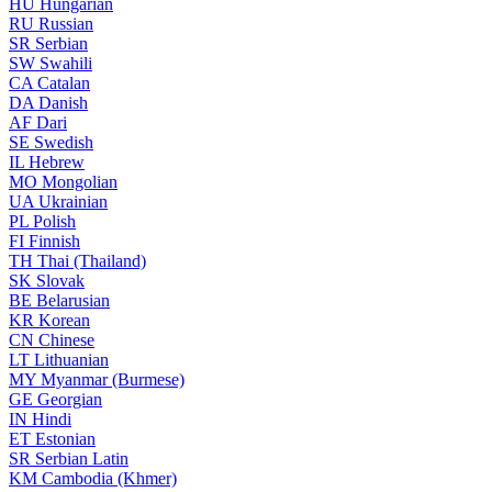
HU
Hungarian
RU
Russian
SR
Serbian
SW
Swahili
CA
Catalan
DA
Danish
AF
Dari
SE
Swedish
IL
Hebrew
MO
Mongolian
UA
Ukrainian
PL
Polish
FI
Finnish
TH
Thai (Thailand)
SK
Slovak
BE
Belarusian
KR
Korean
CN
Chinese
LT
Lithuanian
MY
Myanmar (Burmese)
GE
Georgian
IN
Hindi
ET
Estonian
SR
Serbian Latin
KM
Cambodia (Khmer)