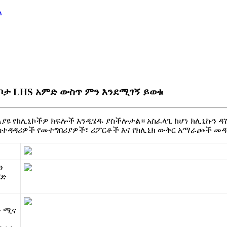
ል
ቦታ LHS አምድ ውስጥ ምን እንደሚገኝ ይወቁ
ለ
ያ
ዩ
የ
ክ
ሊ
ኒ
ኮ
ች
ዎ
ክ
ፍ
ሎ
ች
እ
ን
ዲ
ሄ
ዱ
ያ
ስ
ች
ሎ
ታ
ል
።
አ
ስ
ፈ
ላ
ጊ
ከ
ሆ
ነ
ክ
ሊ
ኒ
ኩ
ን
ዳ
ስ
ተ
ዳ
ዳ
ሪ
ዎ
ች
የ
መ
ተ
ግ
በ
ሪ
ያ
ዎ
ች
፣
ሪ
ፖ
ር
ቶ
ች
እ
ና
የ
ክ
ሊ
ኒ
ክ
ው
ቅ
ር
አ
ማ
ራ
ጮ
ች
መ
ዳ
ን
ሄ
ድ
ት
ሚ
ና