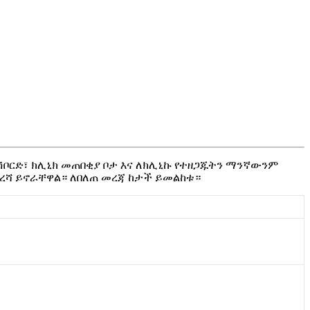
ሽ
ቦ
ር
ድ
፣
ክ
ሊ
ኒ
ክ
መ
ጠ
በ
ቂ
ያ
ቦ
ታ
እ
ና
ለ
ክ
ሊ
ኒ
ኩ
የ
ተ
ዘ
ጋ
ጁ
ት
ን
ማ
ን
ኛ
ው
ን
ም
ረ
ሻ
ይ
ኖ
ራ
ቸ
ዋ
ል
።
ለ
በ
ለ
ጠ
መ
ረ
ጃ
ከ
ታ
ች
ይ
መ
ል
ከ
ቱ
።