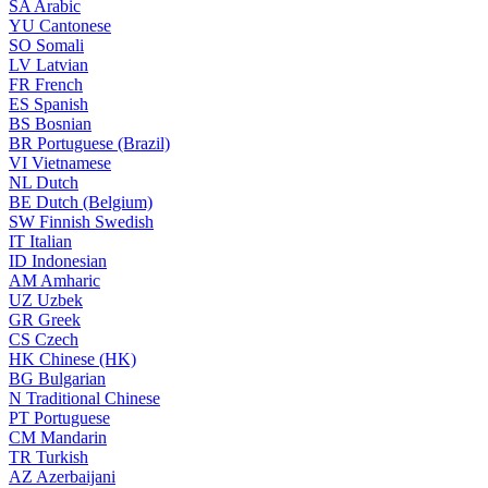
SA
Arabic
YU
Cantonese
SO
Somali
LV
Latvian
FR
French
ES
Spanish
BS
Bosnian
BR
Portuguese (Brazil)
VI
Vietnamese
NL
Dutch
BE
Dutch (Belgium)
SW
Finnish Swedish
IT
Italian
ID
Indonesian
AM
Amharic
UZ
Uzbek
GR
Greek
CS
Czech
HK
Chinese (HK)
BG
Bulgarian
N
Traditional Chinese
PT
Portuguese
CM
Mandarin
TR
Turkish
AZ
Azerbaijani