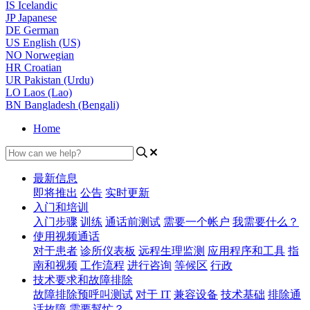
IS
Icelandic
JP
Japanese
DE
German
US
English (US)
NO
Norwegian
HR
Croatian
UR
Pakistan (Urdu)
LO
Laos (Lao)
BN
Bangladesh (Bengali)
Home
最新信息
即将推出
公告
实时更新
入门和培训
入门步骤
训练
通话前测试
需要一个帐户
我需要什么？
使用视频通话
对于患者
诊所仪表板
远程生理监测
应用程序和工具
指
南和视频
工作流程
进行咨询
等候区
行政
技术要求和故障排除
故障排除预呼叫测试
对于 IT
兼容设备
技术基础
排除通
话故障
需要幫忙？