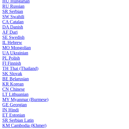
HU
Hungarian
RU
Russian
SR
Serbian
SW
Swahili
CA
Catalan
DA
Danish
AF
Dari
SE
Swedish
IL
Hebrew
MO
Mongolian
UA
Ukrainian
PL
Polish
FI
Finnish
TH
Thai (Thailand)
SK
Slovak
BE
Belarusian
KR
Korean
CN
Chinese
LT
Lithuanian
MY
Myanmar (Burmese)
GE
Georgian
IN
Hindi
ET
Estonian
SR
Serbian Latin
KM
Cambodia (Khmer)