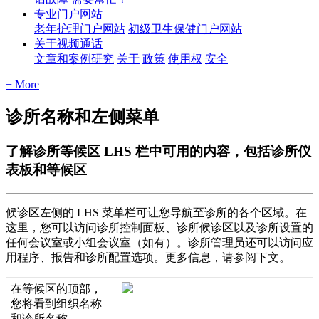
专业门户网站
老年护理门户网站
初级卫生保健门户网站
关于视频通话
文章和案例研究
关于
政策
使用权
安全
+ More
诊所名称和左侧菜单
了解诊所等候区 LHS 栏中可用的内容，包括诊所仪
表板和等候区
候
诊
区
左
侧
的
LHS
菜
单
栏
可
让
您
导
航
至
诊
所
的
各
个
区
域
。
在
这
里
，
您
可
以
访
问
诊
所
控
制
面
板
、
诊
所
候
诊
区
以
及
诊
所
设
置
的
任
何
会
议
室
或
小
组
会
议
室
（
如
有
）
。
诊
所
管
理
员
还
可
以
访
问
应
用
程
序
、
报
告
和
诊
所
配
置
选
项
。
更
多
信
息
，
请
参
阅
下
文
。
在
等
候
区
的
顶
部
，
您
将
看
到
组
织
名
称
和
诊
所
名
称
。