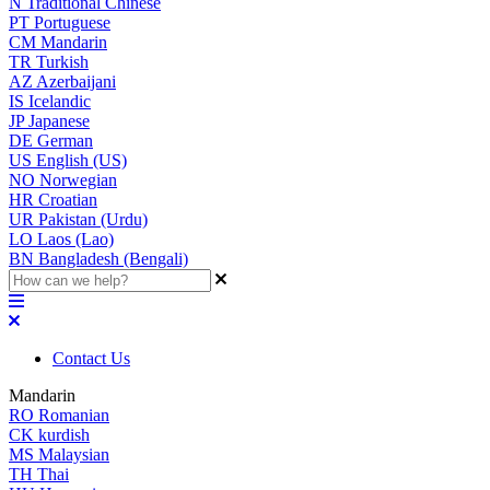
N
Traditional Chinese
PT
Portuguese
CM
Mandarin
TR
Turkish
AZ
Azerbaijani
IS
Icelandic
JP
Japanese
DE
German
US
English (US)
NO
Norwegian
HR
Croatian
UR
Pakistan (Urdu)
LO
Laos (Lao)
BN
Bangladesh (Bengali)
Contact Us
Mandarin
RO
Romanian
CK
kurdish
MS
Malaysian
TH
Thai