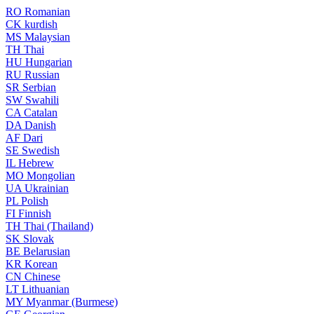
RO
Romanian
CK
kurdish
MS
Malaysian
TH
Thai
HU
Hungarian
RU
Russian
SR
Serbian
SW
Swahili
CA
Catalan
DA
Danish
AF
Dari
SE
Swedish
IL
Hebrew
MO
Mongolian
UA
Ukrainian
PL
Polish
FI
Finnish
TH
Thai (Thailand)
SK
Slovak
BE
Belarusian
KR
Korean
CN
Chinese
LT
Lithuanian
MY
Myanmar (Burmese)