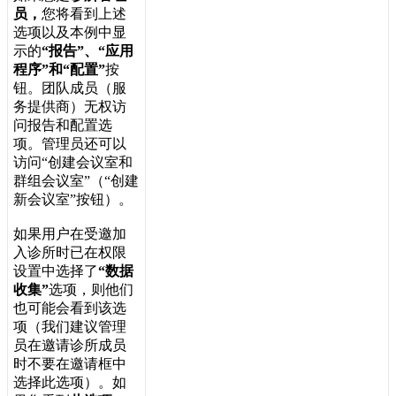
员
，
您
将
看
到
上
述
选
项
以
及
本
例
中
显
示
的
“
报
告
”
、
“
应
用
程
序
”
和
“
配
置
”
按
钮
。
团
队
成
员
（
服
务
提
供
商
）
无
权
访
问
报
告
和
配
置
选
项
。
管
理
员
还
可
以
访
问
“
创
建
会
议
室
和
群
组
会
议
室
”
（
“
创
建
新
会
议
室
”
按
钮
）
。
如
果
用
户
在
受
邀
加
入
诊
所
时
已
在
权
限
设
置
中
选
择
了
“
数
据
收
集
”
选
项
，
则
他
们
也
可
能
会
看
到
该
选
项
（
我
们
建
议
管
理
员
在
邀
请
诊
所
成
员
时
不
要
在
邀
请
框
中
选
择
此
选
项
）
。
如