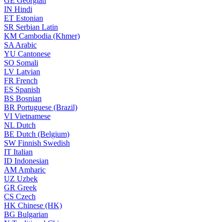
GE
Georgian
IN
Hindi
ET
Estonian
SR
Serbian Latin
KM
Cambodia (Khmer)
SA
Arabic
YU
Cantonese
SO
Somali
LV
Latvian
FR
French
ES
Spanish
BS
Bosnian
BR
Portuguese (Brazil)
VI
Vietnamese
NL
Dutch
BE
Dutch (Belgium)
SW
Finnish Swedish
IT
Italian
ID
Indonesian
AM
Amharic
UZ
Uzbek
GR
Greek
CS
Czech
HK
Chinese (HK)
BG
Bulgarian