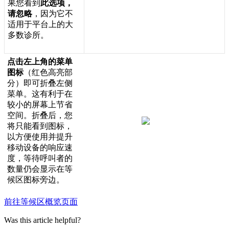
果
您
看
到
此
选
项
，
请
忽
略
，
因
为
它
不
适
用
于
平
台
上
的
大
多
数
诊
所
。
点
击
左
上
角
的
菜
单
图
标
（
红
色
高
亮
部
分
）
即
可
折
叠
左
侧
菜
单
。
这
有
利
于
在
较
小
的
屏
幕
上
节
省
空
间
。
折
叠
后
，
您
将
只
能
看
到
图
标
，
以
方
便
使
用
并
提
升
移
动
设
备
的
响
应
速
度
，
等
待
呼
叫
者
的
数
量
仍
会
显
示
在
等
候
区
图
标
旁
边
。
前
往
等
候
区
概
览
页
面
Was this article helpful?