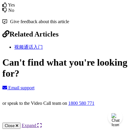
Yes
No
Give feedback about this article
Related Articles
视频通话入门
Can't find what you're looking
for?
Email support
or speak to the Video Call team on
1800 580 771
Knowledge Base Software powered by Helpjuice
Expand
Close