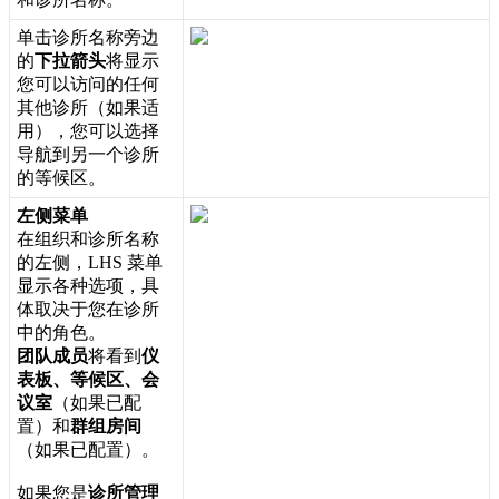
单
击
诊
所
名
称
旁
边
的
下
拉
箭
头
将
显
示
您
可
以
访
问
的
任
何
其
他
诊
所
（
如
果
适
用
）
，
您
可
以
选
择
导
航
到
另
一
个
诊
所
的
等
候
区
。
左
侧
菜
单
在
组
织
和
诊
所
名
称
的
左
侧
，
LHS
菜
单
显
示
各
种
选
项
，
具
体
取
决
于
您
在
诊
所
中
的
角
色
。
团
队
成
员
将
看
到
仪
表
板
、
等
候
区
、
会
议
室
（
如
果
已
配
置
）
和
群
组
房
间
（
如
果
已
配
置
）
。
如
果
您
是
诊
所
管
理