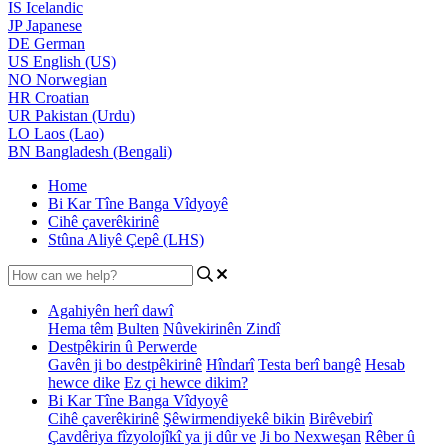
IS
Icelandic
JP
Japanese
DE
German
US
English (US)
NO
Norwegian
HR
Croatian
UR
Pakistan (Urdu)
LO
Laos (Lao)
BN
Bangladesh (Bengali)
Home
Bi Kar Tîne Banga Vîdyoyê
Cihê çaverêkirinê
Stûna Aliyê Çepê (LHS)
Agahiyên herî dawî
Hema têm
Bulten
Nûvekirinên Zindî
Destpêkirin û Perwerde
Gavên ji bo destpêkirinê
Hîndarî
Testa berî bangê
Hesab
hewce dike
Ez çi hewce dikim?
Bi Kar Tîne Banga Vîdyoyê
Cihê çaverêkirinê
Şêwirmendiyekê bikin
Birêvebirî
Çavdêriya fîzyolojîkî ya ji dûr ve
Ji bo Nexweşan
Rêber û