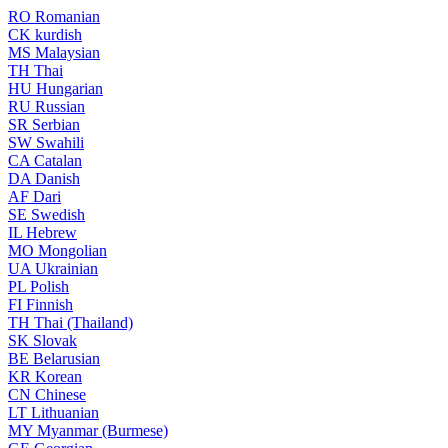
RO
Romanian
CK
kurdish
MS
Malaysian
TH
Thai
HU
Hungarian
RU
Russian
SR
Serbian
SW
Swahili
CA
Catalan
DA
Danish
AF
Dari
SE
Swedish
IL
Hebrew
MO
Mongolian
UA
Ukrainian
PL
Polish
FI
Finnish
TH
Thai (Thailand)
SK
Slovak
BE
Belarusian
KR
Korean
CN
Chinese
LT
Lithuanian
MY
Myanmar (Burmese)