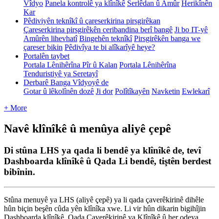
Vîdyo
Panela kontrolê ya klînîkê
Serlêdan û Amûr
Herikînên
Kar
Pêdiviyên teknîkî û çareserkirina pirsgirêkan
Çareserkirina pirsgirêkên ceribandina berî bangê
Ji bo IT-yê
Amûrên lihevhatî
Bingehên teknîkî
Pirsgirêkên banga we
çareser bikin
Pêdivîya te bi alîkarîyê heye?
Portalên taybet
Portala Lênihêrîna Pîr û Kalan
Portala Lênihêrîna
Tenduristiyê ya Seretayî
Derbarê Banga Vîdyoyê de
Gotar û lêkolînên dozê
Ji dor
Polîtîkayên
Navketin
Ewlekarî
+ More
Navê klînîkê û menûya aliyê çepê
Di stûna LHS ya qada li bendê ya klînîkê de, tevî
Dashboarda klînîkê û Qada Li bendê, tiştên berdest
bibînin.
St
û
na
menuy
ê
ya
LHS
(
aliy
ê
ç
ep
ê
)
ya
li
qada
ç
aver
ê
kirin
ê
dih
ê
le
h
û
n
bi
ç
in
be
ş
ê
n
c
û
da
y
ê
n
kl
î
n
î
ka
xwe
.
Li
vir
h
û
n
dikarin
bigih
î
jin
Dashboarda
kl
î
n
î
k
ê
,
Qada
Ç
aver
ê
kirin
ê
ya
Kl
î
n
î
k
ê
û
her
odeya