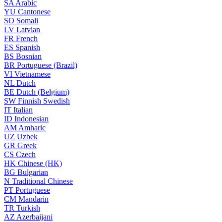
SA
Arabic
YU
Cantonese
SO
Somali
LV
Latvian
FR
French
ES
Spanish
BS
Bosnian
BR
Portuguese (Brazil)
VI
Vietnamese
NL
Dutch
BE
Dutch (Belgium)
SW
Finnish Swedish
IT
Italian
ID
Indonesian
AM
Amharic
UZ
Uzbek
GR
Greek
CS
Czech
HK
Chinese (HK)
BG
Bulgarian
N
Traditional Chinese
PT
Portuguese
CM
Mandarin
TR
Turkish
AZ
Azerbaijani