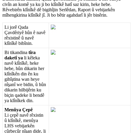
civ
î
n
an
kom
ê
ya
ku
ji
bo
kl
î
n
î
k
ê
hat
î
saz
kirin
,
heke
hebe
.
R
ê
vebir
ê
n
kl
î
n
î
k
ê
d
ê
bigih
î
jin
Serl
ê
dan
,
Raport
û
vebijark
ê
n
m
î
hengkirina
kl
î
n
î
k
ê
j
î
.
Ji
bo
b
ê
tir
agahdar
î
li
j
ê
r
bin
ê
rin
.
Li
jor
ê
Qada
Ç
avd
ê
riy
ê
h
û
n
ê
nav
ê
r
ê
xistin
ê
û
nav
ê
kl
î
n
î
k
ê
bib
î
nin
.
Bi
tikandina
t
î
ra
daket
î
ya
li
k
ê
leka
nav
ê
kl
î
n
î
k
ê
,
heke
hebe
,
h
û
n
dikarin
her
kl
î
n
î
k
ê
n
din
ê
n
ku
gih
î
ş
tina
wan
heye
n
î
ş
an
î
we
bidin
,
û
h
û
n
dikarin
hilbij
ê
rin
ku
bi
ç
in
qadeke
li
bend
ê
ya
kl
î
n
î
kek
din
.
Men
û
ya
Ç
ep
ê
Li
ç
ep
ê
nav
ê
r
ê
xistin
û
kl
î
n
î
k
ê
,
men
û
ya
LHS
vebijark
ê
n
c
û
rbec
û
r
n
î
ş
an
dide
,
li