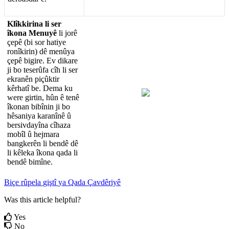
Kl
î
kkirina
li
ser
î
kona
Menuy
ê
li
jor
ê
ç
ep
ê
(
bi
sor
hatiye
ron
î
kirin
)
d
ê
men
û
ya
ç
ep
ê
bigire
.
Ev
dikare
ji
bo
teser
û
fa
c
î
h
li
ser
ekran
ê
n
pi
ç
û
ktir
k
ê
rhat
î
be
.
Dema
ku
were
girtin
,
h
û
n
ê
ten
ê
î
konan
bib
î
nin
ji
bo
h
ê
saniya
karan
î
n
ê
û
bersivday
î
na
c
î
haza
mob
î
l
û
hejmara
bangker
ê
n
li
bend
ê
d
ê
li
k
ê
leka
î
kona
qada
li
bend
ê
bim
î
ne
.
Bi
ç
e
r
û
pela
gi
ş
t
î
ya
Qada
Ç
avd
ê
riy
ê
Was this article helpful?
Yes
No