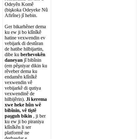
Odey
ê
n
Kom
ê
(
bi
ş
koka
Odeyeke
N
û
Afir
î
ne
)
j
î
hebin
.
Ger
bikarh
ê
ner
dema
ku
ew
ji
bo
kl
î
n
î
k
ê
hatine
vexwendin
ev
vebijark
di
dest
û
ran
de
hatibe
hilbijartin
,
dibe
ku
berhevok
ê
n
daneyan
j
î
bib
î
nin
(
em
p
ê
ş
niyar
dikin
ku
r
ê
veber
dema
ku
endam
ê
n
kl
î
n
î
k
ê
vexwendin
v
ê
vebijark
ê
di
qutiya
vexwendin
ê
de
hilbij
ê
rin
)
.
Ji
kerema
xwe
heke
h
û
n
w
ê
bib
î
nin
,
v
ê
ti
ş
t
ê
pa
ş
guh
bikin
,
ji
ber
ku
ew
ji
bo
piraniya
kl
î
n
î
k
ê
n
li
ser
platform
ê
ne
derbasdar
e
.