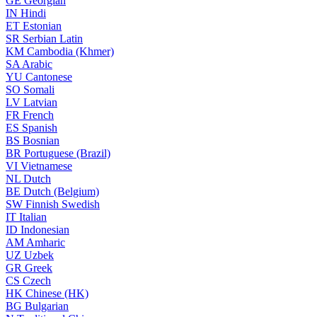
GE
Georgian
IN
Hindi
ET
Estonian
SR
Serbian Latin
KM
Cambodia (Khmer)
SA
Arabic
YU
Cantonese
SO
Somali
LV
Latvian
FR
French
ES
Spanish
BS
Bosnian
BR
Portuguese (Brazil)
VI
Vietnamese
NL
Dutch
BE
Dutch (Belgium)
SW
Finnish Swedish
IT
Italian
ID
Indonesian
AM
Amharic
UZ
Uzbek
GR
Greek
CS
Czech
HK
Chinese (HK)
BG
Bulgarian