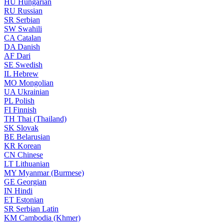
HU
Hungarian
RU
Russian
SR
Serbian
SW
Swahili
CA
Catalan
DA
Danish
AF
Dari
SE
Swedish
IL
Hebrew
MO
Mongolian
UA
Ukrainian
PL
Polish
FI
Finnish
TH
Thai (Thailand)
SK
Slovak
BE
Belarusian
KR
Korean
CN
Chinese
LT
Lithuanian
MY
Myanmar (Burmese)
GE
Georgian
IN
Hindi
ET
Estonian
SR
Serbian Latin
KM
Cambodia (Khmer)