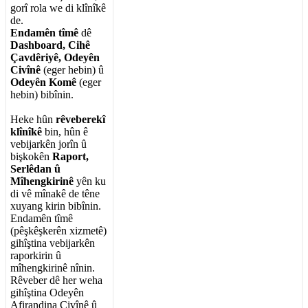
gor
î
rola
we
di
kl
î
n
î
k
ê
de
.
Endam
ê
n
t
î
m
ê
d
ê
Dashboard
,
Cih
ê
Ç
avd
ê
riy
ê
,
Odey
ê
n
Civ
î
n
ê
(
eger
hebin
)
û
Odey
ê
n
Kom
ê
(
eger
hebin
)
bib
î
nin
.
Heke
h
û
n
r
ê
veberek
î
kl
î
n
î
k
ê
bin
,
h
û
n
ê
vebijark
ê
n
jor
î
n
û
bi
ş
kok
ê
n
Raport
,
Serl
ê
dan
û
M
î
hengkirin
ê
y
ê
n
ku
di
v
ê
m
î
nak
ê
de
t
ê
ne
xuyang
kirin
bib
î
nin
.
Endam
ê
n
t
î
m
ê
(
p
ê
ş
k
ê
ş
ker
ê
n
xizmet
ê
)
gih
î
ş
tina
vebijark
ê
n
raporkirin
û
m
î
hengkirin
ê
n
î
nin
.
R
ê
veber
d
ê
her
weha
gih
î
ş
tina
Odey
ê
n
Afirandina
Civ
î
n
ê
û