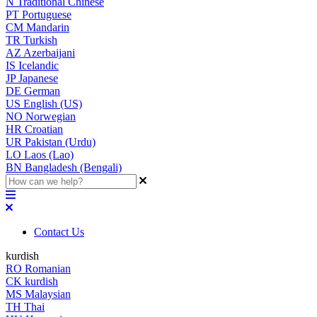
N
Traditional Chinese
PT
Portuguese
CM
Mandarin
TR
Turkish
AZ
Azerbaijani
IS
Icelandic
JP
Japanese
DE
German
US
English (US)
NO
Norwegian
HR
Croatian
UR
Pakistan (Urdu)
LO
Laos (Lao)
BN
Bangladesh (Bengali)
Contact Us
kurdish
RO
Romanian
CK
kurdish
MS
Malaysian
TH
Thai