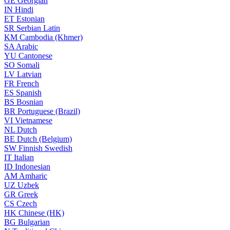
GE
Georgian
IN
Hindi
ET
Estonian
SR
Serbian Latin
KM
Cambodia (Khmer)
SA
Arabic
YU
Cantonese
SO
Somali
LV
Latvian
FR
French
ES
Spanish
BS
Bosnian
BR
Portuguese (Brazil)
VI
Vietnamese
NL
Dutch
BE
Dutch (Belgium)
SW
Finnish Swedish
IT
Italian
ID
Indonesian
AM
Amharic
UZ
Uzbek
GR
Greek
CS
Czech
HK
Chinese (HK)
BG
Bulgarian