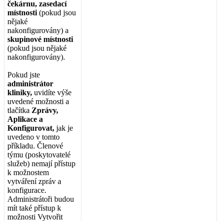
č
ek
á
rnu
,
zasedac
í
m
í
stnosti
(
pokud
jsou
n
ě
jak
é
nakonfigurov
á
ny
)
a
skupinov
é
m
í
stnosti
(
pokud
jsou
n
ě
jak
é
nakonfigurov
á
ny
)
.
Pokud
jste
administr
á
tor
kliniky
,
uvid
í
te
v
ý
š
e
uveden
é
mo
ž
nosti
a
tla
č
í
tka
Zpr
á
vy
,
Aplikace
a
Konfigurovat
,
jak
je
uvedeno
v
tomto
p
ř
í
kladu
.
Č
lenov
é
t
ý
mu
(
poskytovatel
é
slu
ž
eb
)
nemaj
í
p
ř
í
stup
k
mo
ž
nostem
vytv
á
ř
en
í
zpr
á
v
a
konfigurace
.
Administr
á
to
ř
i
budou
m
í
t
tak
é
p
ř
í
stup
k
mo
ž
nosti
Vytvo
ř
it