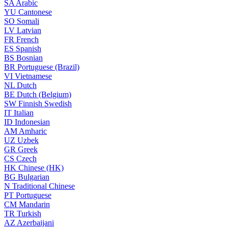
SA
Arabic
YU
Cantonese
SO
Somali
LV
Latvian
FR
French
ES
Spanish
BS
Bosnian
BR
Portuguese (Brazil)
VI
Vietnamese
NL
Dutch
BE
Dutch (Belgium)
SW
Finnish Swedish
IT
Italian
ID
Indonesian
AM
Amharic
UZ
Uzbek
GR
Greek
CS
Czech
HK
Chinese (HK)
BG
Bulgarian
N
Traditional Chinese
PT
Portuguese
CM
Mandarin
TR
Turkish
AZ
Azerbaijani