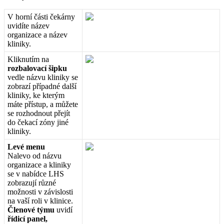
V
horn
í
č
á
sti
č
ek
á
rny
uvid
í
te
n
á
zev
organizace
a
n
á
zev
kliniky
.
Kliknut
í
m
na
rozbalovac
í
š
ipku
vedle
n
á
zvu
kliniky
se
zobraz
í
p
ř
í
padn
é
dal
š
í
kliniky
,
ke
kter
ý
m
m
á
te
p
ř
í
stup
,
a
m
ů
ž
ete
se
rozhodnout
p
ř
ej
í
t
do
č
ekac
í
z
ó
ny
jin
é
kliniky
.
Lev
é
menu
Nalevo
od
n
á
zvu
organizace
a
kliniky
se
v
nab
í
dce
LHS
zobrazuj
í
r
ů
zn
é
mo
ž
nosti
v
z
á
vislosti
na
va
š
í
roli
v
klinice
.
Č
lenov
é
t
ý
mu
uvid
í
ř
í
dic
í
panel
,