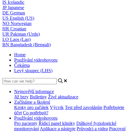
IS
Icelandic
JP
Japanese
DE
German
US
English (US)
NO
Norwegian
HR
Croatian
UR
Pakistan (Urdu)
LO
Laos (Lao)
BN
Bangladesh (Bengali)
Home
Používání videohovoru
Čekárna
Levý sloupec (LHS)
Nejnovější informace
Již brzy
Bulletiny
Živé aktualizace
Začínáme a školení
Kroky pro začátek
Výcvik
Test před zavoláním
Potřebujete
účet
Co potřebuji?
Používání videohovoru
Pro pacienty
Řídicí panel kliniky
Dálkové fyziologické
monitorování
Aplikace a nástroje
Průvodci a videa
Pracovní