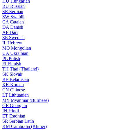
HU
Hungarian
RU
Russian
SR
Serbian
SW
Swahili
CA
Catalan
DA
Danish
AF
Dari
SE
Swedish
IL
Hebrew
MO
Mongolian
UA
Ukrainian
PL
Polish
FI
Finnish
TH
Thai (Thailand)
SK
Slovak
BE
Belarusian
KR
Korean
CN
Chinese
LT
Lithuanian
MY
Myanmar (Burmese)
GE
Georgian
IN
Hindi
ET
Estonian
SR
Serbian Latin
KM
Cambodia (Khmer)