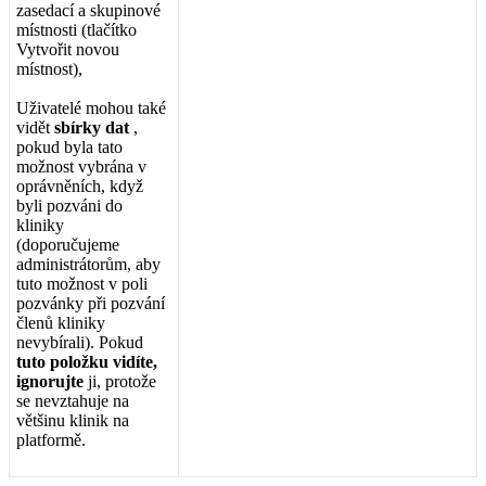
zasedac
í
a
skupinov
é
m
í
stnosti
(
tla
č
í
tko
Vytvo
ř
it
novou
m
í
stnost
)
,
U
ž
ivatel
é
mohou
tak
é
vid
ě
t
sb
í
rky
dat
,
pokud
byla
tato
mo
ž
nost
vybr
á
na
v
opr
á
vn
ě
n
í
ch
,
kdy
ž
byli
pozv
á
ni
do
kliniky
(
doporu
č
ujeme
administr
á
tor
ů
m
,
aby
tuto
mo
ž
nost
v
poli
pozv
á
nky
p
ř
i
pozv
á
n
í
č
len
ů
kliniky
nevyb
í
rali
)
.
Pokud
tuto
polo
ž
ku
vid
í
te
,
ignorujte
ji
,
proto
ž
e
se
nevztahuje
na
v
ě
t
š
inu
klinik
na
platform
ě
.