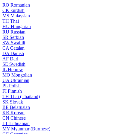
RO
Romanian
CK
kurdish
MS
Malaysian
TH
Thai
HU
Hungarian
RU
Russian
SR
Serbian
SW
Swahili
CA
Catalan
DA
Danish
AF
Dari
SE
Swedish
IL
Hebrew
MO
Mongolian
UA
Ukrainian
PL
Polish
FI
Finnish
TH
Thai (Thailand)
SK
Slovak
BE
Belarusian
KR
Korean
CN
Chinese
LT
Lithuanian
MY
Myanmar (Burmese)