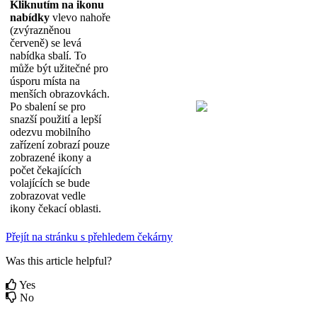
Kliknut
í
m
na
ikonu
nab
í
dky
vlevo
naho
ř
e
(
zv
ý
razn
ě
nou
č
erven
ě
)
se
lev
á
nab
í
dka
sbal
í
.
To
m
ů
ž
e
b
ý
t
u
ž
ite
č
n
é
pro
ú
sporu
m
í
sta
na
men
š
í
ch
obrazovk
á
ch
.
Po
sbalen
í
se
pro
snaz
š
í
pou
ž
it
í
a
lep
š
í
odezvu
mobiln
í
ho
za
ř
í
zen
í
zobraz
í
pouze
zobrazen
é
ikony
a
po
č
et
č
ekaj
í
c
í
ch
volaj
í
c
í
ch
se
bude
zobrazovat
vedle
ikony
č
ekac
í
oblasti
.
P
ř
ej
í
t
na
str
á
nku
s
p
ř
ehledem
č
ek
á
rny
Was this article helpful?
Yes
No