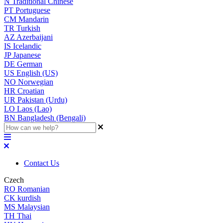
N
Traditional Chinese
PT
Portuguese
CM
Mandarin
TR
Turkish
AZ
Azerbaijani
IS
Icelandic
JP
Japanese
DE
German
US
English (US)
NO
Norwegian
HR
Croatian
UR
Pakistan (Urdu)
LO
Laos (Lao)
BN
Bangladesh (Bengali)
Contact Us
Czech
RO
Romanian
CK
kurdish
MS
Malaysian
TH
Thai