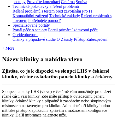
postupy
Proveďte konzultaci
Čekárna
Správa
Technické požadavky a řešení problémů
Řešení problémů s testem před zavoláním
Pro IT
Kompatibilní zařízení
Technické základy
Řešení problémů s
hovorem
Potřebujete pomoc?
Specializované portály
Portál péče o seniory
Portál primární zdravotní péče
O videohovoru
Články a případové studie
O
Zásady
Přístup
Zabezpečení
+ More
Název kliniky a nabídka vlevo
Zjistěte, co je k dispozici ve sloupci LHS v čekárně
kliniky, včetně ovládacího panelu kliniky a čekárny.
Sloupec
nab
í
dky
LHS
(
vlevo
)
v
č
ek
á
rn
ě
v
á
m
umo
ž
ň
uje
proch
á
zet
r
ů
zn
é
č
á
sti
va
š
í
kliniky
.
Zde
m
á
te
p
ř
í
stup
k
ovl
á
dac
í
mu
panelu
kliniky
,
č
ek
á
rn
ě
kliniky
a
p
ř
í
padn
ě
k
zasedac
í
m
nebo
skupinov
ý
m
m
í
stnostem
nastaven
ý
m
pro
kliniku
.
Administr
á
to
ř
i
kliniky
budou
m
í
t
tak
é
p
ř
í
stup
k
aplikac
í
m
,
zpr
á
v
á
m
a
mo
ž
nostem
konfigurace
kliniky
.
Dal
š
í
informace
naleznete
n
í
ž
e
.