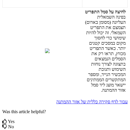
ל
ח
י
צ
ה
ע
ל
ס
מ
ל
ה
ת
פ
ר
י
ט
ב
פ
י
נ
ה
ה
ש
מ
א
ל
י
ת
ה
ע
ל
י
ו
נ
ה
(
מ
ס
ו
מ
ן
ב
א
ד
ו
ם
)
ת
צ
מ
צ
ם
א
ת
ה
ת
פ
ר
י
ט
ה
ש
מ
א
ל
י
.
ז
ה
י
כ
ו
ל
ל
ה
י
ו
ת
ש
י
מ
ו
ש
י
כ
ד
י
ל
ח
ס
ו
ך
מ
ק
ו
ם
ב
מ
ס
כ
י
ם
ק
ט
נ
י
ם
י
ו
ת
ר
.
כ
א
ש
ר
ה
ת
פ
ר
י
ט
מ
כ
ו
ו
ץ
,
ת
ר
א
ו
ר
ק
א
ת
ה
ס
מ
ל
י
ם
ה
נ
מ
צ
א
י
ם
ב
ת
צ
ו
ג
ה
ל
צ
ו
ר
ך
נ
ו
ח
ו
ת
ה
ש
י
מ
ו
ש
ו
ת
ג
ו
ב
ת
ה
מ
כ
ש
י
ר
ה
נ
י
י
ד
,
ו
מ
ס
פ
ר
ה
מ
ת
ק
ש
ר
י
ם
ה
מ
מ
ת
י
נ
י
ם
י
י
ש
א
ר
מ
ו
צ
ג
ל
י
ד
ס
מ
ל
א
ז
ו
ר
ה
ה
מ
ת
נ
ה
.
ע
ב
ו
ר
ל
ד
ף
ס
ק
י
ר
ה
כ
ל
ל
י
ת
ש
ל
א
ז
ו
ר
ה
ה
מ
ת
נ
ה
Was this article helpful?
Yes
No