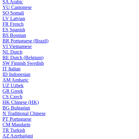
SA
Arabic
YU
Cantonese
SO
Somali
LV
Latvian
FR
French
ES
Spanish
BS
Bosnian
BR
Portuguese (Brazil)
VI
Vietnamese
NL
Dutch
BE
Dutch (Belgium)
SW
Finnish Swedish
IT
Italian
ID
Indonesian
AM
Amharic
UZ
Uzbek
GR
Greek
CS
Czech
HK
Chinese (HK)
BG
Bulgarian
N
Traditional Chinese
PT
Portuguese
CM
Mandarin
TR
Turkish
AZ
Azerbaijani