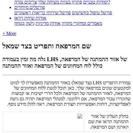
צריכים עזרה?
יסודות טכניים
פתרון בעיות בשיחה שלך
פורטלים מיוחדים
פורטל טיפול בקשישים
פורטל שירותי בריאות ראשוניים
אודות שיחת וידאו
מאמרים ומחקרי מקרה
אוֹדוֹת
מדיניות
גִישָׁה
בִּטָחוֹן
+ More
שם המרפאה ותפריט בצד שמאל
גלה מה זמין בעמודה LHS של אזור ההמתנה של המרפאה,
כולל לוח המחוונים של המרפאה ואזור ההמתנה
ע
מ
ו
ד
ת
ה
ת
פ
ר
י
ט
LHS
(
צ
ד
ש
מ
א
ל
)
ב
א
ז
ו
ר
ה
ה
מ
ת
נ
ה
מ
א
פ
ש
ר
ת
ל
ך
ל
נ
ו
ו
ט
ל
מ
ק
ט
ע
י
ם
ש
ו
נ
י
ם
ב
מ
ר
פ
א
ה
ש
ל
ך
.
כ
א
ן
ת
ו
כ
ל
ל
ג
ש
ת
ל
ל
ו
ח
ה
מ
ח
ו
ו
נ
י
ם
ש
ל
ה
מ
ר
פ
א
ה
,
ל
א
ז
ו
ר
ה
ה
מ
ת
נ
ה
ש
ל
ה
מ
ר
פ
א
ה
ו
ל
כ
ל
ח
ד
ר
י
י
ש
י
ב
ו
ת
א
ו
ק
ב
ו
צ
ו
ת
ש
ה
ו
ג
ד
ר
ו
ע
ב
ו
ר
ה
מ
ר
פ
א
ה
,
א
ם
ר
ל
ו
ו
נ
ט
י
.
ל
מ
נ
ה
ל
י
ה
מ
ר
פ
א
ה
ת
ה
י
ה
ג
ם
ג
י
ש
ה
ל
א
פ
ל
י
ק
צ
י
ו
ת
,
ד
ו
ח
ו
ת
ו
א
פ
ש
ר
ו
י
ו
ת
ת
צ
ו
ר
ת
ה
מ
ר
פ
א
ה
.
ר
א
ה
ל
ה
ל
ן
מ
י
ד
ע
נ
ו
ס
ף
.
ב
ח
ל
ק
ה
ע
ל
י
ו
ן
ש
ל
א
ז
ו
ר
ה
ה
מ
ת
נ
ה
ת
ר
א
ו
א
ת
ש
ם
ה
א
ר
ג
ו
ן
ו
ש
ם
ה
מ
ר
פ
א
ה
.