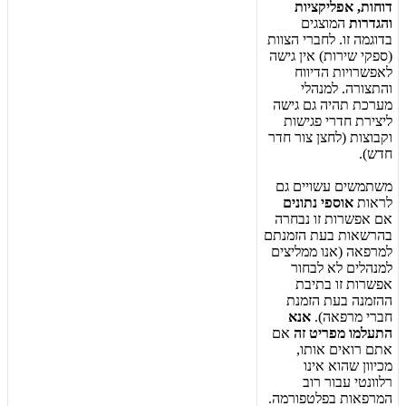
ד
ו
ח
ו
ת
,
א
פ
ל
י
ק
צ
י
ו
ת
ו
ה
ג
ד
ר
ו
ת
ה
מ
ו
צ
ג
י
ם
ב
ד
ו
ג
מ
ה
ז
ו
.
ל
ח
ב
ר
י
ה
צ
ו
ו
ת
(
ס
פ
ק
י
ש
י
ר
ו
ת
)
א
י
ן
ג
י
ש
ה
ל
א
פ
ש
ר
ו
י
ו
ת
ה
ד
י
ו
ו
ח
ו
ה
ת
צ
ו
ר
ה
.
ל
מ
נ
ה
ל
י
מ
ע
ר
כ
ת
ת
ה
י
ה
ג
ם
ג
י
ש
ה
ל
י
צ
י
ר
ת
ח
ד
ר
י
פ
ג
י
ש
ו
ת
ו
ק
ב
ו
צ
ו
ת
(
ל
ח
צ
ן
צ
ו
ר
ח
ד
ר
ח
ד
ש
)
.
מ
ש
ת
מ
ש
י
ם
ע
ש
ו
י
י
ם
ג
ם
ל
ר
א
ו
ת
א
ו
ס
פ
י
נ
ת
ו
נ
י
ם
א
ם
א
פ
ש
ר
ו
ת
ז
ו
נ
ב
ח
ר
ה
ב
ה
ר
ש
א
ו
ת
ב
ע
ת
ה
ז
מ
נ
ת
ם
ל
מ
ר
פ
א
ה
(
א
נ
ו
מ
מ
ל
י
צ
י
ם
ל
מ
נ
ה
ל
י
ם
ל
א
ל
ב
ח
ו
ר
א
פ
ש
ר
ו
ת
ז
ו
ב
ת
י
ב
ת
ה
ה
ז
מ
נ
ה
ב
ע
ת
ה
ז
מ
נ
ת
ח
ב
ר
י
מ
ר
פ
א
ה
)
.
א
נ
א
ה
ת
ע
ל
מ
ו
מ
פ
ר
י
ט
ז
ה
א
ם
א
ת
ם
ר
ו
א
י
ם
א
ו
ת
ו
,
מ
כ
י
ו
ו
ן
ש
ה
ו
א
א
י
נ
ו
ר
ל
ו
ו
נ
ט
י
ע
ב
ו
ר
ר
ו
ב
ה
מ
ר
פ
א
ו
ת
ב
פ
ל
ט
פ
ו
ר
מ
ה
.