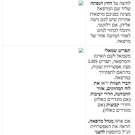
ל
ח
י
צ
ה
ע
ל
ה
ח
ץ
ה
נ
פ
ת
ח
ש
ל
י
ד
ש
ם
ה
מ
ר
פ
א
ה
מ
צ
י
ג
ה
ב
פ
נ
י
כ
ם
מ
ר
פ
א
ו
ת
א
ח
ר
ו
ת
ש
י
ש
ל
כ
ם
ג
י
ש
ה
א
ל
י
ה
ן
,
א
ם
ר
ל
ו
ו
נ
ט
י
,
ו
ת
ו
כ
ל
ו
ל
ב
ח
ו
ר
ל
נ
ו
ו
ט
ל
א
ז
ו
ר
ה
מ
ת
נ
ה
א
ח
ר
ש
ל
מ
ר
פ
א
ה
.
ת
פ
ר
י
ט
ש
מ
א
ל
י
מ
ש
מ
א
ל
ל
ש
ם
ה
א
ר
ג
ו
ן
ו
ה
מ
ר
פ
א
ה
,
ת
פ
ר
י
ט
LHS
מ
צ
י
ג
א
פ
ש
ר
ו
י
ו
ת
ש
ו
נ
ו
ת
,
ב
ה
ת
א
ם
ל
ת
פ
ק
י
ד
ך
ב
מ
ר
פ
א
ה
.
ח
ב
ר
י
ה
צ
ו
ו
ת
י
ר
א
ו
א
ת
ל
ו
ח
ה
מ
ח
ו
ו
נ
י
ם
,
א
ז
ו
ר
ה
ה
מ
ת
נ
ה
,
ח
ד
ר
י
י
ש
י
ב
ו
ת
(
א
ם
מ
ו
ג
ד
ר
י
ם
כ
א
ל
ה
)
ו
ח
ד
ר
י
ק
ב
ו
צ
ו
ת
(
א
ם
מ
ו
ג
ד
ר
י
ם
כ
א
ל
ה
)
.
א
ם
א
ת
ה
מ
נ
ה
ל
מ
ר
פ
א
ה
,
ת
ר
א
ה
א
ת
ה
א
פ
ש
ר
ו
י
ו
ת
ה
נ
"
ל
ב
ת
ו
ס
פ
ת
ל
ח
צ
נ
י