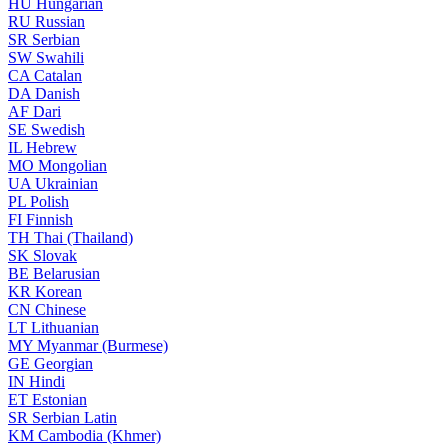
HU
Hungarian
RU
Russian
SR
Serbian
SW
Swahili
CA
Catalan
DA
Danish
AF
Dari
SE
Swedish
IL
Hebrew
MO
Mongolian
UA
Ukrainian
PL
Polish
FI
Finnish
TH
Thai (Thailand)
SK
Slovak
BE
Belarusian
KR
Korean
CN
Chinese
LT
Lithuanian
MY
Myanmar (Burmese)
GE
Georgian
IN
Hindi
ET
Estonian
SR
Serbian Latin
KM
Cambodia (Khmer)