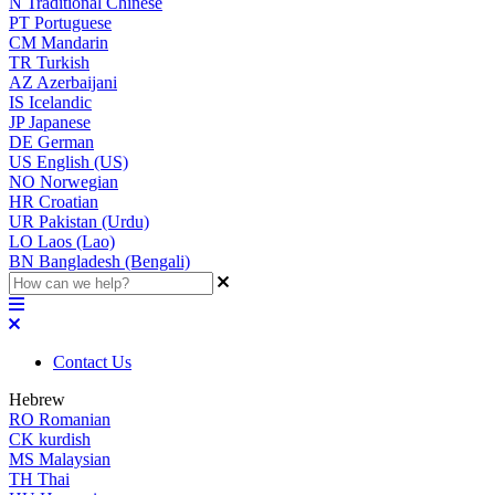
N
Traditional Chinese
PT
Portuguese
CM
Mandarin
TR
Turkish
AZ
Azerbaijani
IS
Icelandic
JP
Japanese
DE
German
US
English (US)
NO
Norwegian
HR
Croatian
UR
Pakistan (Urdu)
LO
Laos (Lao)
BN
Bangladesh (Bengali)
Contact Us
Hebrew
RO
Romanian
CK
kurdish
MS
Malaysian
TH
Thai