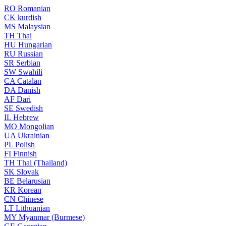
RO
Romanian
CK
kurdish
MS
Malaysian
TH
Thai
HU
Hungarian
RU
Russian
SR
Serbian
SW
Swahili
CA
Catalan
DA
Danish
AF
Dari
SE
Swedish
IL
Hebrew
MO
Mongolian
UA
Ukrainian
PL
Polish
FI
Finnish
TH
Thai (Thailand)
SK
Slovak
BE
Belarusian
KR
Korean
CN
Chinese
LT
Lithuanian
MY
Myanmar (Burmese)