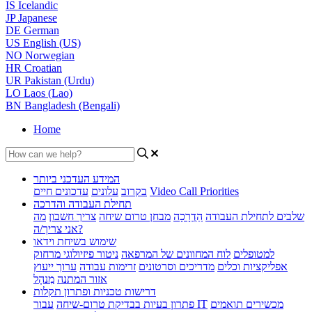
IS
Icelandic
JP
Japanese
DE
German
US
English (US)
NO
Norwegian
HR
Croatian
UR
Pakistan (Urdu)
LO
Laos (Lao)
BN
Bangladesh (Bengali)
Home
המידע העדכני ביותר
Video Call Priorities
בקרוב
עלונים
עדכונים חיים
תחילת העבודה והדרכה
שלבים לתחילת העבודה
הַדְרָכָה
מבחן טרום שיחה
צריך חשבון
מה
אני צריך/ה?
שימוש בשיחת וידאו
למטופלים
לוח המחוונים של המרפאה
ניטור פיזיולוגי מרחוק
אפליקציות וכלים
מדריכים וסרטונים
זרימות עבודה
ערוך ייעוץ
אזור המתנה
מִנהָל
דרישות טכניות ופתרון תקלות
מכשירים תואמים
עבור IT
פתרון בעיות בבדיקת טרום-שיחה