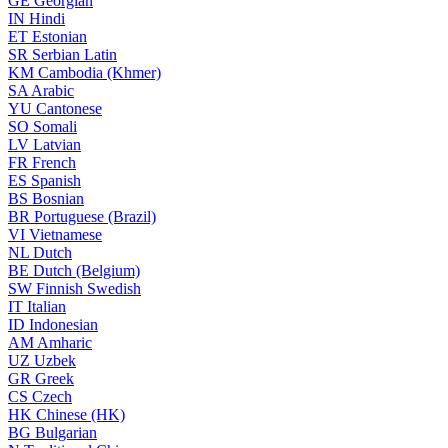
GE
Georgian
IN
Hindi
ET
Estonian
SR
Serbian Latin
KM
Cambodia (Khmer)
SA
Arabic
YU
Cantonese
SO
Somali
LV
Latvian
FR
French
ES
Spanish
BS
Bosnian
BR
Portuguese (Brazil)
VI
Vietnamese
NL
Dutch
BE
Dutch (Belgium)
SW
Finnish Swedish
IT
Italian
ID
Indonesian
AM
Amharic
UZ
Uzbek
GR
Greek
CS
Czech
HK
Chinese (HK)
BG
Bulgarian