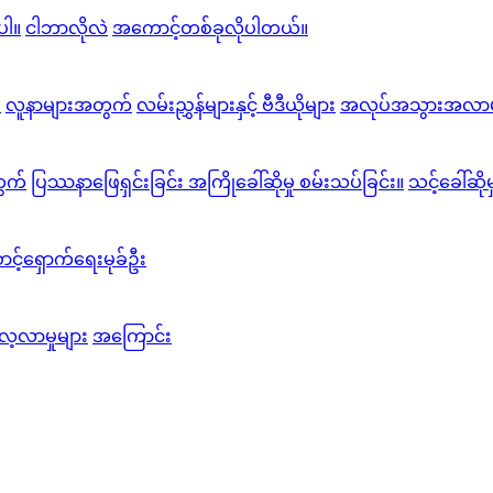
ပါ။
ငါဘာလိုလဲ
အကောင့်တစ်ခုလိုပါတယ်။
း
လူနာများအတွက်
လမ်းညွှန်များနှင့် ဗီဒီယိုများ
အလုပ်အသွားအလာမ
ွက်
ပြဿနာဖြေရှင်းခြင်း အကြိုခေါ်ဆိုမှု စမ်းသပ်ခြင်း။
သင့်ခေါ်ဆို
င့်ရှောက်ရေးမုခ်ဦး
လေ့လာမှုများ
အကြောင်း