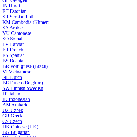
GE
Georgian
IN
Hindi
ET
Estonian
SR
Serbian Latin
KM
Cambodia (Khmer)
SA
Arabic
YU
Cantonese
SO
Somali
LV
Latvian
FR
French
ES
Spanish
BS
Bosnian
BR
Portuguese (Brazil)
VI
Vietnamese
NL
Dutch
BE
Dutch (Belgium)
SW
Finnish Swedish
IT
Italian
ID
Indonesian
AM
Amharic
UZ
Uzbek
GR
Greek
CS
Czech
HK
Chinese (HK)
BG
Bulgarian