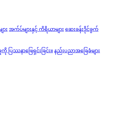
ျား
အက်ပ်များနှင့် ကိရိယာများ
ဆေးခန်းဒိုင်ခွက်
မှုကို ပြဿနာဖြေရှင်းခြင်း။
နည်းပညာအခြေခံများ