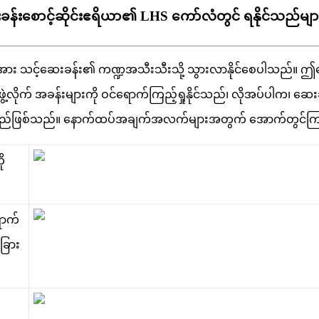
န်းစောင့်ဆိုင်းဧရိယာ၏ LHS ကော်လံတွင် ရနိုင်သည်များက
အ
သ
င
ဆ
ခ
န
၏
က
ဏ
အ
သ
သ
သ
သ
လ
န
င
စ
ပ
သ
ည
။
ဤ
ဖ
လ
က
အ
ခ
န
မ
က
ဝ
င
ရ
က
က
ည
ရ
န
င
သ
ည
၊
လ
အ
ပ
ပ
က
၊
ဆ
ည
ဖ
စ
သ
ည
။
န
က
ထ
ပ
အ
ခ
က
အ
လ
က
မ
အ
တ
က
အ
က
တ
င
က
ရ
က
အ
ခ