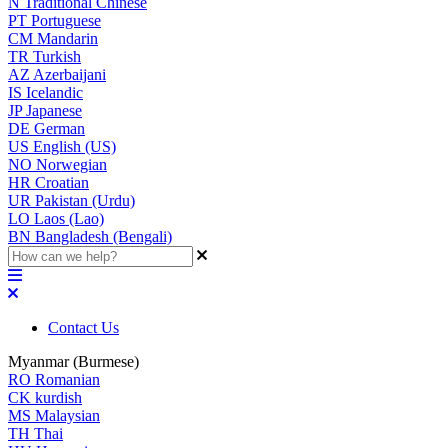
N
Traditional Chinese
PT
Portuguese
CM
Mandarin
TR
Turkish
AZ
Azerbaijani
IS
Icelandic
JP
Japanese
DE
German
US
English (US)
NO
Norwegian
HR
Croatian
UR
Pakistan (Urdu)
LO
Laos (Lao)
BN
Bangladesh (Bengali)
Contact Us
Myanmar (Burmese)
RO
Romanian
CK
kurdish
MS
Malaysian
TH
Thai