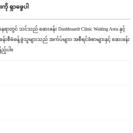
ို ရှာဖွေပါ
န
ရ
တ
င
သ
င
သ
ည
ဆ
ခ
န
Dashboard
၊
Clinic
Waiting
Area
န
င
ခ
န
စ
မ
ခ
န
ခ
သ
မ
သ
ည
အ
က
ပ
မ
၊
အ
စ
ရ
င
ခ
စ
မ
န
င
ဆ
ခ
န
က
ည
ပ
။