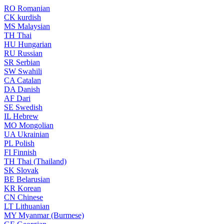
RO
Romanian
CK
kurdish
MS
Malaysian
TH
Thai
HU
Hungarian
RU
Russian
SR
Serbian
SW
Swahili
CA
Catalan
DA
Danish
AF
Dari
SE
Swedish
IL
Hebrew
MO
Mongolian
UA
Ukrainian
PL
Polish
FI
Finnish
TH
Thai (Thailand)
SK
Slovak
BE
Belarusian
KR
Korean
CN
Chinese
LT
Lithuanian
MY
Myanmar (Burmese)