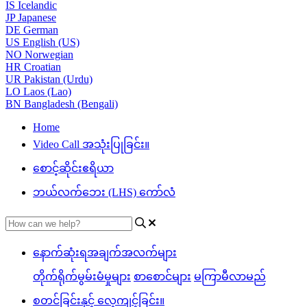
IS
Icelandic
JP
Japanese
DE
German
US
English (US)
NO
Norwegian
HR
Croatian
UR
Pakistan (Urdu)
LO
Laos (Lao)
BN
Bangladesh (Bengali)
Home
Video Call အသုံးပြုခြင်း။
စောင့်ဆိုင်းဧရိယာ
ဘယ်လက်ဘေး (LHS) ကော်လံ
နောက်ဆုံးရအချက်အလက်များ
တိုက်ရိုက်မွမ်းမံမှုများ
စာစောင်များ
မကြာမီလာမည်
စတင်ခြင်းနှင့် လေ့ကျင့်ခြင်း။