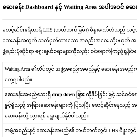
ဆေးခန်း Dashboard နှင့် Waiting Area အပါအဝင် ဆေးခ
စ
င
ဆ
င
ဧ
ရ
ယ
ရ
LHS
(
ဘ
ယ
ဘ
က
ခ
မ
)
မ
န
က
လ
သ
ည
သ
င
ဆ
ခ
န
အ
တ
က
သ
တ
မ
တ
ထ
သ
အ
စ
ည
အ
ဝ
သ
မ
ဟ
တ
အ
ဖ
စ
ည
ပ
ဆ
င
ရ
ရ
ခ
ယ
စ
ရ
မ
က
လ
ည
ဝ
င
ရ
က
က
ည
ရ
န
င
မ
Waiting
Area
၏
ထ
ပ
တ
င
အ
ဖ
အ
စ
ည
အ
မ
ည
န
င
ဆ
ခ
န
အ
မ
ည
တ
ရ
ပ
မ
ည
။
ဆ
ခ
န
အ
မ
ည
ဘ
ရ
drop
down
မ
က
န
ပ
ခ
င
ဖ
င
သ
င
ဝ
င
ခ
င
ရ
သ
ည
အ
ခ
ဆ
ခ
န
မ
က
ပ
သ
ပ
စ
င
ဆ
င
န
သ
ည
ဆ
ခ
န
သ
သ
ရ
န
ရ
ခ
ယ
န
င
ပ
သ
ည
။
အ
ဖ
အ
စ
ည
န
င
ဆ
ခ
န
အ
မ
ည
၏
ဘ
ယ
ဘ
က
တ
င
၊
LHS
မ
န
တ
င