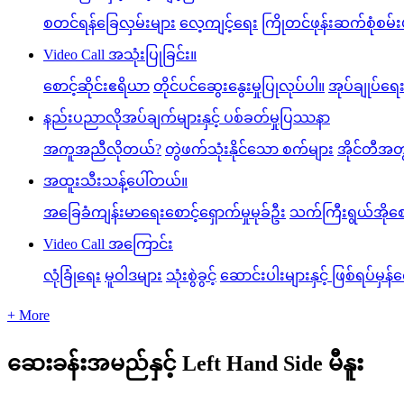
စတင်ရန်ခြေလှမ်းများ
လေ့ကျင့်ရေး
ကြိုတင်ဖုန်းဆက်စုံစမ်း
Video Call အသုံးပြုခြင်း။
စောင့်ဆိုင်းဧရိယာ
တိုင်ပင်ဆွေးနွေးမှုပြုလုပ်ပါ။
အုပ်ချုပ်ရေ
နည်းပညာလိုအပ်ချက်များနှင့် ပစ်ခတ်မှုပြဿနာ
အကူအညီလိုတယ်?
တွဲဖက်သုံးနိုင်သော စက်များ
အိုင်တီအတ
အထူးသီးသန့်ပေါ်တယ်။
အခြေခံကျန်းမာရေးစောင့်ရှောက်မှုမုခ်ဦး
သက်ကြီးရွယ်အိုစော
Video Call အကြောင်း
လုံခြုံရေး
မူဝါဒများ
သုံးစွဲခွင့်
ဆောင်းပါးများနှင့် ဖြစ်ရပ်မှန်
+ More
ဆေးခန်းအမည်နှင့် Left Hand Side မီနူး