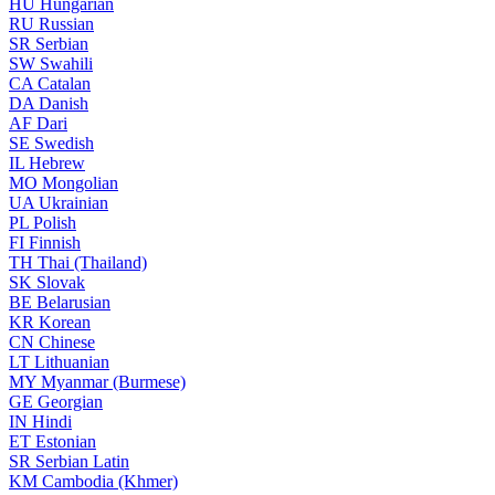
HU
Hungarian
RU
Russian
SR
Serbian
SW
Swahili
CA
Catalan
DA
Danish
AF
Dari
SE
Swedish
IL
Hebrew
MO
Mongolian
UA
Ukrainian
PL
Polish
FI
Finnish
TH
Thai (Thailand)
SK
Slovak
BE
Belarusian
KR
Korean
CN
Chinese
LT
Lithuanian
MY
Myanmar (Burmese)
GE
Georgian
IN
Hindi
ET
Estonian
SR
Serbian Latin
KM
Cambodia (Khmer)