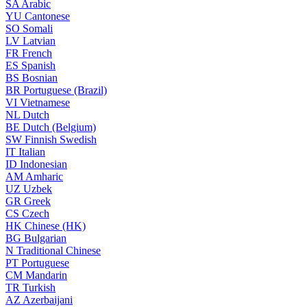
SA
Arabic
YU
Cantonese
SO
Somali
LV
Latvian
FR
French
ES
Spanish
BS
Bosnian
BR
Portuguese (Brazil)
VI
Vietnamese
NL
Dutch
BE
Dutch (Belgium)
SW
Finnish Swedish
IT
Italian
ID
Indonesian
AM
Amharic
UZ
Uzbek
GR
Greek
CS
Czech
HK
Chinese (HK)
BG
Bulgarian
N
Traditional Chinese
PT
Portuguese
CM
Mandarin
TR
Turkish
AZ
Azerbaijani