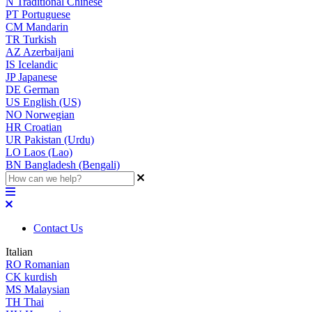
N
Traditional Chinese
PT
Portuguese
CM
Mandarin
TR
Turkish
AZ
Azerbaijani
IS
Icelandic
JP
Japanese
DE
German
US
English (US)
NO
Norwegian
HR
Croatian
UR
Pakistan (Urdu)
LO
Laos (Lao)
BN
Bangladesh (Bengali)
Contact Us
Italian
RO
Romanian
CK
kurdish
MS
Malaysian
TH
Thai