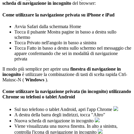
scheda
di
navigazione
in
incognito
del
browser
:
Come
utilizzare
la
navigazione
privata
su
iPhone
e
iPad
Avvia
Safari
dalla
schermata
Home
Tocca
il
pulsante
Mostra
pagine
in
basso
a
destra
sullo
schermo
Tocca
Privato
nell
'
angolo
in
basso
a
sinistra
Tocca
Fatto
in
basso
a
destra
sullo
schermo
nel
messaggio
che
appare
confermando
che
sei
in
modalit
à
di
navigazione
privata
Il
modo
pi
ù
semplice
per
aprire
una
finestra
di
navigazione
in
incognito
è
utilizzare
la
combinazione
di
tasti
di
scelta
rapida
Ctrl
-
Maiusc
-
N
(
Windows
)
.
Come
utilizzare
la
navigazione
privata
(
in
incognito
)
utilizzando
Chrome
su
telefoni
o
tablet
Android
Sul
tuo
telefono
o
tablet
Android
,
apri
l
'
app
Chrome
A
destra
della
barra
degli
indirizzi
,
tocca
"
Altro
"
Nuova
scheda
di
navigazione
in
incognito
Viene
visualizzata
una
nuova
finestra
.
In
alto
a
sinistra
,
controlla
l
'
icona
di
navigazione
in
incognito