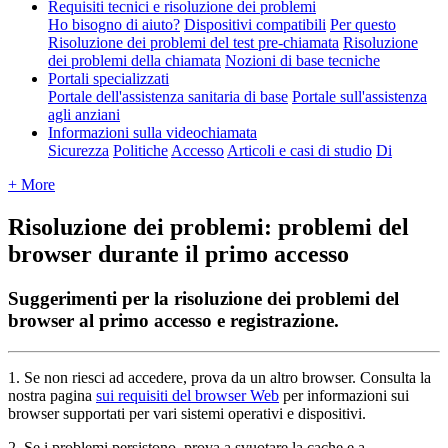
Requisiti tecnici e risoluzione dei problemi
Ho bisogno di aiuto?
Dispositivi compatibili
Per questo
Risoluzione dei problemi del test pre-chiamata
Risoluzione
dei problemi della chiamata
Nozioni di base tecniche
Portali specializzati
Portale dell'assistenza sanitaria di base
Portale sull'assistenza
agli anziani
Informazioni sulla videochiamata
Sicurezza
Politiche
Accesso
Articoli e casi di studio
Di
+ More
Risoluzione dei problemi: problemi del
browser durante il primo accesso
Suggerimenti per la risoluzione dei problemi del
browser al primo accesso e registrazione.
1
.
Se
non
riesci
ad
accedere
,
prova
da
un
altro
browser
.
Consulta
la
nostra
pagina
sui
requisiti
del
browser
Web
per
informazioni
sui
browser
supportati
per
vari
sistemi
operativi
e
dispositivi
.
2
.
Se
i
problemi
persistono
,
prova
a
svuotare
la
cache
e
a