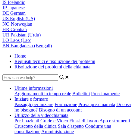
IS
Icelandic
JP
Japanese
DE
German
US
English (US)
NO
Norwegian
HR
Croatian
UR
Pakistan (Urdu)
LO
Laos (Lao)
BN
Bangladesh (Bengali)
Home
Requisiti tecnici e risoluzione dei problemi
Risoluzione dei problemi della chiamata
Ultime informazioni
Aggiornamenti in tempo reale
Bollettini
Prossimamente
Iniziare e formare
Passaggi per iniziare
Formazione
Prova pre-chiamata
Di cosa
ho bisogno?
Bisogno di un account
Utilizzo della videochiamata
Per i pazienti
Guide e Video
Flussi di lavoro
App e strumenti
Cruscotto della clinica
Sala d'aspetto
Condurre una
consultazione
Amministrazione