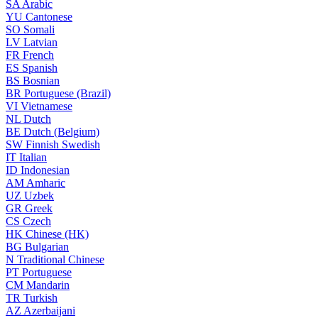
SA
Arabic
YU
Cantonese
SO
Somali
LV
Latvian
FR
French
ES
Spanish
BS
Bosnian
BR
Portuguese (Brazil)
VI
Vietnamese
NL
Dutch
BE
Dutch (Belgium)
SW
Finnish Swedish
IT
Italian
ID
Indonesian
AM
Amharic
UZ
Uzbek
GR
Greek
CS
Czech
HK
Chinese (HK)
BG
Bulgarian
N
Traditional Chinese
PT
Portuguese
CM
Mandarin
TR
Turkish
AZ
Azerbaijani