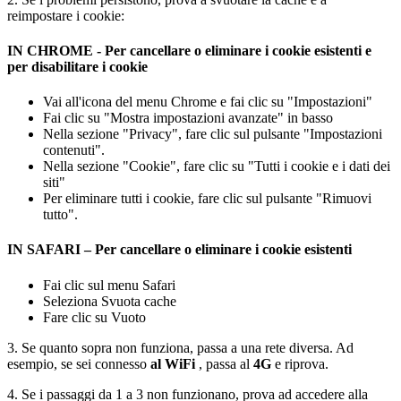
reimpostare
i
cookie
:
IN
CHROME
-
Per
cancellare
o
eliminare
i
cookie
esistenti
e
per
disabilitare
i
cookie
Vai
all
'
icona
del
menu
Chrome
e
fai
clic
su
"
Impostazioni
"
Fai
clic
su
"
Mostra
impostazioni
avanzate
"
in
basso
Nella
sezione
"
Privacy
"
,
fare
clic
sul
pulsante
"
Impostazioni
contenuti
"
.
Nella
sezione
"
Cookie
"
,
fare
clic
su
"
Tutti
i
cookie
e
i
dati
dei
siti
"
Per
eliminare
tutti
i
cookie
,
fare
clic
sul
pulsante
"
Rimuovi
tutto
"
.
IN
SAFARI
–
Per
cancellare
o
eliminare
i
cookie
esistenti
Fai
clic
sul
menu
Safari
Seleziona
Svuota
cache
Fare
clic
su
Vuoto
3
.
Se
quanto
sopra
non
funziona
,
passa
a
una
rete
diversa
.
Ad
esempio
,
se
sei
connesso
al
WiFi
,
passa
al
4G
e
riprova
.
4
.
Se
i
passaggi
da
1
a
3
non
funzionano
,
prova
ad
accedere
alla