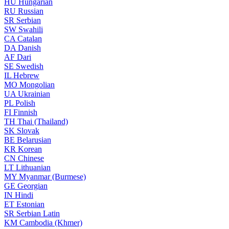
HU
Hungarian
RU
Russian
SR
Serbian
SW
Swahili
CA
Catalan
DA
Danish
AF
Dari
SE
Swedish
IL
Hebrew
MO
Mongolian
UA
Ukrainian
PL
Polish
FI
Finnish
TH
Thai (Thailand)
SK
Slovak
BE
Belarusian
KR
Korean
CN
Chinese
LT
Lithuanian
MY
Myanmar (Burmese)
GE
Georgian
IN
Hindi
ET
Estonian
SR
Serbian Latin
KM
Cambodia (Khmer)