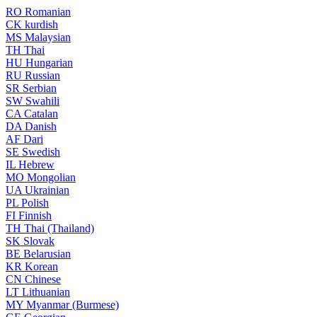
RO
Romanian
CK
kurdish
MS
Malaysian
TH
Thai
HU
Hungarian
RU
Russian
SR
Serbian
SW
Swahili
CA
Catalan
DA
Danish
AF
Dari
SE
Swedish
IL
Hebrew
MO
Mongolian
UA
Ukrainian
PL
Polish
FI
Finnish
TH
Thai (Thailand)
SK
Slovak
BE
Belarusian
KR
Korean
CN
Chinese
LT
Lithuanian
MY
Myanmar (Burmese)