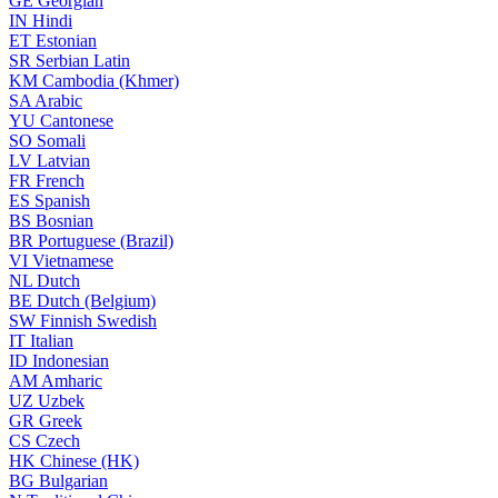
GE
Georgian
IN
Hindi
ET
Estonian
SR
Serbian Latin
KM
Cambodia (Khmer)
SA
Arabic
YU
Cantonese
SO
Somali
LV
Latvian
FR
French
ES
Spanish
BS
Bosnian
BR
Portuguese (Brazil)
VI
Vietnamese
NL
Dutch
BE
Dutch (Belgium)
SW
Finnish Swedish
IT
Italian
ID
Indonesian
AM
Amharic
UZ
Uzbek
GR
Greek
CS
Czech
HK
Chinese (HK)
BG
Bulgarian