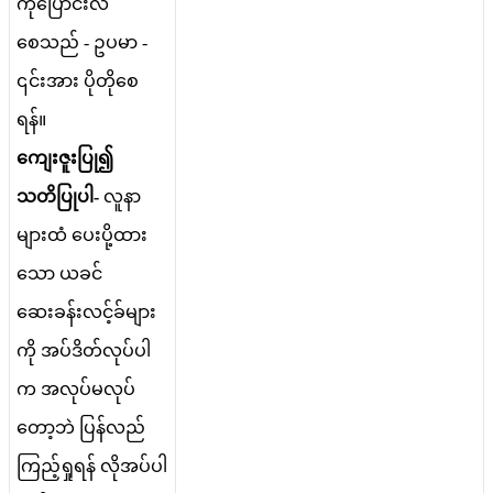
က
ပ
င
လ
စ
သ
ည
-
ဥ
ပ
မ
-
၎
င
အ
ပ
တ
စ
ရ
န
။
က
ဇ
ပ
၍
သ
တ
ပ
ပ
-
လ
န
မ
ထ
ပ
ပ
ထ
သ
ယ
ခ
င
ဆ
ခ
န
လ
င
ခ
မ
က
အ
ပ
ဒ
တ
လ
ပ
ပ
က
အ
လ
ပ
မ
လ
ပ
တ
ဘ
ပ
န
လ
ည
က
ည
ရ
ရ
န
လ
အ
ပ
ပ