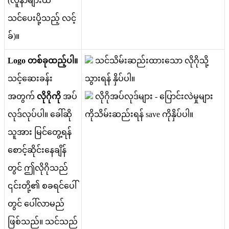
(
လ
န
မ
ထ
သ
င
ပ
ပ
သ
ည
လ
င
ခ
)
။
Logo
တ
စ
ခ
ထ
ည
ပ
။
သ
င
သ
မ
ဆ
ည
ထ
သ
လ
ဂ
သ
သ
င
ဆ
ခ
န
သ
ရ
န
န
ပ
ပ
။
အ
တ
က
လ
ဂ
က
အ
ပ
လ
ဂ
အ
ပ
လ
ဒ
မ
-
ပ
င
လ
မ
မ
လ
ဒ
လ
ပ
ပ
။
ခ
ဆ
က
သ
မ
ဆ
ည
ရ
န
save
က
န
ပ
ပ
။
သ
အ
မ
င
တ
ရ
န
စ
င
ဆ
င
န
ခ
န
တ
င
ဤ
လ
ဂ
သ
ည
၎
င
တ
၏
စ
ခ
ရ
င
ပ
တ
င
ပ
လ
မ
ည
ဖ
စ
သ
ည
။
သ
င
သ
ည