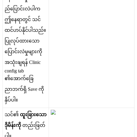
ည
ပ
င
လ
ပ
က
ဤ
န
ရ
တ
င
သ
င
ထ
င
ဟ
ပ
န
င
ပ
သ
ည
။
ပ
လ
ပ
ထ
သ
ပ
င
လ
မ
မ
က
အ
သ
ခ
ရ
န
Clinic
config
tab
၏
အ
က
ခ
ည
ဘ
က
ရ
Save
က
န
ပ
ပ
။
သ
င
၏
ထ
ခ
သ
ဒ
မ
န
က
တ
ည
ဖ
တ
ပ
။