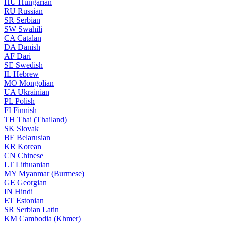
HU
Hungarian
RU
Russian
SR
Serbian
SW
Swahili
CA
Catalan
DA
Danish
AF
Dari
SE
Swedish
IL
Hebrew
MO
Mongolian
UA
Ukrainian
PL
Polish
FI
Finnish
TH
Thai (Thailand)
SK
Slovak
BE
Belarusian
KR
Korean
CN
Chinese
LT
Lithuanian
MY
Myanmar (Burmese)
GE
Georgian
IN
Hindi
ET
Estonian
SR
Serbian Latin
KM
Cambodia (Khmer)