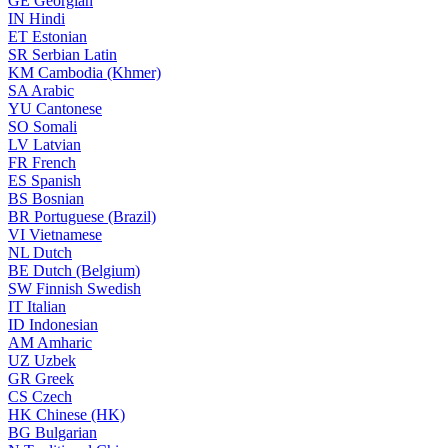
GE
Georgian
IN
Hindi
ET
Estonian
SR
Serbian Latin
KM
Cambodia (Khmer)
SA
Arabic
YU
Cantonese
SO
Somali
LV
Latvian
FR
French
ES
Spanish
BS
Bosnian
BR
Portuguese (Brazil)
VI
Vietnamese
NL
Dutch
BE
Dutch (Belgium)
SW
Finnish Swedish
IT
Italian
ID
Indonesian
AM
Amharic
UZ
Uzbek
GR
Greek
CS
Czech
HK
Chinese (HK)
BG
Bulgarian