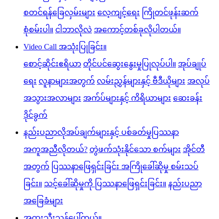
စတင်ရန်ခြေလှမ်းများ
လေ့ကျင့်ရေး
ကြိုတင်ဖုန်းဆက်
စုံစမ်းပါ။
ငါဘာလိုလဲ
အကောင့်တစ်ခုလိုပါတယ်။
Video Call အသုံးပြုခြင်း။
စောင့်ဆိုင်းဧရိယာ
တိုင်ပင်ဆွေးနွေးမှုပြုလုပ်ပါ။
အုပ်ချုပ်
ရေး
လူနာများအတွက်
လမ်းညွှန်များနှင့် ဗီဒီယိုများ
အလုပ်
အသွားအလာများ
အက်ပ်များနှင့် ကိရိယာများ
ဆေးခန်း
ဒိုင်ခွက်
နည်းပညာလိုအပ်ချက်များနှင့် ပစ်ခတ်မှုပြဿနာ
အကူအညီလိုတယ်?
တွဲဖက်သုံးနိုင်သော စက်များ
အိုင်တီ
အတွက်
ပြဿနာဖြေရှင်းခြင်း အကြိုခေါ်ဆိုမှု စမ်းသပ်
ခြင်း။
သင့်ခေါ်ဆိုမှုကို ပြဿနာဖြေရှင်းခြင်း။
နည်းပညာ
အခြေခံများ
အထူးသီးသန့်ပေါ်တယ်။