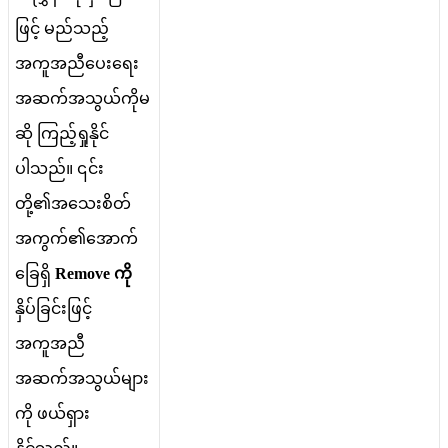
ဖ
င
မ
ည
သ
ည
အ
က
အ
ည
ပ
ရ
အ
ဆ
က
အ
သ
ယ
က
မ
ဆ
က
ည
ရ
န
င
ပ
သ
ည
။
၎
င
တ
၏
အ
သ
စ
တ
အ
က
က
၏
အ
က
ခ
ရ
Remove
က
န
ပ
ခ
င
ဖ
င
အ
က
အ
ည
အ
ဆ
က
အ
သ
ယ
မ
က
ဖ
ယ
ရ