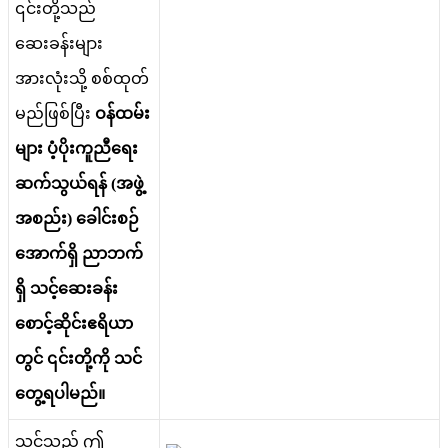
၎
င
တ
သ
ည
ဆ
ခ
န
မ
အ
လ
သ
စ
စ
ထ
တ
မ
ည
ဖ
စ
ပ
ဝ
န
ထ
မ
မ
ပ
ပ
က
ည
ရ
ဆ
က
သ
ယ
ရ
န
(
အ
ဖ
အ
စ
ည
)
ခ
င
စ
ဉ
အ
က
ရ
ည
ဘ
က
ရ
သ
င
ဆ
ခ
န
စ
င
ဆ
င
ဧ
ရ
ယ
တ
င
၎
င
တ
က
သ
င
တ
ရ
ပ
မ
ည
။
သ
င
သ
ည
ဤ