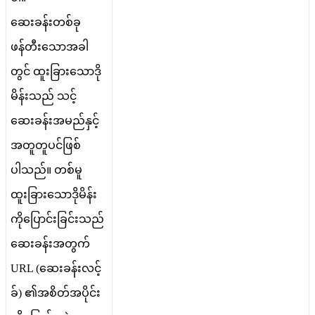
ဆ
ခ
န
တ
စ
ခ
ဖ
န
တ
သ
အ
ခ
တ
င
ထ
ခ
သ
ဒ
မ
န
သ
ည
သ
င
ဆ
ခ
န
အ
မ
ည
န
င
အ
တ
တ
ပ
င
ဖ
စ
ပ
သ
ည
။
တ
စ
မ
ထ
ခ
သ
ဒ
မ
န
က
ပ
င
ခ
င
သ
ည
ဆ
ခ
န
အ
တ
က
URL
(
ဆ
ခ
န
လ
င
ခ
)
၏
အ
စ
တ
အ
ပ
င