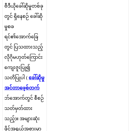
ဗ
ဒ
ယ
ခ
ဆ
မ
တ
စ
ခ
တ
င
ရ
န
စ
ဉ
ခ
ဆ
မ
စ
ခ
ရ
င
၏
အ
က
ခ
တ
င
ပ
သ
ထ
သ
ည
လ
ဂ
မ
ဟ
တ
က
င
က
ဇ
ပ
၍
သ
တ
ပ
ပ
(
ခ
ဆ
မ
အ
င
တ
ဖ
စ
တ
က
ဘ
အ
က
တ
င
စ
စ
ဉ
သ
တ
မ
တ
ထ
သ
ည
)
။
အ
မ
ဆ
ဖ
င
အ
ရ
ယ
အ
စ
မ