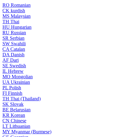
RO
Romanian
CK
kurdish
MS
Malaysian
TH
Thai
HU
Hungarian
RU
Russian
SR
Serbian
SW
Swahili
CA
Catalan
DA
Danish
AF
Dari
SE
Swedish
IL
Hebrew
MO
Mongolian
UA
Ukrainian
PL
Polish
FI
Finnish
TH
Thai (Thailand)
SK
Slovak
BE
Belarusian
KR
Korean
CN
Chinese
LT
Lithuanian
MY
Myanmar (Burmese)