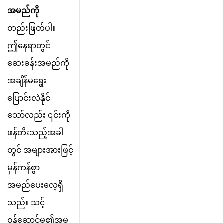
အ
မ
ည
က
တ
ည
ဖ
တ
ပ
။
ဤ
န
ရ
တ
င
ဆ
ခ
န
အ
မ
ည
က
အ
ခ
န
မ
ရ
ပ
င
လ
န
င
သ
လ
ည
၎
င
က
ဖ
န
တ
သ
ည
အ
ခ
တ
င
အ
မ
အ
ဖ
င
မ
န
က
န
စ
အ
မ
ည
ပ
လ
ရ
သ
ည
။
သ
င
ဝ
န
ဆ
င
မ
၏
အ
မ