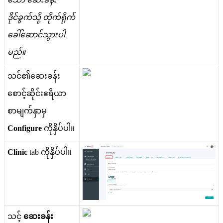
ဒ
င
ခ
က
သ
တ
က
ရ
က
ခ
ဆ
င
သ
ပ
မ
ည
။
သ
င
၏
ဆ
ခ
န
စ
င
ဆ
င
ဧ
ရ
ယ
စ
မ
က
န
မ
Configure
က
န
ပ
ပ
။
Clinic
tab
က
န
ပ
ပ
။
သ
င
ဆ
ခ
န