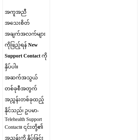
အ
က
အ
ည
အ
သ
စ
တ
အ
ခ
က
အ
လ
က
မ
က
ဖ
ည
ရ
န
New
Support
Contact
က
န
ပ
ပ
။
အ
ဆ
က
အ
သ
ယ
တ
စ
ခ
စ
အ
တ
က
အ
ည
န
တ
စ
ခ
ထ
ည
န
င
သ
ည
၊
ဥ
ပ
မ
-
Telehealth
Support
Contact
။
၎
င
တ
၏
အ
ည
န
က
န
ပ
ခ
င