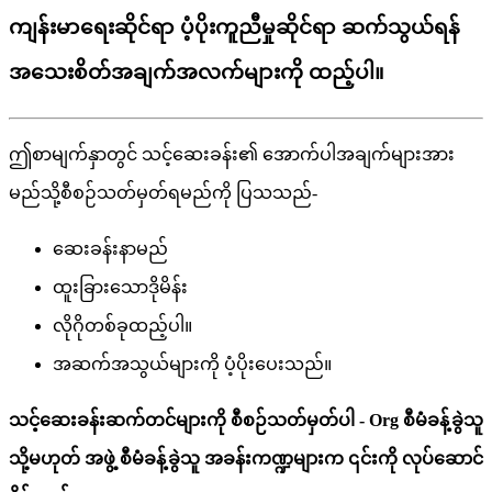
ကျန်းမာရေးဆိုင်ရာ ပံ့ပိုးကူညီမှုဆိုင်ရာ ဆက်သွယ်ရန်
အသေးစိတ်အချက်အလက်များကို ထည့်ပါ။
ဤ
စ
မ
က
န
တ
င
သ
င
ဆ
ခ
န
၏
အ
က
ပ
အ
ခ
က
မ
အ
မ
ည
သ
စ
စ
ဉ
သ
တ
မ
တ
ရ
မ
ည
က
ပ
သ
သ
ည
-
ဆ
ခ
န
န
မ
ည
ထ
ခ
သ
ဒ
မ
န
လ
ဂ
တ
စ
ခ
ထ
ည
ပ
။
အ
ဆ
က
အ
သ
ယ
မ
က
ပ
ပ
ပ
သ
ည
။
သ
င
ဆ
ခ
န
ဆ
က
တ
င
မ
က
စ
စ
ဉ
သ
တ
မ
တ
ပ
-
Org
စ
မ
ခ
န
ခ
သ
သ
မ
ဟ
တ
အ
ဖ
စ
မ
ခ
န
ခ
သ
အ
ခ
န
က
ဏ
မ
က
၎
င
က
လ
ပ
ဆ
င