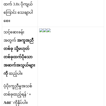
ထ
က
3
.
8x
ပ
က
ယ
က
င
သ
ခ
ပ
စ
။
သ
င
ဆ
ခ
န
အ
တ
က
အ
က
အ
ည
တ
စ
ခ
သ
မ
ဟ
တ
တ
စ
ခ
ထ
က
ပ
သ
အ
ဆ
က
အ
သ
ယ
မ
က
ထ
ည
ပ
။
ပ
ပ
က
ည
မ
အ
သ
စ
တ
စ
ခ
ထ
ည
ရ
န
'
+
Add
'
က
န
ပ
ပ
။