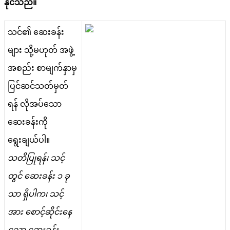
န
င
သ
ည
။
သ
င
၏
ဆ
ခ
န
မ
သ
မ
ဟ
တ
အ
ဖ
အ
စ
ည
စ
မ
က
န
မ
ပ
င
ဆ
င
သ
တ
မ
တ
ရ
န
လ
အ
ပ
သ
ဆ
ခ
န
က
ရ
ခ
ယ
ပ
။
သ
တ
ပ
ရ
န
၊
သ
င
တ
င
ဆ
ခ
န
၁
ခ
သ
ရ
ပ
က
၊
သ
င
အ
စ
င
ဆ
င
န
သ
ဆ
ခ
န