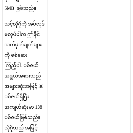
5MB
ဖ
စ
သ
ည
။
သ
င
လ
ဂ
က
အ
ပ
လ
ဒ
မ
လ
ပ
ပ
က
ဤ
ဖ
င
သ
တ
မ
တ
ခ
က
မ
က
စ
စ
ဆ
က
ည
ပ
-
ပ
စ
ဇ
ယ
အ
ရ
ယ
အ
စ
သ
ည
အ
မ
ဆ
အ
မ
င
36
ပ
စ
ဇ
ယ
ရ
ပ
အ
က
ယ
ဆ
မ
138
ပ
စ
ဇ
ယ
ဖ
စ
သ
ည
။
လ
ဂ
သ
ည
အ
မ
င