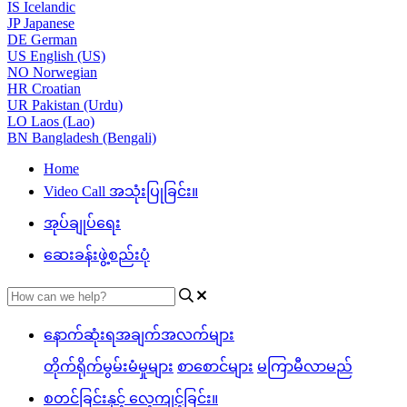
IS
Icelandic
JP
Japanese
DE
German
US
English (US)
NO
Norwegian
HR
Croatian
UR
Pakistan (Urdu)
LO
Laos (Lao)
BN
Bangladesh (Bengali)
Home
Video Call အသုံးပြုခြင်း။
အုပ်ချုပ်ရေး
ဆေးခန်းဖွဲ့စည်းပုံ
နောက်ဆုံးရအချက်အလက်များ
တိုက်ရိုက်မွမ်းမံမှုများ
စာစောင်များ
မကြာမီလာမည်
စတင်ခြင်းနှင့် လေ့ကျင့်ခြင်း။