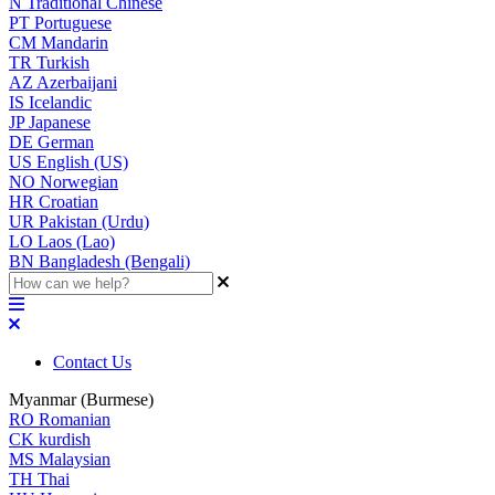
N
Traditional Chinese
PT
Portuguese
CM
Mandarin
TR
Turkish
AZ
Azerbaijani
IS
Icelandic
JP
Japanese
DE
German
US
English (US)
NO
Norwegian
HR
Croatian
UR
Pakistan (Urdu)
LO
Laos (Lao)
BN
Bangladesh (Bengali)
Contact Us
Myanmar (Burmese)
RO
Romanian
CK
kurdish
MS
Malaysian
TH
Thai