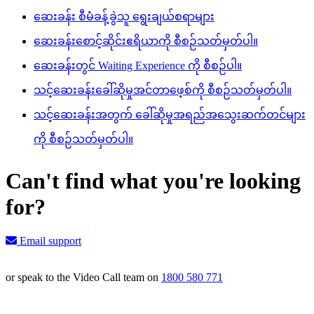
ဆေးခန်း စီမံခန့်ခွဲသူ ရွေးချယ်စရာများ
ဆေးခန်းစောင့်ဆိုင်းဧရိယာကို စီစဉ်သတ်မှတ်ပါ။
ဆေးခန်းတွင် Waiting Experience ကို စီစဉ်ပါ။
သင့်ဆေးခန်းခေါ်ဆိုမှုအင်တာဖေ့စ်ကို စီစဉ်သတ်မှတ်ပါ။
သင့်ဆေးခန်းအတွက် ခေါ်ဆိုမှုအရည်အသွေးဆက်တင်များ
ကို စီစဉ်သတ်မှတ်ပါ။
Can't find what you're looking
for?
Email support
or speak to the Video Call team on
1800 580 771