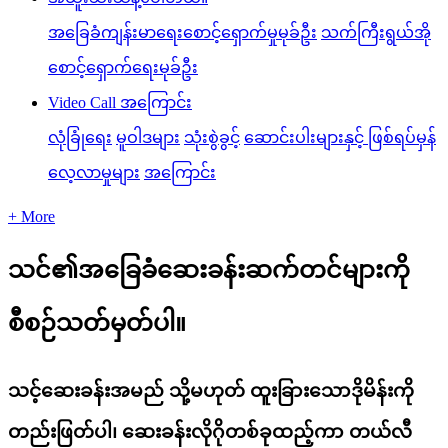
အခြေခံကျန်းမာရေးစောင့်ရှောက်မှုမုခ်ဦး
သက်ကြီးရွယ်အို
စောင့်ရှောက်ရေးမုခ်ဦး
Video Call အကြောင်း
လုံခြုံရေး
မူဝါဒများ
သုံးစွဲခွင့်
ဆောင်းပါးများနှင့် ဖြစ်ရပ်မှန်
လေ့လာမှုများ
အကြောင်း
+ More
သင်၏အခြေခံဆေးခန်းဆက်တင်များကို
စီစဉ်သတ်မှတ်ပါ။
သင့်ဆေးခန်းအမည် သို့မဟုတ် ထူးခြားသောဒိုမိန်းကို
တည်းဖြတ်ပါ၊ ဆေးခန်းလိုဂိုတစ်ခုထည့်ကာ တယ်လီ