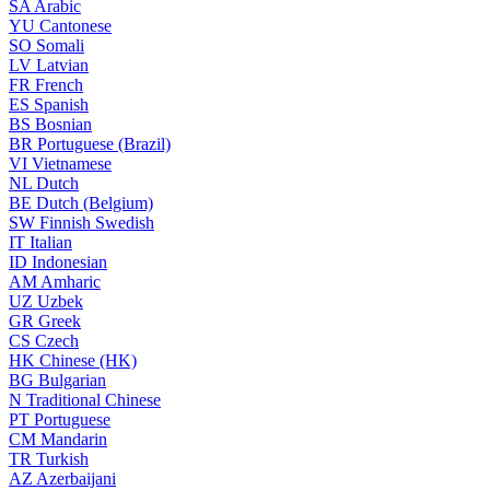
SA
Arabic
YU
Cantonese
SO
Somali
LV
Latvian
FR
French
ES
Spanish
BS
Bosnian
BR
Portuguese (Brazil)
VI
Vietnamese
NL
Dutch
BE
Dutch (Belgium)
SW
Finnish Swedish
IT
Italian
ID
Indonesian
AM
Amharic
UZ
Uzbek
GR
Greek
CS
Czech
HK
Chinese (HK)
BG
Bulgarian
N
Traditional Chinese
PT
Portuguese
CM
Mandarin
TR
Turkish
AZ
Azerbaijani