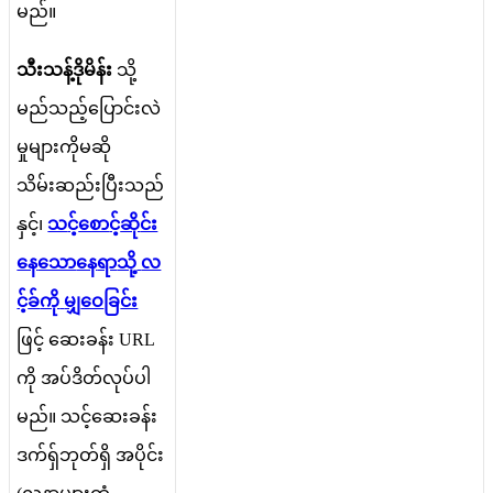
မ
ည
။
သ
သ
န
ဒ
မ
န
သ
မ
ည
သ
ည
ပ
င
လ
မ
မ
က
မ
ဆ
သ
မ
ဆ
ည
ပ
သ
ည
န
င
၊
သ
င
စ
င
ဆ
င
န
သ
န
ရ
သ
လ
င
ခ
က
မ
ဝ
ခ
င
ဖ
င
ဆ
ခ
န
URL
က
အ
ပ
ဒ
တ
လ
ပ
ပ
မ
ည
။
သ
င
ဆ
ခ
န
ဒ
က
ရ
ဘ
တ
ရ
အ
ပ
င