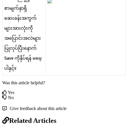
စ
မ
က
န
ရ
ဆ
ခ
န
အ
က
က
မ
အ
လ
က
အ
ပ
င
အ
လ
မ
ပ
လ
ပ
ပ
န
က
Save
က
န
ပ
ရ
န
မ
မ
ပ
န
င
။
Was this article helpful?
Yes
No
Give feedback about this article
Related Articles