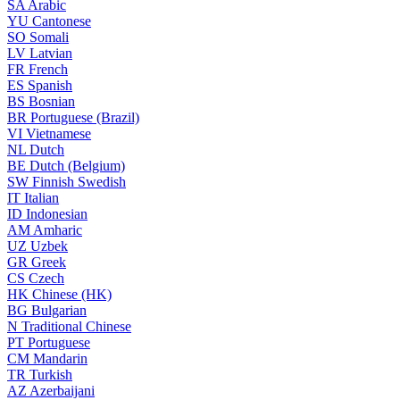
SA
Arabic
YU
Cantonese
SO
Somali
LV
Latvian
FR
French
ES
Spanish
BS
Bosnian
BR
Portuguese (Brazil)
VI
Vietnamese
NL
Dutch
BE
Dutch (Belgium)
SW
Finnish Swedish
IT
Italian
ID
Indonesian
AM
Amharic
UZ
Uzbek
GR
Greek
CS
Czech
HK
Chinese (HK)
BG
Bulgarian
N
Traditional Chinese
PT
Portuguese
CM
Mandarin
TR
Turkish
AZ
Azerbaijani