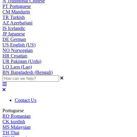
N
Traditional Chinese
PT
Portuguese
CM
Mandarin
TR
Turkish
AZ
Azerbaijani
IS
Icelandic
JP
Japanese
DE
German
US
English (US)
NO
Norwegian
HR
Croatian
UR
Pakistan (Urdu)
LO
Laos (Lao)
BN
Bangladesh (Bengali)
Contact Us
Portuguese
RO
Romanian
CK
kurdish
MS
Malaysian
TH
Thai