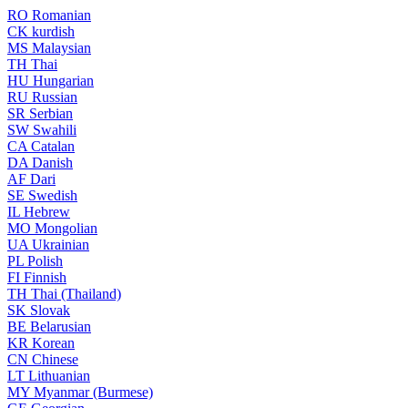
RO
Romanian
CK
kurdish
MS
Malaysian
TH
Thai
HU
Hungarian
RU
Russian
SR
Serbian
SW
Swahili
CA
Catalan
DA
Danish
AF
Dari
SE
Swedish
IL
Hebrew
MO
Mongolian
UA
Ukrainian
PL
Polish
FI
Finnish
TH
Thai (Thailand)
SK
Slovak
BE
Belarusian
KR
Korean
CN
Chinese
LT
Lithuanian
MY
Myanmar (Burmese)