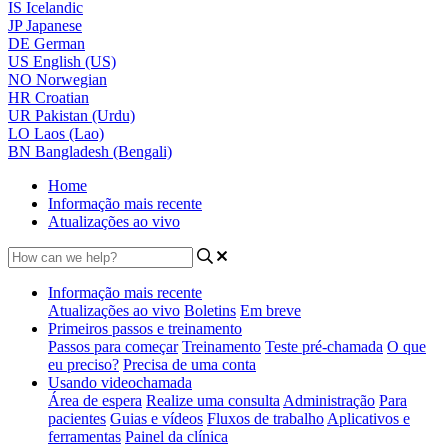
IS
Icelandic
JP
Japanese
DE
German
US
English (US)
NO
Norwegian
HR
Croatian
UR
Pakistan (Urdu)
LO
Laos (Lao)
BN
Bangladesh (Bengali)
Home
Informação mais recente
Atualizações ao vivo
Informação mais recente
Atualizações ao vivo
Boletins
Em breve
Primeiros passos e treinamento
Passos para começar
Treinamento
Teste pré-chamada
O que
eu preciso?
Precisa de uma conta
Usando videochamada
Área de espera
Realize uma consulta
Administração
Para
pacientes
Guias e vídeos
Fluxos de trabalho
Aplicativos e
ferramentas
Painel da clínica