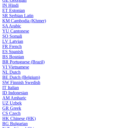
GE
Georgian
IN
Hindi
ET
Estonian
SR
Serbian Latin
KM
Cambodia (Khmer)
SA
Arabic
YU
Cantonese
SO
Somali
LV
Latvian
FR
French
ES
Spanish
BS
Bosnian
BR
Portuguese (Brazil)
VI
Vietnamese
NL
Dutch
BE
Dutch (Belgium)
SW
Finnish Swedish
IT
Italian
ID
Indonesian
AM
Amharic
UZ
Uzbek
GR
Greek
CS
Czech
HK
Chinese (HK)
BG
Bulgarian