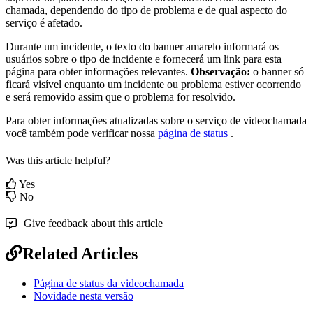
chamada
,
dependendo
do
tipo
de
problema
e
de
qual
aspecto
do
servi
ç
o
é
afetado
.
Durante
um
incidente
,
o
texto
do
banner
amarelo
informar
á
os
usu
á
rios
sobre
o
tipo
de
incidente
e
fornecer
á
um
link
para
esta
p
á
gina
para
obter
informa
ç
õ
es
relevantes
.
Observa
ç
ã
o
:
o
banner
s
ó
ficar
á
vis
í
vel
enquanto
um
incidente
ou
problema
estiver
ocorrendo
e
ser
á
removido
assim
que
o
problema
for
resolvido
.
Para
obter
informa
ç
õ
es
atualizadas
sobre
o
servi
ç
o
de
videochamada
voc
ê
tamb
é
m
pode
verificar
nossa
p
á
gina
de
status
.
Was this article helpful?
Yes
No
Give feedback about this article
Related Articles
Página de status da videochamada
Novidade nesta versão