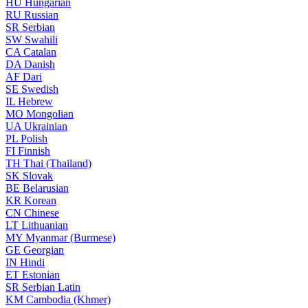
HU
Hungarian
RU
Russian
SR
Serbian
SW
Swahili
CA
Catalan
DA
Danish
AF
Dari
SE
Swedish
IL
Hebrew
MO
Mongolian
UA
Ukrainian
PL
Polish
FI
Finnish
TH
Thai (Thailand)
SK
Slovak
BE
Belarusian
KR
Korean
CN
Chinese
LT
Lithuanian
MY
Myanmar (Burmese)
GE
Georgian
IN
Hindi
ET
Estonian
SR
Serbian Latin
KM
Cambodia (Khmer)