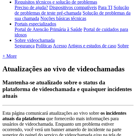
Requisitos técnicos e solução de problemas
Preciso de ajuda?
Dispositivos compatíveis
Para TI
Solução
de problemas de teste pré-chamada
Solução de problemas da
sua chamada
Noções básicas técnicas
Portais especializados
Portal de Atenção Primária à Saúde
Portal de cuidados para
idosos
Sobre videochamada
Segurança
Políticas
Acesso
Artigos e estudos de caso
Sobre
+ More
Atualizações ao vivo de videochamadas
Mantenha-se atualizado sobre o status da
plataforma de videochamada e quaisquer incidentes
atuais
Esta
p
á
gina
comunicar
á
atualiza
ç
õ
es
ao
vivo
sobre
os
incidentes
atuais
da
plataforma
que
fornecer
ã
o
mais
informa
ç
õ
es
para
usu
á
rios
de
videochamada
.
Enquanto
um
problema
estiver
ocorrendo
,
voc
ê
ver
á
um
banner
amarelo
de
incidente
na
parte
superior
do
painel
do
servi
ç
o
de
videochamada
e
/
ou
na
tela
de