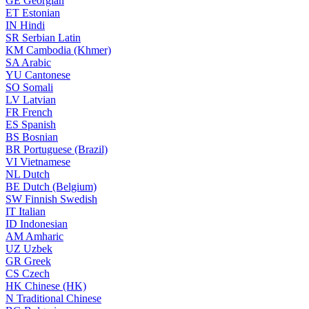
GE
Georgian
ET
Estonian
IN
Hindi
SR
Serbian Latin
KM
Cambodia (Khmer)
SA
Arabic
YU
Cantonese
SO
Somali
LV
Latvian
FR
French
ES
Spanish
BS
Bosnian
BR
Portuguese (Brazil)
VI
Vietnamese
NL
Dutch
BE
Dutch (Belgium)
SW
Finnish Swedish
IT
Italian
ID
Indonesian
AM
Amharic
UZ
Uzbek
GR
Greek
CS
Czech
HK
Chinese (HK)
N
Traditional Chinese