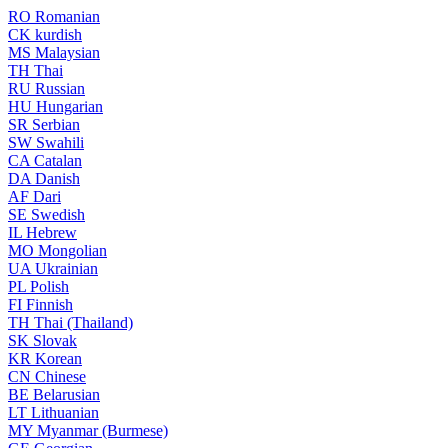
RO
Romanian
CK
kurdish
MS
Malaysian
TH
Thai
RU
Russian
HU
Hungarian
SR
Serbian
SW
Swahili
CA
Catalan
DA
Danish
AF
Dari
SE
Swedish
IL
Hebrew
MO
Mongolian
UA
Ukrainian
PL
Polish
FI
Finnish
TH
Thai (Thailand)
SK
Slovak
KR
Korean
CN
Chinese
BE
Belarusian
LT
Lithuanian
MY
Myanmar (Burmese)