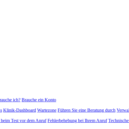
rauche ich?
Brauche ein Konto
s
Klinik-Dashboard
Wartezone
Führen Sie eine Beratung durch
Verwa
 beim Test vor dem Anruf
Fehlerbehebung bei Ihrem Anruf
Technische