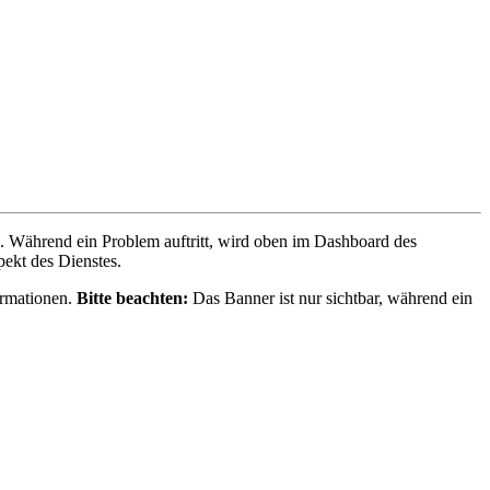
.
W
ä
hrend
ein
Problem
auftritt
,
wird
oben
im
Dashboard
des
pekt
des
Dienstes
.
ormationen
.
Bitte
beachten
:
Das
Banner
ist
nur
sichtbar
,
w
ä
hrend
ein