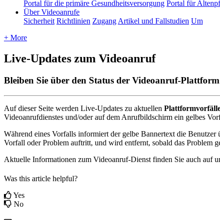
Portal für die primäre Gesundheitsversorgung
Portal für Altenp
Über Videoanrufe
Sicherheit
Richtlinien
Zugang
Artikel und Fallstudien
Um
+ More
Live-Updates zum Videoanruf
Bleiben Sie über den Status der Videoanruf-Plattform
Auf
dieser
Seite
werden
Live
-
Updates
zu
aktuellen
Plattformvorf
ä
ll
Videoanrufdienstes
und
/
oder
auf
dem
Anrufbildschirm
ein
gelbes
Vor
W
ä
hrend
eines
Vorfalls
informiert
der
gelbe
Bannertext
die
Benutzer
Vorfall
oder
Problem
auftritt
,
und
wird
entfernt
,
sobald
das
Problem
g
Aktuelle
Informationen
zum
Videoanruf
-
Dienst
finden
Sie
auch
auf
u
Was this article helpful?
Yes
No