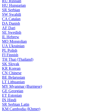
RU
Russian
HU
Hungarian
SR
Serbian
SW
Swahili
CA
Catalan
DA
Danish
AF
Dari
SE
Swedish
IL
Hebrew
MO
Mongolian
UA
Ukrainian
PL
Polish
FI
Finnish
TH
Thai (Thailand)
SK
Slovak
KR
Korean
CN
Chinese
BE
Belarusian
LT
Lithuanian
MY
Myanmar (Burmese)
GE
Georgian
ET
Estonian
IN
Hindi
SR
Serbian Latin
KM
Cambodia (Khmer)