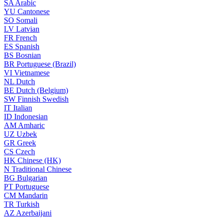
SA
Arabic
YU
Cantonese
SO
Somali
LV
Latvian
FR
French
ES
Spanish
BS
Bosnian
BR
Portuguese (Brazil)
VI
Vietnamese
NL
Dutch
BE
Dutch (Belgium)
SW
Finnish Swedish
IT
Italian
ID
Indonesian
AM
Amharic
UZ
Uzbek
GR
Greek
CS
Czech
HK
Chinese (HK)
N
Traditional Chinese
BG
Bulgarian
PT
Portuguese
CM
Mandarin
TR
Turkish
AZ
Azerbaijani