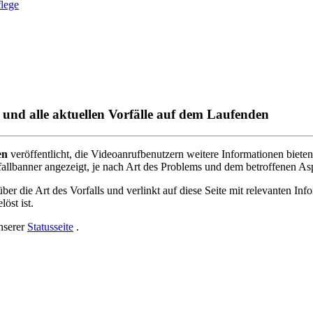
flege
 und alle aktuellen Vorfälle auf dem Laufenden
en
ver
ö
ffentlicht
,
die
Videoanrufbenutzern
weitere
Informationen
bieten
fallbanner
angezeigt
,
je
nach
Art
des
Problems
und
dem
betroffenen
As
ü
ber
die
Art
des
Vorfalls
und
verlinkt
auf
diese
Seite
mit
relevanten
Inf
el
ö
st
ist
.
nserer
Statusseite
.