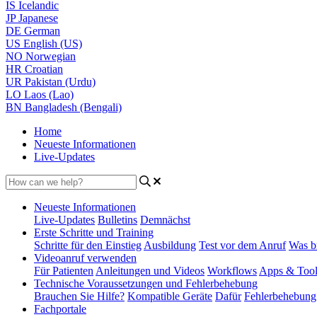
IS
Icelandic
JP
Japanese
DE
German
US
English (US)
NO
Norwegian
HR
Croatian
UR
Pakistan (Urdu)
LO
Laos (Lao)
BN
Bangladesh (Bengali)
Home
Neueste Informationen
Live-Updates
Neueste Informationen
Live-Updates
Bulletins
Demnächst
Erste Schritte und Training
Schritte für den Einstieg
Ausbildung
Test vor dem Anruf
Was b
Videoanruf verwenden
Für Patienten
Anleitungen und Videos
Workflows
Apps & Tool
Technische Voraussetzungen und Fehlerbehebung
Brauchen Sie Hilfe?
Kompatible Geräte
Dafür
Fehlerbehebung
Fachportale