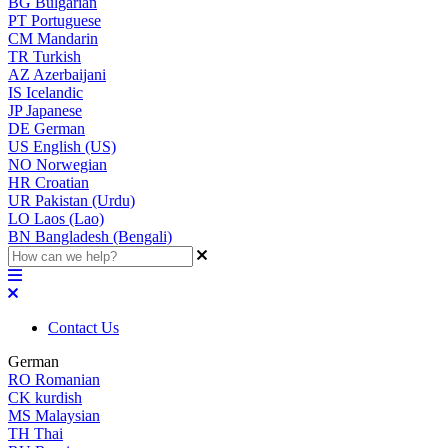
BG
Bulgarian
PT
Portuguese
CM
Mandarin
TR
Turkish
AZ
Azerbaijani
IS
Icelandic
JP
Japanese
DE
German
US
English (US)
NO
Norwegian
HR
Croatian
UR
Pakistan (Urdu)
LO
Laos (Lao)
BN
Bangladesh (Bengali)
Contact Us
German
RO
Romanian
CK
kurdish
MS
Malaysian
TH
Thai