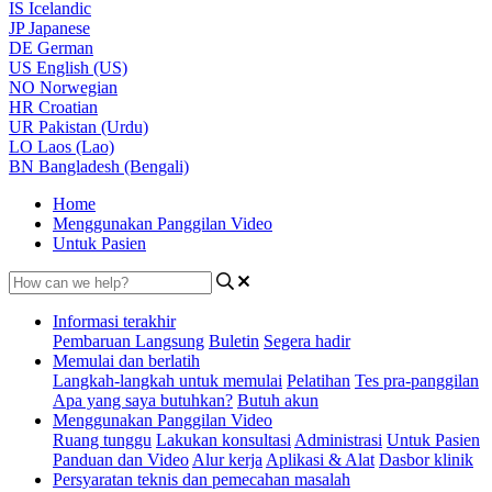
IS
Icelandic
JP
Japanese
DE
German
US
English (US)
NO
Norwegian
HR
Croatian
UR
Pakistan (Urdu)
LO
Laos (Lao)
BN
Bangladesh (Bengali)
Home
Menggunakan Panggilan Video
Untuk Pasien
Informasi terakhir
Pembaruan Langsung
Buletin
Segera hadir
Memulai dan berlatih
Langkah-langkah untuk memulai
Pelatihan
Tes pra-panggilan
Apa yang saya butuhkan?
Butuh akun
Menggunakan Panggilan Video
Ruang tunggu
Lakukan konsultasi
Administrasi
Untuk Pasien
Panduan dan Video
Alur kerja
Aplikasi & Alat
Dasbor klinik
Persyaratan teknis dan pemecahan masalah