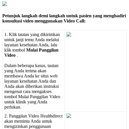
Petunjuk
langkah
demi
langkah
untuk
pasien
yang
menghadiri
konsultasi
video
menggunakan
Video
Call
:
1
.
Klik
tautan
yang
dikirimkan
untuk
janji
temu
Anda
melalui
layanan
kesehatan
Anda
,
lalu
klik
tombol
Mulai
Panggilan
Video
.
Dalam
beberapa
kasus
,
tautan
yang
Anda
terima
akan
membawa
Anda
ke
situs
web
layanan
kesehatan
Anda
dan
Anda
akan
diberikan
instruksi
mengenai
cara
mengakses
tombol
Mulai
Panggilan
Video
untuk
klinik
yang
Anda
perlukan
.
2
.
Panggilan
Video
Healthdirect
akan
meminta
Anda
untuk
mengizinkan
penggunaan