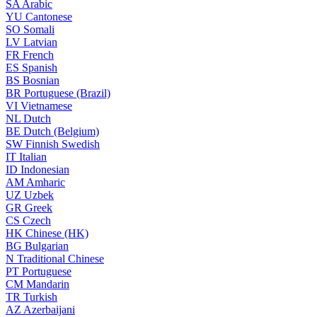
SA
Arabic
YU
Cantonese
SO
Somali
LV
Latvian
FR
French
ES
Spanish
BS
Bosnian
BR
Portuguese (Brazil)
VI
Vietnamese
NL
Dutch
BE
Dutch (Belgium)
SW
Finnish Swedish
IT
Italian
ID
Indonesian
AM
Amharic
UZ
Uzbek
GR
Greek
CS
Czech
HK
Chinese (HK)
BG
Bulgarian
N
Traditional Chinese
PT
Portuguese
CM
Mandarin
TR
Turkish
AZ
Azerbaijani