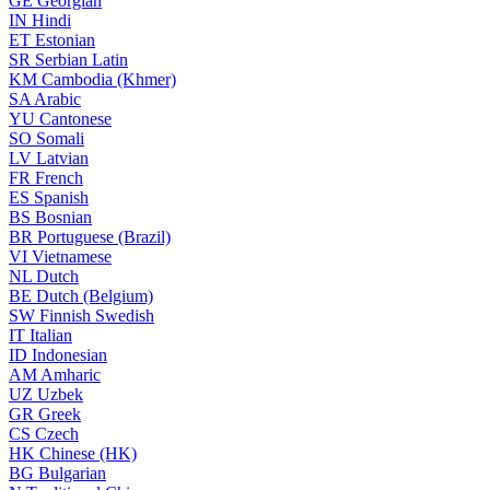
GE
Georgian
IN
Hindi
ET
Estonian
SR
Serbian Latin
KM
Cambodia (Khmer)
SA
Arabic
YU
Cantonese
SO
Somali
LV
Latvian
FR
French
ES
Spanish
BS
Bosnian
BR
Portuguese (Brazil)
VI
Vietnamese
NL
Dutch
BE
Dutch (Belgium)
SW
Finnish Swedish
IT
Italian
ID
Indonesian
AM
Amharic
UZ
Uzbek
GR
Greek
CS
Czech
HK
Chinese (HK)
BG
Bulgarian