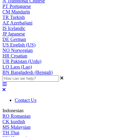
N
Traditional Chinese
PT
Portuguese
CM
Mandarin
TR
Turkish
AZ
Azerbaijani
IS
Icelandic
JP
Japanese
DE
German
US
English (US)
NO
Norwegian
HR
Croatian
UR
Pakistan (Urdu)
LO
Laos (Lao)
BN
Bangladesh (Bengali)
Contact Us
Indonesian
RO
Romanian
CK
kurdish
MS
Malaysian
TH
Thai