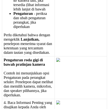
ke
kamera
lain
,
jika
tersedia
(
lihat
informasi
lebih
lanjut
di
bawah
Pengaturan
-
periksa
dan
ubah
pengaturan
perangkat
,
jika
diperlukan
Perlu
diketahui
bahwa
dengan
mengeklik
Lanjutkan
,
penelepon
menerima
syarat
dan
ketentuan
yang
tercantum
dalam
tautan
yang
disediakan
.
Pengaturan
roda
gigi
di
bawah
pratinjau
kamera
Contoh
ini
menunjukkan
opsi
Pengaturan
pada
perangkat
seluler
.
Penelepon
dapat
melihat
dan
memilih
kamera
,
mikrofon
,
dan
speaker
pilihannya
,
jika
diperlukan
.
4
.
Baca
Informasi
Penting
yang
disajikan
kepada
Anda
oleh