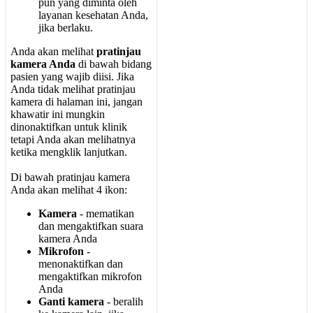
pun
yang
diminta
oleh
layanan
kesehatan
Anda
,
jika
berlaku
.
Anda
akan
melihat
pratinjau
kamera
Anda
di
bawah
bidang
pasien
yang
wajib
diisi
.
Jika
Anda
tidak
melihat
pratinjau
kamera
di
halaman
ini
,
jangan
khawatir
ini
mungkin
dinonaktifkan
untuk
klinik
tetapi
Anda
akan
melihatnya
ketika
mengklik
lanjutkan
.
Di
bawah
pratinjau
kamera
Anda
akan
melihat
4
ikon
:
Kamera
-
mematikan
dan
mengaktifkan
suara
kamera
Anda
Mikrofon
-
menonaktifkan
dan
mengaktifkan
mikrofon
Anda
Ganti
kamera
-
beralih