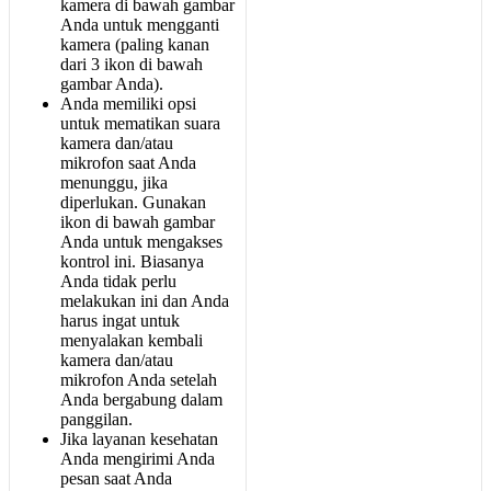
kamera
di
bawah
gambar
Anda
untuk
mengganti
kamera
(
paling
kanan
dari
3
ikon
di
bawah
gambar
Anda
)
.
Anda
memiliki
opsi
untuk
mematikan
suara
kamera
dan
/
atau
mikrofon
saat
Anda
menunggu
,
jika
diperlukan
.
Gunakan
ikon
di
bawah
gambar
Anda
untuk
mengakses
kontrol
ini
.
Biasanya
Anda
tidak
perlu
melakukan
ini
dan
Anda
harus
ingat
untuk
menyalakan
kembali
kamera
dan
/
atau
mikrofon
Anda
setelah
Anda
bergabung
dalam
panggilan
.
Jika
layanan
kesehatan
Anda
mengirimi
Anda
pesan
saat
Anda