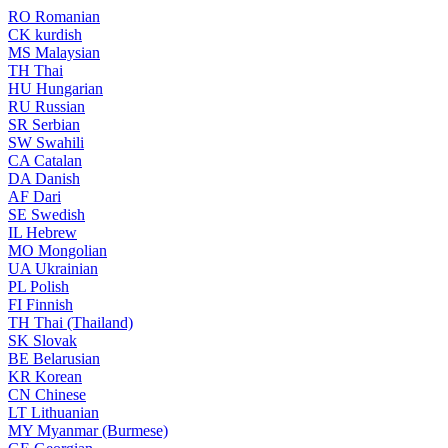
RO
Romanian
CK
kurdish
MS
Malaysian
TH
Thai
HU
Hungarian
RU
Russian
SR
Serbian
SW
Swahili
CA
Catalan
DA
Danish
AF
Dari
SE
Swedish
IL
Hebrew
MO
Mongolian
UA
Ukrainian
PL
Polish
FI
Finnish
TH
Thai (Thailand)
SK
Slovak
BE
Belarusian
KR
Korean
CN
Chinese
LT
Lithuanian
MY
Myanmar (Burmese)