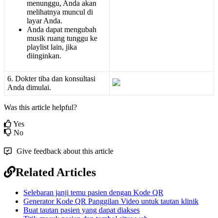
menunggu
,
Anda
akan
melihatnya
muncul
di
layar
Anda
.
Anda
dapat
mengubah
musik
ruang
tunggu
ke
playlist
lain
,
jika
diinginkan
.
6
.
Dokter
tiba
dan
konsultasi
Anda
dimulai
.
Was this article helpful?
Yes
No
Give feedback about this article
Related Articles
Selebaran janji temu pasien dengan Kode QR
Generator Kode QR Panggilan Video untuk tautan klinik
Buat tautan pasien yang dapat diakses