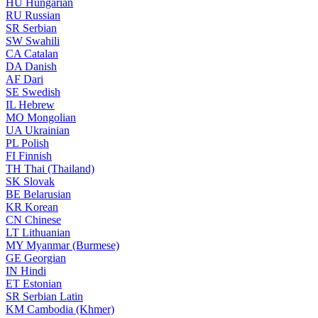
HU
Hungarian
RU
Russian
SR
Serbian
SW
Swahili
CA
Catalan
DA
Danish
AF
Dari
SE
Swedish
IL
Hebrew
MO
Mongolian
UA
Ukrainian
PL
Polish
FI
Finnish
TH
Thai (Thailand)
SK
Slovak
BE
Belarusian
KR
Korean
CN
Chinese
LT
Lithuanian
MY
Myanmar (Burmese)
GE
Georgian
IN
Hindi
ET
Estonian
SR
Serbian Latin
KM
Cambodia (Khmer)