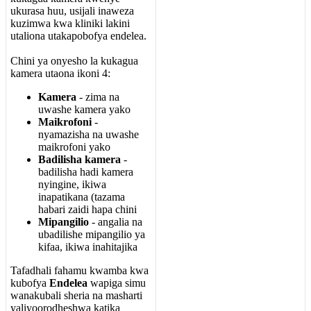
ukurasa
huu
,
usijali
inaweza
kuzimwa
kwa
kliniki
lakini
utaliona
utakapobofya
endelea
.
Chini
ya
onyesho
la
kukagua
kamera
utaona
ikoni
4
:
Kamera
-
zima
na
uwashe
kamera
yako
Maikrofoni
-
nyamazisha
na
uwashe
maikrofoni
yako
Badilisha
kamera
-
badilisha
hadi
kamera
nyingine
,
ikiwa
inapatikana
(
tazama
habari
zaidi
hapa
chini
Mipangilio
-
angalia
na
ubadilishe
mipangilio
ya
kifaa
,
ikiwa
inahitajika
Tafadhali
fahamu
kwamba
kwa
kubofya
Endelea
wapiga
simu
wanakubali
sheria
na
masharti
yaliyoorodheshwa
katika