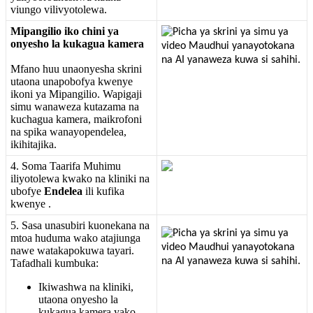
viungo
vilivyotolewa
.
Mipangilio
iko
chini
ya
onyesho
la
kukagua
kamera
Mfano
huu
unaonyesha
skrini
utaona
unapobofya
kwenye
ikoni
ya
Mipangilio
.
Wapigaji
simu
wanaweza
kutazama
na
kuchagua
kamera
,
maikrofoni
na
spika
wanayopendelea
,
ikihitajika
.
4
.
Soma
Taarifa
Muhimu
iliyotolewa
kwako
na
kliniki
na
ubofye
Endelea
ili
kufika
kwenye
.
5
.
Sasa
unasubiri
kuonekana
na
mtoa
huduma
wako
atajiunga
nawe
watakapokuwa
tayari
.
Tafadhali
kumbuka
:
Ikiwashwa
na
kliniki
,
utaona
onyesho
la
kukagua
kamera
yako
.