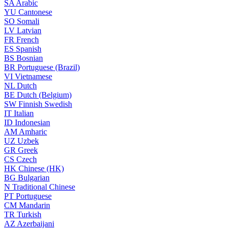
SA
Arabic
YU
Cantonese
SO
Somali
LV
Latvian
FR
French
ES
Spanish
BS
Bosnian
BR
Portuguese (Brazil)
VI
Vietnamese
NL
Dutch
BE
Dutch (Belgium)
SW
Finnish Swedish
IT
Italian
ID
Indonesian
AM
Amharic
UZ
Uzbek
GR
Greek
CS
Czech
HK
Chinese (HK)
BG
Bulgarian
N
Traditional Chinese
PT
Portuguese
CM
Mandarin
TR
Turkish
AZ
Azerbaijani