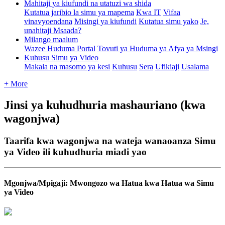
Mahitaji ya kiufundi na utatuzi wa shida
Kutatua jaribio la simu ya mapema
Kwa IT
Vifaa
vinavyoendana
Misingi ya kiufundi
Kutatua simu yako
Je,
unahitaji Msaada?
Milango maalum
Wazee Huduma Portal
Tovuti ya Huduma ya Afya ya Msingi
Kuhusu Simu ya Video
Makala na masomo ya kesi
Kuhusu
Sera
Ufikiaji
Usalama
+ More
Jinsi ya kuhudhuria mashauriano (kwa
wagonjwa)
Taarifa kwa wagonjwa na wateja wanaoanza Simu
ya Video ili kuhudhuria miadi yao
Mgonjwa
/
Mpigaji
:
Mwongozo
wa
Hatua
kwa
Hatua
wa
Simu
ya
Video