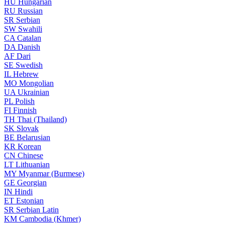
HU
Hungarian
RU
Russian
SR
Serbian
SW
Swahili
CA
Catalan
DA
Danish
AF
Dari
SE
Swedish
IL
Hebrew
MO
Mongolian
UA
Ukrainian
PL
Polish
FI
Finnish
TH
Thai (Thailand)
SK
Slovak
BE
Belarusian
KR
Korean
CN
Chinese
LT
Lithuanian
MY
Myanmar (Burmese)
GE
Georgian
IN
Hindi
ET
Estonian
SR
Serbian Latin
KM
Cambodia (Khmer)