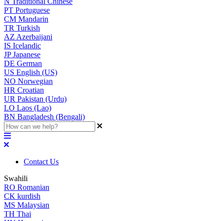
N
Traditional Chinese
PT
Portuguese
CM
Mandarin
TR
Turkish
AZ
Azerbaijani
IS
Icelandic
JP
Japanese
DE
German
US
English (US)
NO
Norwegian
HR
Croatian
UR
Pakistan (Urdu)
LO
Laos (Lao)
BN
Bangladesh (Bengali)
Contact Us
Swahili
RO
Romanian
CK
kurdish
MS
Malaysian
TH
Thai