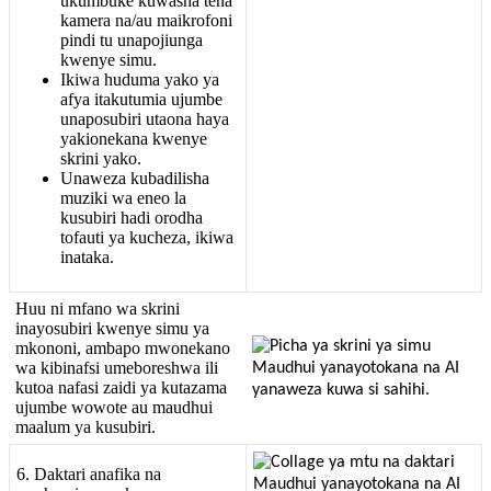
ukumbuke
kuwasha
tena
kamera
na
/
au
maikrofoni
pindi
tu
unapojiunga
kwenye
simu
.
Ikiwa
huduma
yako
ya
afya
itakutumia
ujumbe
unaposubiri
utaona
haya
yakionekana
kwenye
skrini
yako
.
Unaweza
kubadilisha
muziki
wa
eneo
la
kusubiri
hadi
orodha
tofauti
ya
kucheza
,
ikiwa
inataka
.
Huu
ni
mfano
wa
skrini
inayosubiri
kwenye
simu
ya
mkononi
,
ambapo
mwonekano
wa
kibinafsi
umeboreshwa
ili
kutoa
nafasi
zaidi
ya
kutazama
ujumbe
wowote
au
maudhui
maalum
ya
kusubiri
.
6
.
Daktari
anafika
na