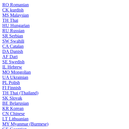
RO
Romanian
CK
kurdish
MS
Malaysian
TH
Thai
HU
Hungarian
RU
Russian
SR
Serbian
SW
Swahili
CA
Catalan
DA
Danish
AF
Dari
SE
Swedish
IL
Hebrew
MO
Mongolian
UA
Ukrainian
PL
Polish
FI
Finnish
TH
Thai (Thailand)
SK
Slovak
BE
Belarusian
KR
Korean
CN
Chinese
LT
Lithuanian
MY
Myanmar (Burmese)