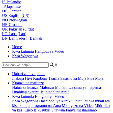
IS
Icelandic
JP
Japanese
DE
German
US
English (US)
NO
Norwegian
HR
Croatian
UR
Pakistan (Urdu)
LO
Laos (Lao)
BN
Bangladesh (Bengali)
Home
Kwa kutumia Hangout ya Video
Kwa Wagonjwa
Habari za hivi punde
Inakuja Hivi Karibuni
Taarifa
Sasisho za Moja kwa Moja
Kuanza na mafunzo
Hatua za kuanza
Mafunzo
Mtihani wa simu ya mapema
Unahitaji akaunti
Je, ninahitaji nini?
Kwa kutumia Hangout ya Video
Kwa Wagonjwa
Dashibodi ya kliniki
Ufuatiliaji wa mbali wa
kisaikolojia
Programu na Zana
Miongozo na Video
Mitiririko
ya kazi
Eneo la kusubiri
Utawala
Fanya mashauriano