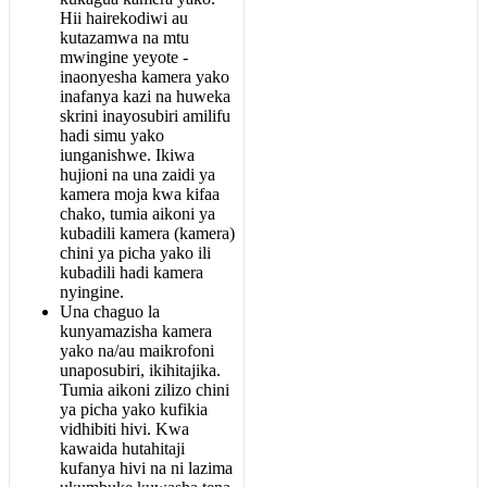
Hii
hairekodiwi
au
kutazamwa
na
mtu
mwingine
yeyote
-
inaonyesha
kamera
yako
inafanya
kazi
na
huweka
skrini
inayosubiri
amilifu
hadi
simu
yako
iunganishwe
.
Ikiwa
hujioni
na
una
zaidi
ya
kamera
moja
kwa
kifaa
chako
,
tumia
aikoni
ya
kubadili
kamera
(
kamera
)
chini
ya
picha
yako
ili
kubadili
hadi
kamera
nyingine
.
Una
chaguo
la
kunyamazisha
kamera
yako
na
/
au
maikrofoni
unaposubiri
,
ikihitajika
.
Tumia
aikoni
zilizo
chini
ya
picha
yako
kufikia
vidhibiti
hivi
.
Kwa
kawaida
hutahitaji
kufanya
hivi
na
ni
lazima